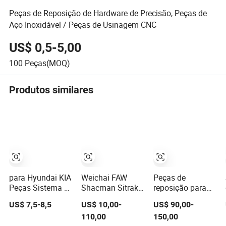
Peças de Reposição de Hardware de Precisão, Peças de
Aço Inoxidável / Peças de Usinagem CNC
US$ 0,5-5,00
100
Peças(MOQ)
Produtos similares
para Hyundai KIA
Weichai FAW
Peças de
Peças Sistema de
Shacman Sitrak
reposição para
Arrefecimento
Beiben Sinotruck
faróis de carro,
US$ 7,5-8,5
US$ 10,00-
US$ 90,00-
Montagem da
HOWO Foton
acessórios
110,00
150,00
Carcaça do
Sistemas de
automotivos para