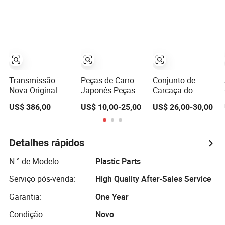
Termostato do
Transmissão
Toyota Camry
Motor 25600-
Veículo
2024 2025 2026
2g500 2g400
Comercial
81150-Aq040
2g510 2g545
Veículo Pesado
81110-Aq040
2g600 2g700
Trator de Carga
Axva80 Axvh80
2g000 2gxxx -
Peças de
Peça de Carro /
Caminhão
Peça de Auto
Basculante
Transmissão
Peças de Carro
Conjunto de
Nova Original
Japonês Peças
Carcaça do
0am Unidade de
Automotivas
Termostato de
US$ 386,00
US$ 10,00-25,00
US$ 26,00-30,00
Mecatrônica
Isuzu D-Max
Refrigerante do
Peças de Auto
Lado Direito com
Motor para
Acessórios de
Fios Lanterna
Dodge para RAM
Câmbio
Traseira Luz
04884568ae
Detalhes rápidos
0am325025e
Traseira OEM
1500 2500 2007-
Dq200 para VW
2010 Alumínio
N ° de Modelo.:
Plastic Parts
Audi
04884569AC
Serviço pós-venda:
High Quality After-Sales Service
Acessórios do
Tubo de Flange
Garantia:
One Year
de Água Peça de
Auto
Condição:
Novo