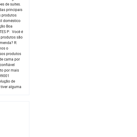
s de suites.
das principais
s produtos
til doméstico
ição Boa
TES P: Você é
s produtos são
comenda? R:
mos o
ssos produtos
 de cama por
confiável
to por mais
SO9001
olução de
 tiver alguma