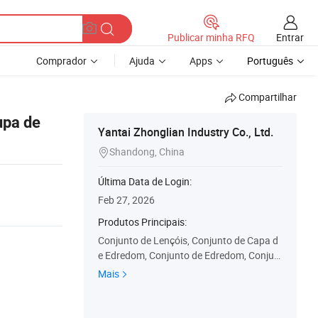
Entrar
Publicar minha RFQ
Comprador
Ajuda
Apps
Português
Compartilhar
upa de
Yantai Zhonglian Industry Co., Ltd.
Shandong, China

Última Data de Login:
Feb 27, 2026
Produtos Principais:
Conjunto de Lençóis, Conjunto de Capa d
e Edredom, Conjunto de Edredom, Conjun
to de Colcha, Almofada Decorativa, Saco
Mais
de Dormir, Cobertor, Saia de Cama, Cortin
a de Chuveiro