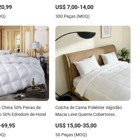
ternativa ao Down por
Hotel para Outono e Inverno
20,99
US$ 7,00-14,00
OQ)
300 Peças (MOQ)
a China 50% Penas de
Colcha de Cama Poliéster Algodão
o 50% Edredom de Hotel
Macia Leve Quente Cobertores
Edredom Branco
-69,95
US$ 15,00-35,00
OQ)
50 Peças (MOQ)