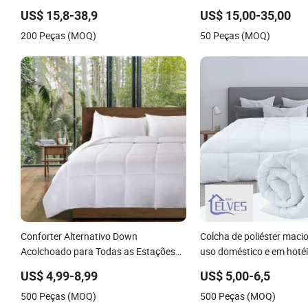
tecido de algodão de luxo
US$ 15,8-38,9
US$ 15,00-35,00
200 Peças (MOQ)
50 Peças (MOQ)
Conforter Alternativo Down
Colcha de poliéster macio
Acolchoado para Todas as Estações
uso doméstico e em hoté
Leve Respirável Microfibra Escovada
US$ 4,99-8,99
US$ 5,00-6,5
Quilt
500 Peças (MOQ)
500 Peças (MOQ)