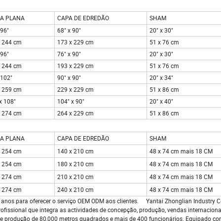
A PLANA
CAPA DE EDREDÃO
SHAM
 96"
68" x 90"
20" x 30"
x 244 cm
173 x 229 cm
51 x 76 cm
 96"
76" x 90"
20" x 30"
x 244 cm
193 x 229 cm
51 x 76 cm
 102"
90" x 90"
20" x 34"
x 259 cm
229 x 229 cm
51 x 86 cm
x 108"
104" x 90"
20" x 40"
x 274 cm
264 x 229 cm
51 x 86 cm
A PLANA
CAPA DE EDREDÃO
SHAM
x 254 cm
140 x 210 cm
48 x 74 cm mais 18 CM
x 254 cm
180 x 210 cm
48 x 74 cm mais 18 CM
x 274 cm
210 x 210 cm
48 x 74 cm mais 18 CM
x 274 cm
240 x 210 cm
48 x 74 cm mais 18 CM
anos para oferecer o serviço OEM ODM aos clientes. Yantai Zhonglian Industry Co.
issional que integra as actividades de concepção, produção, vendas internacionai
e produção de 80,000 metros quadrados e mais de 400 funcionários. Equipado 