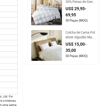
50% Penas de Gans
o Branco 50% Edred
US$ 29,95-
om de Hotel
69,95
50 Peças (MOQ)
Colcha de Cama Pol
iéster Algodão Maci
a Leve Quente Cobe
US$ 15,00-
rtores Edredom Bra
35,00
nco
50 Peças (MOQ)
, Ltd. Foi
s e internas,
com uma gama