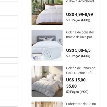
o Down Acolchoado
para Todas as Esta
ções Leve Respiráve
US$ 4,99-8,99
l Microfibra Escova
da Quilt
500 Peças (MOQ)
Colcha de poliéster
macio de luxo para
uso doméstico e em
hotéis
US$ 5,00-6,5
500 Peças (MOQ)
Colcha de Penas de
Pato Quente Fofa M
acia Edredom Edred
US$ 15,00-
ons Têxtil para o Lar
35,00
50 Peças (MOQ)
Fabricante da China