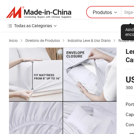
Produtos
Todas as Categorias
Aind
enco
Início
Diretório de Produtos
Indústria Leve & Uso Diário
Roupa d



Le
Ca
U
300
Port
Cap
Con