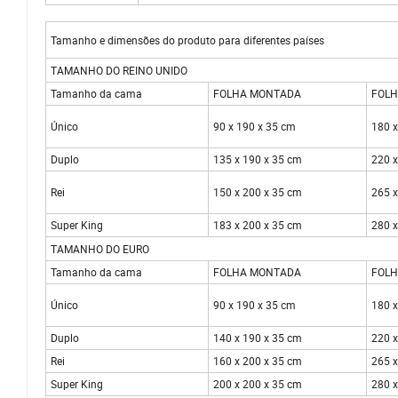
Tamanho e dimensões do produto para diferentes paí
TAMANHO DO REINO UNIDO
Tamanho da cama
FOLHA MONTADA
FOLH
Único
90 x 190 x 35 cm
180 
Duplo
135 x 190 x 35 cm
220 
Rei
150 x 200 x 35 cm
265 
Super King
183 x 200 x 35 cm
280 
TAMANHO DO EURO
Tamanho da cama
FOLHA MONTADA
FOLH
Único
90 x 190 x 35 cm
180 
Duplo
140 x 190 x 35 cm
220 
Rei
160 x 200 x 35 cm
265 
Super King
200 x 200 x 35 cm
280 