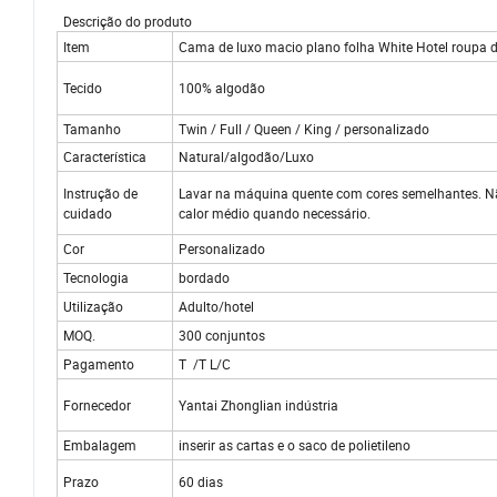
Descrição do produto
Item
Cama de luxo macio plano folha White Hotel roupa
Tecido
100% algodão
Tamanho
Twin / Full / Queen / King / personalizado
Característica
Natural/algodão/Luxo
Instrução de
Lavar na máquina quente com cores semelhantes. Nã
cuidado
calor médio quando necessário.
Cor
Personalizado
Tecnologia
bordado
Utilização
Adulto/hotel
MOQ.
300 conjuntos
Pagamento
T /T L/C
Fornecedor
Yantai Zhonglian indústria
Embalagem
inserir as cartas e o saco de polietileno
Prazo
60 dias