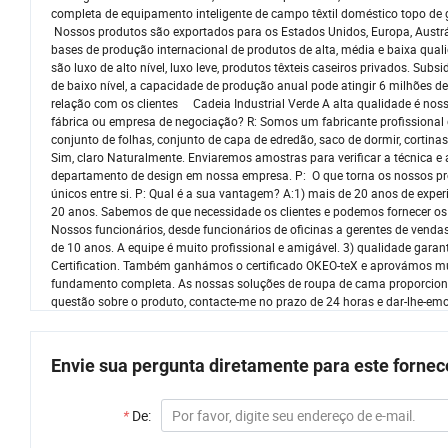
completa de equipamento inteligente de campo têxtil doméstico topo de
Nossos produtos são exportados para os Estados Unidos, Europa, Austrália
bases de produção internacional de produtos de alta, média e baixa quali
são luxo de alto nível, luxo leve, produtos têxteis caseiros privados. Subs
de baixo nível, a capacidade de produção anual pode atingir 6 milhões de
relação com os clientes Cadeia Industrial Verde A alta qualidad
fábrica ou empresa de negociação? R: Somos um fabricante profissional d
conjunto de folhas, conjunto de capa de edredão, saco de dormir, cortina
Sim, claro Naturalmente. Enviaremos amostras para verificar a técnica e
departamento de design em nossa empresa. P: O que torna os nossos pro
únicos entre si. P: Qual é a sua vantagem? A:1) mais de 20 anos de exp
20 anos. Sabemos de que necessidade os clientes e podemos fornecer os pr
Nossos funcionários, desde funcionários de oficinas a gerentes de ven
de 10 anos. A equipe é muito profissional e amigável. 3) qualidade ga
Certification. Também ganhámos o certificado OKEO-teX e aprovámos mu
fundamento completa. As nossas soluções de roupa de cama proporcionam-
questão sobre o produto, contacte-me no prazo de 24 horas e dar-lhe-emo
Envie sua pergunta diretamente para este forne
*
De: