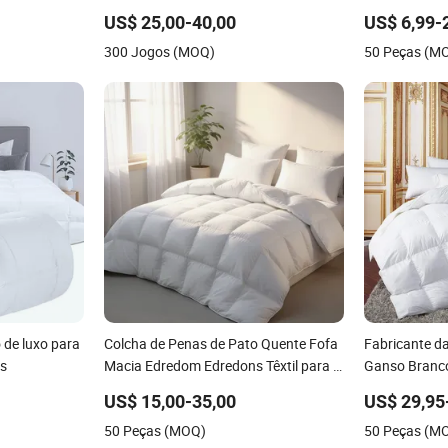
qualidade, durável e com sensação
Microfibra Al
US$ 25,00-40,00
US$ 6,99-
fresca para o verão
Atacado
300 Jogos (MOQ)
50 Peças (M
 de luxo para
Colcha de Penas de Pato Quente Fofa
Fabricante d
is
Macia Edredom Edredons Têxtil para o
Ganso Branc
Lar
US$ 15,00-35,00
US$ 29,95
50 Peças (MOQ)
50 Peças (M