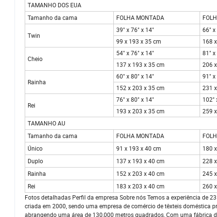
TAMANHO DOS EUA
Tamanho da cama
FOLHA MONTADA
FOLH
39" x 76" x 14"
66" x
Twin
99 x 193 x 35 cm
168 
54" x 76" x 14"
81" x
Cheio
137 x 193 x 35 cm
206 
60" x 80" x 14"
91" x
Rainha
152 x 203 x 35 cm
231 
76" x 80" x 14"
102" 
Rei
193 x 203 x 35 cm
259 
TAMANHO AU
Tamanho da cama
FOLHA MONTADA
FOLH
Único
91 x 193 x 40 cm
180 
Duplo
137 x 193 x 40 cm
228 
Rainha
152 x 203 x 40 cm
245 
Rei
183 x 203 x 40 cm
260 
Fotos detalhadas Perfil da empresa Sobre nós Temos a experiência de 23 
criada em 2000, sendo uma empresa de comércio de têxteis doméstica prof
abrangendo uma área de 130,000 metros quadrados, Com uma fábrica d