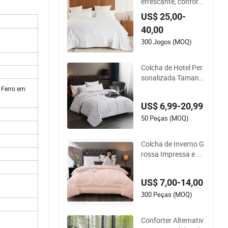
efrescante, confort
ável, hipoalergênica,
US$ 25,00-
de alta qualidade, d
40,00
urável e com sensaç
ão fresca para o ver
300 Jogos (MOQ)
ão
Colcha de Hotel Per
sonalizada Tamanh
o Queen com Enchi
 Ferro em
mento de Microfibra
US$ 6,99-20,99
Alternativa ao Dow
n por Atacado
50 Peças (MOQ)
Colcha de Inverno G
rossa Impressa e Fo
sca para Duas Pess
oas, Colcha de Hote
US$ 7,00-14,00
l para Outono e Inve
rno
300 Peças (MOQ)
Conforter Alternativ