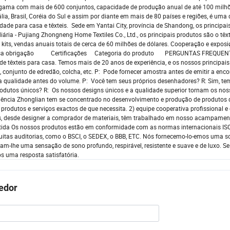
 gama com mais de 600 conjuntos, capacidade de produção anual de até 100 milhõe
, Brasil, Coréia do Sul e assim por diante em mais de 80 países e regiões, é uma 
dade para casa e têxteis. Sede em Yantai City, província de Shandong, os principai
idiária - Pujiang Zhongneng Home Textiles Co., Ltd., os principais produtos são o têx
 kits, vendas anuais totais de cerca de 60 milhões de dólares. Cooperação e expos
e é nossa obrigação Certificações Categoria do produto PERGUNTAS FREQUEN
e têxteis para casa. Temos mais de 20 anos de experiência, e os nossos principai
s, conjunto de edredão, colcha, etc. P: Pode fornecer amostra antes de emitir a en
 a qualidade antes do volume. P: Você tem seus próprios desenhadores? R: Sim, te
dutos únicos? R: Os nossos designs únicos e a qualidade superior tornam os no
eriência Zhonglian tem se concentrado no desenvolvimento e produção de produtos
odutos e serviços exactos de que necessita. 2) equipe cooperativa profissional e 
das, desde designer a comprador de materiais, têm trabalhado em nosso acampamen
rantida Os nossos produtos estão em conformidade com as normas internacionais I
itas auditorias, como o BSCI, o SEDEX, o BBB, ETC. Nós fornecemo-lo-emos uma s
lhe uma sensação de sono profundo, respirável, resistente e suave e de luxo. Se
s uma resposta satisfatória.
cedor