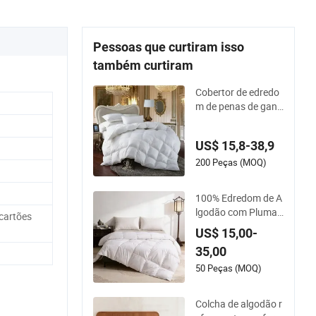
Pessoas que curtiram isso
também curtiram
Cobertor de edredo
m de penas de gans
o branco macio e qu
ente em tecido de al
US$ 15,8-38,9
godão de luxo
200 Peças (MOQ)
100% Edredom de A
lgodão com Plumas
 cartões
de Pato Leve e Fofo
US$ 15,00-
35,00
50 Peças (MOQ)
Colcha de algodão r