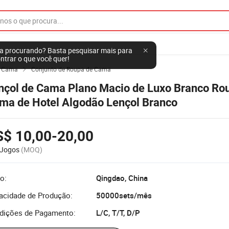
a procurando? Basta pesquisar mais para
ntrar o que você quer!
e Cama
Conjunto de Roupa de Cama

nçol de Cama Plano Macio de Luxo Branco Ro
ma de Hotel Algodão Lençol Branco
S$ 10,00-20,00
 Jogos
(MOQ)
o:
Qingdao, China
acidade de Produção:
50000sets/mês
dições de Pagamento:
L/C, T/T, D/P