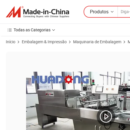
Produtos
Todas as Categorias
Início
Embalagem & Impressão
Maquinaria de Embalagem
M
Imagens do produto de Máquina de Envoltório Térmico para Brinq