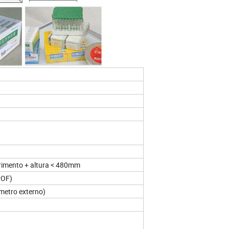
rimento + altura < 480mm
(POF)
etro externo)