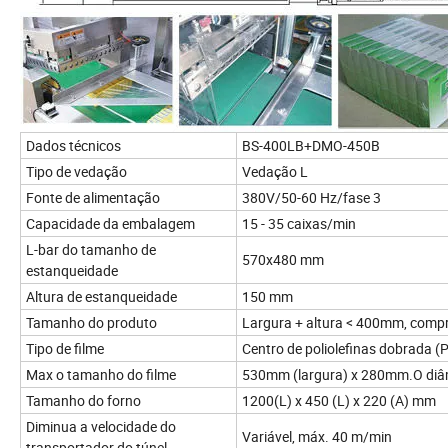
Dados técnicos
BS-400LB+DMO-450B
Tipo de vedação
Vedação L
Fonte de alimentação
380V/50-60 Hz/fase 3
Capacidade da embalagem
15 - 35 caixas/min
L-bar do tamanho de
570x480 mm
estanqueidade
Altura de estanqueidade
150 mm
Tamanho do produto
Largura + altura < 400mm, comp
Tipo de filme
Centro de poliolefinas dobrada 
Max o tamanho do filme
530mm (largura) x 280mm.O diâm
Tamanho do forno
1200(L) x 450 (L) x 220 (A) mm
Diminua a velocidade do
Variável, máx. 40 m/min
transportador do túnel