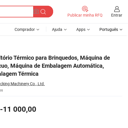
Entrar
Publicar minha RFQ
Comprador
Ajuda
Apps
Português
ca, Máquina de Embalagem Térmica
tório Térmico para Brinquedos, Máquina de
uo, Máquina de Embalagem Automática,
lagem Térmica
king Machinery Co., Ltd.
os
-11 000,00