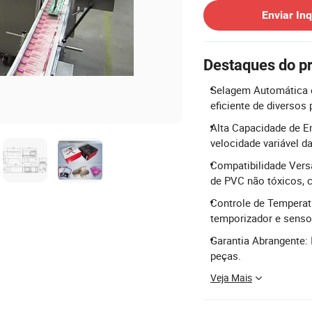
Enviar Inq
Destaques do p
Selagem Automática e
eficiente de diversos
Alta Capacidade de E
velocidade variável d
Compatibilidade Versá
de PVC não tóxicos,
Controle de Temperat
temporizador e senso
Garantia Abrangente: 
peças.
Veja Mais