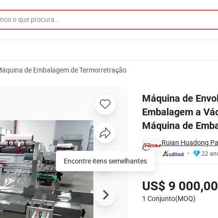
áquina de Embalagem de Termorretração
uedos, Máquina de Embalagem a Vácuo, Máquina de Embalagem Automáti
Máquina de Envol
Embalagem a Vác
Máquina de Emba
Ruian Huadong Pac
22 an
Encontre itens semelhantes
Preços
US$ 9 000,00
1 Conjunto(MOQ)
Contatar Fornecedor