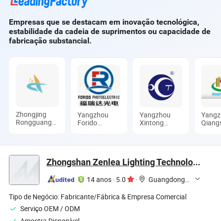
Empresas que se destacam em inovação tecnológica,
estabilidade da cadeia de suprimentos ou capacidade de
fabricação substancial.
Zhongjing
Yangzhou
Yangzhou
Yangz
Rongguang
Forido
Xintong
Qiang
New Energy
Photoelectric
Transport
Electri
Jiangsu Co.,
Technology
Equipment
Ltd.
Ltd.
Co., Ltd.
Group Co.,
Ltd.
Zhongshan Zenlea Lighting Technology Co., Ltd
14 anos
·
5.0
·
Guangdong, China
Tipo de Negócio:
Fabricante/Fábrica & Empresa Comercial
Serviço OEM / ODM