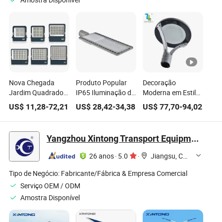
Amostra Disponível
Nova Chegada
Produto Popular
Decoração
Jardim Quadrado
IP65 Iluminação de
Moderna em Estilo
SMD 2835 Alumínio
Jardim ao Ar Livre
Alumínio
US$
11,28
-
72,21
US$
28,42
-
34,38
US$
77,70
-
94,02
Impermeável IP65
à Prova d'Água
Iluminação Externa
Externo 50W 100W
50W 100W 150W
IP65 À Prova
150W 200W 300W
200W Luz de Rua
d'Água SMD3030
Yangzhou Xintong Transport Equipment Group Co., Ltd.
400W 600W Luz de
SMD LED
150W Luz de
Inundação LED
Jardim LED
26 anos
·
5.0
·
Jiangsu, China
Tipo de Negócio:
Fabricante/Fábrica & Empresa Comercial
Serviço OEM / ODM
Amostra Disponível