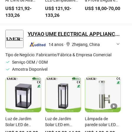
Ar Livre de Alta
LED Lampadaire
à Prova d'Água em
Qualidade à Prova
Solar com Sensor
Alumínio, Luz de
US$
121,92
-
US$
121,92
-
US$
18,00
-
70,00
d'Água Luz Solar
de Radar Produtos
Bollard Moderna
133,26
133,26
Integrada para
de Iluminação 60W
para Paisagismo
Muro, Inundação,
80W 120W
ao Ar Livre, Luz de
Jardim e Estrada
Lampada Solar
Decoração,
YUYAO UME ELECTRICAL APPLIANCE CO., LTD.
para Jardim ao Ar
Lampadaire Solar
Livre para Estradas
14 anos
·
Zhejiang, China
Tipo de Negócio:
Fabricante/Fábrica & Empresa Comercial
Serviço OEM / ODM
Amostra Disponível
Luz de Jardim
Luz de Jardim
Lâmpada de
Solar LED de
Solar LED em
parede solar LED
Alumínio para
Espeto de Alumínio
para jardim ao ar