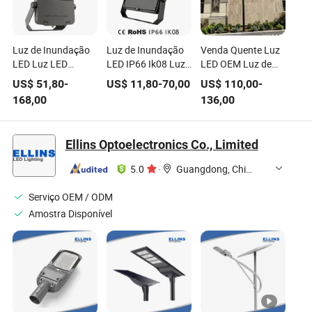
Luz de Inundação
Luz de Inundação
Venda Quente Luz
LED Luz LED
LED IP66 Ik08 Luz
LED OEM Luz de
Exterior Projetor
LED Anti
Jardim LED
US$
51,80
-
US$
11,80
-
70,00
US$
110,00
-
50W 100W 150W
Ofuscamento com
Alumínio Fundido
168,00
136,00
200W 300W 400W
Sensor 50W 100W
CE RoHS
500W 1000W Watt
150W 200W 300W
Iluminação Externa
Luz de Estádio LED
400W Luz de
Luminária de Poste
Ellins Optoelectronics Co., Limited
Jardim Paisagismo
Estádio LED para
com Cabeça
Quadra de Tênis
Jardim
Rotativa
5.0
·
Guangdong, China
Lâmpada Solar
Paisagístico
Quadra de Tênis
Serviço OEM / ODM
Quintal
Amostra Disponível