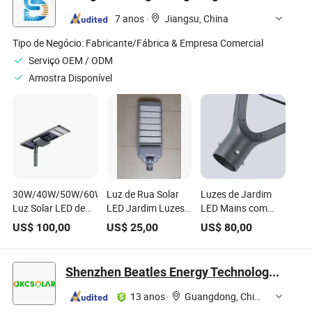
Galvanizados
7 anos
·
Jiangsu, China
Lâmpada de
Módulo Externa de
Tipo de Negócio:
Fabricante/Fábrica & Empresa Comercial
Alta Qualidade
Serviço OEM / ODM
Amostra Disponível
30W/40W/50W/60W/80W/100W120W
Luz de Rua Solar
Luzes de Jardim
Luz Solar LED de
LED Jardim Luzes
LED Mains com
Jardim Integrada
de Estrada Znkj
Cartão e Espuma
US$
100,00
US$
25,00
US$
80,00
ao Ar Livre Tudo em
Lampada de Rede
Matte Pintado Villa
Um
Znkj
Shenzhen Beatles Energy Technology Co., Ltd.
13 anos
·
Guangdong, China