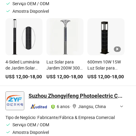
Serviço OEM / ODM
Amostra Disponível
4-Sided Luminária
Luz Solar para
600mm 10W 15W
de Jardim Solar
Jardim 200W 300W
Luz Solar para
Vertical Integrada
100W 50W Luz
Jardim à Prova
US$
12,00
-
18,00
US$
12,00
-
18,00
US$
12,00
-
18,00
3m 4m Poste de
Solar LED para
d'Água IP65
Luz Solar IP65
Jardim 3m 4m 5m
Lâmpada LED para
Luminária de
Altura para Luz
Caminho de Jardim
Suzhou Zhongyifeng Photoelectric Co., Ltd.
Jardim Solar LED
Solar de Jardim
com Painel Solar
para Exterior
LED Lâmpada
Integrado para
6 anos
·
Jiangsu, China
Posto Solar
Iluminação de
Recarregável
Quintal, Caminho,
Tipo de Negócio:
Fabricante/Fábrica & Empresa Comercial
Pátio, Entrada de
Serviço OEM / ODM
Carro e Paisagismo
Amostra Disponível