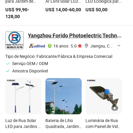
para Jardim de
Ar Livre Solar LED
LED Ecológica para
Rua, Habitação de
em Alumínio
Espaços Urbanos
US$
99,90
-
US$
14,00
-
60,00
US$
50,00
Poste, Luz Externa
Fundido para
128,00
para Parque
Gramado
Yangzhou Forido Photoelectric Technology Co., Ltd.
16 anos
·
5.0
·
Jiangsu, China
Tipo de Negócio:
Fabricante/Fábrica & Empresa Comercial
Serviço OEM / ODM
Amostra Disponível
Luz de Rua Solar
Bateria de Lítio
Luminária de Rua
LED para Jardins e
Quadrada, Jardim,
com Painel de Vidro
Estradas
Estrada, Estação,
Temperado para