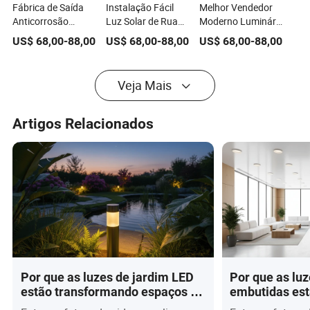
Fábrica de Saída
Instalação Fácil
Melhor Vendedor
Anticorrosão
Luz Solar de Rua
Moderno Luminária
Luminária Solar de
Ajustável de Alta
Solar LED para
US$
68,00
-
88,00
US$
68,00
-
88,00
US$
68,00
-
88,00
Design Moderno
Qualidade para
Jardim de Rua ao
para Jardins
Estradas
Ar Livre
Economizadora de
Veja Mais
Energia para Vila
Artigos Relacionados
Por que as luzes de jardim LED
Por que as lu
estão transformando espaços ao
embutidas est
ar livre em 2026? A
os espaços m