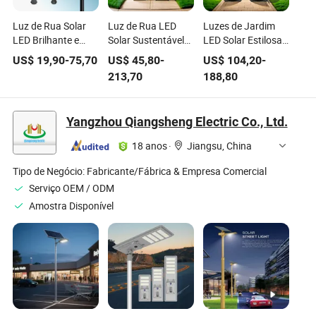
Luz de Rua Solar
Luz de Rua LED
Luzes de Jardim
LED Brilhante e
Solar Sustentável
LED Solar Estilosas
Durável para
para Jardins
para uma Vida
US$
19,90
-
75,70
US$
45,80
-
US$
104,20
-
Jardins
Externos
Ecológica
213,70
188,80
Yangzhou Qiangsheng Electric Co., Ltd.
18 anos
·
Jiangsu, China
Tipo de Negócio:
Fabricante/Fábrica & Empresa Comercial
Serviço OEM / ODM
Amostra Disponível