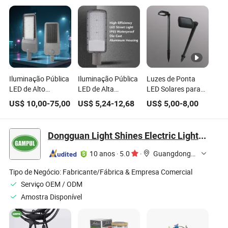
Iluminação Pública
Iluminação Pública
Luzes de Ponta
LED de Alto
LED de Alta
LED Solares para
Desempenho IP65
Eficiência IP65 –
Jardim para Uso
US$
10,00
-
75,00
US$
5,24
-
12,68
US$
5,00
-
8,00
– 30W a 240W –
50W a 200W –
Externo
Projetada para
Adequada para
Aplicações em Vias,
Iluminação de
Dongguan Light Shines Electric Lighting Co.,Ltd
Jardins e
Estradas, Jardins e
Indústrias
Indústrias
10 anos
·
5.0
·
Guangdong, China
Tipo de Negócio:
Fabricante/Fábrica & Empresa Comercial
Serviço OEM / ODM
Amostra Disponível