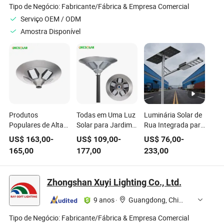
Tipo de Negócio:
Fabricante/Fábrica & Empresa Comercial
Serviço OEM / ODM
Amostra Disponível
Produtos
Todas em Uma Luz
Luminária Solar de
Populares de Alta
Solar para Jardim
Rua Integrada para
Demanda com
IP65 Luz Solar LED
Exterior, Luzes de
US$
163,00
-
US$
109,00
-
US$
76,00
-
Controle
para Caminho
Jardim Solar para
165,00
177,00
233,00
Inteligente,
Externa à Prova
Rua LED
Resistentes ao
d'Água
Vento e à Água,
Zhongshan Xuyi Lighting Co., Ltd.
Luzes LED Solares
para Jardins e Vilas
9 anos
·
Guangdong, China
Tipo de Negócio:
Fabricante/Fábrica & Empresa Comercial