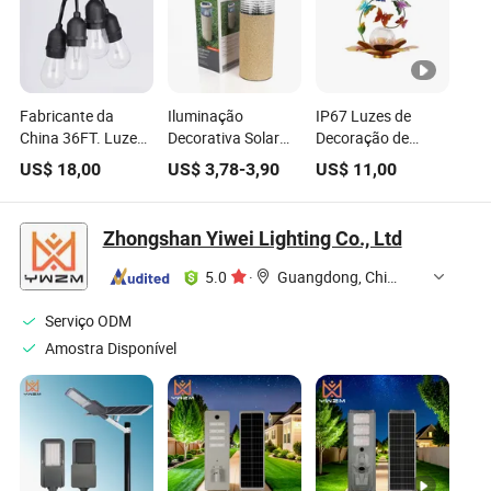
Fabricante da
Iluminação
IP67 Luzes de
China 36FT. Luzes
Decorativa Solar
Decoração de
de Fada LED
para Jardim ao Ar
Jardim LED de
US$
18,00
US$
3,78
-
3,90
US$
11,00
Brancas Externas
Livre com Luz de
Lótus e Borboleta
Ligáveis para
Pedra
Solar à Prova
Jardins, Casas,
d'Água
Zhongshan Yiwei Lighting Co., Ltd
Casamentos,
Festas, Decoração
5.0
·
Guangdong, China
de Cortinas
Serviço ODM
Amostra Disponível