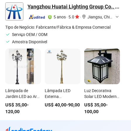
Monocristalino
D'Água LED Jardim
IP65 para 50W
Yangzhou Huatai Lighting Group Co., Ltd
50W para 150W
Quintal Luz 8W-
Potência para
Alimentar para
50W Topo do Poste
Estrada Jardim
5 anos
·
5.0
·
Jiangsu, China
Poste de Lâmpada
Preço de Fábrica
Gramado 150W
de Jardim de
Personalização
Tipo de Negócio:
Fabricante/Fábrica & Empresa Comercial
Estrada
Serviço OEM / ODM
Amostra Disponível
Lâmpada de
Lâmpada LED
Luz Decorativa
Jardim LED ao Ar
Externa
Solar LED Moderna
Livre de Alumínio
Personalizada
para Jardim para
US$
35,00
-
US$
40,00
-
90,00
US$
35,00
-
Novo Tipo
Alumínio IP66 Luz
Caminho
120,00
100,00
Vitoriano Europeu
de Jardim LED com
2m 3m 4m
5years Garantia