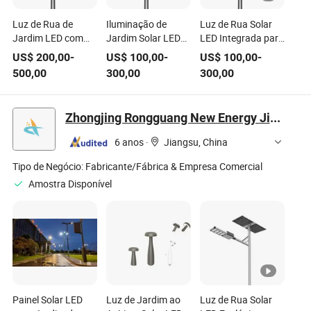
Luz de Rua de
Iluminação de
Luz de Rua Solar
Jardim LED com
Jardim Solar LED
LED Integrada para
Sensor de
Economizadora de
Jardim ao Ar Livre
US$
200,00
-
US$
100,00
-
US$
100,00
-
Movimento Solar
Energia Tudo em
com Sensor de
500,00
300,00
300,00
ao Ar Livre
Um 10W 20W 30W
Movimento para
Bluesmart 60W
40W
Estrada de Vila e
Campo
Zhongjing Rongguang New Energy Jiangsu Co., Ltd.
6 anos
·
Jiangsu, China
Tipo de Negócio:
Fabricante/Fábrica & Empresa Comercial
Amostra Disponível
Painel Solar LED
Luz de Jardim ao
Luz de Rua Solar