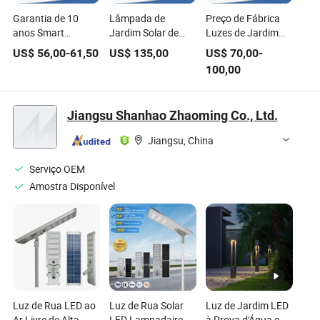
Garantia de 10
Lâmpada de
Preço de Fábrica
anos Smart
Jardim Solar de
Luzes de Jardim
Zigbee/Lora/IoT
Energia Solar para
Tudo em Dois
US$
56,00
-
61,50
US$
135,00
US$
70,00
-
LED Garden Street
Iluminação Externa
Luzes de Rua Solar
100,00
Lamp Road Luz de
com MPPT,
LED 30W 50W
estrada LED Solar
Luminária de Rua
100W 120W para
da iluminação de
LED Solar
Iluminação Pública
Jiangsu Shanhao Zhaoming Co., Ltd.
rua
Integrada
Jiangsu, China
Serviço OEM
Amostra Disponível
Luz de Rua LED ao
Luz de Rua Solar
Luz de Jardim LED