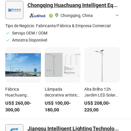
Alimentadas por
Luz Subterrânea
Caminho LED
Chongqing Huachuang Intelligent Equipment Co., Ltd.
Energia Solar Luzes
Spot para Jardim e
Chongqing, China
Quintal Luzes
Solares para
Tipo de Negócio:
Fabricante/Fábrica & Empresa Comercial
Paisagismo Branco
Serviço OEM / ODM
Branco Quente/
Amostra Disponível
Colorido
Fábrica
Lâmpada
Alta Brilho 12h
Huachuang
decorativa artística
Jardim LED Solar
Vendendo Quente
personalizada para
Luz de Rua
US$
260,00
-
US$
100,00
-
US$
208,00
-
Luz de Rua/
luz de rua/estrada
300,00
180,00
220,00
Estrada/ Jardim
ao ar livre
Solar LED
Inovadora com
Jiangsu Intelligent Lighting Technology Co., Ltd.
Postes