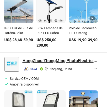
IP67 Luz de Rua de
50W Lâmpada de
Pólo de Decoração
Jardim Solar
Rua LED Cobra
LED Xintong
Integrada à Prova
Head em
Motivo 60W Luz de
US$
23,68
-
59,90
US$
250,00
-
US$
19,90
-
39,90
d'Água com Dois
Yangzhou, China
Rua Solar para
280,00
Painéis Solares
Jardim ao Ar Livre
Integrados
HangZhou ZhongMing PhotoElectricity Co.,Ltd.
Zhejiang, China
Serviço OEM / ODM
Amostra Disponível