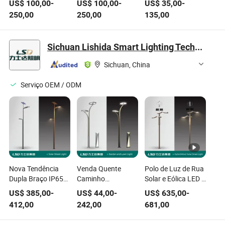
US$
100,00
-
US$
100,00
-
US$
35,00
-
Aeroporto Forido
Jardim com LED
250,00
250,00
135,00
Cartão, Caixa de
Madeira Luz de
Rua Solar LED
Sichuan Lishida Smart Lighting Technology Co., Ltd.
Sichuan, China
Serviço OEM / ODM
Nova Tendência
Venda Quente
Polo de Luz de Rua
Dupla Braço IP65
Caminho
Solar e Eólica LED à
Luz de Rua LED
Decorativo
Prova d'Água com
US$
385,00
-
US$
44,00
-
US$
635,00
-
Solar à Prova
Moderno ao Ar
Painel Solar de
412,00
242,00
681,00
d'Água com Painel
Livre Paisagem
Silício
Solar de Silício
IP68 À Prova
Monocristalino