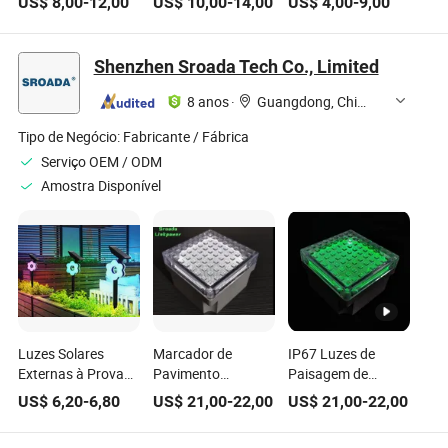
US$
8,00
-
12,00
US$
10,00
-
14,00
US$
4,00
-
9,00
Exterior Direto da
Direto da Fábrica
livre com economia
Fábrica
de energia por
atacado
Shenzhen Sroada Tech Co., Limited
8 anos
·
Guangdong, China
Tipo de Negócio:
Fabricante / Fábrica
Serviço OEM / ODM
Amostra Disponível
Luzes Solares
Marcador de
IP67 Luzes de
Externas à Prova
Pavimento
Paisagem de
d'Água IP68, 50
Enterrado no Solo
Cristal Quadradas
US$
6,20
-
6,80
US$
21,00
-
22,00
US$
21,00
-
22,00
LED 3 Modos de
Lâmpada de
à Prova d'Água
Iluminação
Jardim LED Solar
para Jardim Luz de