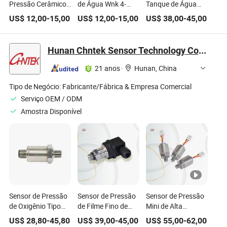
Pressão Cerâmico
de Água Wnk 4-
Tanque de Água
Hidráulico Wnk 0-
20mA Saída 0.5-
Submersível
US$
12,00
-
15,00
US$
12,00
-
15,00
US$
38,00
-
45,00
10V
4.5V para Gás de
Hidrostático de Aço
Ar
Inoxidável
Analógico 3.3V 4-
Hunan Chntek Sensor Technology Co., Ltd
20mA RS485 316
21 anos
·
Hunan, China
Tipo de Negócio:
Fabricante/Fábrica & Empresa Comercial
Serviço OEM / ODM
Amostra Disponível
Sensor de Pressão
Sensor de Pressão
Sensor de Pressão
de Oxigênio Tipo
de Filme Fino de
Mini de Alta
Estrutural
Alta Qualidade
Qualidade Chntek
US$
28,80
-
45,80
US$
39,00
-
45,00
US$
55,00
-
62,00
Mecânico Chntek
Chntek da China
da China G1/4