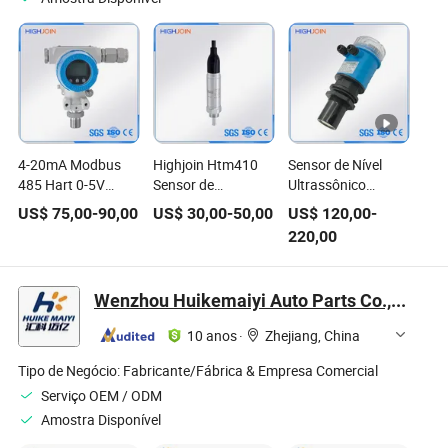
4-20mA Modbus
Highjoin Htm410
Sensor de Nível
485 Hart 0-5V
Sensor de
Ultrassônico
Transdutor Display
Temperatura
Transmissor de
US$
75,00
-
90,00
US$
30,00
-
50,00
US$
120,00
-
Digital LCD Sensor
Submersível de Aço
Nível de Líquido
220,00
de Pressão à Prova
Inoxidável de
Medidor
de Explosão
Tamanho
Compacto PT100
Wenzhou Huikemaiyi Auto Parts Co., Ltd
Dispositivo de
Medição de
10 anos
·
Zhejiang, China
Temperatura de
Líquido com
Tipo de Negócio:
Fabricante/Fábrica & Empresa Comercial
Instalação por
Serviço OEM / ODM
Rosca
Amostra Disponível