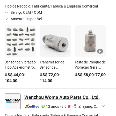
Tipo de Negócio:
Fabricante/Fábrica & Empresa Comercial
Serviço OEM / ODM
Amostra Disponível
Sensor de Vibração
Transmissor de
Teste de Choque de
Tipo Acelerômetro
Sensor de
Vibração Geral
Xiyuan Icp
Velocidade
Sensor de Vibração
US$
44,00
-
US$
72,00
-
US$
58,00
-
77,00
100mv/G para
Piezoelétrico de
Acelerômetro
104,00
114,00
Monitoramento de
Isolamento
Piezoelétrico
Condição Online
Personalizável de
A11d30
Alta Sensibilidade
Wenzhou Woma Auto Parts Co., Ltd.
ISO9001
12 anos
·
5.0
·
Zhejiang, China
Tipo de Negócio:
Fabricante/Fábrica & Empresa Comercial