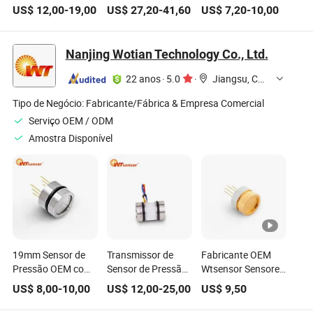
Mapa de Pacote
Cyb3141 com
1.5mA 5VDC
US$
12,00
-
19,00
US$
27,20
-
41,60
US$
7,20
-
10,00
Padrão de Saída Iic
Transmissor de
Sensor de Pressão
Quatro Fios
Nível de Pressão
OEM Piezoresistivo
com Flange
de Alta Estabilidade
Nanjing Wotian Technology Co., Ltd.
Preenchido com
Óleo de Silício CE
22 anos
·
5.0
·
Jiangsu, China
Tipo de Negócio:
Fabricante/Fábrica & Empresa Comercial
Serviço OEM / ODM
Amostra Disponível
19mm Sensor de
Transmissor de
Fabricante OEM
Pressão OEM com
Sensor de Pressão
Wtsensor Sensores
60-150mv Faixa de
Diferencial
de Pressão
US$
8,00
-
10,00
US$
12,00
-
25,00
US$
9,50
Saída -100kpa a
Piezorresistivo de
Dourados para
100MPa PC10
Silício Wtsensor
Aplicação de