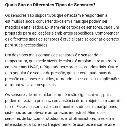
globais de aquisição—onde um único
operacional, sus
Quais São os Diferentes Tipos de Sensores?
sensor pode determinar a
eficiência de cu
conformidade, o desempenho e a
vão de farmacêu
Os sensores são dispositivos que detectam e respondem a
reputação. Descubra as últimas
Descubra como a
estímulos físicos, convertendo-os em sinais que podem ser
inovações, desde diagnósticos sem
sensores de pon
medidos e analisados. Existem vários tipos de sensores, cada um
fio até fabricação ecológica, e saiba
laboratório mini
projetado para aplicações e ambientes específicos. Compreender
por que os compradores estão
módulos industri
os diferentes tipos de sensores é crucial para selecionar o correto
exigindo soluções certificadas e à
transformando 
para suas necessidades.
prova de futuro. Descubra as
compradores gl
armadilhas críticas e as táticas
automação, con
Um dos tipos mais comuns de sensores é o sensor de
vencedoras que definirão os líderes
de riscos. Pront
temperatura, que mede níveis de calor e é amplamente utilizado
de amanhã no mercado automotivo
segredos por trá
em sistemas HVAC, refrigeradores e processos industriais. Outro
altamente competitivo.
silenciosos da I
Mergulhe para ve
tipo popular é o sensor de pressão, que detecta mudanças de
parceiro de sens
pressão em gases e líquidos, tornando-se essencial em aplicações
sua vantagem co
automotivas e aeroespaciais.
Os sensores de proximidade também são significativos, pois
podem detectar a presença ou ausência de um objeto sem contato
físico. Esses sensores são comumente usados em smartphones,
sistemas automotivos e automação industrial. Além disso,
sensores de luz, como fotodiodos e fototransistores, medem a
intensidade da luz e são frequentemente usados em câmeras e