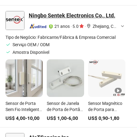
da China com
G1/4 4~20mA 0-
4~20mA 0.5-4.5V
Preço Acessível
10V 0.5-4.5V
Sensor de Pressão
Ningbo Sentek Electronics Co., Ltd.
Sensor Hidráulico
de Baixo Custo
21 anos
·
5.0
·
Zhejiang, China
Tipo de Negócio:
Fabricante/Fábrica & Empresa Comercial
Serviço OEM / ODM
Amostra Disponível
Sensor de Porta
Sensor de Janela
Sensor Magnético
Sem Fio Inteligente
de Porta de Portão
de Porta para
ABS com Contato
de Metal Rolante
Alarme de
US$
4,00
-
10,00
US$
1,00
-
6,00
US$
0,90
-
1,80
Magnético para
com Fio Bsd-3015
Burglarismo com
Segurança
Interruptor de
Residencial
Parede Montado