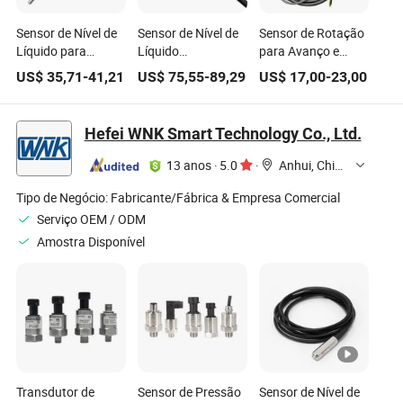
Sensor de Nível de
Sensor de Nível de
Sensor de Rotação
Líquido para
Líquido
para Avanço e
Medição de Nível de
Ultrassônico para
Recuo Montado em
US$
35,71
-
41,21
US$
75,55
-
89,29
US$
17,00
-
23,00
Tanque de
Combustível Diesel
Veículo para
Combustível, Água,
em Tanque de Óleo
Condições Severas
Óleo e Diesel por
Sem Contato
Hefei WNK Smart Technology Co., Ltd.
Capacitância
Personalizado
13 anos
·
5.0
·
Anhui, China
Tipo de Negócio:
Fabricante/Fábrica & Empresa Comercial
Serviço OEM / ODM
Amostra Disponível
Transdutor de
Sensor de Pressão
Sensor de Nível de