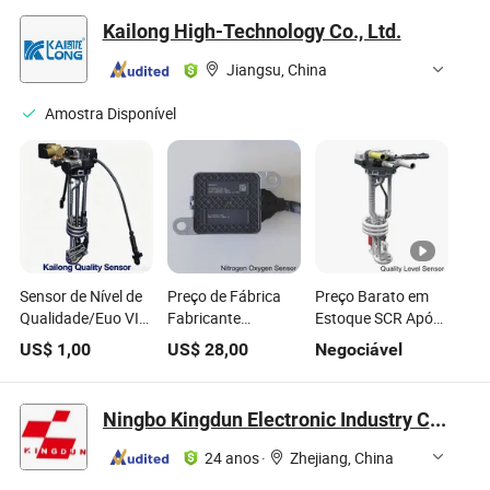
OEM 0.25%Fs Dp
Hidrogênio
Kailong High-Technology Co., Ltd.
Jiangsu, China
Amostra Disponível
Sensor de Nível de
Preço de Fábrica
Preço Barato em
Qualidade/Euo VI
Fabricante
Estoque SCR Após
Sensor de Nível de
Fornecedor Sensor
Tratamento
US$
1,00
US$
28,00
Negociável
Qualidade de Ureia
de Nox para
Sistema Peças do
Alta Precisão, IP67
Caminhão Sistema
Motor Fluido de
Nível de Proteção
Elétrico Automotivo
Arrefecimento IP67
Ningbo Kingdun Electronic Industry Co., Ltd.
contra Ingressos
12V/24V Sensor de
250kbps Sensor de
Nitrogênio e
Nível de Qualidade
24 anos
·
Zhejiang, China
Oxigênio