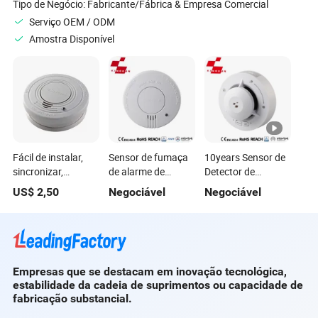
Tipo de Negócio:
Fabricante/Fábrica & Empresa Comercial
Serviço OEM / ODM
Amostra Disponível
Fácil de instalar,
Sensor de fumaça
10years Sensor de
sincronizar,
de alarme de
Detector de
vincular bens
incêndio com
Sistemas de
US$
2,50
Negociável
Negociável
existentes,
função de mudo
Segurança de
múltiplas
Bateria para Casa
certificações,
sensor de fumaça
por atacado
Empresas que se destacam em inovação tecnológica,
estabilidade da cadeia de suprimentos ou capacidade de
fabricação substancial.