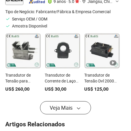
9 anos
·
5.0
·
Jiangsu, China
com Carcaça de
Material Polimérico
Tipo de Negócio:
Fabricante/Fábrica & Empresa Comercial
Serviço OEM / ODM
Amostra Disponível
Transdutor de
Transdutor de
Transdutor de
Tensão para
Corrente de Laço
Tensão Dvl 2000
Sensor de Corrente
Fechado para
Transdutor de
US$
260,00
US$
30,00
US$
125,00
de Ferrovia
Monitoramento de
Corrente
Baterias BMS +12V
Transdutor Digital
Sensor de Corrente
Isolado Sensor de
Veja Mais
de Fonte de
Tensão da Série Dvl
Alimentação Pode
Produzir Saída
Artigos Relacionados