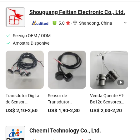
Shouguang Feitian Electronic Co., Ltd.
5.0
·
Shandong, China
Serviço OEM / ODM
Amostra Disponível
Transdutor Digital
Sensor de
Venda Quente FT-
de Sensor
Transdutor
Bx12c Sensores
Ultrassônico com
Ultrassônico de
Ultrassônicos de
US$
2,10
-
2,50
US$
1,90
-
2,30
US$
2,00
-
2,20
Cabo de Silicone,
Fluxo de Cerâmica
Superfície em Aço
Sonda de Ângulo
Piezoelétrica de
Inoxidável
Reto de Cerâmica
Alta Frequência
Ultrassônicos para
Cheemi Technology Co., Ltd.
Piezoelétrica Direto
1MHz para Cabo
Medidores de Calor
da Fábrica
Preto de Dois Fios
de Água