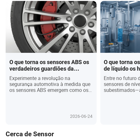
O que torna os sensores ABS os
O que torna os
verdadeiros guardiões da
de líquido os 
segurança rodoviária moderna
desconhecidos
Experimente a revolução na
Entre no futuro 
em 2026?
moderna?
segurança automotiva à medida que
sensores de níve
os sensores ABS emergem como os
subestimados—a
heróis desconhecidos de 2026,
espinha dorsal 
impulsionando uma mobilidade mais
inteligentes, m
inteligente, segura e sustentável. Com
ambiental e con
o aumento dos veículos elétricos e
processos. À m
2026-06-24
dos sistemas avançados de
aumenta e a con
assistência ao motorista, esses
torna a nova no
componentes de precisão estão
dispositivos sof
Cerca de Sensor
agora no centro das estratégias
impulsionando a