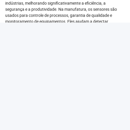
indústrias, melhorando significativamente a eficiência, a
segurança e a produtividade. Na manufatura, os sensores são
usados para controle de processos, garantia de qualidade e
monitoramento de equipamentos. Eles ajudam a detectar
anomalias nas máquinas, permitindo a manutenção preditiva e
minimizando o tempo de inatividade.
No setor automotivo, os sensores são essenciais para a
segurança e o desempenho dos veículos. Eles monitoram
parâmetros críticos, como pressão dos pneus, temperatura do
motor e níveis de combustível, garantindo operação ideal.
Sistemas avançados de assistência ao motorista (ADAS)
dependem de sensores para fornecer recursos como controle de
cruzeiro adaptativo, assistência de manutenção de faixa e
prevenção de colisões.
No setor de saúde, os sensores são usados em dispositivos
médicos para monitorar os sinais vitais dos pacientes, como
frequência cardíaca, pressão arterial e níveis de oxigênio. A
tecnologia de saúde vestível, como rastreadores de fitness, utiliza
sensores para fornecer aos usuários insights sobre sua atividade
física e saúde geral.