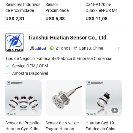
Sensores Indutivos
Sensor
Ca1t-P1202n-
de Proximidade
Proximidade
O3a2-Tel-PUR M12
NPN Sem Nc Q18
Eletrônico Indutivo
Sensor de
US$
2,31
US$
5,38
US$
11,08
Sensores Indutivos
Mini Industrial para
Proximidade
Quadrados
Porta de
Capacitivo IP67 1-
Interruptor de
Estacionamento e
6mm
Tianshui Huatian Sensor Co., Ltd.
Proximidade
Detector de Metal
Ajustabilidade
DC10 30V
21 anos
·
Gansu, China
Interruptor de
Proximidade
Tipo de Negócio:
Fabricante/Fábrica & Empresa Comercial
NPN/PNP
Serviço OEM / ODM
Normalmente
Amostra Disponível
Aberto/Normalmente
Fechado
Sensor de Pressão
Sensor de Nível de
Huatian Cyx-19
Huatian Cyx19-Iic
Esgoto Huatian
Fábrica da China