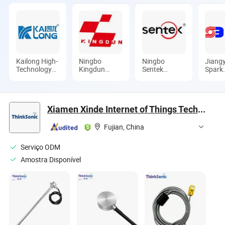
Kailong High-
Ningbo
Ningbo
Jiang
Technology
Kingdun
Sentek
Spark
Co., Ltd.
Electronic
Electronics
Electr
Industry Co.,
Co., Ltd.
Techn
Ltd.
Co., L
Xiamen Xinde Internet of Things Technology Co., Ltd
Fujian, China
Serviço ODM
Amostra Disponível