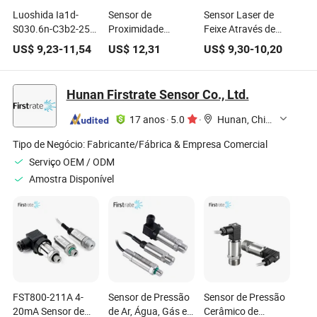
Luoshida Ia1d-
Sensor de
Sensor Laser de
S030.6n-C3b2-25
Proximidade
Feixe Através de
Pequeno
Indutivo Sem
Alta Precisão
US$
9,23
-
11,54
US$
12,31
US$
9,30
-
10,20
Montagem de
Blindagem
M8/M12/M18
Parafuso Cilíndrico
Luoshida 0.4-4mm
Detecção
Rosqueado 3mm
Distância Sensind
NPN/PNP 20-30m
Hunan Firstrate Sensor Co., Ltd.
Diâmetro 0.6mm
4-20mA Corrente
Sensor Indutivo
Analógica M12
17 anos
·
5.0
·
Hunan, China
Proximidade NPN
Interruptor
Nc
Tipo de Negócio:
Fabricante/Fábrica & Empresa Comercial
Serviço OEM / ODM
Amostra Disponível
FST800-211A 4-
Sensor de Pressão
Sensor de Pressão
20mA Sensor de
de Ar, Água, Gás e
Cerâmico de