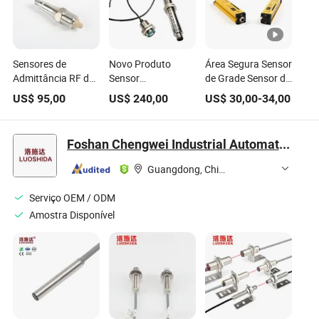
Sensores de
Novo Produto
Área Segura Sensor
Admittância RF de
Sensor
de Grade Sensor de
Alta Qualidade
Ultrassônico
Cortina de Luz
US$
95,00
US$
240,00
US$
30,00
-
34,00
Sensor de Nível
Separado Sensor
GM40-4j Saída de
Interruptor de Nível
de Distância
Relé
Sensor de Nível de
Ultrassônico
Foshan Chengwei Industrial Automation Co., Ltd.
Água Sspb-G10
Ust300GM50.000
0822
Guangdong, China
Serviço OEM / ODM
Amostra Disponível