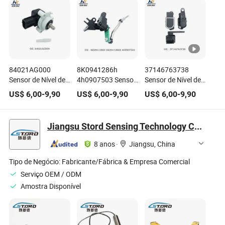
84021AG000
8K0941286h
37146763738
Sensor de Nível de
4h0907503 Sensor
Sensor de Nível de
Altura para Audi
de Nível de Líquido
Altura Traseiro
US$
6,00
-
9,90
US$
6,00
-
9,90
US$
6,00
-
9,90
A6c8/A7/Q5
do Farol Sensor de
Esquerdo Direito
Altura de Peças de
Sensor de Nível de
Carro para Audi A8
Farol
Jiangsu Stord Sensing Technology Co., Ltd.
8 anos
·
Jiangsu, China
Tipo de Negócio:
Fabricante/Fábrica & Empresa Comercial
Serviço OEM / ODM
Amostra Disponível