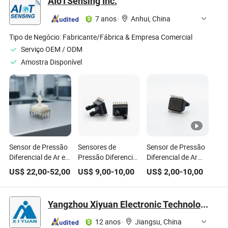
AIoTSensing Inc.
na Superfície
7 anos
·
Anhui, China
Tipo de Negócio:
Fabricante/Fábrica & Empresa Comercial
Serviço OEM / ODM
Amostra Disponível
Sensor de Pressão
Sensores de
Sensor de Pressão
Diferencial de Ar em
Pressão Diferencial
Diferencial de Ar
Placa Cerâmica de
de Silício
Original Avançado
US$
22,00
-
52,00
US$
9,00
-
10,00
US$
2,00
-
10,00
Alta Precisão para
Piezorresistivos de
Durável de Alta
Medidas Precisos
Fábrica da China
Eficiência
Yangzhou Xiyuan Electronic Technology Co., Ltd
12 anos
·
Jiangsu, China