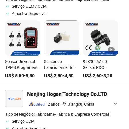
Serviço OEM / ODM
Amostra Disponível
Sensor Universal
Sensor de
96890-2s100
TPMS Programável
Estacionamento
Sensor PDC
1-Sensor 315MHz
Reverso para Carro
Assistência de
US$
5,50
-
6,50
US$
3,50
-
4,50
US$
2,60
-
3,20
433MHz Sensor de
Radar em
Estacionamento
Roda
Promoção para
Sensor de Radar
Audi OE.
para Hyundai
Nanjing Hogen Technology Co.LTD
7h0919275
2 anos
·
Jiangsu, China
Tipo de Negócio:
Fabricante/Fábrica & Empresa Comercial
Serviço ODM
Amostra Disponível