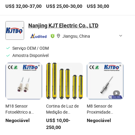
Pressão Hidráulico
Óleo de Silício
Primeira Classe
US$
32,00
-
37,00
US$
25,00
-
30,00
US$
30,00
Analógico Barato
Barato 4-20mA
FST800-211B
para Combustível
Transdutor de
Transmissor de
de Ar Óleo Água em
Pressão Fábrica
Pressão Universal
Nanjing KJT Electric Co., LTD
condições de
Transmissor de
Medição de
trabalho severas
Pressão
Pressão
Jiangsu, China
Serviço OEM / ODM
Amostra Disponível
M18 Sensor
Cortina de Luz de
M8 Sensor de
Fotoelétrico a
Medição de
Proximidade
Laser (Feixe Direto)
Segurança Sensor
Indutivo Embutido
Negociável
US$
10,00
-
Negociável
Equivalente a E3rb-
de Segurança Kjtdq
Equivalente a
250,00
Tn21
Nbb2-8GM30-E2