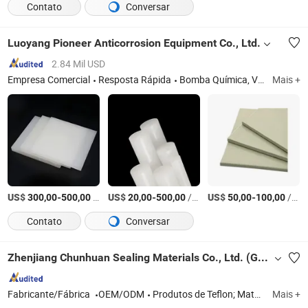
Contato
Conversar
Luoyang Pioneer Anticorrosion Equipment Co., Ltd.
2.84 Mil USD
Empresa Comercial
Resposta Rápida
Bomba Química, Válvula de Esfera, Válvula Borboleta, Válvula de Diafragma, Válvula de Retenção, Tubo de PPH, Tubo de PVDF, Tubo Revestido de PTFE, Bomba com Acoplamento Magnético, Bomba de PVDF
Mais +
US$
-
/sets
US$
-
/Peça
US$
-
/Conjunto
300,00
500,00
20,00
500,00
50,00
100,00
Contato
Conversar
Zhenjiang Chunhuan Sealing Materials Co., Ltd. (Group)
Fabricante/Fábrica
OEM/ODM
Produtos de Teflon; Materiais de vedação; Produtos de PTFE; Selantes de borracha; Vedações de Teflon
Mais +