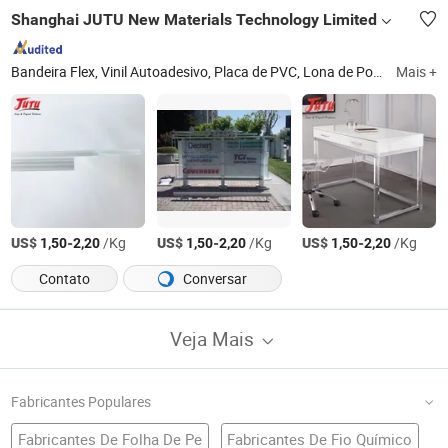
Shanghai JUTU New Materials Technology Limited
Bandeira Flex, Vinil Autoadesivo, Placa de PVC, Lona de Poliéster, Folha de Acrílico, Vinil Decorativo, Papel de Parede, Filme para Janela, Vinil Colorido, Folha Refletiva
Mais +
US$
-
/Kg
US$
-
/Kg
US$
-
/Kg
1,50
2,20
1,50
2,20
1,50
2,20
Contato
Conversar
Veja Mais
Fabricantes Populares
Fabricantes De Folha De Pe
Fabricantes De Fio Químico