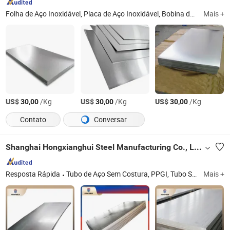
Folha de Aço Inoxidável, Placa de Aço Inoxidável, Bobina de Aço Inoxidável, Tubo de Aço Inoxidável, Barra de Aço Inoxidável, Folha de Aço Carbono, Bobina de Aço Carbono, Folha de Aço Galvanizado, Bobina de Aço Galvanizado, PPGI PPGL, Placa Resistentes ao Desgaste
Mais +
US$
/Kg
US$
/Kg
US$
/Kg
30,00
30,00
30,00
Contato
Conversar
Shanghai Hongxianghui Steel Manufacturing Co., Ltd.
Resposta Rápida
Tubo de Aço Sem Costura, PPGI, Tubo Sem Costura, Tubo de Ferro Dúctil, Tubo Soldado, Bobina Desengraxada, Tubo de Aço Inoxidável, Bobina de Aço Inoxidável, Produto Metálico, Produto de Aço
Mais +