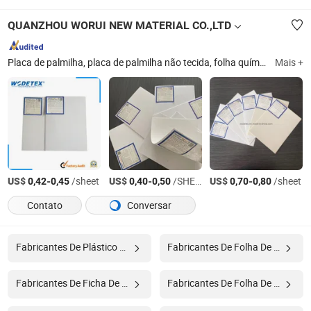
QUANZHOU WORUI NEW MATERIAL CO.,LTD
Placa de palmilha, placa de palmilha não tecida, folha química, placa de palmilha de fibra, placa de palmilha de papel
Mais +
US$
-
/sheet
US$
-
/SHEET
US$
-
/sheet
0,42
0,45
0,40
0,50
0,70
0,80
Contato
Conversar
Fabricantes De Plástico Químico
Fabricantes De Folha De Borracha
Fabricantes De Ficha De Especificação
Fabricantes De Folha De Madeira