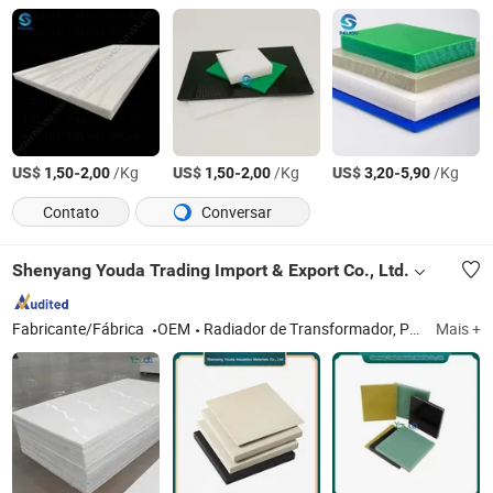
US$
-
/Kg
US$
-
/Kg
US$
-
/Kg
1,50
2,00
1,50
2,00
3,20
5,90
Contato
Conversar
Shenyang Youda Trading Import & Export Co., Ltd.
Fabricante/Fábrica
OEM
Radiador de Transformador, Papel de Isolamento, Folha de Isolamento, Papel de Isolamento Elétrico, Filmes de Isolamento, Papel de Peixe, Papel DDP
Mais +