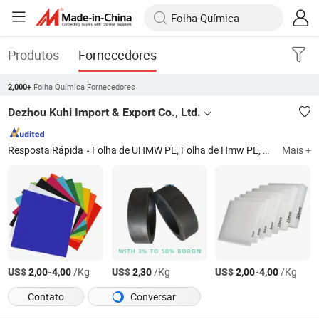
Produtos
Fornecedores
Folha Química Fornecedores
2,000+
Dezhou Kuhi Import & Export Co., Ltd.
Resposta Rápida
Folha de UHMW PE, Folha de Hmw PE, Folha de Plástico Reciclado, Folha de Nylon, PA6 Folha, Tapete Temporário de UHMW PE1000,, Almofada de Guindaste Outrigger, Folha de Pi, Barra de Poliamida
Mais +
US$
-
/Kg
US$
/Kg
US$
-
/Kg
2,00
4,00
2,30
2,00
4,00
Contato
Conversar