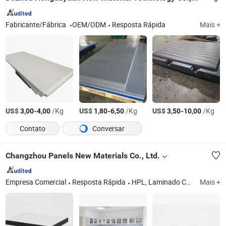
Fabricante/Fábrica
OEM/ODM
Resposta Rápida
Mais +
US$
-
/Kg
US$
-
/Kg
US$
-
/Kg
3,00
4,00
1,80
6,50
3,50
10,00
Contato
Conversar
Changzhou Panels New Materials Co., Ltd.
Empresa Comercial
Resposta Rápida
HPL, Laminado Compacto, Laminado Resistente a Produtos Químicos, Laminado Compacto Externo, Laminado de Alta Pressão
Mais +