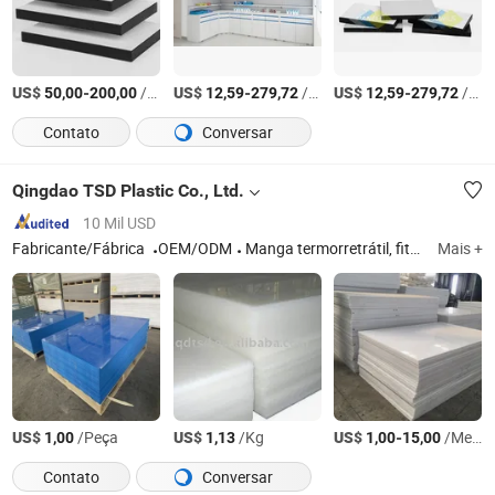
US$
-
/pcs
US$
-
/pcs
US$
-
/pcs
50,00
200,00
12,59
279,72
12,59
279,72
Contato
Conversar
Qingdao TSD Plastic Co., Ltd.
10 Mil USD
Fabricante/Fábrica
OEM/ODM
Manga termorretrátil, fita termorretrátil, extrusora manual, soldador de extrusão de plástico, varas de soldagem de plástico, cinta de fusão eletrostática de HDPE, junta de soldagem de fusão eletrostática de HDPE, manga de fusão eletrostática, chapa de plástico, placa de plástico
Mais +
US$
/Peça
US$
/Kg
US$
-
/Metro Quadrado
1,00
1,13
1,00
15,00
Contato
Conversar