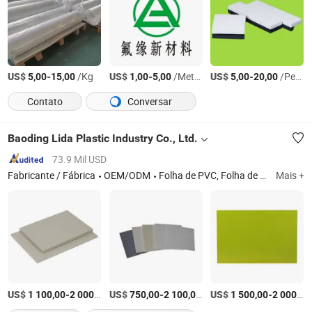
US$
-
/Kg
US$
-
/Metro Quadrado
US$
-
/Peça
5,00
15,00
1,00
5,00
5,00
20,00
Contato
Conversar
Baoding Lida Plastic Industry Co., Ltd.
73.9 Mil USD
Fabricante / Fábrica
OEM/ODM
Folha de PVC, Folha de PVC Transparente, Vara de PVC, Folha de PP, Folha de HDPE, Tubo de PVC
Mais +
US$
-
/Tonelada
US$
-
/Tonelada
US$
-
1 100,00
2 000,00
750,00
2 100,00
1 500,00
2 000,00