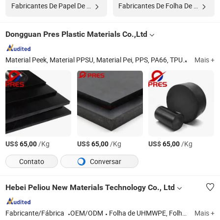
Fabricantes De Papel De Folha
Fabricantes De Folha De Espuma
Dongguan Pres Plastic Materials Co.,Ltd
Material Peek, Material PPSU, Material Pei, PPS, PA66, TPU
Guangdo
Mais +
US$
/Kg
US$
/Kg
US$
/Kg
65,00
65,00
65,00
Contato
Conversar
Hebei Peliou New Materials Technology Co., Ltd
Fabricante/Fábrica
OEM/ODM
Folha de UHMWPE, Folha de HDPE, Folha de PP, PE1000 Folha, Mats de Proteção de Solo e Pads de Estabilização, Guarda-Rail de UHMWPE, Folha de Nylon, Peças de CNC de Plástico, Tábuas de Corte de PE, Barra de Plástico de PE
Mais +