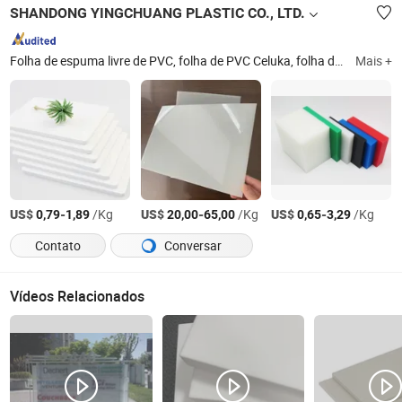
SHANDONG YINGCHUANG PLASTIC CO., LTD.
Folha de espuma livre de PVC, folha de PVC Celuka, folha de espuma co-extrudada de PVC, folha rígida de PVC, tubo/haste de acrílico, folha de PVC, folha de acrílico, placa de espuma de PVC, placa livre de espuma de PVC, placa de PVC Celuka
Mais +
US$
-
/Kg
US$
-
/Kg
US$
-
/Kg
0,79
1,89
20,00
65,00
0,65
3,29
Contato
Conversar
Vídeos Relacionados