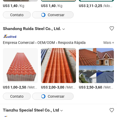
US$
/Kg
US$
/Kg
US$
-
/kilograms
1,40
1,40
2,11
2,25
Contato
Conversar
Shandong Ruida Steel Co., Ltd.
Empresa Comercial
OEM/ODM
Resposta Rápida
Mais +
US$
-
/Metro Quadrado
US$
-
/Metro Quadrado
US$
-
/Metro Quadrado
1,00
2,50
2,00
3,00
2,50
3,60
Contato
Conversar
Tianzhu Special Steel Co., Ltd