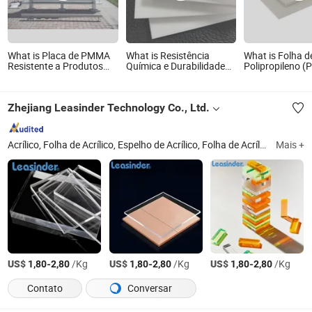
What is Placa de PMMA
What is Resistência
What is Folha d
Resistente a Produtos
Química e Durabilidade
Polipropileno (
Químicos Jutu Placa de
100mm Folha de PTFE
CPVC HDPE par
Acrílico com Boa
Moldada Grossa para
Químico com M
Qualidade e Fácil de
Máquinas Industriais
Cores da Fábri
Zhejiang Leasinder Technology Co., Ltd.
Processar
China
Acrílico, Folha de Acrílico, Espelho de Acrílico, Folha de Acrílico Transparente, Folha de PS
Mais +
US$
-
/Kg
US$
-
/Kg
US$
-
/Kg
1,80
2,80
1,80
2,80
1,80
2,80
Contato
Conversar