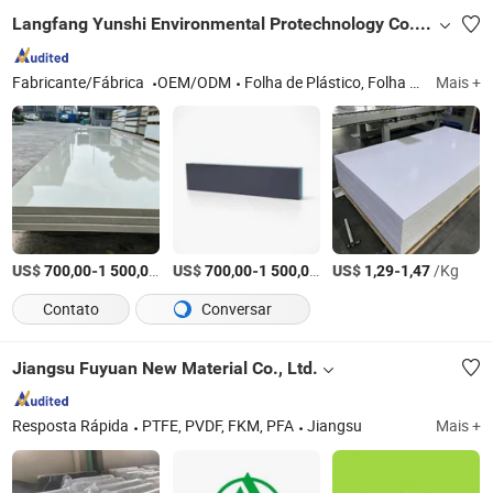
Langfang Yunshi Environmental Protechnology Co., Ltd.
Fabricante/Fábrica
OEM/ODM
Folha de Plástico, Folha de PP, Folha de PVC, Folha de HDPE, Folha de Nylon, Vara de Plástico, Produtos de Soldagem de Plástico, Tanque de Revestimento, Tanque de Água, Torre de Lavagem
Mais +
US$
-
/Tonelada
US$
-
/Tonelada
US$
-
/Kg
700,00
1 500,00
700,00
1 500,00
1,29
1,47
Contato
Conversar
Jiangsu Fuyuan New Material Co., Ltd.
Resposta Rápida
PTFE, PVDF, FKM, PFA
Jiangsu
Mais +