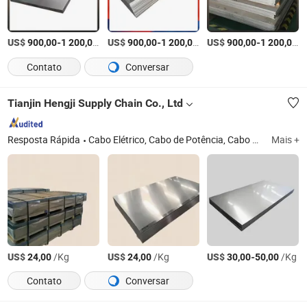
US$
-
/Tonelada
US$
-
/Tonelada
US$
-
/
900,00
1 200,00
900,00
1 200,00
900,00
1 200,00
Contato
Conversar
Tianjin Hengji Supply Chain Co., Ltd
Resposta Rápida
Cabo Elétrico, Cabo de Potência, Cabo de Controle, Cabo de Comunicação
Mais +
US$
/Kg
US$
/Kg
US$
-
/Kg
24,00
24,00
30,00
50,00
Contato
Conversar