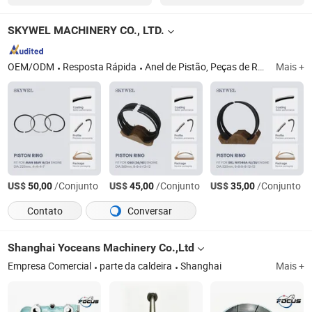
SKYWEL MACHINERY CO., LTD.
OEM/ODM
Resposta Rápida
Anel de Pistão, Peças de Reposição para Motores Marinhos, Peças de Motor, Peças para Motores Diesel, Peças de Reposição para Navios, Peças para Motores Diesel Marinhos, Peças para Martelo Pilão, Anel de Compressores de Ar
Mais +
US$
/Conjunto
US$
/Conjunto
US$
/Conjunto
50,00
45,00
35,00
Contato
Conversar
Shanghai Yoceans Machinery Co.,Ltd
Empresa Comercial
parte da caldeira
Shanghai
Mais +