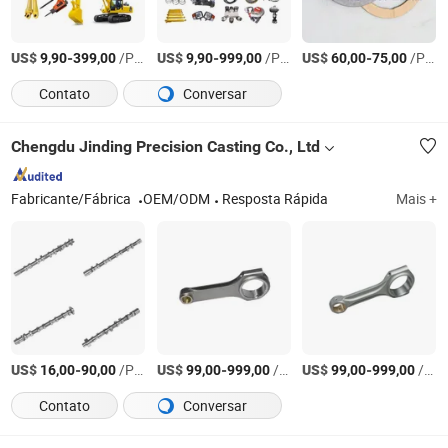
US$
-
/Peça
US$
-
/Peça
US$
-
/Peça
9,90
399,00
9,90
999,00
60,00
75,00
Contato
Conversar
Chengdu Jinding Precision Casting Co., Ltd
Fabricante/Fábrica
OEM/ODM
Resposta Rápida
Mais +
US$
-
/Peça
US$
-
/Peça
US$
-
/Peça
16,00
90,00
99,00
999,00
99,00
999,00
Contato
Conversar