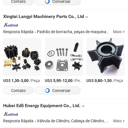
Contato
Conversar
Xingtai Langyi Machinery Parts Co., Ltd
Resposta Rápida
Padrão de borracha, peças de maquinaria
Mais +
ISO900
US$
-
/Peça
US$
-
/Peça
US$
-
/Peça
1,30
3,00
5,90
12,00
0,80
1,50
Contato
Conversar
Hubei Edli Energy Equipment Co., Ltd.
Resposta Rápida
Válvula de Cilindro, Cabeça de Cilindro, Rolamentos da Biela, Mangueiras, Velas de Ignição, Conjunto de Pistão do Intercooler, Juntas de Válvula, O-Rings, Tecjet52, Compensador, Filtros, Assento da Válvula, Guia da Válvula
Mais +