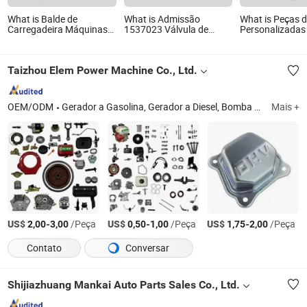
What is Balde de
What is Admissão
What is Peças 
Carregadeira Máquinas
1537023 Válvula de
Personalizadas
de Mineração Motores e
Escape 1537024 Peça do
Mitsubishi 4D5
Peças Peça de Máquina
Motor para Caterpillar
MD374409 Vira
de Mineração Peça de
C15
Taizhou Elem Power Machine Co., Ltd.
Escavadeira Peça de
Reposição de
Escavadeira Cat988
OEM/ODM
Gerador a Gasolina, Gerador a Diesel, Bomba de Água a Gasolina, Bomba de Água a Diesel, Motor a Gasolina, Motor a Diesel, Lavadora a Gasolina, Lavadora a Diesel, Peças de Reposição a Gasolina, Peças de Reposição a Diesel
Mais +
US$
-
/Peça
US$
-
/Peça
US$
-
/Peça
2,00
3,00
0,50
1,00
1,75
2,00
Contato
Conversar
Shijiazhuang Mankai Auto Parts Sales Co., Ltd.