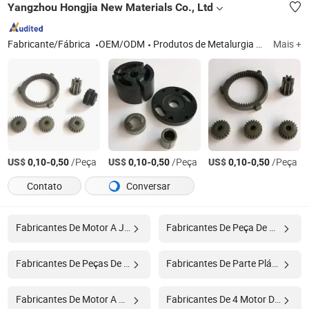
Yangzhou Hongjia New Materials Co., Ltd
Fabricante/Fábrica
OEM/ODM
Produtos de Metalurgia do Pó
Mais +
US$
-
/Peça
US$
-
/Peça
US$
-
/Peça
0,10
0,50
0,10
0,50
0,10
0,50
Contato
Conversar
Fabricantes De Motor A Jato
Fabricantes De Peça De Maquinário
Fabricantes De Peças De Reposição
Fabricantes De Parte Plástica
Fabricantes De Motor A Diesel
Fabricantes De 4 Motor De Acidente Vascular Cerebral