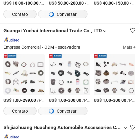
US$
-
/Peça
US$
-
/Peça
US$
-
/Peça
10,00
100,00
50,00
200,00
40,00
150,00
Contato
Conversar
Guangxi Yuchai International Trade Co., LTD
Empresa Comercial
ODM
escavadora
Mais +
US$
-
/Peça
US$
-
/Peça
US$
-
/Peça
1,00
299,00
1,00
300,00
1,00
300,00
Contato
Conversar
Shijiazhuang Huacheng Automobile Accessories Co., Ltd.