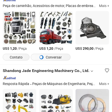
Peça de caminhão, Acessórios de motor, Placas de embreagem, Peça de motor, Caixa de câmbio, Acessórios de transmissão, Filtro, Pistão, Acessórios de cabine, Luzes
Mais +
US$
/Peça
US$
/Peça
US$
/Peça
1,20
1,20
290,00
Contato
Conversar
Shandong Jade Engineering Machinery Co., Ltd.
Resposta Rápida
Peças de Máquinas de Engenharia, Peça de Escavadora, Peça de Bulldozer, Peças de Guindaste, Peças de Automóvel, Peça de Máquinas de Construção, Peça de Carregadeira, Peça de Caminhão Basculante, Peça de Veículo Articulado
Mais +