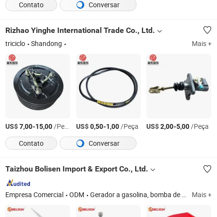
Contato
Conversar
Rizhao Yinghe International Trade Co., Ltd.
triciclo
Shandong
Mais +
US$
-
/Peça
US$
-
/Peça
US$
-
/Peça
7,00
15,00
0,50
1,00
2,00
5,00
Contato
Conversar
Taizhou Bolisen Import & Export Co., Ltd.
Empresa Comercial
ODM
Gerador a gasolina, bomba de água a gasolina, gerador a diesel, bomba de água a diesel, peças de gerador a gasolina, peças de gerador a diesel, peça de pulverizador agrícola, etc
Mais +