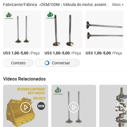
Fabricante/Fábrica
OEM/ODM
Válvula do motor, assento da válvula, guia da válvula, cabeçote, pistão, junta do cabeçote
Mais +
US$
-
/Peça
US$
-
/Peça
US$
-
/Peça
1,00
5,00
1,00
5,00
1,00
5,00
Contato
Conversar
Vídeos Relacionados