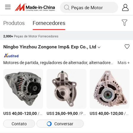
Produtos
Fornecedores
Peças de Motor Fornecedores
2,000+
Ningbo Yinzhou Zongone Imp& Exp Co., Ltd
Motores de partida, reguladores de alternador, alternadores, acionadores de partida, armaduras de partida, caixas de campo de partida, solenóides de partida, polia de alternador, estatores de alternador, rotores de alternador
Mais +
US$
-
/Peça
US$
-
/Peça
US$
-
/Peça
40,00
120,00
26,00
99,00
40,00
120,00
Contato
Conversar