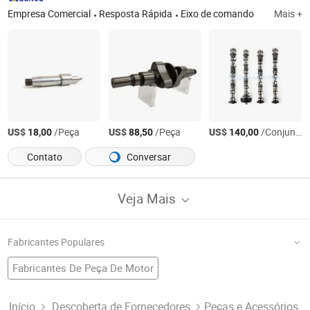
Empresa Comercial
Resposta Rápida
Eixo de comando
Mais +
US$
/Peça
US$
/Peça
US$
/Conjunto
18,00
88,50
140,00
Contato
Conversar
Veja Mais
Fabricantes Populares
Fabricantes De Peça De Motor
Fábrica De Rolamento De Motor
Peças De Diesel
Peças De Motor De Caminhão
Fabricantes De Válvula Do Motor
Início
Descoberta de Fornecedores
Peças e Acessórios