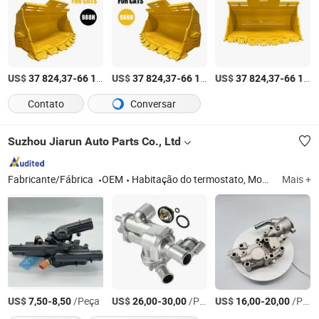
US$
-
US$
/Peça
-
US$
/Peça
-
37 824,37
66 192,65
37 824,37
66 192,65
37 824,37
66 192,65
Contato
Conversar
Suzhou Jiarun Auto Parts Co., Ltd
Fabricante/Fábrica
OEM
Habitação do termostato, Montagem do termostato, Termostato, Água de entrada, Água de saída, Flange de água
Mais +
US$
-
/Peça
US$
-
/Peça
US$
-
/Peça
7,50
8,50
26,00
30,00
16,00
20,00