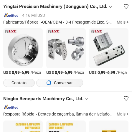
Yingtai Precision Machinery (Dongguan) Co., Ltd.
4.16 Mil USD
Fabricante/Fábrica
OEM/ODM
3-4 Fresagem de Eixo, 5-Axis Usinagem, Fresagem CNC, Torneamento CNC, Retificação, Corte a Fio, Inspeção CMM, Peças de Precisão, Peças de Alumínio, Peças de Aço Inoxidável, Peças de Aço Duro, Peças de Aço Carbono, Tita
Mais +
US$
-
/Peça
US$
-
/Peça
US$
-
/Peça
0,99
6,99
0,99
6,99
0,99
6,99
Contato
Conversar
Ningbo Beneparts Machinery Co., Ltd.
Resposta Rápida
Dentes de caçamba, lâmina de niveladora, borda de corte, barras chocky, botões de desgaste, lâmina de trator, peças finais, ferramentas de engajamento com o solo, cortador lateral, esteira de borracha
Mais +