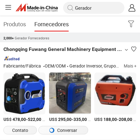
Produtos
Fornecedores
Gerador Fornecedores
2,000+
Chongqing Fuwang General Machinery Equipment Co., Ltd.
Fabricante/Fábrica
OEM/ODM
Gerador Inversor, Grupos Geradores, Gerador a Diesel e Gasolina
Mais +
US$
-
/sets
US$
-
/sets
US$
-
/sets
478,00
522,00
295,00
335,00
188,00
208,00
Contato
Conversar