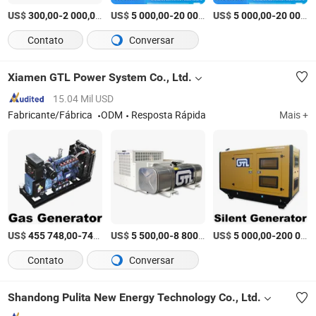
US$
-
/Peça
US$
-
US$
/Peça
-
300,00
2 000,00
5 000,00
20 000,00
5 000,00
20 000,00
Contato
Conversar
Xiamen GTL Power System Co., Ltd.
15.04 Mil USD
Fabricante/Fábrica
ODM
Resposta Rápida
Mais +
US$
-
US$
/Conjunto
-
/Set
US$
-
455 748,00
740 599,00
5 500,00
8 800,00
5 000,00
200 000,00
Contato
Conversar
Shandong Pulita New Energy Technology Co., Ltd.