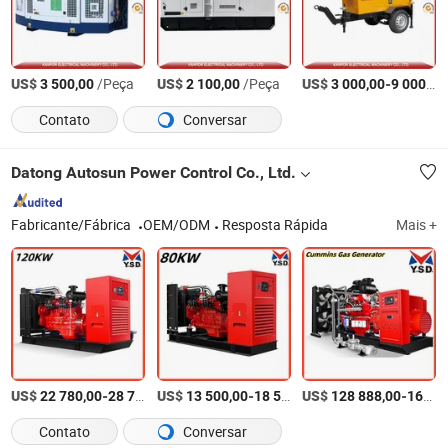
US$
/Peça
US$
/Peça
US$
-
3 500,00
2 100,00
3 000,00
9 000,00
Contato
Conversar
Datong Autosun Power Control Co., Ltd.
Fabricante/Fábrica
OEM/ODM
Resposta Rápida
Mais +
US$
-
US$
/Conjunto
-
US$
/Conjunto
-
22 780,00
28 780,00
13 500,00
18 500,00
128 888,00
168 888,00
Contato
Conversar