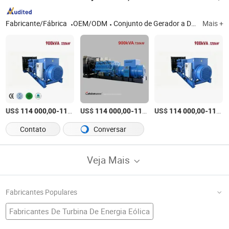
Fabricante/Fábrica
OEM/ODM
Conjunto de Gerador a Diesel
Mais +
US$
-
US$
/Peça
-
US$
/Peça
-
114 000,00
115 000,00
114 000,00
115 000,00
114 000,00
115 000,00
Contato
Conversar
Veja Mais
Fabricantes Populares
Fabricantes De Turbina De Energia Eólica