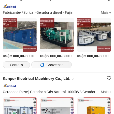
Fabricante/Fábrica
Gerador a diesel
Fujian
Mais +
US$
-
US$
/Peça
-
US$
/Peça
-
2 000,00
300 000,00
2 000,00
300 000,00
2 000,00
300 000,00
Contato
Conversar
Kanpor Electrical Machinery Co., Ltd.
Gerador a Diesel, Gerador a Gás Natural, 1000kVA Gerador a Diesel, Gerador de Contêiner Refrigerado, Gerador Silencioso, Gerador Tipo Trailer, Gerador Elétrico, Gerador de Energia, Gerador a Gasolina, Alternador
Mais +