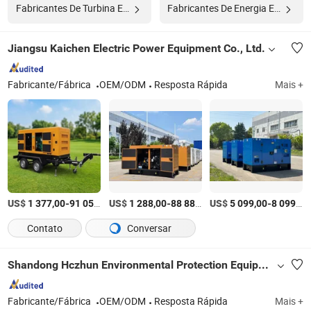
Fabricantes De Turbina Eólica
Fabricantes De Energia Eólica
Jiangsu Kaichen Electric Power Equipment Co., Ltd.
Fabricante/Fábrica
OEM/ODM
Resposta Rápida
Mais +
US$
-
US$
/Peça
-
US$
/Peça
-
1 377,00
91 056,00
1 288,00
88 888,00
5 099,00
8 099,00
Contato
Conversar
Shandong Hczhun Environmental Protection Equipment Co., Ltd.
Fabricante/Fábrica
OEM/ODM
Resposta Rápida
Mais +