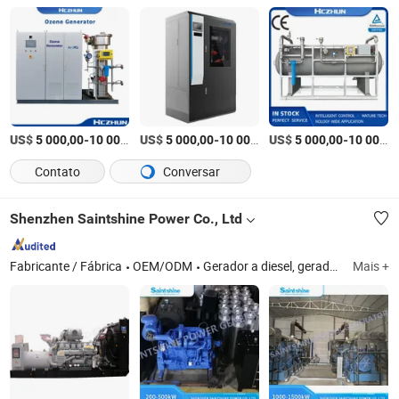
US$
-
US$
/Conjunto
-
US$
/Conjunto
-
5 000,00
10 000,00
5 000,00
10 000,00
5 000,00
10 000,00
Contato
Conversar
Shenzhen Saintshine Power Co., Ltd
Fabricante / Fábrica
OEM/ODM
Gerador a diesel, gerador a gás
Mais +