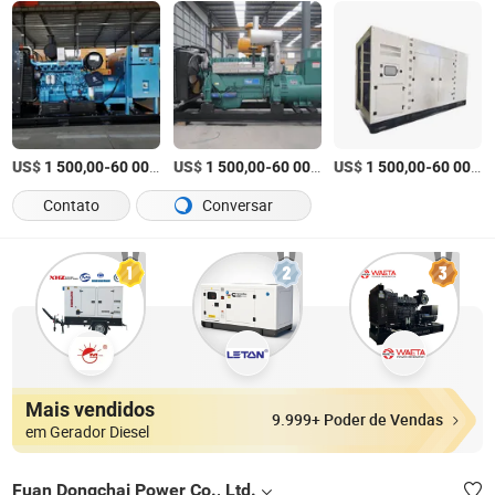
US$
-
US$
/Conjunto
-
US$
/Conjunto
-
1 500,00
60 000,00
1 500,00
60 000,00
1 500,00
60 000,00
Contato
Conversar
Mais vendidos
9.999+ Poder de Vendas
em Gerador Diesel
Fuan Dongchai Power Co., Ltd.