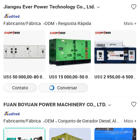
Jiangsu Ever Power Technology Co., Ltd.
Fabricante/Fábrica
ODM
Resposta Rápida
Mais +
US$
-
US$
/Conjunto
-
US$
/Conjunto
-
50 000,00
80 000,00
15 000,00
50 000,00
2 950,00
6 500,00
Contato
Conversar
FUAN BOYUAN POWER MACHINERY CO., LTD.
Fabricante/Fábrica
OEM
Conjunto de Gerador Diesel, Alternador AC
Mais +