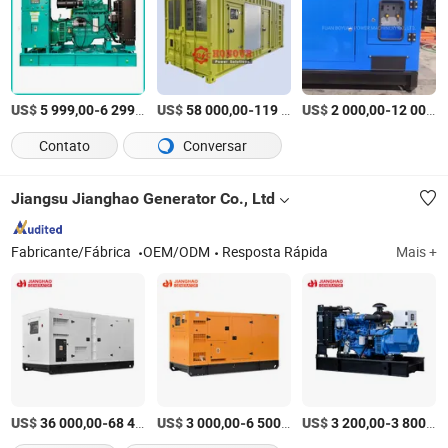
US$
-
/Piece
US$
-
US$
/Conjunto
-
5 999,00
6 299,00
58 000,00
119 000,00
2 000,00
12 000,00
Contato
Conversar
Jiangsu Jianghao Generator Co., Ltd
Fabricante/Fábrica
OEM/ODM
Resposta Rápida
Mais +
US$
-
US$
/Conjunto
-
/sets
US$
-
36 000,00
68 400,00
3 000,00
6 500,00
3 200,00
3 800,00