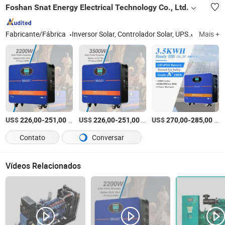
Foshan Snat Energy Electrical Technology Co., Ltd.
Fabricante/Fábrica
Inversor Solar, Controlador Solar, UPS
ISO9001:
Mais +
US$
-
/Peça
US$
-
/Peça
US$
-
/Peça
226,00
251,00
226,00
251,00
270,00
285,00
Contato
Conversar
Vídeos Relacionados