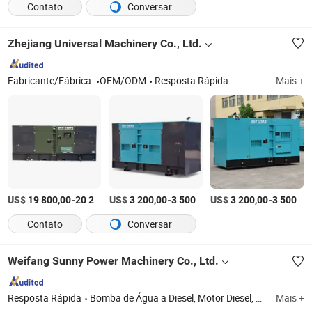
Contato
Conversar
Zhejiang Universal Machinery Co., Ltd.
Fabricante/Fábrica
OEM/ODM
Resposta Rápida
Mais +
US$
-
US$
/Conjunto
-
/Conjunto
US$
-
19 800,00
20 200,00
3 200,00
3 500,00
3 200,00
3 500,00
Contato
Conversar
Weifang Sunny Power Machinery Co., Ltd.
Resposta Rápida
Bomba de Água a Diesel, Motor Diesel, Gerador Diesel, Gerador Diesel de Emergência, Bomba de Irrigação, Gerador Diesel de Alta Resistência, Bomba de Água Autoescorvante, Gerador Diesel Silencioso, Bomba Submersível, Gerador Portátil
Mais +