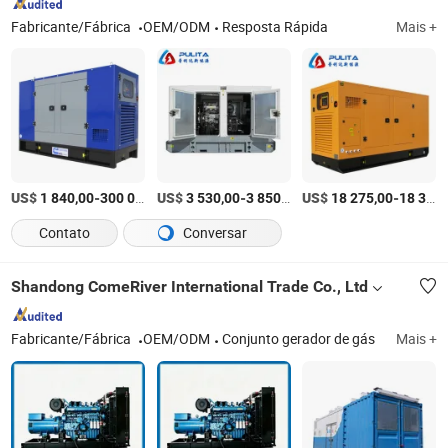
Fabricante/Fábrica
OEM/ODM
Resposta Rápida
Mais +
US$
-
US$
/Peça
-
/Peça
US$
-
1 840,00
300 000,00
3 530,00
3 850,00
18 275,00
18 375,00
Contato
Conversar
Shandong ComeRiver International Trade Co., Ltd
Fabricante/Fábrica
OEM/ODM
Conjunto gerador de gás
Mais +