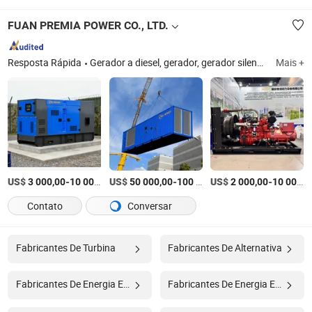
FUAN PREMIA POWER CO., LTD.
Resposta Rápida
Gerador a diesel, gerador, gerador silencioso, gerador a diesel silencioso, conjunto gerador, gerador de energia, conjunto gerador silencioso, gerador elétrico, conjunto gerador a diesel, gerador a diesel silencioso
Mais +
US$
-
US$
/Conjunto
-
US$
/Conjunto
-
3 000,00
10 000,00
50 000,00
100 000,00
2 000,00
10 000,00
Contato
Conversar
Fabricantes De Turbina
Fabricantes De Alternativa
Fabricantes De Energia Eólica
Fabricantes De Energia Eólica