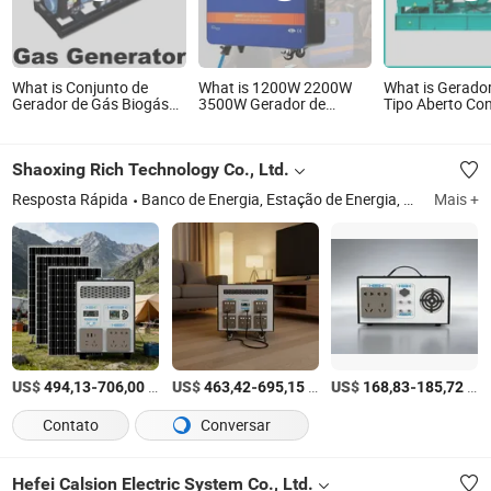
What is Conjunto de
What is 1200W 2200W
What is Gerador
Gerador de Gás Biogás
3500W Gerador de
Tipo Aberto Con
Gtl CHP Energia Elétrica
Bateria de Lítio Tudo-em-
80kw para Uso I
Um Gerador de Energia
Solar para Casa
Shaoxing Rich Technology Co., Ltd.
Resposta Rápida
Banco de Energia, Estação de Energia, Estação de Energia Solar para Exterior, Estação de Energia Solar Portátil, Armazenamento de Energia Solar, Sistema de Armazenamento de Energia Solar, Bateria Solar Empilhável, Gerador Solar, Painel Fotovoltaico Solar, Energia Móvel
Mais +
US$
-
/Peça
US$
-
/Peça
US$
-
/Peça
494,13
706,00
463,42
695,15
168,83
185,72
Contato
Conversar
Hefei Calsion Electric System Co., Ltd.