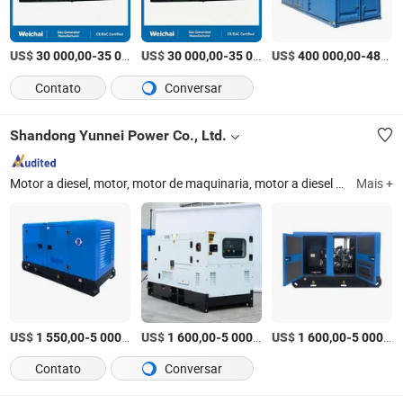
US$
-
US$
/Peça
-
US$
/Peça
-
30 000,00
35 000,00
30 000,00
35 000,00
400 000,00
480 000,00
Contato
Conversar
Shandong Yunnei Power Co., Ltd.
Motor a diesel, motor, motor de maquinaria, motor a diesel para gerador, motor a diesel para bomba d'água, motor a diesel para bomba de incêndio, motor a diesel para trator, motor a diesel para carregadeira, gerador silencioso, gerador a diesel
Mais +
US$
-
/Peça
US$
-
/Peça
US$
-
1 550,00
5 000,00
1 600,00
5 000,00
1 600,00
5 000,00
Contato
Conversar