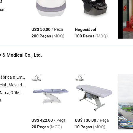
M
ian
/ Peça
US$ 50,00
Negociável
(MOQ)
(MOQ)
200 Peças
100 Peças
 & Medical Co., Ltd.
& Empresa Comercial
 Massagem , Mesa de Manicure
arca,ODM,OEM
s
/ Peça
/ Peça
US$ 422,00
US$ 130,00
(MOQ)
(MOQ)
20 Peças
10 Peças