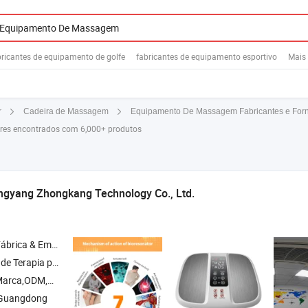
bricantes de equipamento de golfe
fabricantes de equipamento esportivo
Mais
Equipamento De Massagem Fabricantes e For
r
Cadeira de Massagem
ores encontrados com 6,000+ produtos
gyang Zhongkang Technology Co., Ltd.
& Empresa Comercial
 Cama de Terapia com Luz Vermelha , Relógio de Terapia a Laser , Painel de Terapia com Luz Vermelha
arca,ODM,OEM
 Guangdong