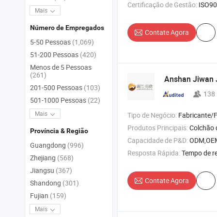
Certificação de Gestão:
ISO90
Mais
Número de Empregados
Contate Agora
5-50 Pessoas
(1,069)
51-200 Pessoas
(420)
Menos de 5 Pessoas
(261)
Anshan Jiwan J
201-500 Pessoas
(103)
138
501-1000 Pessoas
(22)
Mais
Tipo de Negócio:
Fabricante/Fábrica 
Produtos Principais:
Colchão de Jade , Rolo de 
Província & Região
Capacidade de P&D:
ODM,OE
Guangdong
(996)
Resposta Rápida:
Tempo de r
Zhejiang
(568)
Jiangsu
(367)
Contate Agora
Shandong
(301)
Fujian
(159)
Mais