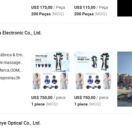
/ Peça
/ Peça
US$ 175,00
US$ 115,00
(MOQ)
(MOQ)
200 Peças
200 Peças
Electronic Co., Ltd.
& Empresa Comercial
, cabine de spa , análise e cuidado do couro cabeludo , PEMF
arca,ODM,OEM
esposta≤3h
/ piece
/ piece
US$ 750,00
US$ 750,00
(MOQ)
(MOQ)
1 piece
1 piece
e Optical Co., Ltd.