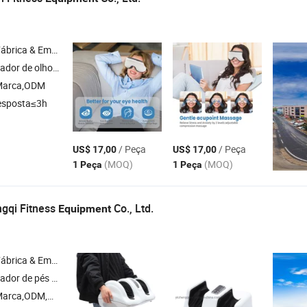
& Empresa Comercial
eador de cabeça , massageador de pescoço
 Marca,ODM
esposta≤3h
/ Peça
/ Peça
US$ 17,00
US$ 17,00
(MOQ)
(MOQ)
1 Peça
1 Peça
gqi Fitness
Co., Ltd.
Equipment
& Empresa Comercial
 , Massageador de pernas
arca,ODM,OEM