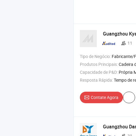
Guangzhou Kya 
11
Tipo de Negócio:
Fabricante/Fábrica 
Produtos Principais:
Cadeira de massagem para os pés , cama de xampu 
Capacidade de P&D:
Própria M
Resposta Rápida:
Tempo de r
Contate Agora
Guangzhou Dany
31