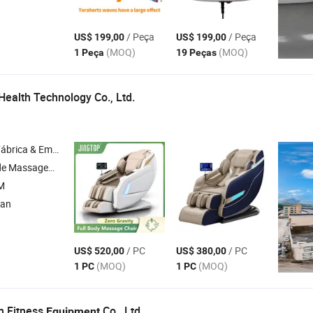
/ Peça
/ Peça
US$ 199,00
US$ 199,00
(MOQ)
(MOQ)
1 Peça
19 Peças
Health Technology Co., Ltd.
& Empresa Comercial
geador de Pés , Xale de Amassamento , Massageador de Cabeça
M
ian
/ PC
/ PC
US$ 520,00
US$ 380,00
(MOQ)
(MOQ)
1 PC
1 PC
m Fitness
Co., Ltd.
Equipment