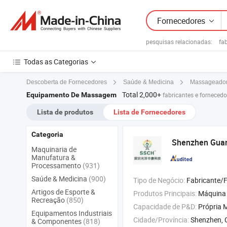
Fornecedores
pesquisas relacionadas:
fa
Todas as Categorias
Descoberta de Fornecedores
Saúde & Medicina
Massageado
Total 2,000+
Equipamento De Massagem
fabricantes e forneced
Lista de produtos
Lista de Fornecedores
Categoria
Shenzhen Guan
Maquinaria de
Manufatura &
Processamento
(931)
Saúde & Medicina
(900)
Tipo de Negócio:
Fabricante/Fábrica 
Artigos de Esporte &
Produtos Principais:
Máquina de Terapia por Ultrassom , Capacete de Fotobiomodulação Cerebral ,
Recreação
(850)
Capacidade de P&D:
Própria M
Equipamentos Industriais
Cidade/Província:
Shenzhen,
& Componentes
(818)