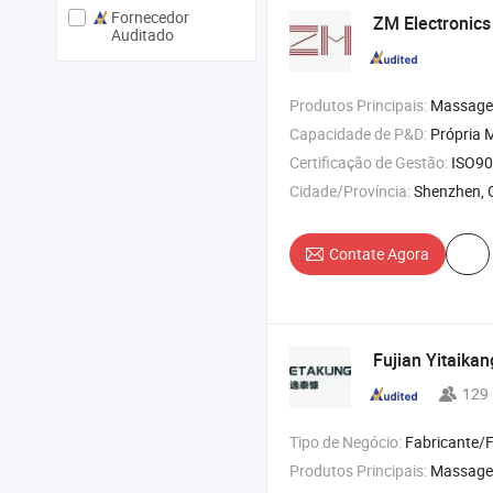
Fornecedor
ZM Electronics 
Auditado
Produtos Principais:
Massageador , Afinador de Guitarra 
Capacidade de P&D:
Própria M
Certificação de Gestão:
ISO90
Cidade/Província:
Shenzhen,
Contate Agora
Fujian Yitaikan
129
Tipo de Negócio:
Fabricante/Fábrica 
Produtos Principais:
Massageador de pés , Massageado