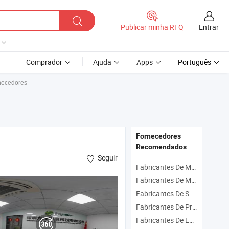
Entrar
Publicar minha RFQ
Comprador
Ajuda
Apps
Português
necedores
Fornecedores
Recomendados
Seguir
Fabricantes De Móveis Para Massagem
Fabricantes De Mesa De Massagem
Fabricantes De Sofá De Massagem
Fabricantes De Produtos De Saúde
Fabricantes De Equipamento De Saúde