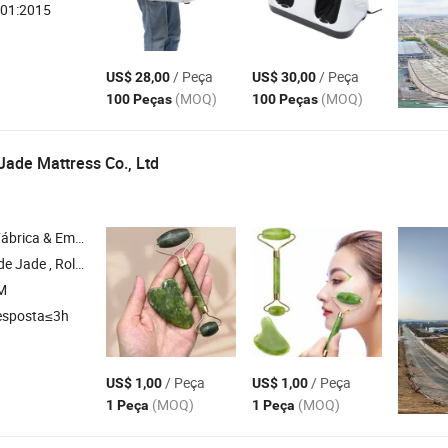
01:2015
/ Peça
/ Peça
US$ 28,00
US$ 30,00
(MOQ)
(MOQ)
100 Peças
100 Peças
ade Mattress Co., Ltd
& Empresa Comercial
Jade , Rolo Facial , Tapete de Jade
M
esposta≤3h
/ Peça
/ Peça
US$ 1,00
US$ 1,00
(MOQ)
(MOQ)
1 Peça
1 Peça