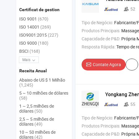
52
Certificat de gestion
ISO 9001
(670)
Tipo de Negócio:
Fabricante/Fábrica 
ISO 14001
(269)
Produtos Principais:
Massageador de olhos , massag
ISO9001:2015
(227)
Capacidade de P&D:
Própria
ISO 9000
(180)
Resposta Rápida:
Tempo de r
BSCI
(168)
Mais
Contate Agora
Receita Anual
Abaixo de US $ 1 Milhão
(1,245)
5 ~ 10 milhões de dólares
Yongkang Zhen
(58)
55
1 ~ 2,5 milhões de
dólares
(50)
Tipo de Negócio:
Fabricante/Fábrica 
2,5 ~ 5 milhões de
dólares
(49)
Produtos Principais:
Massageador de pés
10 ~ 50 milhões de
Capacidade de P&D:
Própria M
dólares
(42)