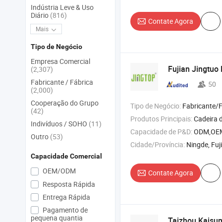
Indústria Leve & Uso
Diário
(816)
Contate Agora
Mais
Tipo de Negócio
Empresa Comercial
Fujian Jingtuo 
(2,307)
Fabricante / Fábrica
50
(2,000)
Cooperação do Grupo
Tipo de Negócio:
Fabricante/Fábrica 
(42)
Produtos Principais:
Cadeira de Massagem , Cadeira de Balanço , Massa
Indivíduos / SOHO
(11)
Capacidade de P&D:
ODM,OE
Outro
(53)
Cidade/Província:
Ningde, Fuj
Capacidade Comercial
OEM/ODM
Contate Agora
Resposta Rápida
Entrega Rápida
Pagamento de
pequena quantia
Taizhou Kaisu