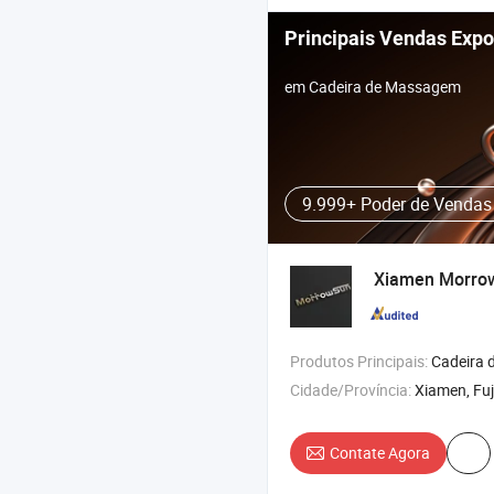
Principais Vendas Expo
em Cadeira de Massagem
9.999+ Poder de Vendas
Xiamen Morrow
Produtos Principais:
Cadeira de Massagem , Almofada de Massagem , Cush
Cidade/Província:
Xiamen, Fuj
Contate Agora