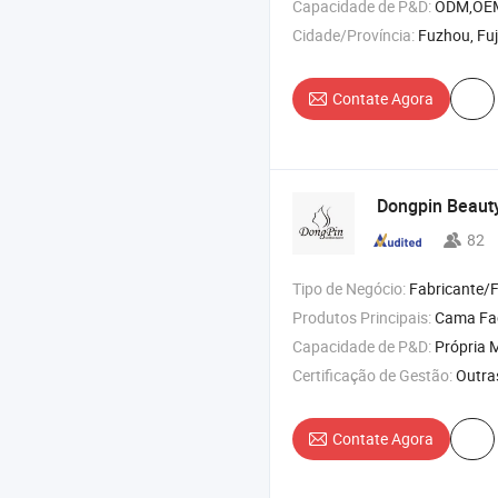
Capacidade de P&D:
ODM,OE
Cidade/Província:
Fuzhou, Fuj
Contate Agora
Dongpin Beauty
82
Tipo de Negócio:
Fabricante/Fábrica 
Produtos Principais:
Cama Facial , Mesa de
Capacidade de P&D:
Própria M
Certificação de Gestão:
Outra
Contate Agora