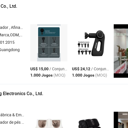
Co., Ltd.
e Baixo , Arma de Jogo em Realidade Aumentada
arca,ODM,OEM
01:2015
 Guangdong
/ Conjunto
/ Conjunto
US$ 15,00
US$ 24,12
(MOQ)
(MOQ)
1.000 Jogos
1.000 Jogos
g Electronics Co., Ltd.
& Empresa Comercial
r de joelhos , Massageador de pernas e pés