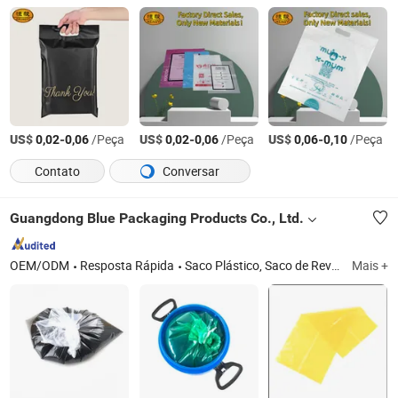
US$
-
/Peça
US$
-
/Peça
US$
-
/Peça
0,02
0,06
0,02
0,06
0,06
0,10
Contato
Conversar
Guangdong Blue Packaging Products Co., Ltd.
OEM/ODM
Resposta Rápida
Saco Plástico, Saco de Revestimento Plástico, Saco de Forro Plástico, Saco Interno Plástico, Saco Interno, Saco de Revestimento, Saco Interno de PE, Saco de Revestimento de PE
Mais +