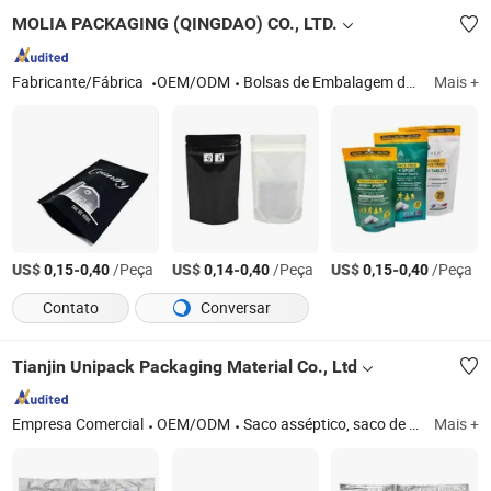
MOLIA PACKAGING (QINGDAO) CO., LTD.
Fabricante/Fábrica
OEM/ODM
Bolsas de Embalagem de Alimentos, Filme em Rolo, Filmes Laminados, Filmes Impressos
Mais +
US$
-
/Peça
US$
-
/Peça
US$
-
/Peça
0,15
0,40
0,14
0,40
0,15
0,40
Contato
Conversar
Tianjin Unipack Packaging Material Co., Ltd
Empresa Comercial
OEM/ODM
Saco asséptico, saco de embalagem, garrafa PET, saco de alimentos, saco de pipoca para micro-ondas, caixa com bolsa, pouch de pé, saco de café, saco de lanche, saco com bico
Mais +