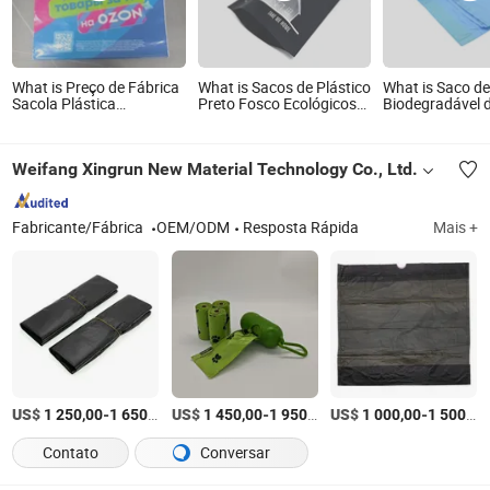
What is Preço de Fábrica
What is Sacos de Plástico
What is Saco de
Sacola Plástica
Preto Fosco Ecológicos
Biodegradável 
Personalizada com Logo
com Branding
com Cordão pa
para Boutique de Roupas
Personalizado
Camiseta Sacola Cortada
Weifang Xingrun New Material Technology Co., Ltd.
com Alça Macia
Fabricante/Fábrica
OEM/ODM
Resposta Rápida
Mais +
US$
-
/Tonelada
US$
-
/Tonelada
US$
-
1 250,00
1 650,00
1 450,00
1 950,00
1 000,00
1 500,00
Contato
Conversar