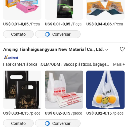
US$
-
/Peça
US$
-
/Peça
US$
-
/Peça
0,01
0,05
0,01
0,05
0,04
0,06
Contato
Conversar
Anqing Tianhaiguangyuan New Material Co., Ltd.
Fabricante/Fábrica
OEM/ODM
Sacos plásticos, bagagens e caixas de presente, necessidades diárias leves da indústria, filme retrátil, impressão de embalagens, sacos de lixo, filmes plásticos
Mais +
US$
-
/piece
US$
-
/piece
US$
-
/piece
0,03
0,15
0,02
0,15
0,02
0,15
Contato
Conversar