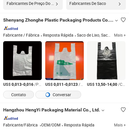
Fabricantes De Preço Do Saco De Fardo
Fabricantes De Saco
Shenyang Zhonghe Plastic Packaging Products Co., Ltd.
Fabricante / Fábrica
Resposta Rápida
Saco de Lixo, Saco para Embalagem de Alimentos, Saco Plástico para Embalagem, Saco Plástico Biodegradável, Saco Não Tecido, Saco OPP, Saco de Coletar, Saco PE, Saco Plano para Alimentos Congelados, Pouch em Pé
Mais +
US$
-
/Peça
US$
-
/Peça
US$
-
/Caixa
0,013
0,016
0,011
0,0123
13,50
14,00
Contato
Conversar
Hangzhou HengYi Packaging Material Co., Ltd.
Fabricante/Fábrica
OEM/ODM
Resposta Rápida
Mais +