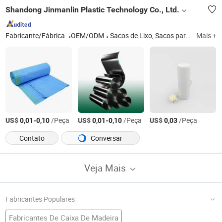
Shandong Jinmanlin Plastic Technology Co., Ltd.
Fabricante/Fábrica
OEM/ODM
Sacos de Lixo, Sacos para Animais, Sacos de Lixo com Cordão, Forros de Lixeira, Sacos de Lixo, Forros de Lata, Sacos para Alimentos, Sacos Biodegradáveis, Luvas de PE, Sacos de Transporte
Mais +
US$
-
/Peça
US$
-
/Peça
US$
/Peça
0,01
0,10
0,01
0,10
0,03
Contato
Conversar
Veja Mais
Fabricantes Populares
Fabricantes De Caixa De Madeira