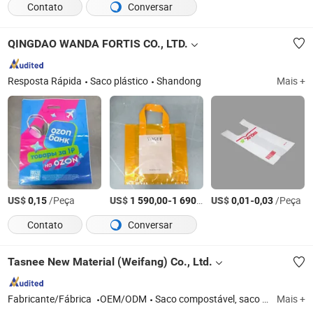
Contato
Conversar
QINGDAO WANDA FORTIS CO., LTD.
Resposta Rápida
Saco plástico
Shandong
Mais +
US$
/Peça
US$
-
/Tonelada
US$
-
/Peça
0,15
1 590,00
1 690,00
0,01
0,03
Contato
Conversar
Tasnee New Material (Weifang) Co., Ltd.
Fabricante/Fábrica
OEM/ODM
Saco compostável, saco de lixo, saco de compras, saco ziplock, saco deslizante, saco tipo camiseta, avental de luva, saco envelope, saco de gelo, saco perfurado, saco de papel, saco não tecido
Mais +