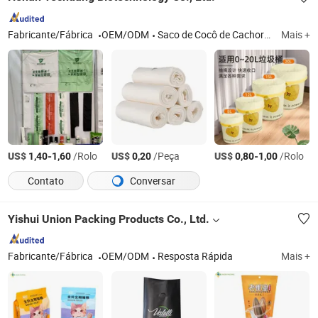
Fabricante/Fábrica
OEM/ODM
Saco de Cocô de Cachorro Biodegradável, Saco de Lixo Biodegradável, Saco de Envio Biodegradável, Saco de Roupas Biodegradável
Mais +
US$
-
/Rolo
US$
/Peça
US$
-
/Rolo
1,40
1,60
0,20
0,80
1,00
Contato
Conversar
Yishui Union Packing Products Co., Ltd.
Fabricante/Fábrica
OEM/ODM
Resposta Rápida
Mais +