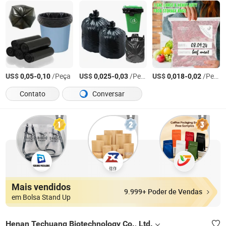
US$
-
/Peça
US$
-
/Peça
US$
-
/Peça
0,05
0,10
0,025
0,03
0,018
0,02
Contato
Conversar
Mais vendidos
9.999+ Poder de Vendas
em Bolsa Stand Up
Henan Techuang Biotechnology Co., Ltd.