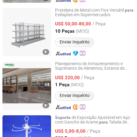
Prateleira de Metal com Fios Versátil
para
Exibições em Supermercados
Suzhou Yuanda Commercial Products Co., Ltd.
/ Peça
US$ 50,00-80,00
Jiangsu, China
Desde 2013
(MOQ)
10 Peças
Enviar Inquérito
Planejamento de Armazenamento e
Suprimento de Alimentos, Estante de
Suzhou Highbright Store Fixtures Co., Ltd.
Paletes, Fábrica Certificada ISO,
/ Peça
Suprimento Industrial, Estante de
US$ 220,00
Exibição
Jiangsu, China
Desde 2012
(MOQ)
1 Peça
Enviar Inquérito
de Exposição Ajustável em Aço
Suporte
com Gancho de Arame
Tabela de
para
Wuxi Puhui Metal Products Co., Ltd.
Varejo
/ Peça
US$ 5,00-8,00