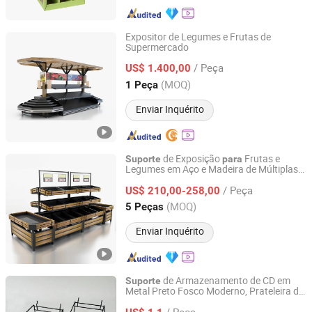
Expositor de Legumes e Frutas de
Supermercado
Suzhou Highbright Store Fixtures Co., Ltd.
/ Peça
US$ 1.400,00
Jiangsu, China
Desde 2012
(MOQ)
1 Peça
Enviar Inquérito
de Exposição
Frutas e
Suporte
para
Legumes em Aço e Madeira de Múltiplas
Suzhou Highbright Enterprise Limited
Unidades
Supermercado
para
/ Peça
US$ 210,00-258,00
Jiangsu, China
Desde 2012
(MOQ)
5 Peças
Enviar Inquérito
de Armazenamento de CD em
Suporte
Metal Preto Fosco Moderno, Prateleira de
Tongxiang Liansheng Plastic Products Co., Ltd.
Mesa, Expositor de Arame
para
/ Peça