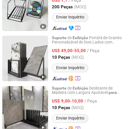
Supermercado
US$ 1,1
Zhejiang, China
Desde 2021
(MOQ)
200 Peças
Enviar Inquérito
de
Portátil de Granito
Suporte
Exibição
Personalizável de Dois Lados com
Foshan Slodi Display Co., Ltd.
Rotação
Piso de Madeira, Metal,
para
/ Peça
Mármore, Azulejo Cerâmico e Ferro
US$ 49,00-55,00
para
Grandes Azulejos
Guangdong, China
Desde 2026
(MOQ)
10 Peças
Enviar Inquérito
de
Deslizante de
Suporte
Exibição
Madeira com Largura Ajustável
para
Foshan Slodi Display Co., Ltd.
Azulejos Cerâmicos e Piso de Madeira
/ Peça
Personalizável
US$ 9,00-10,00
Guangdong, China
Desde 2026
(MOQ)
10 Peças
Enviar Inquérito