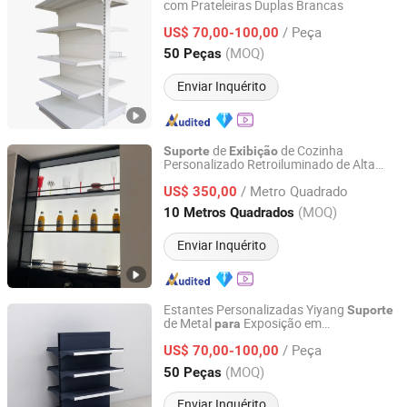
com Prateleiras Duplas Brancas
Changshu Yiyang Commercial Equipment Co., Ltd.
/ Peça
US$ 70,00-100,00
Jiangsu, China
Desde 2009
(MOQ)
50 Peças
Enviar Inquérito
de
de Cozinha
Suporte
Exibição
Personalizado Retroiluminado de Alta
Foshan Jiapu Cabinet Co., Ltd.
Qualidade e Suave OEM
/ Metro Quadrado
US$ 350,00
Guangdong, China
Desde 2026
(MOQ)
10 Metros Quadrados
Enviar Inquérito
Estantes Personalizadas Yiyang
Suporte
de Metal
Exposição em
para
Changshu Yiyang Commercial Equipment Co., Ltd.
Supermercado
/ Peça
US$ 70,00-100,00
Jiangsu, China
Desde 2009
(MOQ)
50 Peças
Enviar Inquérito