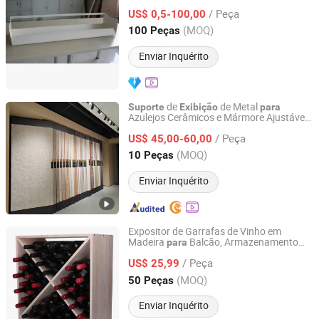
prateleira de chão
/ Peça
US$ 0,5-100,00
Zhejiang, China
Desde 2025
(MOQ)
100 Peças
Enviar Inquérito
de
de Metal
Suporte
Exibição
para
Azulejos Cerâmicos e Mármore Ajustável,
Foshan Slodi Display Co., Ltd.
Prateleira Deslizante
Piso de
para
/ Peça
Madeira, Expositor de Granito e Quartzo
US$ 45,00-60,00
Guangdong, China
Desde 2026
(MOQ)
10 Peças
Enviar Inquérito
Expositor de Garrafas de Vinho em
Madeira
Balcão, Armazenamento
para
Huizhou Minxu Home Products Co., LTD
Empilhável em Promoção
/ Peça
US$ 25,99
Guangdong, China
Desde 2026
(MOQ)
50 Peças
Enviar Inquérito