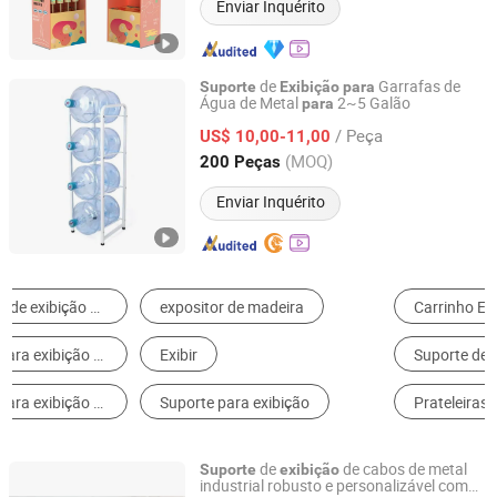
Enviar Inquérito
de
Garrafas de
Suporte
Exibição
para
Água de Metal
2~5 Galão
para
Ningbo Homaster Electrical Appliances Co., Ltd.
/ Peça
US$ 10,00-11,00
Zhejiang, China
Desde 2014
(MOQ)
200 Peças
Enviar Inquérito
Carrinho Expositor
Gôndola para Supermercado
Suporte de Bandeira
Cabide
Mostruário
Prateleiras de Cozinha
de
de cabos de metal
Suporte
exibição
industrial robusto e personalizável com
Taizhou JCH Technology Co.,LTD.