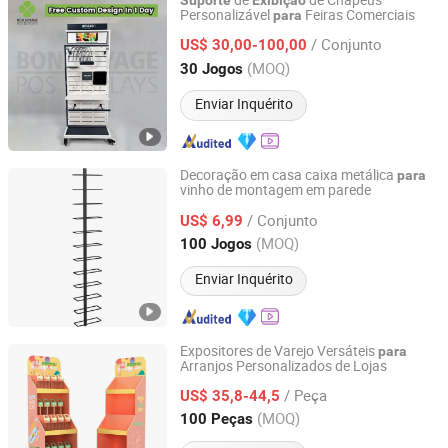
de
de Chapéus
Suporte
Exibição
Personalizável
Feiras Comerciais
para
Shenzhen Bon Voyage Display Products Co., Ltd.
/ Conjunto
US$ 30,00-100,00
Guangdong, China
Desde 2020
(MOQ)
30 Jogos
Enviar Inquérito
Decoração em casa caixa metálica
para
vinho de montagem em parede
Huizhou Minxu Home Products Co., LTD
/ Conjunto
US$ 6,99
Guangdong, China
Desde 2026
(MOQ)
100 Jogos
Enviar Inquérito
Expositores de Varejo Versáteis
para
Arranjos Personalizados de Lojas
Shanghai Xutai Industrial Co., Ltd.
/ Peça
US$ 35,8-44,5
Shanghai, China
Desde 2025
(MOQ)
100 Peças