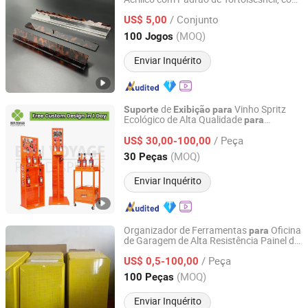
Ningbo Paiaopai Display Co., Ltd
s Magnéticos
Majiang e
Suporte
para
/ Conjunto
Empurradores,
s
Azulejos de
US$ 5,00
Suporte
para
Mahjong,
Suporte
para
Exibição
Zhejiang, China
Desde 2024
(MOQ)
100 Jogos
Enviar Inquérito
de
Vinho Spritz
Suporte
Exibição
para
Ecológico de Alta Qualidade
para
Shenzhen Bon Voyage Display Products Co., Ltd.
Shopping Mall
/ Peça
US$ 30,00-100,00
Guangdong, China
Desde 2020
(MOQ)
30 Peças
Enviar Inquérito
Organizador de Ferramentas
Oficina
para
de Garagem de Alta Resistência Painel de
Taizhou JCH Technology Co.,LTD.
Metal com Painel de Ganchos
/ Peça
US$ 0,5-100,00
Zhejiang, China
Desde 2025
(MOQ)
100 Peças
Enviar Inquérito