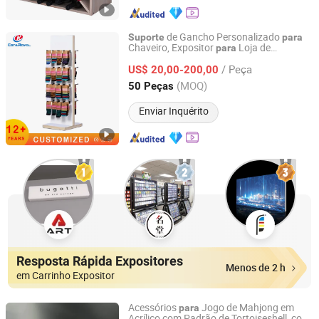
de Gancho Personalizado
Suporte
para
Chaveiro, Expositor
Loja de
para
Shenzhen Centroyal Metal & Plastic Co., Ltd.
Telefones, Acessórios Móveis, Meias,
/ Peça
Expositor de Cartões Postais,
US$ 20,00-200,00
Suporte
Acessórios de Celular
para
Guangdong, China
Desde 2022
(MOQ)
50 Peças
Enviar Inquérito
Resposta Rápida Expositores
Menos de 2 h
em Carrinho Expositor
Acessórios
Jogo de Mahjong em
para
Acrílico com Padrão de Tortoiseshell, com