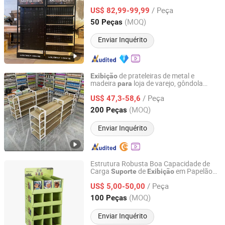
de Painel de Metal
Exibição
/ Peça
US$ 82,99-99,99
Guangdong, China
Desde 2024
(MOQ)
50 Peças
Enviar Inquérito
de prateleiras de metal e
Exibição
madeira
loja de varejo, gôndola
para
Xiamen Vision Store Fixture
resistente
supermercado
para
/ Peça
US$ 47,3-58,6
Fujian, China
Desde 2023
(MOQ)
200 Peças
Enviar Inquérito
Estrutura Robusta Boa Capacidade de
Carga
de
em Papelão
Suporte
Exibição
Ningbo Yuteng Packing Products Co., Ltd.
Ondulado
de Produtos
para
Exibição
/ Peça
Cosméticos
US$ 5,00-50,00
Zhejiang, China
Desde 2026
(MOQ)
100 Peças
Enviar Inquérito