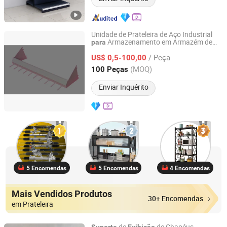
Unidade de Prateleira de Aço Industrial
Armazenamento em Armazém de
para
Taizhou JCH Technology Co.,LTD.
Alta Capacidade
/ Peça
US$ 0,5-100,00
Zhejiang, China
Desde 2025
(MOQ)
100 Peças
Enviar Inquérito
5 Encomendas
5 Encomendas
4 Encomendas
Mais Vendidos Produtos
30+ Encomendas
em Prateleira