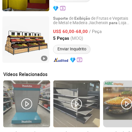
de
de Frutas e Vegetais
Suporte
Exibição
de Metal e Madeira Jiachenxin
Loja
para
QingDao JiaChenXin Metal Products Co., Ltd.
de Frescos
/ Peça
US$ 60,00-68,00
Shandong, China
Desde 2025
(MOQ)
5 Peças
Enviar Inquérito
Vídeos Relacionados