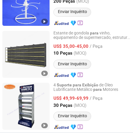
Jiangsu, China
Desde 2014
(MOQ)
200 Peças
Enviar Inquérito
Estante de gondola
vinho,
para
equipamento de supermercado, estrutura
QingDao JiaChenXin Metal Products Co., Ltd.
de aço, rack de
personalizado
exibição
/ Peça
loja de alimentos
US$ 35,00-45,00
para
Shandong, China
Desde 2025
(MOQ)
10 Peças
Enviar Inquérito
4
de Óleo
Suporte
para
Exibição
Lubrificante Metálico
Motores
para
Foshan Giantmay Metal Production Co., Ltd.
/ Peça
US$ 49,99-69,99
Guangdong, China
Desde 2017
(MOQ)
30 Peças
Enviar Inquérito