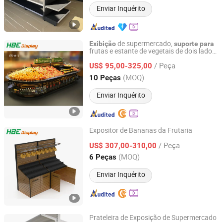
Enviar Inquérito
de supermercado,
Exibição
suporte
para
frutas e estante de vegetais de dois lados
Suzhou Highbright Store Fixtures Co., Ltd.
à venda
/ Peça
US$ 95,00-325,00
Jiangsu, China
Desde 2012
(MOQ)
10 Peças
Enviar Inquérito
Expositor de Bananas da Frutaria
Suzhou Highbright Store Fixtures Co., Ltd.
/ Peça
US$ 307,00-310,00
(MOQ)
6 Peças
Jiangsu, China
Desde 2012
Enviar Inquérito
Prateleira de Exposição de Supermercado