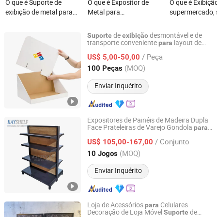
O que é Suporte de
O que é Expositor de
O que é Exibiçã
exibição de metal para
Metal para
supermercado, 
prateleiras de
Supermercado Europeu,
para frutas e e
ferramentas e acessórios
Prateleira de Exibição de
vegetais de doi
de
desmontável e de
Suporte
exibição
em loja
Aço, Gondola, Estante de
venda
transporte conveniente
layout de
para
Ningbo Yuteng Packing Products Co., Ltd.
em eventos
exibição
Parede
/ Peça
US$ 5,00-50,00
Zhejiang, China
Desde 2026
(MOQ)
100 Peças
Enviar Inquérito
Expositores de Painéis de Madeira Dupla
Face Prateleiras de Varejo Gondola
para
Guangzhou Kayshelf Storage Equipment Co.,Ltd
Supermercado
/ Conjunto
US$ 105,00-167,00
Guangdong, China
Desde 2022
(MOQ)
10 Jogos
Enviar Inquérito
Loja de Acessórios
Celulares
para
Decoração de Loja Móvel
de
Suporte
Zhongshan Mingtang Display Products Co., Ltd.