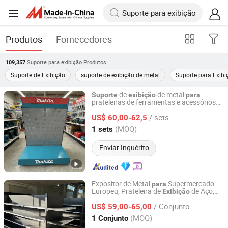
Produtos
Fornecedores
Suporte para exibição
Produtos
109,357
Suporte de Exibição
suporte de exibição de metal
Suporte para Exibi
de
de metal
Suporte
exibição
para
prateleiras de ferramentas e acessórios
Changshu Yiyang Commercial Equipment Co., Ltd.
em loja
/ sets
US$ 60,00-62,5
Jiangsu, China
Desde 2009
(MOQ)
1 sets
Enviar Inquérito
Expositor de Metal
Supermercado
para
Europeu, Prateleira de
de Aço,
Exibição
Changshu Yiyang Commercial Equipment Co., Ltd.
Gondola, Estante de Parede
/ Conjunto
US$ 59,00-65,00
Jiangsu, China
Desde 2009
(MOQ)
1 Conjunto