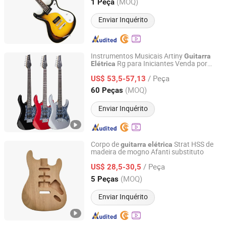
Shandong, China
Desde 2014
(MOQ)
1 Peça
Enviar Inquérito
Instrumentos Musicais Artiny
Guitarra
Rg para Iniciantes Venda por
Elétrica
GUANGZHOU ARTINY GUITAR CO., LTD
Atacado de
s
Guitarra
/ Peça
US$ 53,5-57,13
Guangdong, China
Desde 2022
(MOQ)
60 Peças
Enviar Inquérito
Corpo de
Strat HSS de
guitarra
elétrica
madeira de mogno Afanti substituto
Afanti Music Co., Ltd.
/ Peça
US$ 28,5-30,5
Shandong, China
Desde 2014
(MOQ)
5 Peças
Enviar Inquérito