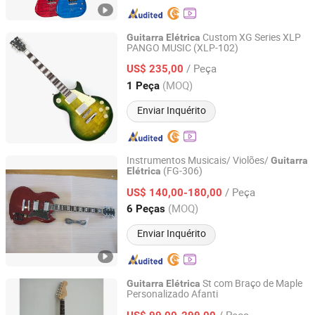
Custom XG Series XLP
Guitarra
Elétrica
PANGO MUSIC (XLP-102)
Jinan Time Machine Tech Co., Ltd.
/ Peça
US$ 235,00
Shandong, China
Desde 2014
(MOQ)
1 Peça
Enviar Inquérito
Instrumentos Musicais/ Violões/
Guitarra
(FG-306)
Elétrica
Canex Musical Instrument Co., Ltd.
/ Peça
US$ 140,00-180,00
Tianjin, China
Desde 2009
(MOQ)
6 Peças
Enviar Inquérito
St com Braço de Maple
Guitarra
Elétrica
Personalizado Afanti
Afanti Music Co., Ltd.
/ Peça