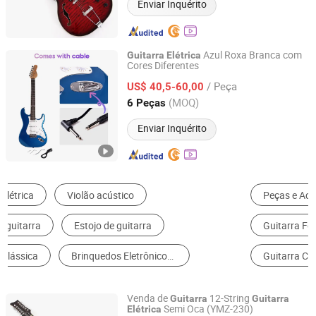
Enviar Inquérito
Azul Roxa Branca com
Guitarra
Elétrica
Cores Diferentes
Guangzhou Vines Musical Instruments Co., Ltd
/ Peça
US$ 40,5-60,00
Guangdong, China
Desde 2020
(MOQ)
6 Peças
Enviar Inquérito
Peças e Acessórios de Instrumentos
Guitarra Electrônica
Guitarra Folk e Acústica
Baixo
Guitarra Clássica
Brinquedos Musicais
Venda de
12-String
Guitarra
Guitarra
Semi Oca (YMZ-230)
Elétrica
Jinan Time Machine Tech Co., Ltd.