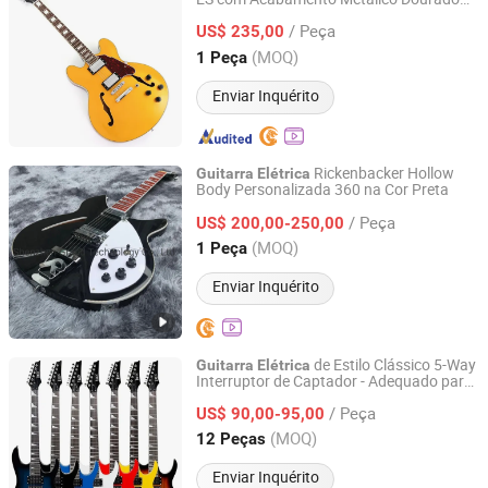
Jinan Time Machine Tech Co., Ltd.
Brilhante (YMZ-277)
/ Peça
US$ 235,00
Shandong, China
Desde 2014
(MOQ)
1 Peça
Enviar Inquérito
Rickenbacker Hollow
Guitarra
Elétrica
Body Personalizada 360 na Cor Preta
Shenzhen Grand Technology Co., Ltd.
/ Peça
US$ 200,00-250,00
Guangdong, China
Desde 2017
(MOQ)
1 Peça
Enviar Inquérito
de Estilo Clássico 5-Way
Guitarra
Elétrica
Interruptor de Captador - Adequado para
Huizhou Lecheng Development Co., Ltd
Estudantes e Adultos
/ Peça
US$ 90,00-95,00
Guangdong, China
Desde 2023
(MOQ)
12 Peças
Enviar Inquérito