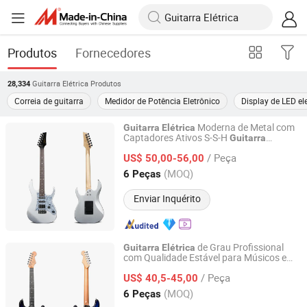
Produtos
Fornecedores
Guitarra Elétrica
Produtos
28,334
Correia de guitarra
Medidor de Potência Eletrônico
Display de LED el
Moderna de Metal com
Guitarra
Elétrica
Captadores Ativos S-S-H
Guitarra
Guangzhou Huayi Musical Instruments Co., Ltd.
de Alta Qualidade por Atacado
Elétrica
/ Peça
US$ 50,00-56,00
Guangdong, China
Desde 2024
(MOQ)
6 Peças
Enviar Inquérito
de Grau Profissional
Guitarra
Elétrica
com Qualidade Estável para Músicos e
Guangzhou Huayi Musical Instruments Co., Ltd.
Performers
/ Peça
US$ 40,5-45,00
Guangdong, China
Desde 2024
(MOQ)
6 Peças