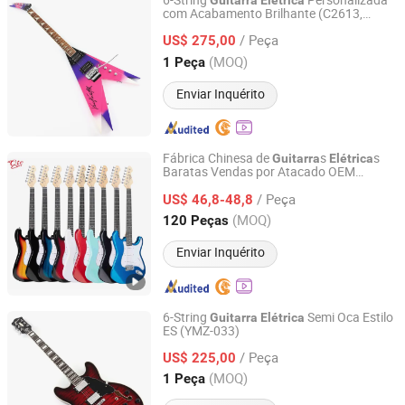
6-String
Personalizada
Guitarra
Elétrica
com Acabamento Brilhante (C2613,
Jinan Time Machine Tech Co., Ltd.
Edição Limitada)
/ Peça
US$ 275,00
Shandong, China
Desde 2014
(MOQ)
1 Peça
Enviar Inquérito
Fábrica Chinesa de
s
s
Guitarra
Elétrica
Baratas Vendas por Atacado OEM
GUANGZHOU ARTINY GUITAR CO., LTD
s
s à Venda
Guitarra
Elétrica
/ Peça
US$ 46,8-48,8
Guangdong, China
Desde 2022
(MOQ)
120 Peças
Enviar Inquérito
6-String
Semi Oca Estilo
Guitarra
Elétrica
ES (YMZ-033)
Jinan Time Machine Tech Co., Ltd.
/ Peça
US$ 225,00
Shandong, China
Desde 2014
(MOQ)
1 Peça