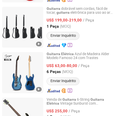
dobrável sem cordas, fácil de
Guitarra
tocar,
eletrônica para uso ao ar
guitarra
Quanzhou Chorus Technology Co., Ltd.
livre
/ Peça
US$ 199,00-219,00
Fujian, China
Desde 2025
(MOQ)
1 Peça
Enviar Inquérito
Azul de Madeira Alder
Guitarra
Elétrica
Modelo Famoso 24 com Trastes
Guangzhou Vines Musical Instruments Co., Ltd
/ Peça
US$ 63,00-80,00
Guangdong, China
Desde 2020
(MOQ)
6 Peças
Enviar Inquérito
Venda de
6-String
Guitarra
Guitarra
Vintage Sunburst com
Elétrica
Jinan Time Machine Tech Co., Ltd.
Acabamento Brilhante (HY-2535)
/ Peça
US$ 255,00