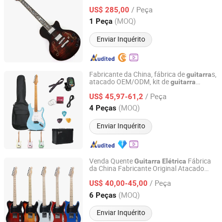
/ Peça
US$ 285,00
Shandong, China
Desde 2014
(MOQ)
1 Peça
Enviar Inquérito
Fabricante da China, fábrica de
s,
guitarra
atacado OEM/ODM, kit de
guitarra
Guangzhou Huayi Musical Instruments Co., Ltd.
barato
elétrica
/ Peça
US$ 45,97-61,2
Guangdong, China
Desde 2024
(MOQ)
4 Peças
Enviar Inquérito
Venda Quente
Fábrica
Guitarra
Elétrica
da China Fabricante Original Atacado
Guangzhou MingXuan Musical Instruments
Guitarra
Elétrica
Manufacturing Factory
/ Peça
US$ 40,00-45,00
(MOQ)
6 Peças
Guangdong, China
Desde 2023
Enviar Inquérito