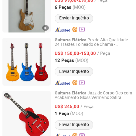
US$ 99,00-299,00
Shandong, China
Desde 2014
(MOQ)
6 Peças
Enviar Inquérito
Prs de Alta Qualidade
Guitarra
Elétrica
24 Trastes Folheado de Chama -
Huizhou Lecheng Development Co., Ltd
Profissional para Performance de Banda
/ Peça
US$ 150,00-153,00
Guangdong, China
Desde 2023
(MOQ)
12 Peças
Enviar Inquérito
Jazz de Corpo Oco com
Guitarra
Elétrica
Acabamento Gloss Vermelho Safira
Jinan Time Machine Tech Co., Ltd.
(YMZ-079)
/ Peça
US$ 245,00
Shandong, China
Desde 2014
(MOQ)
1 Peça
Enviar Inquérito