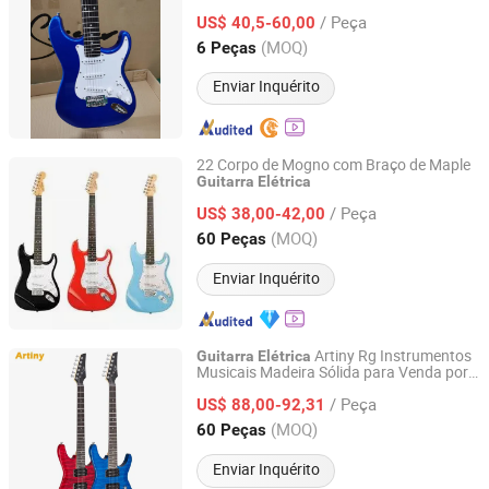
/ Peça
US$ 40,5-60,00
Guangdong, China
Desde 2020
(MOQ)
6 Peças
Enviar Inquérito
22 Corpo de Mogno com Braço de Maple
Guitarra
Elétrica
Fino Musical Instruments Company Limited
/ Peça
US$ 38,00-42,00
Jiangsu, China
Desde 2022
(MOQ)
60 Peças
Enviar Inquérito
Artiny Rg Instrumentos
Guitarra
Elétrica
Musicais Madeira Sólida para Venda por
GUANGZHOU ARTINY GUITAR CO., LTD
Atacado
/ Peça
US$ 88,00-92,31
Guangdong, China
Desde 2022
(MOQ)
60 Peças
Enviar Inquérito