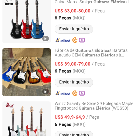
China Marca Smiger
de
Guitarra
Elétrica
Guangzhou Vines Musical Instruments Co., Ltd
Madeira de Bétula
/ Peça
US$ 63,00-80,00
Guangdong, China
Desde 2020
(MOQ)
6 Peças
Enviar Inquérito
Fábrica de
s
s Baratas
Guitarra
Elétrica
Atacado OEM
s
s à
Guitarra
Elétrica
Guangzhou Vines Musical Instruments Co., Ltd
Venda
/ Peça
US$ 39,00-79,00
Guangdong, China
Desde 2020
(MOQ)
6 Peças
Enviar Inquérito
Winzz Gravity Be Série 39 Polegada Maple
Fingerboard
(WGS50)
Guitarra
Elétrica
Aileen Music Co., Ltd.
/ Peça
US$ 49,9-64,9
Jiangsu, China
Desde 2008
(MOQ)
6 Peças
Enviar Inquérito