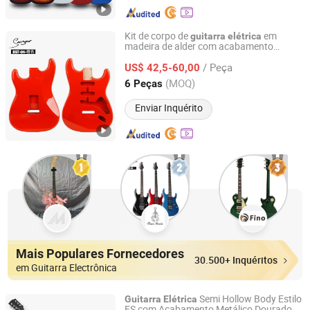
Kit de corpo de
em
guitarra
elétrica
madeira de alder com acabamento
Guangzhou Vines Musical Instruments Co., Ltd
brilhante em nitrocelulose para
guitarra
/ Peça
St
US$ 42,5-60,00
Guangdong, China
Desde 2020
(MOQ)
6 Peças
Enviar Inquérito
Mais Populares Fornecedores
30.500+ Inquéritos
em Guitarra Electrônica
Semi Hollow Body Estilo
Guitarra
Elétrica
ES com Acabamento Metálico Dourado