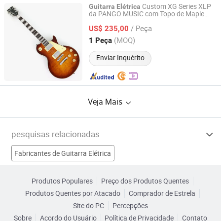
Custom XG Series XLP
Guitarra
Elétrica
da PANGO MUSIC com Topo de Maple
Jinan Time Machine Tech Co., Ltd.
Flamejado (XLP-118)
/ Peça
US$ 235,00
Shandong, China
Desde 2014
(MOQ)
1 Peça
Enviar Inquérito
Veja Mais
pesquisas relacionadas
Fabricantes de Guitarra Elétrica
Fabricantes de Violão acústico
Produtos Populares
Preço dos Produtos Quentes
Produtos Quentes por Atacado
Comprador de Estrela
Fabricantes de partes de guitarra
Site do PC
Percepções
Sobre
Acordo do Usuário
Política de Privacidade
Contato
Fabricantes de Estojo de guitarra
Guitarra Clássica Fábricas