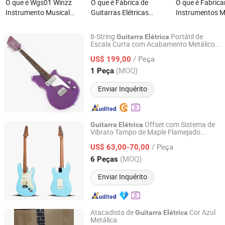
O que é Wgs01 Winzz
O que é Fábrica de
O que é Fabrica
Instrumento Musical
Guitarras Elétricas
Instrumentos M
Novo Corpo de Material
Sevillana Atacado
da China Marca
Composto 39'' Estilo Strat
Guitarra Elétrica de Alta
Guitarra Elétric
8-String
Portátil de
Guitarra
Elétrica
St 6 Guitarra Elétrica de
Qualidade Serviço OEM
Madeira de Bét
Escala Curta com Acabamento Metálico
Jinan Time Machine Tech Co., Ltd.
Roxo Brilhante (HY-2525)
Cordas
Aceitável
/ Peça
US$ 199,00
Shandong, China
Desde 2014
(MOQ)
1 Peça
Enviar Inquérito
Offset com Sistema de
Guitarra
Elétrica
Vibrato Tampo de Maple Flamejado
Guangzhou Huayi Musical Instruments Co., Ltd.
com Divisão de Bobina
Guitarra
Elétrica
/ Peça
US$ 63,00-70,00
Guangdong, China
Desde 2024
(MOQ)
6 Peças
Enviar Inquérito
Atacadista de
Cor Azul
Guitarra
Elétrica
Metálica
Guangzhou Vines Musical Instruments Co., Ltd