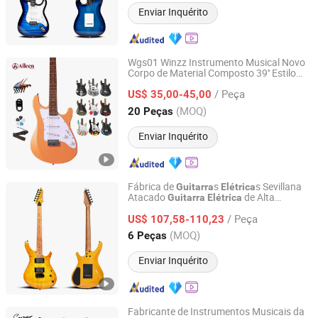
Enviar Inquérito
Wgs01 Winzz Instrumento Musical Novo
Corpo de Material Composto 39'' Estilo
Aileen Music Co., Ltd.
Strat St 6
de Cordas
Guitarra
Elétrica
/ Peça
US$ 35,00-45,00
Jiangsu, China
Desde 2008
(MOQ)
20 Peças
Enviar Inquérito
Fábrica de
s
s Sevillana
Guitarra
Elétrica
Atacado
de Alta
Guitarra
Elétrica
Guangzhou Huayi Musical Instruments Co., Ltd.
Qualidade Serviço OEM Aceitável
/ Peça
US$ 107,58-110,23
Guangdong, China
Desde 2024
(MOQ)
6 Peças
Enviar Inquérito
Fabricante de Instrumentos Musicais da