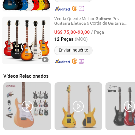
Venda Quente Melhor
Prs
Guitarra
6 Corda de
Guitarra
Elétrica
Guitarra
Guangzhou MingXuan Musical Instruments
com Captador
Guitarra
Elétrica
Manufacturing Factory
/ Peça
US$ 75,00-90,00
(MOQ)
12 Peças
Guangdong, China
Desde 2023
Enviar Inquérito
Vídeos Relacionados