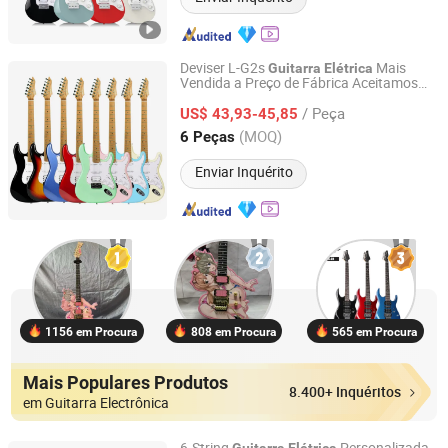
Deviser L-G2s
Mais
Guitarra
Elétrica
Vendida a Preço de Fábrica Aceitamos
Guangzhou Huayi Musical Instruments Co., Ltd.
Pedido OEM Strat
/ Peça
US$ 43,93-45,85
Guangdong, China
Desde 2024
(MOQ)
6 Peças
Enviar Inquérito
1156 em Procura
808 em Procura
565 em Procura
Mais Populares Produtos
8.400+ Inquéritos
em Guitarra Electrônica