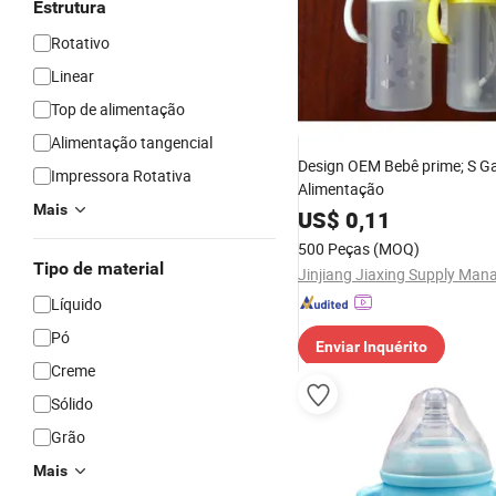
Estrutura
Rotativo
Linear
Top de alimentação
Alimentação tangencial
Design OEM Bebê prime; S Ga
Impressora Rotativa
Alimentação
Mais
US$
0,11
500 Peças
(MOQ)
Tipo de material
Líquido
Pó
Enviar Inquérito
Creme
Sólido
Grão
Mais