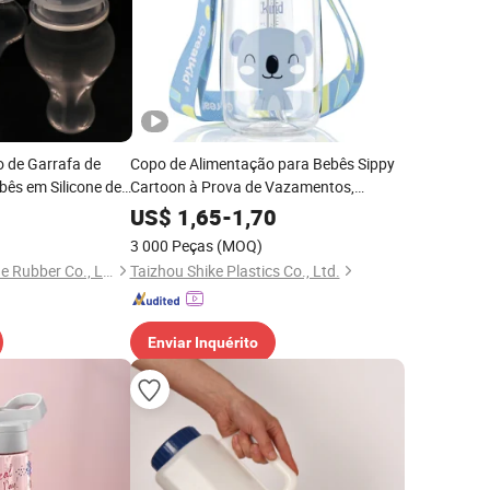
o de Garrafa de
Copo de Alimentação para Bebês Sippy
bês em Silicone de
Cartoon à Prova de Vazamentos,
Garrafa de Água Portátil para Crianças
US$
1,65
-
1,70
com Canudos para Uso ao Ar Livre
3 000 Peças
(MOQ)
Xiamen Better Silicone Rubber Co., Ltd.
Taizhou Shike Plastics Co., Ltd.
Enviar Inquérito