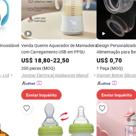
Inoxidável
Venda Quente Aquecedor de Mamadeira
Design Personalizad
com Carregamento USB em PPSU
Alimentação para Be
Grau Alimentício
US$
18,80
-
22,50
US$
0,70
200 pieces
(MOQ)
1 Peça
(MOQ)
.,Ltd
Joystar Electrical Appliances Manufacturing Co., Ltd.
Enviar Inquérito
Enviar Inquérito