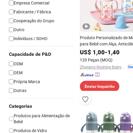
Empresa Comercial
Fabricante / Fábrica
Cooperação do Grupo
Outro
Produto Personalizado de 
Indivíduos / SOHO
para Bebê com Alça, Anticóli
Silicone, Fabricante de Mam
US$
1,00
-
1,40
Capacidade de P&D
para Bebês por Atacado
120 Peças
(MOQ)
ODM
Zhejiang Reshine Babycare Co., Ltd
OEM
Própria Marca
Enviar Inquérito
Outras
Categorias
Produtos para Alimentação de
Bebê
Produtos de Vidro