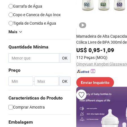
Garrafa de Água
Copo e Caneca de Aço Inox
Tigela de Comida e Água
Mais
Mamadeira de Alta Capacida
Cólica Livre de BPA 300ml d
Quantidade Mínima
Larga para Recém-Nascidos
US$
0,95
-
1,09
112 Peças
(MOQ)
OK
Preço
-
OK
Enviar Inquérito
Características do Produto
Comprar Amostra
Embalagem