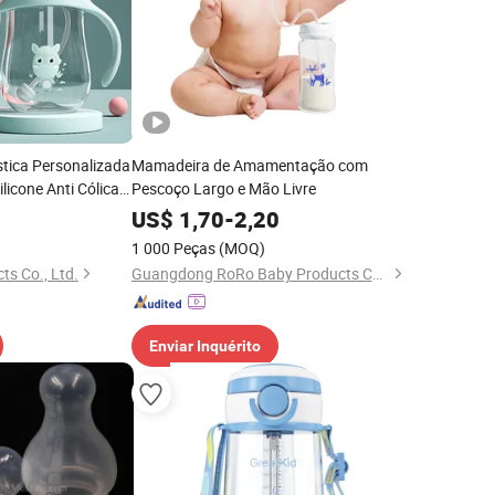
stica Personalizada
Mamadeira de Amamentação com
licone Anti Cólicas,
Pescoço Largo e Mão Livre
ntação PPSU com
US$
1,70
-
2,20
 Bebês
1 000 Peças
(MOQ)
s Co., Ltd.
Guangdong RoRo Baby Products Co., Ltd.
Enviar Inquérito