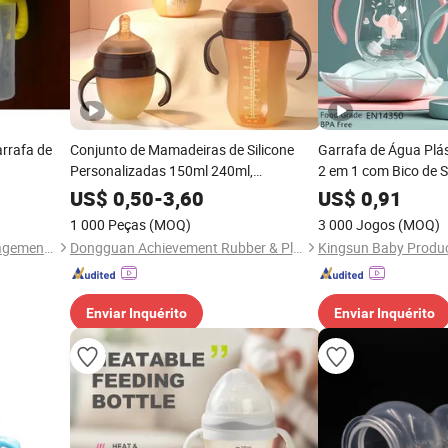
rrafa de
Conjunto de Mamadeiras de Silicone
Garrafa de Água Plá
Personalizadas 150ml 240ml,
2 em 1 com Bico de Si
Mamadeira com Nanosilver, Bico Macio
Mamadeira de Alime
US$
0,50
-
3,60
US$
0,91
e Alça, Livre de BPA Fabricante OEM
Alça, Produtos para
1 000 Peças
(MOQ)
3 000 Jogos
(MOQ)
Jinjiang Jiaxing Supply Management Co., Ltd.
Dongguan Achievement Rubber & Plastic Co., Ltd.
Kingsun Baby Product
Enviar Inquérito
Enviar Inquérito