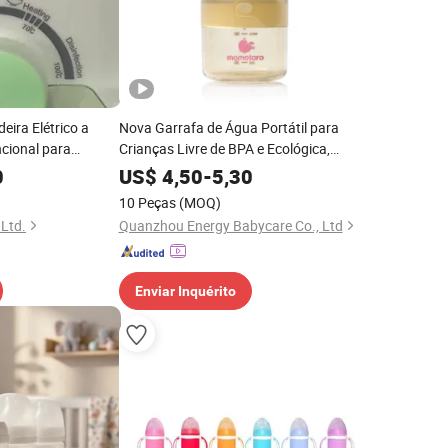
ira Elétrico a
Nova Garrafa de Água Portátil para
cional para
Crianças Livre de BPA e Ecológica,
ês
Garrafa de Viagem para Bebês, Garrafa
0
US$
4,50
-
5,30
de Silicone para Alimentação com
10 Peças
(MOQ)
Mamadeira
 Ltd.
Quanzhou Energy Babycare Co., Ltd
Enviar Inquérito