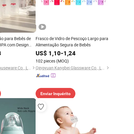
ão para Bebês de
Frasco de Vidro de Pescoço Largo para
 BPA com Design
Alimentação Segura de Bebês
ado, com Boca Larga
8
US$
1,10
-
1,24
cone para Recém-
102 pieces
(MOQ)
Ningbo Better Life Houseware Co., Ltd
Qingyuan Kangbei Glassware Co., Ltd.
Enviar Inquérito