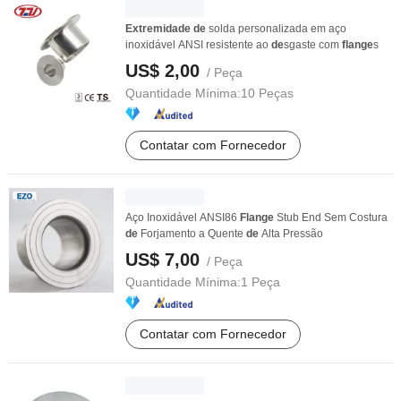
Extremidade
de
solda personalizada em aço
inoxidável ANSI resistente ao
de
sgaste com
flange
s
US$ 2,00
/ Peça
Quantidade Mínima:
10 Peças
Contatar com Fornecedor
Aço Inoxidável ANSI86
Flange
Stub End Sem Costura
de
Forjamento a Quente
de
Alta Pressão
US$ 7,00
/ Peça
Quantidade Mínima:
1 Peça
Contatar com Fornecedor