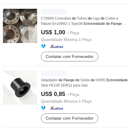
C70600 Conexões
de
Tubos
de
Liga
de
Cobre e
Níquel En10992-1 Type36
Extremidade
de
Flange
de
Junta ...
US$ 1,00
/ Peça
Quantidade Mínima:
1 Peça
Contatar com Fornecedor
Adaptador
de
Flange
de
Solda
de
HDPE
Extremidade
Stub PE100 SDR11 para Gás
US$ 0,85
/ Peça
Quantidade Mínima:
1 Peça
Contatar com Fornecedor