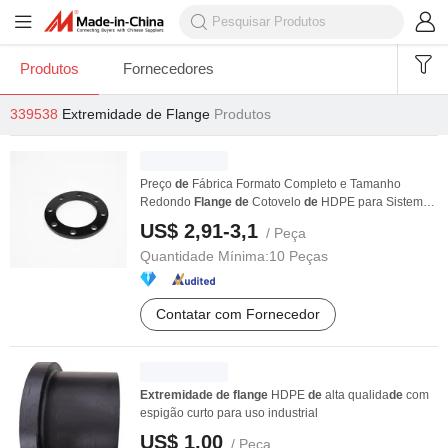
Produtos
Fornecedores
339538
Extremidade de Flange
Produtos
Preço
de
Fábrica Formato Completo e Tamanho
Redondo
Flange
de
Cotovelo
de
HDPE para Sistema
de
...
US$ 2,91-3,1
/ Peça
Quantidade Mínima:
10 Peças
Contatar com Fornecedor
Extremidade
de
flange
HDPE
de
alta qualida
de
com
espigão curto para uso industrial
US$ 1,00
/ Peça