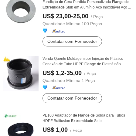
Fundição
de
Cera Perdida Personalizada
Flange
de
Extremidade
Stub em Alumínio Aço Inoxidável Aço ...
US$ 23,00-25,00
/ Peça
Quantidade Mínima:
100 Peças
Contatar com Fornecedor
Venda Quente Moldagem por Injeção
de
Plástico
Conexão
de
Tubo HDPE
Flange
de
Eletrofusão
Extremidade
...
US$ 1,2-35,00
/ Peça
Quantidade Mínima:
1 Peça
Contatar com Fornecedor
PE100 Adaptador
de
Flange
de
Solda para Tubos
HDPE Buttfusion
Extremidade
Stub
US$ 1,00
/ Peça