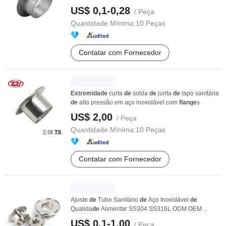
US$ 0,1-0,28
/ Peça
Quantidade Mínima:
10 Peças
Contatar com Fornecedor
Extremidade
curta
de
solda
de
junta
de
lapo sanitária
de
alta pressão em aço inoxidável com
flange
s
US$ 2,00
/ Peça
Quantidade Mínima:
10 Peças
Contatar com Fornecedor
Ajuste
de
Tubo Sanitário
de
Aço Inoxidável
de
Qualida
de
Alimentar SS304 SS316L ODM OEM ...
US$ 0,1-1,00
/ Peça