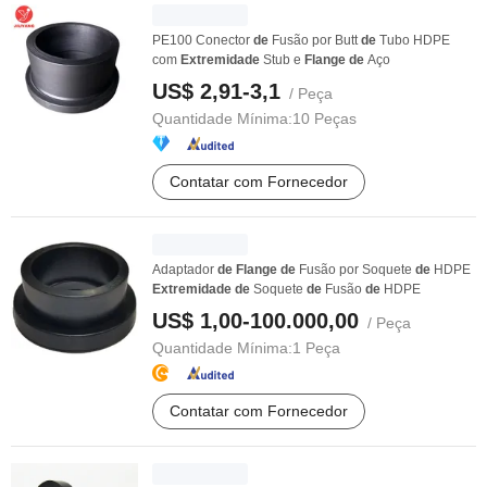
PE100 Conector
de
Fusão por Butt
de
Tubo HDPE
com
Extremidade
Stub e
Flange
de
Aço
US$ 2,91-3,1
/ Peça
Quantidade Mínima:
10 Peças
Contatar com Fornecedor
Adaptador
de
Flange
de
Fusão por Soquete
de
HDPE
Extremidade
de
Soquete
de
Fusão
de
HDPE
US$ 1,00-100.000,00
/ Peça
Quantidade Mínima:
1 Peça
Contatar com Fornecedor