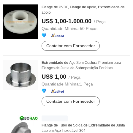
Flange
de
PVDF,
Flange
de
apoio,
Extremidade
de
apoio
US$ 1,00-1.000,00
/ Peça
Quantidade Mínima:
50 Peças
Contatar com Fornecedor
Extremidade
de
Aço Sem Costura Premium para
Flange
s
de
Junta
de
Sobreposição Perfeitas
US$ 1,00
/ Peça
Quantidade Mínima:
1 Peça
Contatar com Fornecedor
Flange
de
Tubo
de
Solda
de
Extremidade
de
Junta
Lap em Aço Inoxidável 304