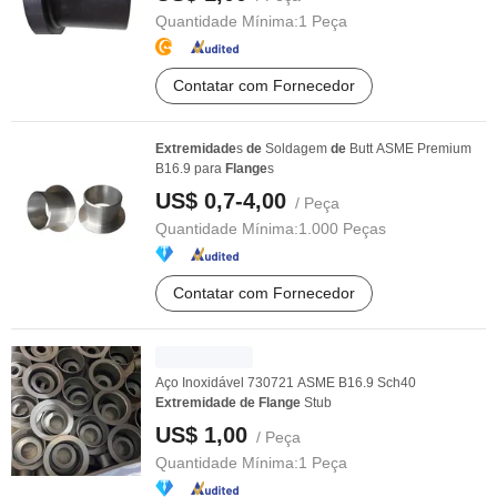
Quantidade Mínima:
1 Peça
Contatar com Fornecedor
Extremidade
s
de
Soldagem
de
Butt ASME Premium
B16.9 para
Flange
s
US$ 0,7-4,00
/ Peça
Quantidade Mínima:
1.000 Peças
Contatar com Fornecedor
Aço Inoxidável 730721 ASME B16.9 Sch40
Extremidade
de
Flange
Stub
US$ 1,00
/ Peça
Quantidade Mínima:
1 Peça