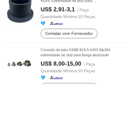
HDPE Extremidade de Bico para ...
US$ 2,91-3,1
/ Peça
Quantidade Mínima:
10 Peças
Contatar com Fornecedor
Conexão de tubo ASME B16.9 A403 Wp304
extremidade de stub para flange deslizante
US$ 8,00-15,00
/ Peça
Quantidade Mínima:
10 Peças
Contatar com Fornecedor
PE100 Adaptador de Flange de Solda para Tubos
HDPE Buttfusion Extremidade Stub
US$ 0,85
/ Peça
Quantidade Mínima:
1 Peça