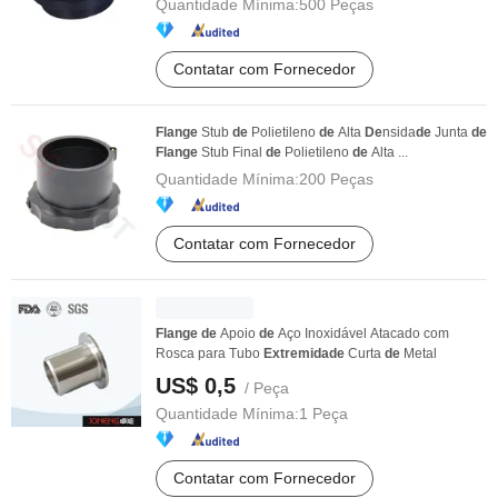
Quantidade Mínima:
500 Peças
Contatar com Fornecedor
Flange
Stub
de
Polietileno
de
Alta
De
nsida
de
Junta
de
Flange
Stub Final
de
Polietileno
de
Alta ...
Quantidade Mínima:
200 Peças
Contatar com Fornecedor
Flange
de
Apoio
de
Aço Inoxidável Atacado com
Rosca para Tubo
Extremidade
Curta
de
Metal
US$ 0,5
/ Peça
Quantidade Mínima:
1 Peça
Contatar com Fornecedor