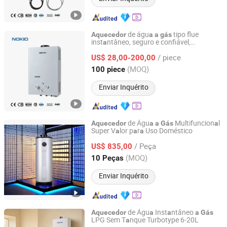
de águ
tipo flue
Aquecedor
a
a
gás
inst
ntâneo, seguro e confiável,
a
Fo Shan City Nokio Appliances Co., Ltd.
fornecimento de
quecimento estável
a
/ piece
US$ 28,00-200,00
Guangdong, China
Desde 2025
(MOQ)
100 piece
Enviar Inquérito
de Águ
Multifuncion
l
Aquecedor
a
a
Gás
a
Super V
lor p
r
Uso Doméstico
a
a
a
Guangdong Weinuan Technology Co., Ltd.
/ Peça
US$ 835,00
Guangdong, China
Desde 2025
(MOQ)
10 Peças
Enviar Inquérito
de Águ
Inst
ntâneo
Aquecedor
a
a
a
Gás
LPG Sem T
nque Turbotype 6-20L
a
Guangdong Kisense Co., Ltd.