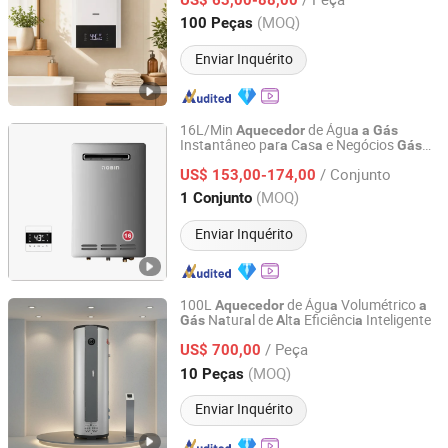
Guangdong, China
Desde 2020
(MOQ)
100 Peças
Enviar Inquérito
16L/Min
de Águ
Aquecedor
a
a
Gás
Inst
ntâneo p
r
C
s
e Negócios
a
a
a
a
a
Gás
Zhongshan Nobin Heating Technology Co., Ltd
N
tur
l ou Prop
no
a
a
a
/ Conjunto
US$ 153,00-174,00
Guangdong, China
Desde 2025
(MOQ)
1 Conjunto
Enviar Inquérito
100L
de Águ
Volumétrico
Aquecedor
a
a
N
tur
l de
lt
Eficiênci
Inteligente
Gás
a
a
A
a
a
Guangdong Weinuan Technology Co., Ltd.
/ Peça
US$ 700,00
Guangdong, China
Desde 2025
(MOQ)
10 Peças
Enviar Inquérito