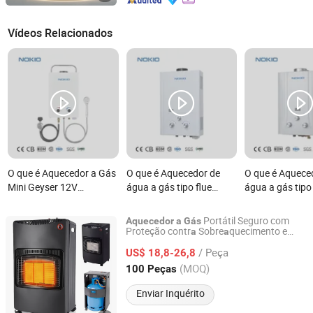
Vídeos Relacionados
O que é Aquecedor a Gás
O que é Aquecedor de
O que é Aquece
Mini Geyser 12V
água a gás tipo flue
água a gás tipo
Camping Caravana 12
instantâneo de estrutura
instantâneo co
Volts Bomba Aquecedor
estável de resposta
resistência à c
Portátil Seguro com
Aquecedor
a
Gás
Marinho Portátil
rápida
anti-vazamento 
Proteção contr
Sobre
quecimento e
a
a
Zhongshan Idea Electric Appliances Co., Ltd.
Qued
a
Chuveiro de Água Quente
/ Peça
US$ 18,8-26,8
Camping Aquecedor de
Guangdong, China
Desde 2026
(MOQ)
100 Peças
Água a Gás
Enviar Inquérito