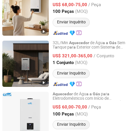
/ Peça
US$ 68,00-75,00
Guangdong, China
Desde 2020
(MOQ)
100 Peças
Enviar Inquérito
32L/Min
de Águ
Sem
Aquecedor
a
a
Gás
T
nque p
r
Exterior com Sistem
de
a
a
a
a
Zhongshan Nobin Heating Technology Co., Ltd
Controle Inteligente
de Águ
Aquecedor
a
a
/ Conjunto
de
lt
Eficiênci
US$ 321,00-365,00
Gás
A
a
a
Guangdong, China
Desde 2025
(MOQ)
1 Conjunto
Enviar Inquérito
de Águ
p
r
Aquecedor
a
a
Gás
a
a
Eletrodomésticos com Início de
ZHONGSHAN GASTEK HOME APPLIANCE COMPANY
Funcion
mento em Zero Pressão de Águ
a
a
LIMITED
/ Peça
US$ 60,00-70,00
(MOQ)
100 Peças
Guangdong, China
Desde 2022
Enviar Inquérito