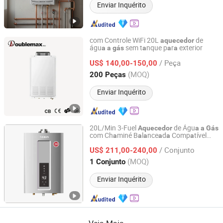
Enviar Inquérito
com Controle WiFi 20L
de
aquecedor
águ
sem t
nque p
r
exterior
a
a
gás
a
a
a
Zhongshan Doublemax Electrical Appliances Co., Ltd.
/ Peça
US$ 140,00-150,00
Guangdong, China
Desde 2021
(MOQ)
200 Peças
Enviar Inquérito
20L/Min 3-Fuel
de Águ
Aquecedor
a
a
Gás
com Ch
miné B
l
nce
d
Comp
tível
a
a
a
a
a
a
Zhongshan Nobin Heating Technology Co., Ltd
(GLP/GN/
de Rede), Inst
lável em
Gás
a
/ Conjunto
B
nheiro Interno
US$ 211,00-240,00
a
Guangdong, China
Desde 2025
(MOQ)
1 Conjunto
Enviar Inquérito