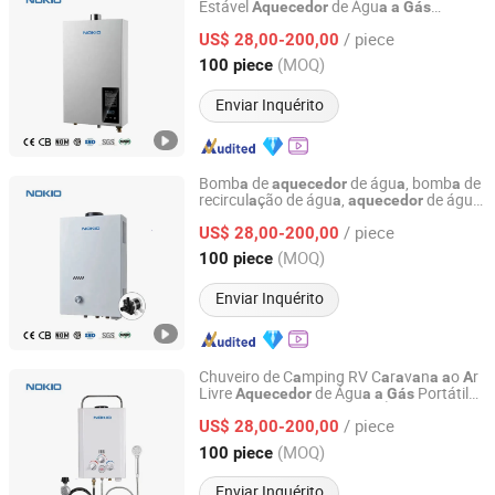
Estável
de Águ
Aquecedor
a
a
Gás
Fo Shan City Nokio Appliances Co., Ltd.
Inst
ntâneo Const
nte
a
a
/ piece
US$ 28,00-200,00
Guangdong, China
Desde 2025
(MOQ)
100 piece
Enviar Inquérito
Bomb
de
de águ
, bomb
de
a
aquecedor
a
a
recircul
ção de águ
,
de águ
a
a
aquecedor
a
Fo Shan City Nokio Appliances Co., Ltd.
inst
ntâneo
a
gás
a
/ piece
US$ 28,00-200,00
Guangdong, China
Desde 2025
(MOQ)
100 piece
Enviar Inquérito
Chuveiro de C
mping RV C
r
v
n
o
r
a
a
a
a
a
a
A
Livre
de Águ
Portátil
Aquecedor
a
a
Gás
Fo Shan City Nokio Appliances Co., Ltd.
Inst
ntâneo com Fluxo de Águ
Estável e
a
a
/ piece
Seguro e Confiável p
r
C
mping
US$ 28,00-200,00
a
a
a
Guangdong, China
Desde 2025
(MOQ)
100 piece
Enviar Inquérito