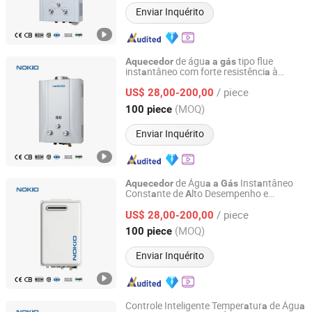
Enviar Inquérito
de águ
tipo flue
Aquecedor
a
a
gás
inst
ntâneo com forte resistênci
à
a
a
Fo Shan City Nokio Appliances Co., Ltd.
corrosão e
nti-v
z
mento elétrico
a
a
a
/ piece
US$ 28,00-200,00
Guangdong, China
Desde 2025
(MOQ)
100 piece
Enviar Inquérito
de Águ
Inst
ntâneo
Aquecedor
a
a
Gás
a
Const
nte de
lto Desempenho e
a
A
Fo Shan City Nokio Appliances Co., Ltd.
Eficiênci
Energétic
a
a
/ piece
US$ 28,00-200,00
Guangdong, China
Desde 2025
(MOQ)
100 piece
Enviar Inquérito
Controle Inteligente Temper
tur
de Águ
a
a
a