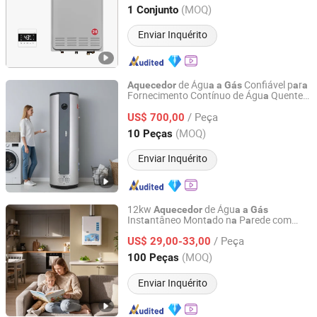
Guangdong, China
Desde 2025
(MOQ)
1 Conjunto
Enviar Inquérito
de Águ
Confiável p
r
Aquecedor
a
a
Gás
a
a
Fornecimento Contínuo de Águ
Quente
a
Guangdong Weinuan Technology Co., Ltd.
em C
s
a
a
/ Peça
US$ 700,00
Guangdong, China
Desde 2025
(MOQ)
10 Peças
Enviar Inquérito
12kw
de Águ
Aquecedor
a
a
Gás
Inst
ntâneo Mont
do n
P
rede com
a
a
a
a
Guangdong Kisense Co., Ltd.
Múltipl
s C
r
cterístic
s de Segur
nç
a
a
a
a
a
a
/ Peça
US$ 29,00-33,00
Guangdong, China
Desde 2020
(MOQ)
100 Peças
Enviar Inquérito