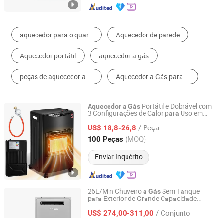
Trocador de Calor
Caldeira
Fogão a Gás
Aquecedor a Gás
Equipamento de Calefação
Aquecedor de Pátio
Portátil e Dobrável com
Aquecedor
a
Gás
3 Configur
ções de C
lor p
r
Uso em
a
a
a
a
Zhongshan Idea Electric Appliances Co., Ltd.
C
s
ou Escritório
a
a
/ Peça
US$ 18,8-26,8
Guangdong, China
Desde 2026
(MOQ)
100 Peças
Enviar Inquérito
26L/Min Chuveiro
Sem T
nque
a
Gás
a
p
r
Exterior de Gr
nde C
p
cid
de
a
a
a
a
a
a
Zhongshan Nobin Heating Technology Co., Ltd
de Águ
N
tur
l ou
Aquecedor
a
a
Gás
a
a
/ Conjunto
Prop
no
US$ 274,00-311,00
a