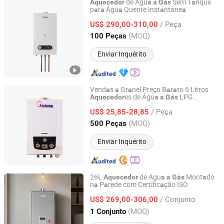
de Águ
Sem T
nque
Aquecedor
a
a
Gás
a
p
r
Águ
Quente Inst
ntâne
a
a
a
a
a
Dezhou Watson Electric Co., Ltd.
/ Peça
US$ 290,00-310,00
Shandong, China
Desde 2025
(MOQ)
100 Peças
Enviar Inquérito
Vend
s
Gr
nel Preço B
r
to 6 Litros
a
a
a
a
a
es de Águ
LPG
Aquecedor
a
a
Gás
Zhongshan Qichen Electrical Appliances Co., Ltd.
Inst
ntâneos
a
/ Peça
US$ 25,85-28,85
Guangdong, China
Desde 2020
(MOQ)
500 Peças
Enviar Inquérito
26L
de Águ
Mont
do
Aquecedor
a
a
Gás
a
n
P
rede com Certific
ção ISO
a
a
a
Zhongshan Nobin Heating Technology Co., Ltd
/ Conjunto
US$ 269,00-306,00
Guangdong, China
Desde 2025
(MOQ)
1 Conjunto