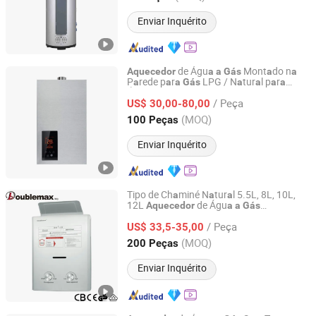
Enviar Inquérito
de Águ
Mont
do n
Aquecedor
a
a
Gás
a
a
P
rede p
r
LPG / N
tur
l p
r
a
a
a
Gás
a
a
a
a
Zhongshan Yibo Technology Co., Ltd.
Águ
Quente Inst
ntâne
a
a
a
/ Peça
US$ 30,00-80,00
Guangdong, China
Desde 2025
(MOQ)
100 Peças
Enviar Inquérito
Tipo de Ch
miné N
tur
l 5.5L, 8L, 10L,
a
a
a
12L
de Águ
Aquecedor
a
a
Gás
Zhongshan Doublemax Electrical Appliances Co., Ltd.
Inst
ntâneo LPG ou Ng
a
/ Peça
US$ 33,5-35,00
Guangdong, China
Desde 2021
(MOQ)
200 Peças
Enviar Inquérito