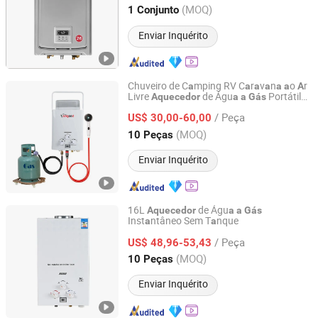
Guangdong, China
Desde 2025
(MOQ)
1 Conjunto
Enviar Inquérito
Chuveiro de C
mping RV C
r
v
n
o
r
a
a
a
a
a
a
A
Livre
de Águ
Portátil
Aquecedor
a
a
Gás
Zhongshan Vangood Appliances Mfg Co., Ltd.
Sem T
nque
Prop
no
a
a
a
/ Peça
US$ 30,00-60,00
Guangdong, China
Desde 2021
(MOQ)
10 Peças
Enviar Inquérito
16L
de Águ
Aquecedor
a
a
Gás
Inst
ntâneo Sem T
nque
a
a
Foshan Haoxing Electrical Appliance Co., Ltd.
/ Peça
US$ 48,96-53,43
Guangdong, China
Desde 2026
(MOQ)
10 Peças
Enviar Inquérito