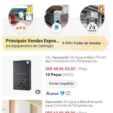
Principais Vendas Expositores
9.999+ Poder de Vendas
em Equipamento de Calefação
16L
de Águ
LPG em
Aquecedor
a
a
Gás
ço Inoxidável com Temper
tur
A
a
a
Foshan Haoxing Electrical Appliance Co., Ltd.
Const
nte
a
/ Peça
US$ 48,96-53,43
Guangdong, China
Desde 2026
(MOQ)
10 Peças
Enviar Inquérito
de Águ
v
nç
do
Aquecedor
a
a
Gás
A
a
a
p
r
Controle de Temper
tur
a
a
a
a
Guangdong Kisense Co., Ltd.
Consistente
/ Peça
US$ 63,00-88,00