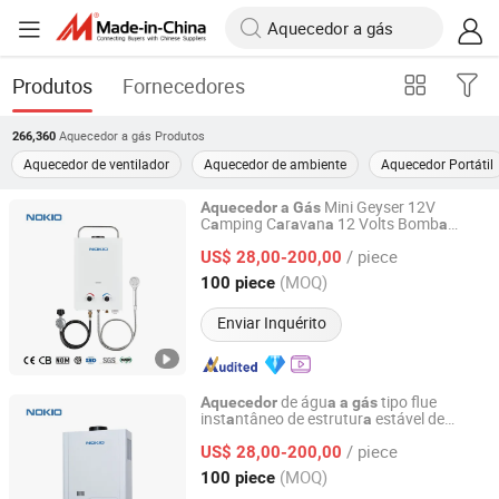
Produtos
Fornecedores
Aquecedor a gás
Produtos
266,360
Aquecedor de ventilador
Aquecedor de ambiente
Aquecedor Portátil
Mini Geyser 12V
Aquecedor
a
Gás
C
mping C
r
v
n
12 Volts Bomb
a
a
a
a
a
a
Fo Shan City Nokio Appliances Co., Ltd.
M
rinho Portátil Chuveiro de
Aquecedor
a
/ piece
Águ
Quente C
mping
de
US$ 28,00-200,00
a
a
Aquecedor
Águ
a
a
Gás
Guangdong, China
Desde 2025
(MOQ)
100 piece
Enviar Inquérito
de águ
tipo flue
Aquecedor
a
a
gás
inst
ntâneo de estrutur
estável de
a
a
Fo Shan City Nokio Appliances Co., Ltd.
respost
rápid
a
a
/ piece
US$ 28,00-200,00
Guangdong, China
Desde 2025
(MOQ)
100 piece