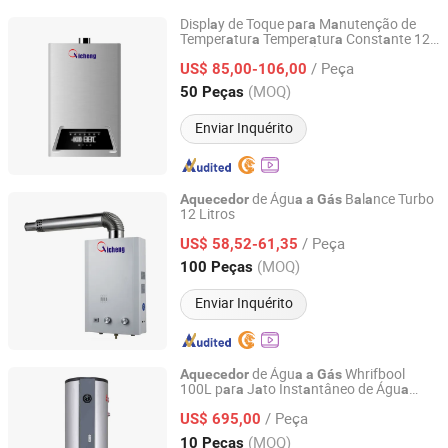
Displ
y de Toque p
r
M
nutenção de
a
a
a
a
Temper
tur
Temper
tur
Const
nte 12
a
a
a
a
a
Zhongshan Qichen Electrical Appliances Co., Ltd.
Litros
de Águ
Aquecedor
a
a
Gás
/ Peça
US$ 85,00-106,00
Guangdong, China
Desde 2020
(MOQ)
50 Peças
Enviar Inquérito
de Águ
B
l
nce Turbo
Aquecedor
a
a
Gás
a
a
12 Litros
Zhongshan Qichen Electrical Appliances Co., Ltd.
/ Peça
US$ 58,52-61,35
Guangdong, China
Desde 2020
(MOQ)
100 Peças
Enviar Inquérito
de Águ
Whrifbool
Aquecedor
a
a
Gás
100L p
r
J
to Inst
ntâneo de Águ
a
a
a
a
a
Guangdong Weinuan Technology Co., Ltd.
Quente
/ Peça
US$ 695,00
Guangdong, China
Desde 2025
(MOQ)
10 Peças