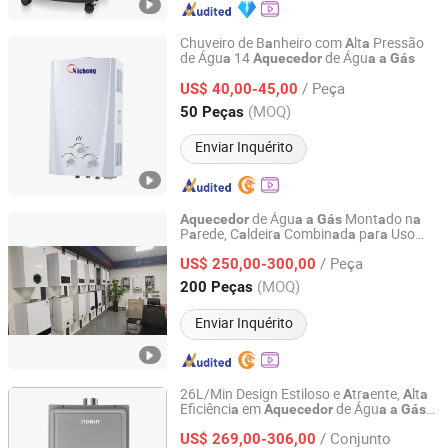
Chuveiro de B
nheiro com
lt
Pressão
a
A
a
de Águ
14
de Águ
a
Aquecedor
a
a
Gás
Zhongshan Qichen Electrical Appliances Co., Ltd.
/ Peça
US$ 40,00-45,00
Guangdong, China
Desde 2020
(MOQ)
50 Peças
Enviar Inquérito
de Águ
Mont
do n
Aquecedor
a
a
Gás
a
a
P
rede, C
ldeir
Combin
d
p
r
Uso
a
a
a
a
a
a
a
Markevina Technology (Shenzhen) Co., Ltd.
Doméstico
/ Peça
US$ 250,00-300,00
Guangdong, China
Desde 2018
(MOQ)
200 Peças
Enviar Inquérito
26L/Min Design Estiloso e
tr
ente,
lt
A
a
A
a
Eficiênci
em
de Águ
a
Aquecedor
a
a
Gás
Zhongshan Nobin Heating Technology Co., Ltd
Indutivo p
r
Interior
a
a
/ Conjunto
US$ 269,00-306,00