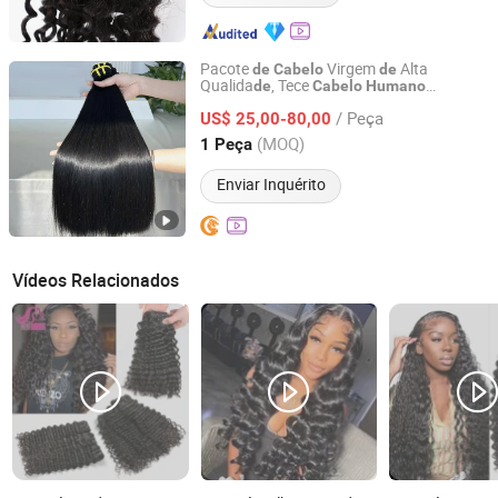
Pacote
Virgem
Alta
de
Cabelo
de
Qualida
, Tece
de
Cabelo
Humano
Guangzhou Beimeijia Trading Co., Ltd.
Brasileiro Cacheado e Ondulado,
/ Peça
Extensão
Brasileiro
US$ 25,00-80,00
de
Cabelo
Humano
Guangdong, China
Desde 2023
(MOQ)
1 Peça
Enviar Inquérito
Vídeos Relacionados