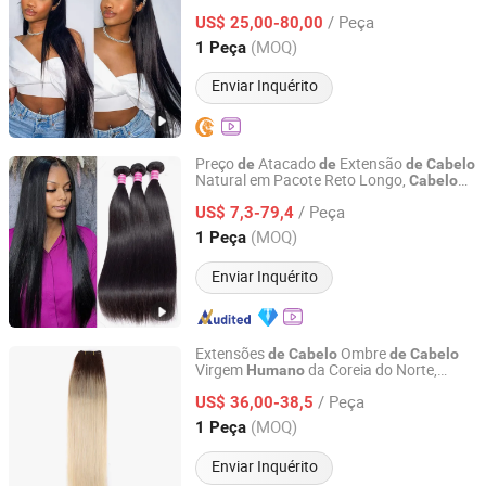
Brasileiro do Vietnã,
Humano
Cabelo
/ Peça
Virgem Natural do Vietnã para
US$ 25,00-80,00
Humano
Trança
Guangdong, China
Desde 2023
(MOQ)
1 Peça
Enviar Inquérito
Preço
Atacado
Extensão
de
de
de
Cabelo
Natural em Pacote Reto Longo,
Cabelo
Henan Rebecca Hair Products Co.,Ltd
Remy Não Processado do Camboja,
/ Peça
Extensão Humana com Cutículas
US$ 7,3-79,4
Alinhadas na Mesma Direção, Tecelagem
Henan, China
Desde 2024
(MOQ)
1 Peça
para Uso Diário
de
Cabelo
Enviar Inquérito
Extensões
Ombre
de
Cabelo
de
Cabelo
Virgem
da Coreia do Norte,
Humano
Xuchang BeautyHair Fashion Co., Ltd.
Melhor Qualida
para
do
de
Trança
de
/ Peça
US$ 36,00-38,5
Cabelo
Henan, China
Desde 2004
(MOQ)
1 Peça
Enviar Inquérito