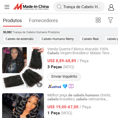
Produtos
Fornecedores
Trança de Cabelo Humano
Produtos
30,082
Cabelo de extensão
Cabelo Humano Remy
Cabelo Real
cabelo 
Venda Quente Fábrica Atacado 100%
Virgem Brasileiro/ Malaio Tece
Cabelo
Xuchang BeautyHair Fashion Co., Ltd.
Ondas Profundas
Cacheado
Cabelo
/ Peça
Malaio
Molhado Ondulado
US$ 8,89-68,89
Cabelo
Extensão Humana Pacote
Henan, China
Desde 2004
(MOQ)
3 Peças
Enviar Inquérito
Melhor peça
chinês,
de
cabelo
humano
brasileiro,
vietnamita,
cabelo
cabelo
Guangzhou Beimeijia Trading Co., Ltd.
indiano cru,
tecer, weft
cabelo
cabelo
de
/ Peça
, extensão
US$ 19,00-67,00
de
cabelo
de
cabelo
humano
natural
Guangdong, China
Desde 2023
(MOQ)
1 Peça