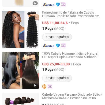
Fornecimento
Fábrica
de
de
Cabelo
Brasileiro Não Processado em
Humano
Henan Rebecca Hair Products Co.,Ltd
Ondas Profundas 100g 12A Longo
/ Peça
Fornecedores
Virgem Alinhado
US$ 11,00-64,6
de
Cabelo
com Cutícula
Remy Ondulado
Cabelo
Henan, China
Desde 2024
(MOQ)
1 Peça
para Tecelagem
Enviar Inquérito
100%
Indiano Natural
Cabelo
Humano
Cru Super Duplo
senhado Alinhado
De
Guangzhou Beimeijia Trading Co., Ltd.
com Cutícula para Tecelagem Cor Liso e
/ Peça
Sedoso com Fechamento
Renda
US$ 25,00-80,00
de
Guangdong, China
Desde 2023
(MOQ)
1 Peça
Enviar Inquérito
Virgem Peruano Ondulado Solto 4
Cabelo
Mechas
Peruano no Reino
de
Cabelo
Xuchang BeautyHair Fashion Co., Ltd.
Unido
Virgem Cacheado Solto
Cabelo
(MOQ)