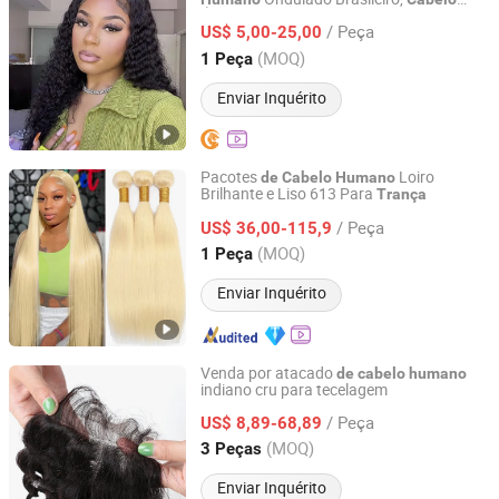
Guangzhou Beimeijia Trading Co., Ltd.
Úmido e Ondulado,
Cacheado
Cabelo
/ Peça
Ondulado,
Virgem para
US$ 5,00-25,00
Cabelo
Trança
Guangdong, China
Desde 2023
(MOQ)
1 Peça
Enviar Inquérito
Pacotes
Loiro
de
Cabelo
Humano
Brilhante e Liso 613 Para
Trança
Henan Rebecca Hair Products Co.,Ltd
/ Peça
US$ 36,00-115,9
Henan, China
Desde 2024
(MOQ)
1 Peça
Enviar Inquérito
Venda por atacado
de
cabelo
humano
indiano cru para tecelagem
Xuchang BeautyHair Fashion Co., Ltd.
/ Peça
US$ 8,89-68,89
Henan, China
Desde 2004
(MOQ)
3 Peças
Enviar Inquérito