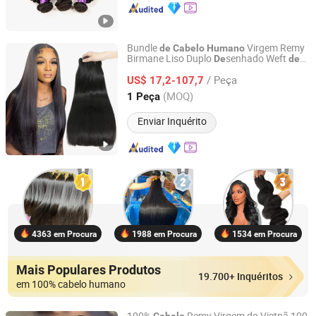
Bundle
Virgem Remy
de
Cabelo
Humano
Birmane Liso Duplo
senhado Weft
De
de
Henan Rebecca Hair Products Co.,Ltd
Um Donor Weaving
Cabelo
de
Cabelo
/ Peça
Preto Brilhante 8-24 Polegadas
US$ 17,2-107,7
Fornecedor
Extensão
de
de
Cabelo
Henan, China
Desde 2024
(MOQ)
1 Peça
Enviar Inquérito
4363 em Procura
1988 em Procura
1534 em Procura
Mais Populares Produtos
19.700+ Inquéritos
em 100% cabelo humano