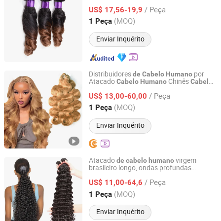
em espiral
/ Peça
US$ 17,56-19,9
Henan, China
Desde 2004
(MOQ)
1 Peça
Enviar Inquérito
Distribuidores
por
de
Cabelo
Humano
Atacado
Chinês
Cabelo
Humano
Cabelo
Guangzhou Beimeijia Trading Co., Ltd.
Brasileiro Ondas Corporais
Humano
/ Peça
para Tecelagem 27# Cor
US$ 13,00-60,00
Cabelo
Humano
Cru Vietnamita
Cabelo
Guangdong, China
Desde 2023
(MOQ)
1 Peça
Enviar Inquérito
Atacado
virgem
de
cabelo
humano
brasileiro longo, ondas profundas
Henan Rebecca Hair Products Co.,Ltd
naturais, mechas
não
de
cabelo
humano
/ Peça
processadas,
alinhado com
US$ 11,00-64,6
cabelo
cutículas, fornecedor
tecelagem
de
Henan, China
Desde 2024
(MOQ)
1 Peça
Enviar Inquérito