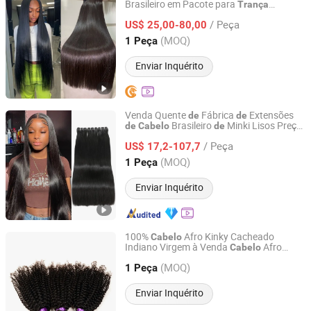
Brasileiro em Pacote para
Trança
Guangzhou Beimeijia Trading Co., Ltd.
Humana,
Trança
de
Cabelo
Humano
/ Peça
Cacheada e Ondulada, Extensão
US$ 25,00-80,00
de
Brasileiro
Cabelo
Humano
Guangdong, China
Desde 2023
(MOQ)
1 Peça
Enviar Inquérito
Venda Quente
Fábrica
Extensões
de
de
Brasileiro
Minki Lisos Preço
de
Cabelo
de
Henan Rebecca Hair Products Co.,Ltd
Atacado
Duplo
senhado
de
Cabelo
De
/ Peça
Tecelagem
Pacotes
US$ 17,2-107,7
de
Cabelo
Humano
Preto Natural Acessórios
de
Cabelo
de
Henan, China
Desde 2024
(MOQ)
1 Peça
Weave
Enviar Inquérito
100%
Afro Kinky Cacheado
Cabelo
Indiano Virgem à Venda
Afro
Cabelo
Xuchang BeautyHair Fashion Co., Ltd.
Kinky para
Grau 7A
Trança
Cabelo
(MOQ)
Afro Kinky
1 Peça
Humano
Henan, China
Desde 2004
Enviar Inquérito