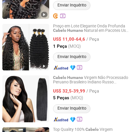
Enviar Inquérito
Preço em Lote Elegante Onda Profunda
Natural em Pacotes Uso
Cabelo
Humano
Henan Rebecca Hair Products Co.,Ltd
Diário
Longo Weaving
Cabelo
Cabelo
/ Peça
Virgem Brasileiro Remy
US$ 11,00-64,6
Humano
Extensão
6 a 30inches
de
Cabelo
Henan, China
Desde 2024
(MOQ)
1 Peça
Enviar Inquérito
Virgem Não Processado
Cabelo
Humano
Peruano Brasileiro Indiano Russo
Xuchang BeautyHair Fashion Co., Ltd.
Europeu para Extensões
de
Trança
/ Peça
US$ 32,5-39,99
Henan, China
Desde 2004
(MOQ)
5 Peças
Enviar Inquérito
Top Quality 100%
Virgem
Cabelo