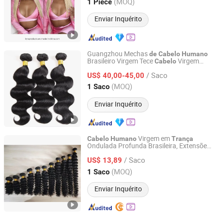
Henan, China
Desde 2017
(MOQ)
1 Piece
Enviar Inquérito
Guangzhou Mechas
de
Cabelo
Humano
Brasileiro Virgem Tece
Virgem
Cabelo
Foshan Wendy Hair Products Co., Ltd.
Brasileiro
Cabelo
Humano
/ Saco
US$ 40,00-45,00
Guangdong, China
Desde 2015
(MOQ)
1 Saco
Enviar Inquérito
Virgem em
Cabelo
Humano
Trança
Ondulada Profunda Brasileira, Extensões
Zhengzhou Lanshuo Beauty Co., Ltd.
Natural
de
Cabelo
/ Saco
US$ 13,89
Henan, China
Desde 2025
(MOQ)
1 Saco
Enviar Inquérito