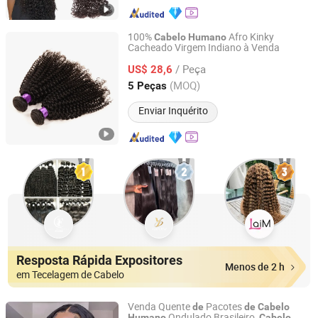
100%
Afro Kinky
Cabelo
Humano
Cacheado Virgem Indiano à Venda
Xuchang BeautyHair Fashion Co., Ltd.
/ Peça
US$ 28,6
Henan, China
Desde 2004
(MOQ)
5 Peças
Enviar Inquérito
Resposta Rápida Expositores
Menos de 2 h
em Tecelagem de Cabelo
Venda Quente
Pacotes
de
de
Cabelo
Ondulado Brasileiro,
Humano
Cabelo