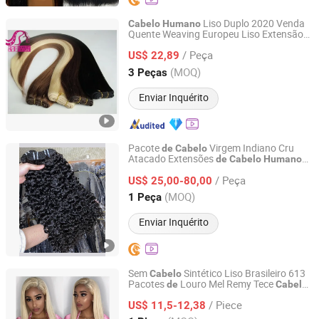
Liso Duplo 2020 Venda
Cabelo
Humano
Quente Weaving Europeu Liso Extensão
Xuchang BeautyHair Fashion Co., Ltd.
Remy 10A Grau
Mecha
de
Cabelo
de
de
/ Peça
Liso
US$ 22,89
Cabelo
Henan, China
Desde 2004
(MOQ)
3 Peças
Enviar Inquérito
Pacote
Virgem Indiano Cru
de
Cabelo
Atacado Extensões
de
Cabelo
Humano
Guangzhou Beimeijia Trading Co., Ltd.
Cacheado Birmane
/ Peça
US$ 25,00-80,00
Guangdong, China
Desde 2023
(MOQ)
1 Peça
Enviar Inquérito
Sem
Sintético Liso Brasileiro 613
Cabelo
Pacotes
Louro Mel Remy Tece
de
Cabelo
Xuchang Kyra Products Co., Ltd.
s para Perucas
Humano
Trança
de
/ Piece
US$ 11,5-12,38
Cabelo