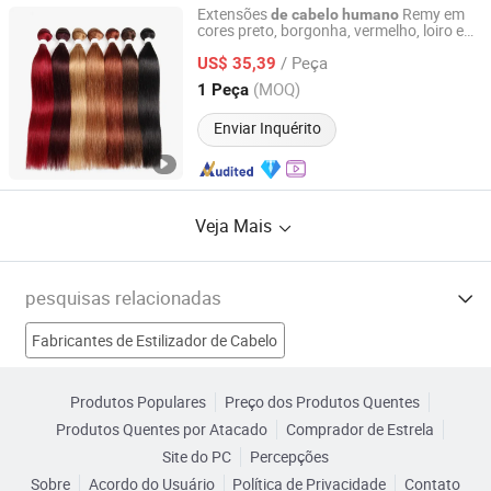
Extensões
Remy em
de
cabelo
humano
cores preto, borgonha, vermelho, loiro e
Changge Elegant Hair Products Co., Ltd.
castanho, tecelagem brasileira em
/ Peça
mechas retas
US$ 35,39
Henan, China
Desde 2010
(MOQ)
1 Peça
Enviar Inquérito
Veja Mais
pesquisas relacionadas
Fabricantes de Estilizador de Cabelo
Fabricantes de Extensão de Cabelo em Pele
Produtos Populares
Preço dos Produtos Quentes
Produtos Quentes por Atacado
Comprador de Estrela
Fabricantes de Hormônio do Crescimento Humano
Site do PC
Percepções
Sobre
Acordo do Usuário
Política de Privacidade
Contato
Fabricantes de extensões de cabelo virgem humano