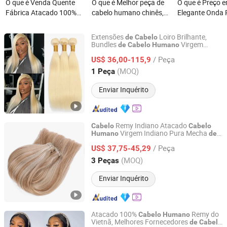
O que é Venda Quente
O que é Melhor peça de
O que é Preço 
Fábrica Atacado 100%
cabelo humano chinês,
Elegante Onda 
Cabelo Virgem Brasileiro/
cabelo brasileiro, cabelo
Cabelo Humano
Malaio Tece Ondas
vietnamita, cabelo
em Pacotes Uso
Extensões
Loiro Brilhante,
de
Cabelo
Profundas Cabelo
indiano cru, cabelo de
Cabelo Longo 
Bundles
Virgem
de
Cabelo
Humano
Henan Rebecca Hair Products Co.,Ltd
Indiano, Extensões
Weft,
Remy,
de
Cabelo
Cacheado Malaio Cabelo
tecer, weft de cabelo,
Cabelo Humano
/ Peça
Weaving
Liso e Longo
US$ 36,00-115,9
de
Cabelo
Molhado Ondulado
extensão de cabelo
Brasileiro Rem
Henan, China
Desde 2024
(MOQ)
1 Peça
Extensão Humana
humano natural
de Cabelo 6 a 3
Pacote
Enviar Inquérito
Remy Indiano Atacado
Cabelo
Cabelo
Virgem Indiano Pura Mecha
Humano
de
Xuchang BeautyHair Fashion Co., Ltd.
Trança
/ Peça
US$ 37,75-45,29
Henan, China
Desde 2004
(MOQ)
3 Peças
Enviar Inquérito
Atacado 100%
Remy do
Cabelo
Humano
Vietnã, Melhores Fornecedores
de
Cabelo
Guangzhou Beimeijia Trading Co., Ltd.