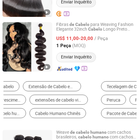
Enviar Inquérito
Fibras
para Weaving Fashion
de
Cabelo
Elegante 32inch
Longo Preto
Cabelo
Henan Rebecca Hair Products Co.,Ltd
Brilhante Ondulado Corporal Peruano
/ Peça
Virgem Pacotes Envio Rápido
US$ 11,00-20,00
Henan, China
Desde 2024
(MOQ)
1 Peça
Enviar Inquérito
Tecelagem de Cabelo
Alongamento de Cabelo
Peruca
Ferramentas de Extensão de Cabelo
Pacote de Cabelo
Aplique de Cabelo
Weave
com cachos
de
cabelo
humano
brasileiros,
com cachos
cabelo
humano
Xuchang BeautyHair Fashion Co., Ltd.