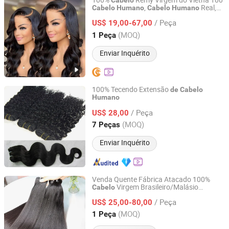
100%
Remy Virgem do Vietnã 100
Cabelo
,
Real,
Cabelo
Humano
Cabelo
Humano
Guangzhou Beimeijia Trading Co., Ltd.
Fábrica
Fornecedores
do
de
de
Cabelo
/ Peça
Vietnã, Tecelagem
Vietnamita
US$ 19,00-67,00
de
Cabelo
Cru
Guangdong, China
Desde 2023
(MOQ)
1 Peça
Enviar Inquérito
100% Tecendo Extensão
de
Cabelo
Humano
Xuchang BeautyHair Fashion Co., Ltd.
/ Peça
US$ 28,00
Henan, China
Desde 2004
(MOQ)
7 Peças
Enviar Inquérito
Venda Quente Fábrica Atacado 100%
Virgem Brasileiro/Malásio
Cabelo
Guangzhou Beimeijia Trading Co., Ltd.
Weaving
Cacheado Malásio
Cabelo
/ Peça
Úmido Ondulado Extensão
US$ 25,00-80,00
de
Cabelo
Pacote
Humano
Guangdong, China
Desde 2023
(MOQ)
1 Peça