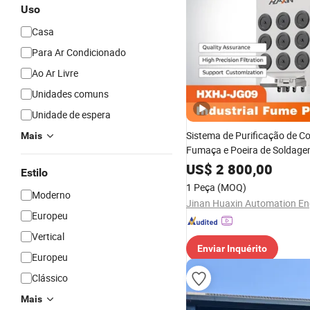
Uso
Casa
Para Ar Condicionado
Ao Ar Livre
Unidades comuns
Unidade de espera
Sistema de Purificação de Co
Mais
Fumaça e Poeira de Soldagem
Portátil
US$
2 800,00
Estilo
1 Peça
(MOQ)
Moderno
Europeu
Vertical
Enviar Inquérito
Europeu
Clássico
Mais