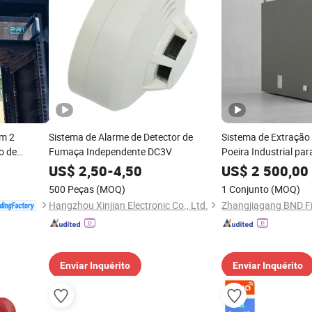
om 2
Sistema de Alarme de Detector de
Sistema de Extração
o de
Fumaça Independente DC3V
Poeira Industrial pa
dores de
US$
2,50
-
4,50
US$
2 500,00
2 Sistema
500 Peças
(MOQ)
1 Conjunto
(MOQ)
Hangzhou Xinjian Electronic Co., Ltd.
Enviar Inquérito
Enviar Inquérito