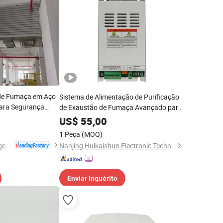
 de Fumaça em Aço
Sistema de Alimentação de Purificação
para Segurança
de Exaustão de Fumaça Avançado para
entilação
Uso Industrial
US$
55,00
1 Peça
(MOQ)
Dongtai Geajie Intelligent Equipment Co., Ltd
Nanjing Huikaishun Electronic Technology Co., Ltd.
Enviar Inquérito