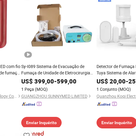
LED com fio
Sy-I089 Sistema de Evacuação de
Detector de Fumaça I
 de fumaça
Fumaça de Unidade de Eletrocirurgia
Tuya Sistema de Ala
ncêndio
Médico-Cirúrgica
Fio para Segurança
US$
399,00
-
599,00
US$
20,00
-
25
1 Peça
(MOQ)
1 Conjunto
(MOQ)
Zhejiang Ketai Safety Technology Co., Ltd
GUANGZHOU SUNNYMED LIMITED
Quanzhou Koqi Electr
Enviar Inquérito
Enviar Inquérito