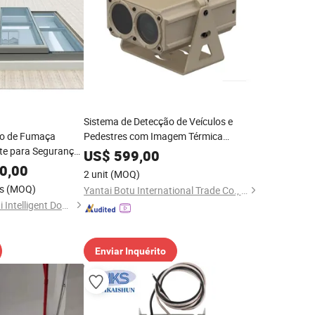
Sistema de Detecção de Veículos e
ão de Fumaça
Pedestres com Imagem Térmica
nte para Segurança
Infravermelha de Visão Dupla para Total
US$
599,00
Escuridão, Névoa Pesada, Fumaça
0,00
2 unit
(MOQ)
Densa e Tempestade de Areia
s
(MOQ)
Yantai Botu International Trade Co., Ltd.
Hunan Lianxin Chi Tai Intelligent Doors And Windows Co., Ltd.
Enviar Inquérito