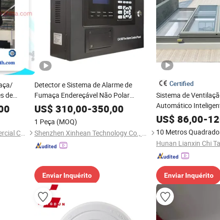
Certified
aça/
Detector e Sistema de Alarme de
s de
Fumaça Endereçável Não Polar
Sistema de Ventilaç
Inteligente 2-Wire
Automático Intelige
00
US$
310,00
-
350,00
Aprimorada
US$
86,00
-
12
1 Peça
(MOQ)
10 Metros Quadrado
Qingdao Hua Yushun Commercial Co., Ltd.
Shenzhen Xinhean Technology Co., Ltd.
Enviar Inquérito
Enviar Inquérito