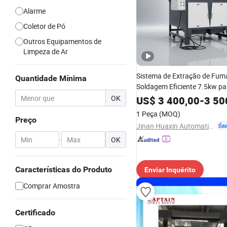
Alarme
Coletor de Pó
Outros Equipamentos de
Limpeza de Ar
Sistema de Extração de Fum
Quantidade Mínima
Soldagem Eficiente 7.5kw pa
Profissionais
OK
US$
3 400,00
-
3 50
1 Peça
(MOQ)
Preço
Jinan Huaxin Automation Engineering Co., Ltd.
-
OK
Características do Produto
Enviar Inquérito
Comprar Amostra
Certificado