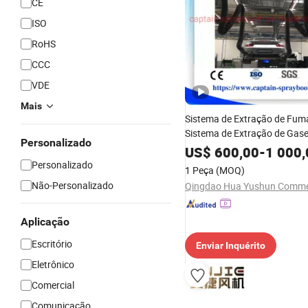
CE
ISO
RoHS
CCC
VDE
Mais
Sistema de Extração de Fum
Sistema de Extração de Gase
Personalizado
Escape para Carros
US$
600,00
-
1 000,
Personalizado
1 Peça
(MOQ)
Não-Personalizado
Aplicação
Escritório
Enviar Inquérito
Eletrônico
Comercial
Comunicação