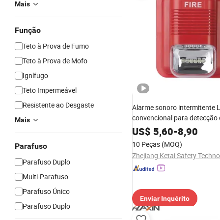
Mais
Função
Teto à Prova de Fumo
Teto à Prova de Mofo
Ignífugo
Teto Impermeável
Resistente ao Desgaste
Alarme sonoro intermitente 
convencional para detecção
Mais
para sistema de alarme de i
US$
5,60
-
8,90
10 Peças
(MOQ)
Parafuso
Parafuso Duplo
Multi-Parafuso
Parafuso Único
Enviar Inquérito
Parafuso Duplo