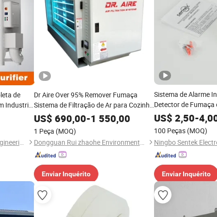
Sistema de Alarme I
leta de
Dr Aire Over 95% Remover Fumaça
Detector de Fumaça d
 Industrial
Sistema de Filtração de Ar para Cozinha
da Fábrica
Comercial
US$
2,50
-
4,0
US$
690,00
-
1 550,00
100 Peças
(MOQ)
1 Peça
(MOQ)
Jinan Huaxin Automation Engineering Co., Ltd.
Dongguan Rui zhaohe Environmental Protection Equipment Co., Ltd
Enviar Inquérito
Enviar Inquérito