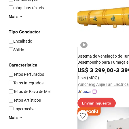
máquinas têxteis
Mais
Tipo Conductor
Encalhado
Sólido
Sistema de Ventilação de Tun
Desempenho para Fumaça e 
Característica
US$
3 299,00
-
3 39
Tetos Perfurados
1 set
(MOQ)
Tetos Integrados
Yuncheng Anjie Fan Electrical
Tetos de Favo de Mel
Tetos Artísticos
Enviar Inquérito
Impermeável
Mais