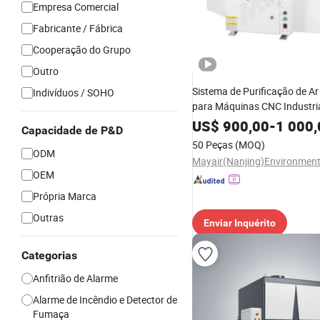
Empresa Comercial
Fabricante / Fábrica
Cooperação do Grupo
Outro
Sistema de Purificação de A
Indivíduos / SOHO
para Máquinas CNC Industri
Maycare
US$
900,00
-
1 000,
Capacidade de P&D
50 Peças
(MOQ)
ODM
OEM
Própria Marca
Outras
Enviar Inquérito
Categorias
Anfitrião de Alarme
Alarme de Incêndio e Detector de
Fumaça