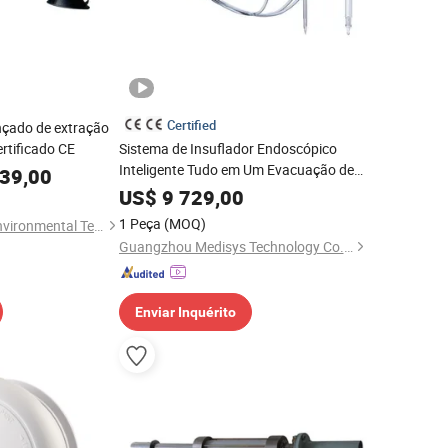
Certified
nçado de extração
rtificado CE
Sistema de Insuflador Endoscópico
Inteligente Tudo em Um Evacuação de
39,00
Fumaça Instantânea a Pressão
US$
9 729,00
Constante Filtração Cíclica
1 Peça
(MOQ)
Shandong Moland Environmental Tech Co., Ltd.
Guangzhou Medisys Technology Co., Ltd.
Enviar Inquérito