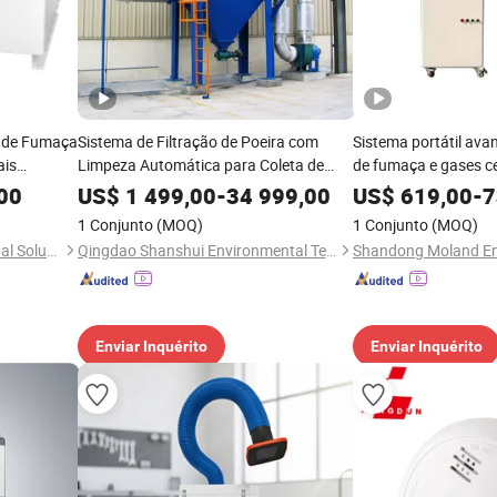
r de Fumaça
Sistema de Filtração de Poeira com
Sistema portátil ava
ais
Limpeza Automática para Coleta de
de fumaça e gases ce
Fumaça de Soldagem
00
US$
1 499,00
-
34 999,00
US$
619,00
-
7
1 Conjunto
(MOQ)
1 Conjunto
(MOQ)
Mayair(Nanjing)Environmental Solutions Co., Ltd
Qingdao Shanshui Environmental Technology Co., Ltd
Enviar Inquérito
Enviar Inquérito