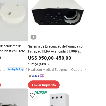
ndependente de
Sistema de Evacuação de Fumaça com
e Plástico Direto
Filtração HEPA Avançada 99.999%
Baixo Ruído 100L/Min Alta Taxa de
0
US$
350,00
-
450,00
Fluxo para Uso em Sala de Operação
1 Peça
(MOQ)
Ningbo Sentek Electronics Co., Ltd.
Healicom Medical Equipment Co., Ltd.
Enviar Inquérito