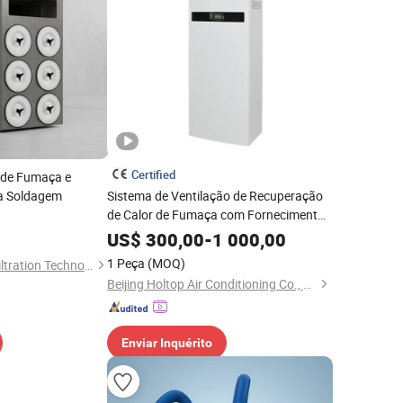
Certified
 de Fumaça e
ra Soldagem
Sistema de Ventilação de Recuperação
de Calor de Fumaça com Fornecimento
de Ar Fresco Ductless de Piso
US$
300,00
-
1 000,00
1 Peça
(MOQ)
Zhangjiagang BND Filtration Technologies Co., Ltd.
Beijing Holtop Air Conditioning Co., Ltd.
Enviar Inquérito