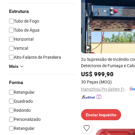
Estrutura
Tubo de Fogo
Tubo de Água
Horizontal
Vertical
Alto-Falante de Prateleira
2u Supressão de Incêndio c
Detectores de Fumaça e Cab
Mais
Detecção para Sala de Servi
US$
999,90
Data Center FM200 Fk-5-1-1
30 Peças
(MOQ)
Forma
de Gás Limpo
Hangzhou Pri-Safety Fire Technology Co., Ltd.
Retangular
Quadrado
Redondo
Enviar Inquérito
Personalizado
Retangular