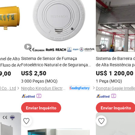
Sistema de Sensor de Fumaça
Sistema de Barreira
nel de Alto
Fotoelétrico Natural e de Segurança
de Alta Resistência 
Fluxo de Ar
para Casa
Contra Incêndios e V
US$
2,50
US$
1 200,00
9,00
3 000 Peças
(MOQ)
1 Peça
(MOQ)
Ningbo Kingdun Electronic Industry Co., Ltd.
 Co., Ltd
Enviar Inquérito
Enviar Inquérito