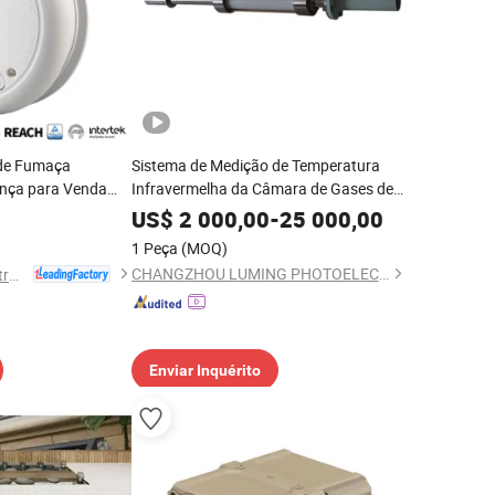
 de Fumaça
Sistema de Medição de Temperatura
ança para Venda
Infravermelha da Câmara de Gases de
Chaminé de Forno para Todos os Tipos
US$
2 000,00
-
25 000,00
de Sala de Fumaça de Forno e Forno de
1 Peça
(MOQ)
Decomposição de Chaminé
CHANGZHOU LUMING PHOTOELECTRIC TECHNOLOGY CO., LTD.
Ningbo Kingdun Electronic Industry Co., Ltd.
Enviar Inquérito