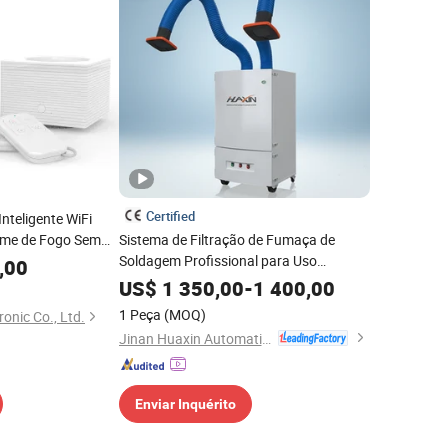
Certified
nteligente WiFi
rme de Fogo Sem
Sistema de Filtração de Fumaça de
 em Casa
Soldagem Profissional para Uso
,00
Industrial
US$
1 350,00
-
1 400,00
1 Peça
(MOQ)
onic Co., Ltd.
Jinan Huaxin Automation Engineering Co., Ltd.
Enviar Inquérito