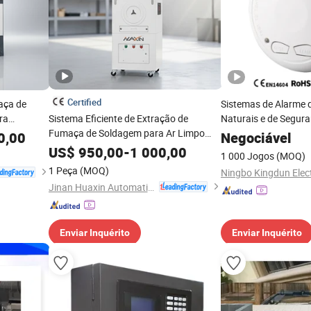
Certified
aça de
Sistemas de Alarme
ra
Sistema Eficiente de Extração de
Naturais e de Segur
Fumaça de Soldagem para Ar Limpo
por Atacado
0,00
Negociável
2.2kw
US$
950,00
-
1 000,00
1 000 Jogos
(MOQ)
1 Peça
(MOQ)
Jinan Huaxin Automation Engineering Co., Ltd.
Enviar Inquérito
Enviar Inquérito