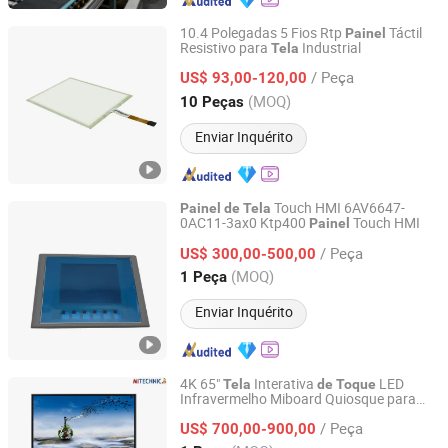
10.4 Polegadas 5 Fios Rtp
Táctil
Painel
Resistivo para
Industrial
Tela
Head Sun Co., Ltd.
/ Peça
US$ 93,00-120,00
Guangdong, China
Desde 2017
(MOQ)
10 Peças
Enviar Inquérito
Touch HMI 6AV6647-
Painel
de
Tela
0AC11-3ax0 Ktp400
Touch HMI
Painel
Sichuan Hesheng Xing Trading Co., Ltd.
/ Peça
US$ 300,00-500,00
Sichuan, China
Desde 2023
(MOQ)
1 Peça
Enviar Inquérito
4K 65"
Interativa
LED
Tela
de
Toque
Infravermelho Miboard Quiosque para
Mitechnic Co., Ltd
Conferência Reunião Quadro Branco
/ Peça
Display
LCD Tudo em Um
US$ 700,00-900,00
Painel