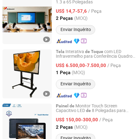
1.3 a 65 Polegadas
Hangzhou Hongxiao Technology Co., Ltd.
/ Peça
US$ 14,7-57,6
Zhejiang, China
Desde 2026
(MOQ)
2 Peças
Enviar Inquérito
Interativa
com LED
Tela
de
Toque
Infravermelho para Conferência Quadro
Mitechnic Co., Ltd
Branco Display
LCD
Painel
de
Tela
/ Peça
Miboard Quiosque Inteligente Ifp 110"
US$ 6.500,00-7.500,00
Atacado
Hongkong, Hongkong_China
Desde 2021
(MOQ)
1 Peça
Enviar Inquérito
Monitor Touch Screen
Painel
de
Capacitivo LED
8 Polegadas para
de
Guangzhou Touchwo Electronics Co., Ltd.
Indústria
/ Peça
US$ 150,00-300,00
Guangdong, China
Desde 2020
(MOQ)
2 Peças
Enviar Inquérito