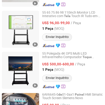
55 65 75 86 98 110inch Monitor LCD
Interativo com
Touch IR Tudo-em-
Tela
Shenzhen Yiruochu Technology Co., Ltd.
Um
/ Peça
US$ 96,00-99,00
Guangdong, China
Desde 2025
(MOQ)
1 Peça
Enviar Inquérito
55 Polegada 4K OPS Multi LED
Infravermelho Computador
Toque
Mitechnic Co., Ltd
Interativo
Plano Quadro Branco
Painel
/ Peça
Miboard V14. X4 Display LCD Dual SO
US$ 500,00-600,00
Android
Tela
Painel
Hongkong, Hongkong_China
Desde 2021
(MOQ)
1 Peça
Enviar Inquérito
6AV6645-0
01-0ax1
HMI Simatic
de
Painel
Touch Screen Slemens Novo
Dongguan Kanglesi Automation Technology Co., Ltd
/ Peça