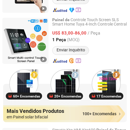
Controle Touch Screen SLS
Painel
de
Smart Home Tuya 4-Inch Controle Central
SaiLingsi (wenzhou) Electronics Co., LTD
/ Peça
US$ 83,00-86,00
Zhejiang, China
Desde 2024
(MOQ)
1 Peça
Enviar Inquérito
60+ Encomendas
20+ Encomendas
17 Encomendas
Mais Vendidos Produtos
100+ Encomendas
em Painel solar bifacial