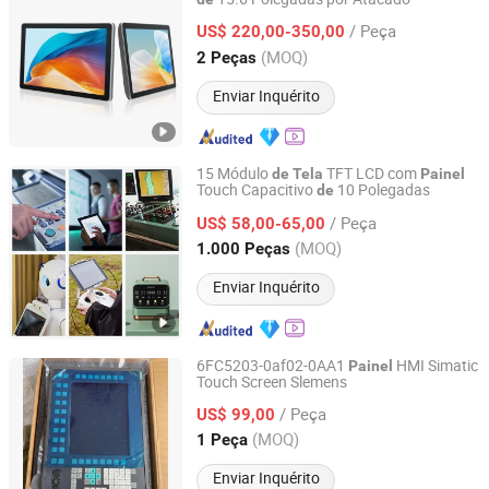
Guangzhou Touchwo Electronics Co., Ltd.
/ Peça
US$ 220,00-350,00
Guangdong, China
Desde 2020
(MOQ)
2 Peças
Enviar Inquérito
15 Módulo
TFT LCD com
de
Tela
Painel
Touch Capacitivo
10 Polegadas
de
Head Sun Co., Ltd.
/ Peça
US$ 58,00-65,00
Guangdong, China
Desde 2017
(MOQ)
1.000 Peças
Enviar Inquérito
6FC5203-0af02-0AA1
HMI Simatic
Painel
Touch Screen Slemens
Dongguan Kanglesi Automation Technology Co., Ltd
/ Peça
US$ 99,00
Guangdong, China
Desde 2026
(MOQ)
1 Peça
Enviar Inquérito