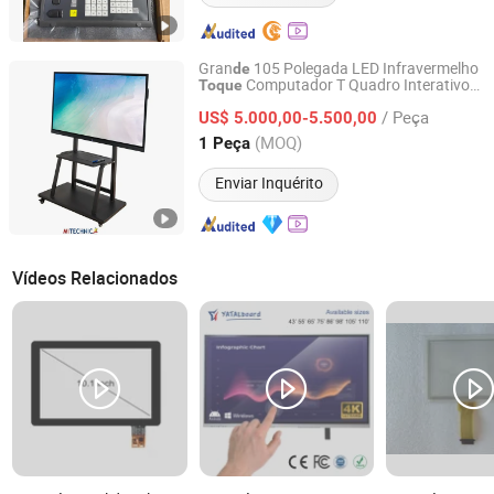
Gran
105 Polegada LED Infravermelho
de
Computador T Quadro Interativo
Toque
Mitechnic Co., Ltd
Plano Inteligente Reunião Conferência
/ Peça
Quadro Branco Exibição
US$ 5.000,00-5.500,00
Tela
Painel
Miboard Kiosk
Hongkong, Hongkong_China
Desde 2021
(MOQ)
1 Peça
Enviar Inquérito
Vídeos Relacionados