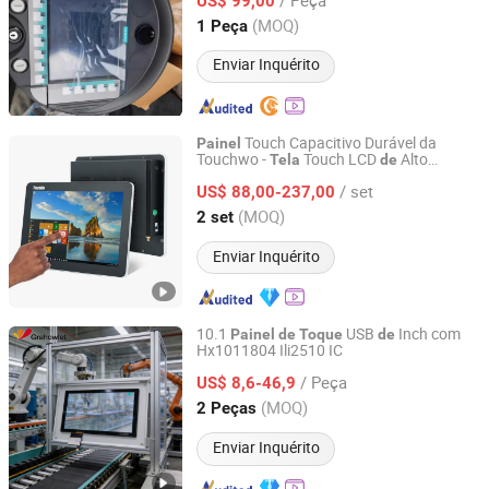
US$ 99,00
Guangdong, China
Desde 2026
(MOQ)
1 Peça
Enviar Inquérito
Touch Capacitivo Durável da
Painel
Touchwo -
Touch LCD
Alto
Tela
de
Guangzhou Touchwo Electronics Co., Ltd.
sempenho para Todos os Fins
De
/ set
US$ 88,00-237,00
Guangdong, China
Desde 2020
(MOQ)
2 set
Enviar Inquérito
10.1
USB
Inch com
Painel
de
Toque
de
Hx1011804 Ili2510 IC
Hangzhou Hongxiao Technology Co., Ltd.
/ Peça
US$ 8,6-46,9
Zhejiang, China
Desde 2026
(MOQ)
2 Peças
Enviar Inquérito