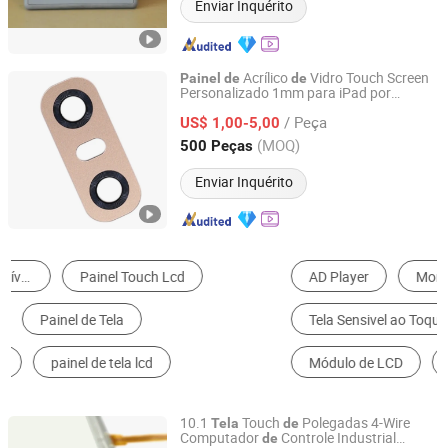
Enviar Inquérito
Acrílico
Vidro Touch Screen
Painel
de
de
Personalizado 1mm para iPad por
SHENZHEN YANMING PLATE PROCESS CO., LTD.
Fornecedor da China
/ Peça
US$ 1,00-5,00
Guangdong, China
Desde 2018
(MOQ)
500 Peças
Enviar Inquérito
AD Player
Monitor LCD
Tela Sensivel ao Toque
Quiosques Digitais & Displays Interativos
Módulo de LCD
Quadro Branco
10.1
Touch
Polegadas 4-Wire
Tela
de
Computador
Controle Industrial
de
Head Sun Co., Ltd.