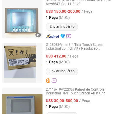
Simatic Ktp HMI Ktp600
Painel
de
Toque
6AV6647-0ad11-3ax0
Sichuan Hesheng Xing Trading Co., Ltd.
/ Peça
US$ 150,00-200,00
Sichuan, China
Desde 2023
(MOQ)
1 Peça
Enviar Inquérito
Gt2508f-Vtna 8.4
Touch Screen
Tela
Industrial
Inch Alta Resolução
de
Taizhou Yinshui Automation Technology Co., Ltd.
Interface Homem-Máquina para Sistema
/ Peça
Controle
Automação
US$ 412,00
de
de
Zhejiang, China
Desde 2026
(MOQ)
1 Peça
Enviar Inquérito
2711p-T9w22D8s
Controle
Painel
de
Industrial HMI Touch Screen All in One
Guangzhou he Neng Automation Equipment Co. , Ltd.
/ Peça
US$ 30,00-500,00
Guangdong, China
Desde 2022
(MOQ)
1 Peça