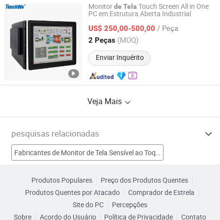
Monitor
Touch Screen All in One
de
Tela
PC em Estrutura Aberta Industrial
Guangzhou Touchwo Electronics Co., Ltd.
/ Peça
US$ 250,00-500,00
Guangdong, China
Desde 2020
(MOQ)
2 Peças
Enviar Inquérito
Veja Mais
pesquisas relacionadas
Fabricantes de Monitor de Tela Sensível ao Toque
Fabricantes de Painel Touch Lcd
Produtos Populares
Preço dos Produtos Quentes
Produtos Quentes por Atacado
Comprador de Estrela
Fabricantes de Luz de Toque LED
Site do PC
Percepções
Sobre
Acordo do Usuário
Política de Privacidade
Contato
Fabricantes de Painel de Tela
Tela Touch Colorida Fábricas