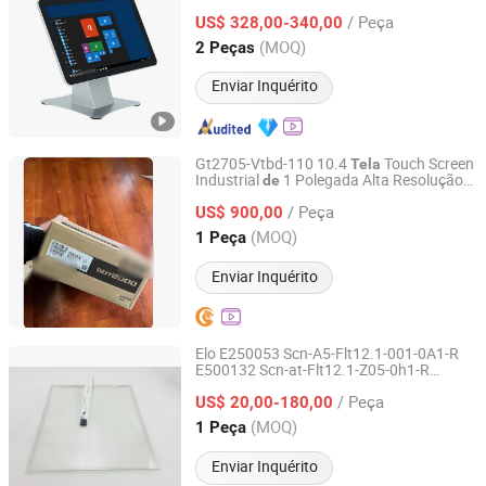
/ Peça
US$ 328,00-340,00
Guangdong, China
Desde 2020
(MOQ)
2 Peças
Enviar Inquérito
Gt2705-Vtbd-110 10.4
Touch Screen
Tela
Industrial
1 Polegada Alta Resolução
de
Taizhou Yinshui Automation Technology Co., Ltd.
Interface Homem-Máquina para Sistema
/ Peça
Controle
Automação
US$ 900,00
de
de
Zhejiang, China
Desde 2026
(MOQ)
1 Peça
Enviar Inquérito
Elo E250053 Scn-A5-Flt12.1-001-0A1-R
E500132 Scn-at-Flt12.1-Z05-0h1-R
Head Sun Co., Ltd.
E350703 Scn-at-Flt12.1-Z03-0h0-R
/ Peça
US$ 20,00-180,00
Painel
de
Tela
Sensível
ao
Toque
Guangdong, China
Desde 2017
(MOQ)
1 Peça
Enviar Inquérito