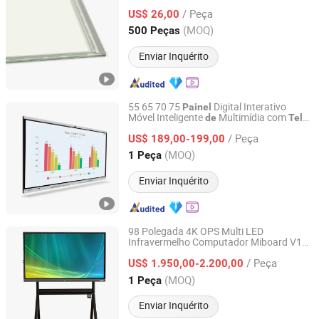
Resistivo
Resistivo
Painel
/ Peça
US$ 26,00
Guangdong, China
Desde 2017
(MOQ)
500 Peças
Enviar Inquérito
55 65 70 75
Digital Interativo
Painel
Móvel Inteligente
Multimídia com
de
Tela
Shenzhen Yiruochu Technology Co., Ltd.
LCD Quadro Branco
Sensível
ao
Toque
/ Peça
Plano Interativo
US$ 189,00-199,00
Painel
Guangdong, China
Desde 2025
(MOQ)
1 Peça
Enviar Inquérito
98 Polegada 4K OPS Multi LED
Infravermelho Computador Miboard V14.
Mitechnic Co., Ltd
X4 Quadro Interativo Plano Quadro Kiosk
/ Peça
Display
LCD para Educação
US$ 1.950,00-2.200,00
Tela
Hongkong, Hongkong_China
Desde 2021
(MOQ)
1 Peça
Enviar Inquérito