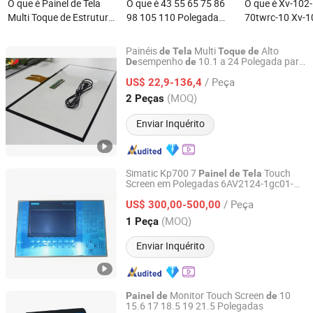
O que é Painel de Tela
O que é 43 55 65 75 86
O que é Xv-102
Multi Toque de Estrutura
98 105 110 Polegada
70twrc-10 Xv-1
Fina de Filme para Vidro
Android 11/12/13 Ifpd
Monitor HMI Ea
com Interface Iic 10.1"
Ifp Iwb Quadro Branco
Compatível Ter
Painéis
Multi
Alto
de
Tela
Toque
de
Interativo Tela Sensível
Painel Touch p
sempenho
10.1 a 24 Polegada para
De
de
Hangzhou Hongxiao Technology Co., Ltd.
Agricultura
ao Toque Painel Plano
Reparar Tela T
/ Peça
US$ 22,9-136,4
Interativo para Educação
Zhejiang, China
Desde 2026
(MOQ)
2 Peças
Conferência
Enviar Inquérito
Simatic Kp700 7
Touch
Painel
de
Tela
Screen em Polegadas 6AV2124-1gc01-
Sichuan Hesheng Xing Trading Co., Ltd.
0ax0 para Siemens
/ Peça
US$ 300,00-500,00
Sichuan, China
Desde 2023
(MOQ)
1 Peça
Enviar Inquérito
Monitor Touch Screen
10
Painel
de
de
15.6 17 18.5 19 21.5 Polegadas
Guangzhou Touchwo Electronics Co., Ltd.