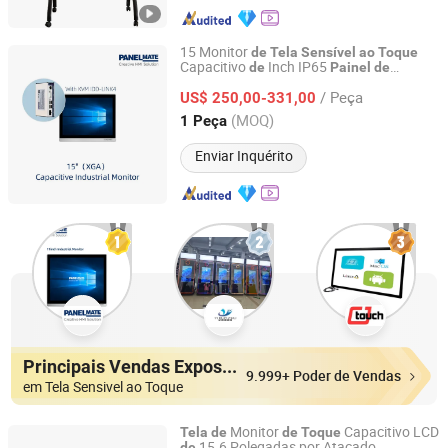
15 Monitor
de
Tela
Sensível
ao
Toque
Capacitivo
Inch IP65
de
Painel
de
Shanghai Panelmate Electronics Co., Ltd.
Controle LCD Industrial com
Tela
/ Peça
para Aplicações
US$ 250,00-331,00
Sensível
ao
Toque
Industriais com Interface
Extensor
de
Shanghai, China
Desde 2022
(MOQ)
1 Peça
Kvm
Enviar Inquérito
Principais Vendas Expositores
9.999+ Poder de Vendas
em Tela Sensivel ao Toque
Monitor
Capacitivo LCD
Tela
de
de
Toque
15.6 Polegadas por Atacado
de