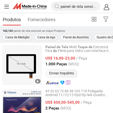
Produtos
Fornecedores
painel de tela sensível ao toque
Produtos
163,143
Caixa de Medição
Caixa de Aço
Painel de Alumínio
Quadro de D
Multi
Estrutura
Painel
de
Tela
Toque
de
Fina
Filme para Vidro com Interface Iic
de
Shenzhen Wu He Tian Cheng Technology Co., Ltd.
10.1"
/ Peça
US$ 16,00-23,00
Guangdong, China
Desde 2025
(MOQ)
1.000 Peças
Enviar Inquérito
43 55 65 75 86 98 105 110 Polegada
Android 11/12/13 Ifpd Ifp Iwb Quadro
Hangzhou Yatal technology Co., Ltd.
Branco Interativo
Tela
Sensível
ao
Toque
/ Peça
Plano Interativo para Educação
US$ 450,00-545,00
Painel
Conferência
Zhejiang, China
Desde 2024
(MOQ)
2 Peças