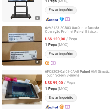
Hongkong, Hongkong_China
Desde 2021
(MOQ)
1 Peça
Enviar Inquérito
6AV2123-2GB03-0ax0 Interface
de
Operação Profinet
Básico
Painel
Taizhou Yinshui Automation Technology Co., Ltd.
6se7041-6wm84-1CF0
Tela
Sensível
ao
/ Peça
6AV6647-0ab11-3ax0
US$ 120,00
Toque
Zhejiang, China
Desde 2026
(MOQ)
1 Peça
Enviar Inquérito
6FC5203-0af03-0AA0
HMI Simatic
Painel
Touch Screen Slemens
Dongguan Kanglesi Automation Technology Co., Ltd
/ Peça
US$ 99,00
Guangdong, China
Desde 2026
(MOQ)
1 Peça
Enviar Inquérito