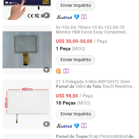
Enviar Inquérito
Xv-102-D6-70twrc-10 Xv-102-D6-70
Monitor HMI Eaton Easy Compatível
Touchfusion Automation Co., Limited
Terminal PLC
Touch para Reparar
Painel
/ Peça
Touch
US$ 30,00-50,00
Tela
Guangdong, China
Desde 2025
(MOQ)
1 Peça
Enviar Inquérito
21.5 Polegada 5-Wire 490*285*2.3mm
Vidro
Touch Resistiva
Painel
de
de
Tela
Head Sun Co., Ltd.
490X285mm
/ Peça
US$ 98,00
Guangdong, China
Desde 2017
(MOQ)
10 Peças
Enviar Inquérito
Pcap Personalizável
Painel
de
Toque
de