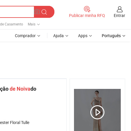
Entrar
Publicar minha RFQ
 de Casamento
Mais
Comprador
Ajuda
Apps
Português
ação
de
Noiva
do
ester Floral Tulle