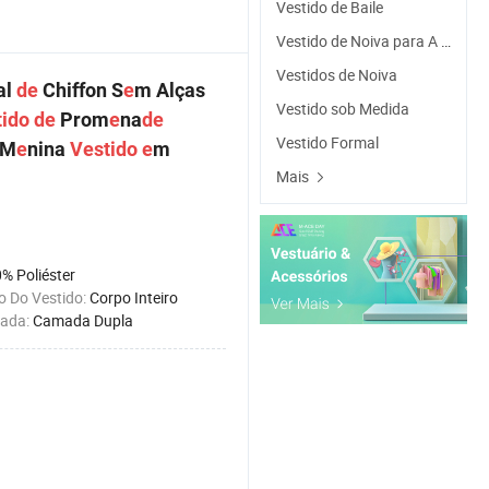
Vestido de Baile
Vestido de Noiva para A Noite
Vestidos de Noiva
al
de
Chiffon S
e
m Alças
Vestido sob Medida
tido
de
Prom
e
na
de
Vestido Formal
 M
e
nina
Vestido
e
m
Mais
% Poliéster
 Do Vestido:
Corpo Inteiro
mada:
Camada Dupla