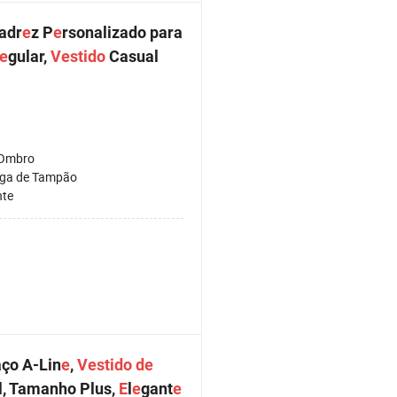
adr
e
z P
e
rsonalizado para
e
gular,
Vestido
Casual
-Ombro
ga de Tampão
nte
ço A-Lin
e
,
Vestido
de
l, Tamanho Plus,
E
l
e
gant
e