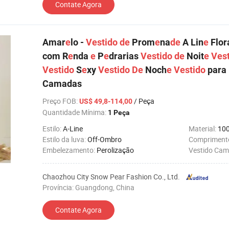
Contate Agora
Amar
e
lo -
Vestido
de
Prom
e
na
de
A Lin
e
Flor
com R
e
nda
e
P
e
drarias
Vestido
de
Noit
e
Ves
Vestido
S
e
xy
Vestido
De
Noch
e
Vestido
para
Camadas
Preço FOB
:
/ Peça
US$ 49,8-114,00
Quantidade Mínima:
1 Peça
Estilo:
A-Line
Material:
100
Estilo da luva:
Off-Ombro
Comprimento
Embelezamento:
Perolização
Vestido Ca
Chaozhou City Snow Pear Fashion Co., Ltd.
Província: Guangdong, China
Contate Agora