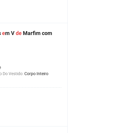
s
e
m V
de
Marfim com
e
 Do Vestido:
Corpo Inteiro