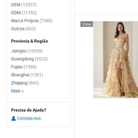
OEM
(13257)
ODM
(11702)
Marca Própria
(7380)
Vídeo
Outros
(453)
Província & Região
Jiangsu
(10559)
Guangdong
(5533)
Fujian
(1396)
Shanghai
(1301)
Zhejiang
(841)
Mais
Precisa de Ajuda?
Contate-nos.