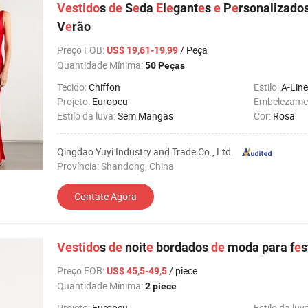
Vestido
s
de
S
e
da
E
l
e
gant
e
s
e
P
e
rsonalizado
V
e
rão
Preço FOB
:
/ Peça
US$ 19,61-19,99
Quantidade Mínima:
50 Peças
Tecido:
Chiffon
Estilo:
A-Line
Projeto:
Europeu
Embelezame
Estilo da luva:
Sem Mangas
Cor:
Rosa
Qingdao Yuyi Industry and Trade Co., Ltd.
Província: Shandong, China
Contate Agora
Vestido
s
de
noit
e
bordados
de
moda para f
e
s
Preço FOB
:
/ piece
US$ 45,5-49,5
Quantidade Mínima:
2 piece
Projeto:
Europeu
Estilo da luv