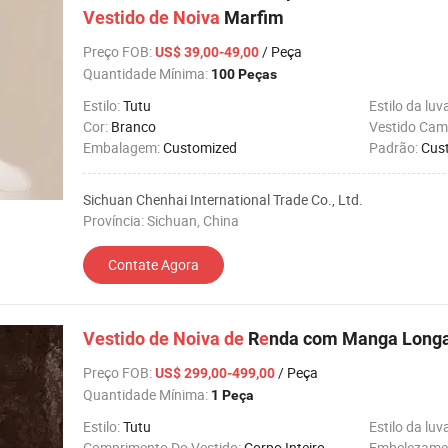
Vestido
de
Noiva
Marfim
Preço FOB
:
/ Peça
US$ 39,00-49,00
Quantidade Mínima:
100 Peças
Estilo:
Tutu
Estilo da luv
Cor:
Branco
Vestido Ca
Embalagem:
Customized
Padrão:
Cus
Sichuan Chenhai International Trade Co., Ltd.
Província: Sichuan, China
Contate Agora
Vestido
de
Noiva
de
R
e
nda com Manga Longa
Preço FOB
:
/ Peça
US$ 299,00-499,00
Quantidade Mínima:
1 Peça
Estilo:
Tutu
Estilo da luv
Comprimento Do Vestido:
Corpo Inteiro
Embelezame