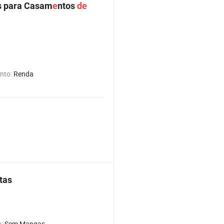
s para Casam
e
ntos
de
nto:
Renda
tas
a:
Sem Mangas