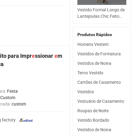
Vestido Formal Longo de
Lantejoulas Chic Feito
para Impressionar em
Eventos Formais,
Produtos Rápidos
Oferecido a Preço de
Fábrica
Homens Vestem
Vestidos de Formatura
ito para Impr
e
ssionar
e
m
Vestidos de Noiva
ca
Terno Vestido
Cartões de Casamento
ara:
Festa
Vestidos
:
Custom
Vestuário de Casamento
trada:
custom
Roupas de Noite
g factory
Vestido Bordado
Vestidos de Noiva