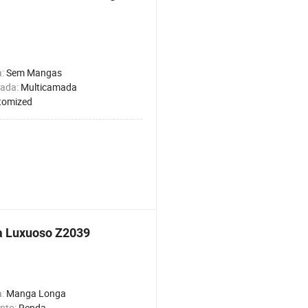
a:
Sem Mangas
mada:
Multicamada
tomized
 Luxuoso Z2039
a:
Manga Longa
nto:
Renda