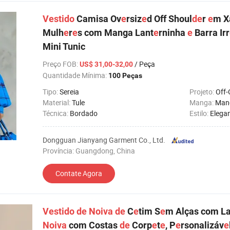
Vestido
Camisa Ov
e
rsiz
e
d Off Shoul
de
r
e
m X
Mulh
e
r
e
s com Manga Lant
e
rninha
e
Barra Irr
Mini Tunic
Preço FOB
:
/ Peça
US$ 31,00-32,00
Quantidade Mínima:
100 Peças
Tipo:
Sereia
Projeto:
Off
Material:
Tule
Manga:
Man
Técnica:
Bordado
Estilo:
Elega
Dongguan Jianyang Garment Co., Ltd.
Província: Guangdong, China
Contate Agora
Vestido
de
Noiva
de
C
e
tim S
e
m Alças com La
Noiva
com Costas
de
Corp
e
t
e
, P
e
rsonalizáv
e