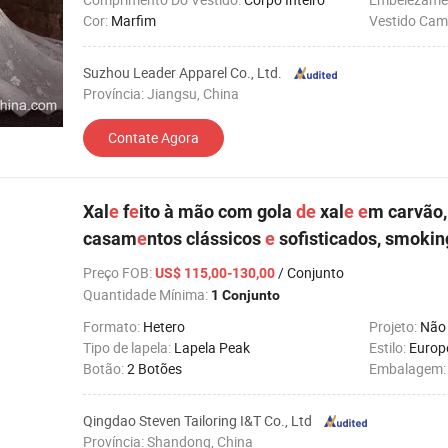
Cor:
Marfim
Vestido Ca
Suzhou Leader Apparel Co., Ltd.
Província: Jiangsu, China
Contate Agora
Xal
e
f
e
ito à mão com gola
de
xal
e
e
m carvão,
casam
e
ntos clássicos
e
sofisticados, smokin
Preço FOB
:
/ Conjunto
US$ 115,00-130,00
Quantidade Mínima:
1 Conjunto
Formato:
Hetero
Projeto:
Não
Tipo de lapela:
Lapela Peak
Estilo:
Europ
Botão:
2 Botões
Embalagem
Qingdao Steven Tailoring I&T Co., Ltd
Província: Shandong, China