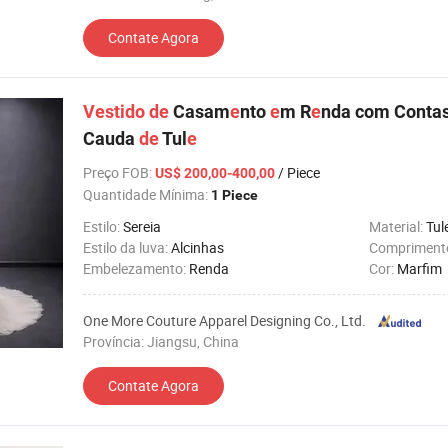
Contate Agora
Vestido
de
Casam
e
nto
e
m R
e
nda com Conta
Cauda
de
Tul
e
Preço FOB
:
/ Piece
US$ 200,00-400,00
Quantidade Mínima:
1 Piece
Estilo:
Sereia
Material:
Tul
Estilo da luva:
Alcinhas
Comprimento
Embelezamento:
Renda
Cor:
Marfim
One More Couture Apparel Designing Co., Ltd.
Província: Jiangsu, China
Contate Agora