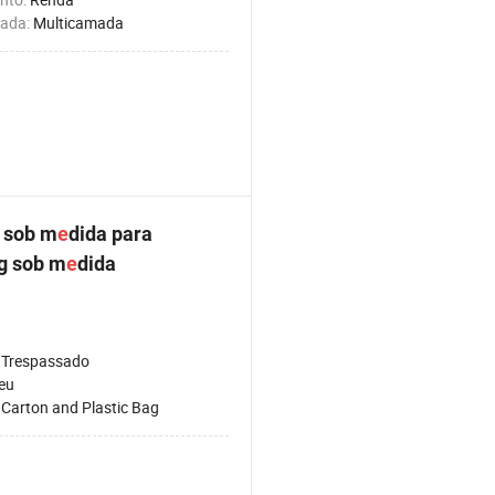
mada:
Multicamada
 sob m
e
dida para
g sob m
e
dida
 Trespassado
eu
:
Carton and Plastic Bag