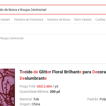
 Vestem
Vestidos de Formatura
Vestidos de Noiva
Terno Vestido
Cartões
e Roupa Cerimonial
T
e
cido
de
Glitt
e
r Floral Brilhant
e
para
De
cor
De
slumbrant
e
Preço FOB
:
/ yd
US$ 2,484
Quantidade Mínima:
200 yd
Material:
Tule
Padrão:
Poly
Origem:
China