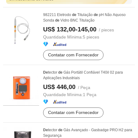
982211 Eletrodo
de
Titulação
de
pH Não Aquoso
Sonda
de
Vidro BNC Titulação
US$ 132,00-145,00
/ pieces
Quantidade Mínima:
5 pieces
Contatar com Fornecedor
De
tector
de
Gás Portátil Confiável T40il 02 para
Aplicações Industriais
US$ 446,00
/ Peça
Quantidade Mínima:
1 Peça
Contatar com Fornecedor
De
tector
de
Gás Avançado - Gasbadge PRO H2 para
Segurança