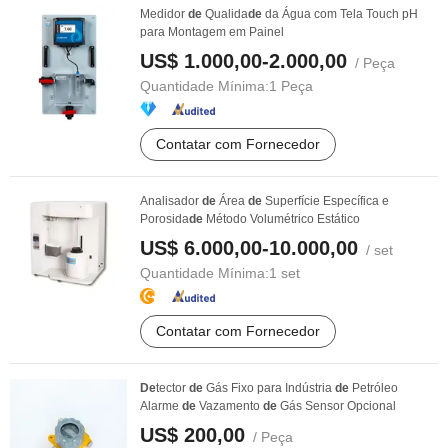
Medidor
de
Qualida
de
da Água com Tela Touch pH
para Montagem em Painel
US$ 1.000,00-2.000,00
/ Peça
Quantidade Mínima:
1 Peça
Contatar com Fornecedor
Analisador
de
Área
de
Superfície Específica e
Porosida
de
Método Volumétrico Estático
US$ 6.000,00-10.000,00
/ set
Quantidade Mínima:
1 set
Contatar com Fornecedor
De
tector
de
Gás Fixo para Indústria
de
Petróleo
Alarme
de
Vazamento
de
Gás Sensor Opcional
US$ 200,00
/ Peça