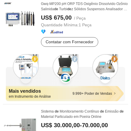
Gwq-MP200 pH ORP TDS Oxigênio Dissolvido Ozônio
Salinida
de
Turbi
de
z Sólidos Suspensos Analisador
de
...
US$ 675,00
/ Peça
Quantidade Mínima:
1 Peça
Contatar com Fornecedor
Mais vendidos
9.999+ Poder de Vendas
em Instrumento de Análise
Sistema
de
Monitoramento Contínuo
de
Emissão
de
Material Particulado em Poeira Online
US$ 30.000,00-70.000,00