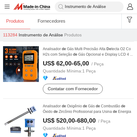
Produtos
Fornecedores
113284
Instrumento de Análise
Produtos
Analisador
de
Gás Multi Precisão Alta
De
tecta O2 Co
H2s com Seleção
de
Gás Opcional e Display LCD 4 ...
US$ 62,00-65,00
/ Peça
Quantidade Mínima:
1 Peça
Contatar com Fornecedor
Analisador
de
Oxigênio
de
Gás
de
Combustão
de
Óxido
de
Zircônio Profissional para Usina
de
Energia
US$ 520,00-680,00
/ Peça
Quantidade Mínima:
1 Peça