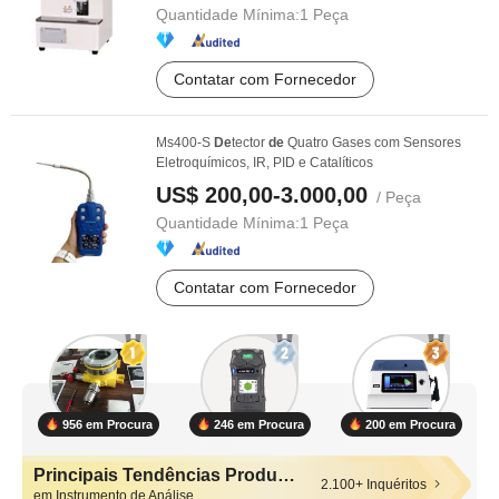
Quantidade Mínima:
1 Peça
Contatar com Fornecedor
Ms400-S
De
tector
de
Quatro Gases com Sensores
Eletroquímicos, IR, PID e Catalíticos
US$ 200,00-3.000,00
/ Peça
Quantidade Mínima:
1 Peça
Contatar com Fornecedor
956 em Procura
246 em Procura
200 em Procura
Principais Tendências Produtos
2.100+ Inquéritos
em Instrumento de Análise