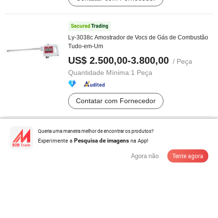
Ly-3038c Amostrador de Vocs de Gás de Combustão
Tudo-em-Um
US$ 2.500,00-3.800,00
/ Peça
Quantidade Mínima:
1 Peça
Contatar com Fornecedor
Queria uma maneira melhor de encontrar os produtos?
Experimente a
Ponta de Pipeta Micro Universal Filtro Biorad Davinchi
na App!
Pesquisa de imagens
Human GmbH Elisys ...
Agora não
Tente agora
US$ 3,42
/ rack
Quantidade Mínima:
24 rack
Contatar com Fornecedor