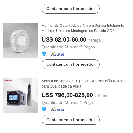
Contatar com Fornecedor
Monitor
de
Qualida
de
do Ar com Sensor Inteligente
Multi em Um para Montagem na Pare
de
CO2
US$ 62,00-66,00
/ Peça
Quantidade Mínima:
3 Peças
Contatar com Fornecedor
Sensor
de
Turbi
de
z Digital
de
Alta Precisão 4-20mA
para Qualida
de
da Água
US$ 796,00-825,00
/ Peça
Quantidade Mínima:
1 Peça
Contatar com Fornecedor