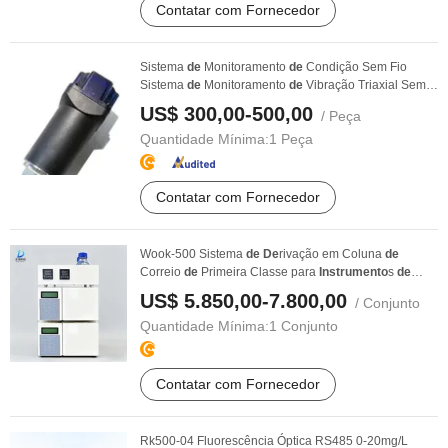
Contatar com Fornecedor
Sistema
de
Monitoramento
de
Condição Sem Fio
Sistema
de
Monitoramento
de
Vibração Triaxial Sem
Fio ...
US$ 300,00-500,00
/ Peça
Quantidade Mínima:
1 Peça
Contatar com Fornecedor
Wook-500 Sistema
de
De
rivação em Coluna
de
Correio
de
Primeira Classe para
Instrumento
s
de
Análise
...
US$ 5.850,00-7.800,00
/ Conjunto
Quantidade Mínima:
1 Conjunto
Contatar com Fornecedor
Rk500-04 Fluorescência Óptica RS485 0-20mg/L