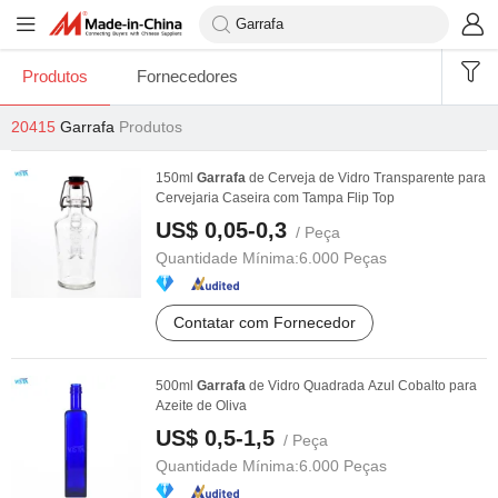
Produtos
Fornecedores
20415
Garrafa
Produtos
150ml
Garrafa
de Cerveja de Vidro Transparente para
Cervejaria Caseira com Tampa Flip Top
US$ 0,05-0,3
/ Peça
Quantidade Mínima:
6.000 Peças
Contatar com Fornecedor
500ml
Garrafa
de Vidro Quadrada Azul Cobalto para
Azeite de Oliva
US$ 0,5-1,5
/ Peça
Quantidade Mínima:
6.000 Peças