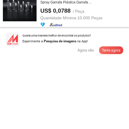
Spray Garrafa Plástica Garrafa ...
US$ 0,0788
/ Peça
Quantidade Mínima:
10.000 Peças
Contatar com Fornecedor
Queria uma maneira melhor de encontrar os produtos?
Experimente a
na App!
Pesquisa de imagens
Agora não
Tente agora
Frascos de embalagem de bomba de espuma plástica
personalizada para auto ...
US$ 0,28-0,35
/ Peça
Quantidade Mínima:
10.000 Peças
Contatar com Fornecedor
17 Oz. 24 Garrafa Térmica de Aço Inoxidável com
Isolamento a Vácuo