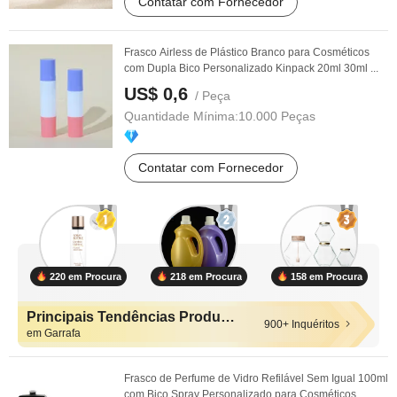
Contatar com Fornecedor
Frasco Airless de Plástico Branco para Cosméticos
com Dupla Bico Personalizado Kinpack 20ml 30ml ...
US$ 0,6
/ Peça
Quantidade Mínima:
10.000 Peças
Contatar com Fornecedor
220 em Procura
218 em Procura
158 em Procura
Principais Tendências Produtos
900+ Inquéritos
em Garrafa
Frasco de Perfume de Vidro Refilável Sem Igual 100ml
com Bico Spray Personalizado para Cosméticos