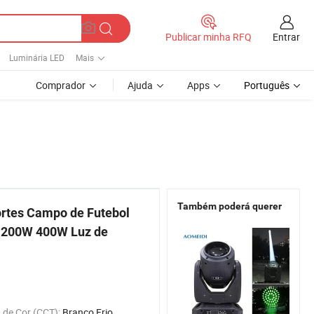
Entrar
Publicar minha RFQ
Luminária LED
Mais
Comprador
Ajuda
Apps
Português
Também poderá querer
ortes Campo de Futebol
m 200W 400W Luz de
 de Cor (CCT):
Branco Frio