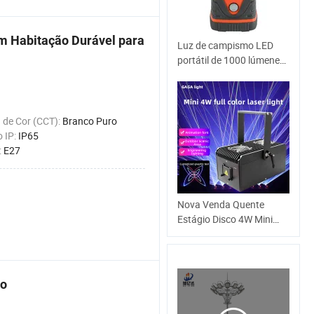
m Habitação Durável para
Luz de campismo LED
portátil de 1000 lúmenes
para exterior recarregável
 de Cor (CCT):
Branco Puro
o IP:
IP65
:
E27
Nova Venda Quente
Estágio Disco 4W Mini
Versão Luz Laser RGB
co