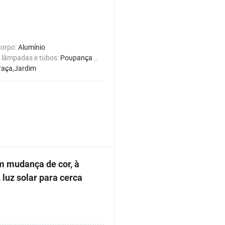
corpo:
Alumínio
e lâmpadas e tubos:
Poupança de Energia
raça,Jardim
m mudança de cor, à
 luz solar para cerca