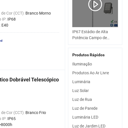
 de Cor (CCT):
Branco Morno
o IP:
IP68
:
E40
IP67 Estádio de Alta
Potência Campo de
Esportes Campo de
Futebol Túnel Quadra de
Produtos Rápidos
Tênis Alumínio Liga 25-
30m 200W 400W Luz de
Iluminação
Inundação LED de Alto
Produtos Ao Ar Livre
Mastro
ico Dobrável Telescópico
Luminária
Luz Solar
Luz de Rua
Luz de Parede
 de Cor (CCT):
Branco Frio
Luminária LED
o IP:
IP65
>8000h
Luz de Jardim LED