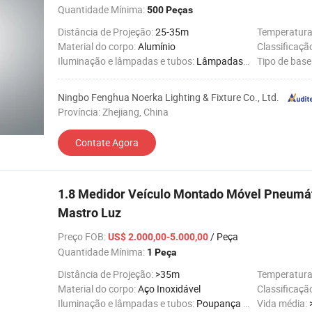
Quantidade Mínima:
500 Peças
Distância de Projeção:
25-35m
Temperatura
Material do corpo:
Alumínio
Classificaçã
Iluminação e lâmpadas e tubos:
Lâmpadas de Iodetos Metálicos
Tipo de base
Ningbo Fenghua Noerka Lighting & Fixture Co., Ltd.
Província: Zhejiang, China
Contate Agora
1.8 Medidor Veículo Montado Móvel Pneumát
Mastro Luz
Preço FOB
:
/ Peça
US$ 2.000,00-5.000,00
Quantidade Mínima:
1 Peça
Distância de Projeção:
>35m
Temperatura
Material do corpo:
Aço Inoxidável
Classificaçã
Iluminação e lâmpadas e tubos:
Poupança de Energia
Vida média: