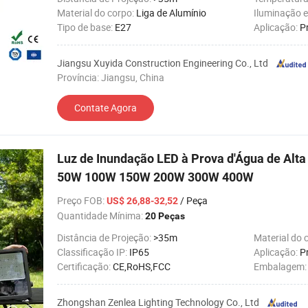
Material do corpo:
Liga de Alumínio
Iluminação 
Tipo de base:
E27
Aplicação:
P
Jiangsu Xuyida Construction Engineering Co., Ltd
Província: Jiangsu, China
Contate Agora
Luz de Inundação LED à Prova d'Água de Alta
50W 100W 150W 200W 300W 400W
Preço FOB
:
/ Peça
US$ 26,88-32,52
Quantidade Mínima:
20 Peças
Distância de Projeção:
>35m
Material do 
Classificação IP:
IP65
Aplicação:
P
Certificação:
CE,RoHS,FCC
Embalagem
Zhongshan Zenlea Lighting Technology Co., Ltd