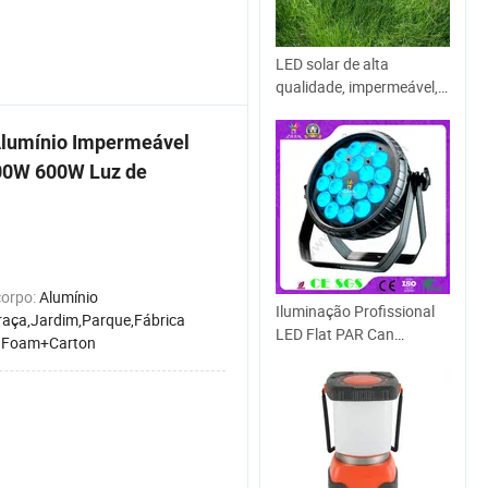
LED solar de alta
qualidade, impermeável,
IP65, económico, chinês,
com elevada qualidade
lumínio Impermeável
Iluminação de relvado de
00W 600W Luz de
iluminação de jardim
iluminação solar simples
de relvado
corpo:
Alumínio
Iluminação Profissional
raça,Jardim,Parque,Fábrica
LED Flat PAR Can
:
Foam+Carton
RGBWA para Palco ao Ar
Livre 18X15W 5in1