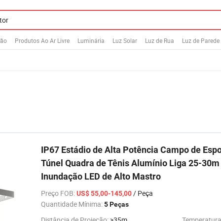
ção
Produtos Ao Ar Livre
Luminária
Luz Solar
Luz de Rua
Luz de Parede
IP67 Estádio de Alta Potência Campo de Esp
Túnel Quadra de Tênis Alumínio Liga 25-30
Inundação LED de Alto Mastro
Preço FOB
:
/ Peça
US$ 55,00-145,00
Quantidade Mínima:
5 Peças
Distância de Projeção:
>35m
Temperatura