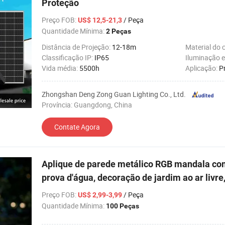
Proteção
Preço FOB
:
/ Peça
US$ 12,5-21,3
Quantidade Mínima:
2 Peças
Distância de Projeção:
12-18m
Material do 
Classificação IP:
IP65
Iluminação 
Vida média:
5500h
Aplicação:
P
Zhongshan Deng Zong Guan Lighting Co., Ltd.
Província: Guangdong, China
Contate Agora
Aplique de parede metálico RGB mandala co
prova d'água, decoração de jardim ao ar livre,
Preço FOB
:
/ Peça
US$ 2,99-3,99
Quantidade Mínima:
100 Peças