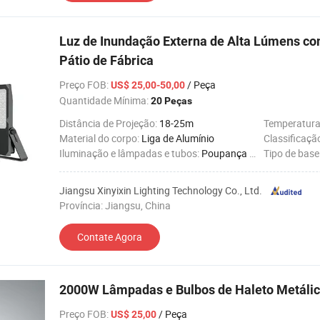
Luz de Inundação Externa de Alta Lúmens co
Pátio de Fábrica
Preço FOB
:
/ Peça
US$ 25,00-50,00
Quantidade Mínima:
20 Peças
Distância de Projeção:
18-25m
Temperatura
Material do corpo:
Liga de Alumínio
Classificaçã
Iluminação e lâmpadas e tubos:
Poupança de Energia
Tipo de base
Jiangsu Xinyixin Lighting Technology Co., Ltd.
Província: Jiangsu, China
Contate Agora
2000W Lâmpadas e Bulbos de Haleto Metáli
Preço FOB
:
/ Peça
US$ 25,00