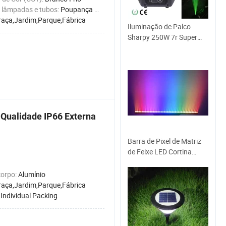
e lâmpadas e tubos:
Poupança de Energia
raça,Jardim,Parque,Fábrica
Iluminação de Palco
Sharpy 250W 7r Super
Beam Cabeça Móvel Luz
Festa Casamento
 Qualidade IP66 Externa
Barra de Pixel de Matriz
de Feixe LED Cortina
Parede Lavadora RGB
3in1 de Luz para Eventos
corpo:
Alumínio
raça,Jardim,Parque,Fábrica
:
Individual Packing