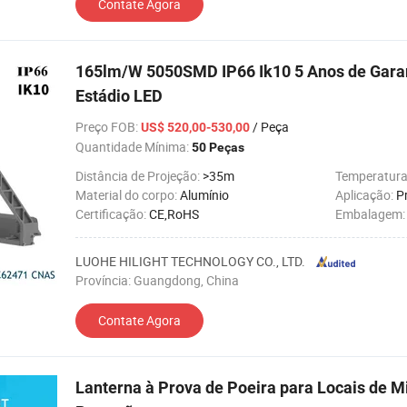
Contate Agora
165lm/W 5050SMD IP66 Ik10 5 Anos de Gara
Estádio LED
Preço FOB
:
/ Peça
US$ 520,00-530,00
Quantidade Mínima:
50 Peças
Distância de Projeção:
>35m
Temperatura
Material do corpo:
Alumínio
Aplicação:
P
Certificação:
CE,RoHS
Embalagem
LUOHE HILIGHT TECHNOLOGY CO., LTD.
Província: Guangdong, China
Contate Agora
Lanterna à Prova de Poeira para Locais de 