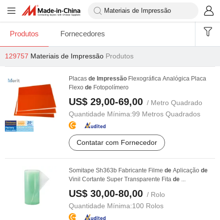
Produtos
Fornecedores
129757
Materiais de Impressão
Produtos
Placas
de
Impressão
Flexográfica Analógica Placa
Flexo
de
Fotopolímero
US$ 29,00-69,00
/ Metro Quadrado
Quantidade Mínima:
99 Metros Quadrados
Contatar com Fornecedor
Somitape Sh363b Fabricante Filme
de
Aplicação
de
Vinil Cortante Super Transparente Fita
de
...
US$ 30,00-80,00
/ Rolo
Quantidade Mínima:
100 Rolos