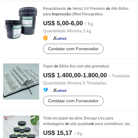
Revestimento
de
Verniz UV Premium
de
Alto Brilho
para
Impressão
Offset Flexográfica
US$ 5,00-6,00
/ Kg
Quantidade Mínima:
1 kg
Contatar com Fornecedor
Papel
de
Bíblia fino com alta gramatura
US$ 1.400,00-1.800,00
/ Tonelada
Quantidade Mínima:
5 Toneladas
Contatar com Fornecedor
Tinta em papel da série Zhongyi Uvu para
embalagens
de
alta qualida
de
para cosméticos; sacos
de
...
US$ 15,17
/ Kg