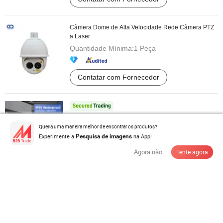
Câmera Dome de Alta Velocidade Rede Câmera PTZ
a Laser
Quantidade Mínima:
1 Peça
Contatar com Fornecedor
Câmera PTZ Solar 4G com Chip Qualcomm de Alta
Queria uma maneira melhor de encontrar os produtos?
Passagem Módulo de Câmera ...
Experimente a
na App!
Pesquisa de imagens
US$ 116,00-125,00
/ Peça
Agora não
Tente agora
Quantidade Mínima:
1 Peça
Contatar com Fornecedor
Câmera de Poço Profundo para Monitoramento de
Poços de Água até 1000m Cabo com ...