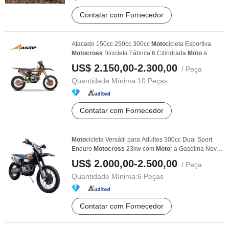
Contatar com Fornecedor
Atacado 150cc 250cc 300cc
Moto
cicleta Esportiva
Moto
cross
Bicicleta Fábrica 6 Cilindrada
Moto
a ...
US$ 2.150,00-2.300,00
/ Peça
Quantidade Mínima:
10 Peças
Contatar com Fornecedor
Moto
cicleta Versátil para Adultos 300cc Dual Sport
Enduro
Moto
cross
23kw com
Moto
r a Gasolina Nova,
...
US$ 2.000,00-2.500,00
/ Peça
Quantidade Mínima:
6 Peças
Contatar com Fornecedor