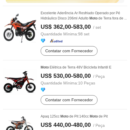
Excelente Aderência Ar Resfriado Operado por Pé
Hidráulico Disco 206ml Adulto
Moto
de Terra fora de ...
US$ 362,00-583,00
/ set
Quantidade Mínima:
98 set
Contatar com Fornecedor
Moto
Elétrica de Terra 48V Bicicleta Infantil E
US$ 530,00-580,00
/ Peça
Quantidade Mínima:
10 Peças
Contatar com Fornecedor
Apaq 125cc
Moto
de Pit 140cc
Moto
de Pit
US$ 440,00-480,00
/ Peça