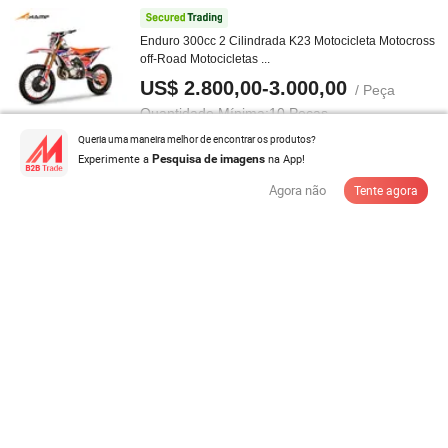
Enduro 300cc 2 Cilindrada K23 Motocicleta Motocross
off-Road Motocicletas ...
US$ 2.800,00-3.000,00
/ Peça
Quantidade Mínima:
10 Peças
Queria uma maneira melhor de encontrar os produtos?
Experimente a
na App!
Pesquisa de imagens
Contatar com Fornecedor
Agora não
Tente agora
Motocicleta off-road com freio a disco, à prova d'água
e baixo consumo de ...
US$ 750,00-1.050,00
/ Peça
Quantidade Mínima:
84 Peças
Contatar com Fornecedor
Relação de Custo-Benefício Alta 1250mm Distância