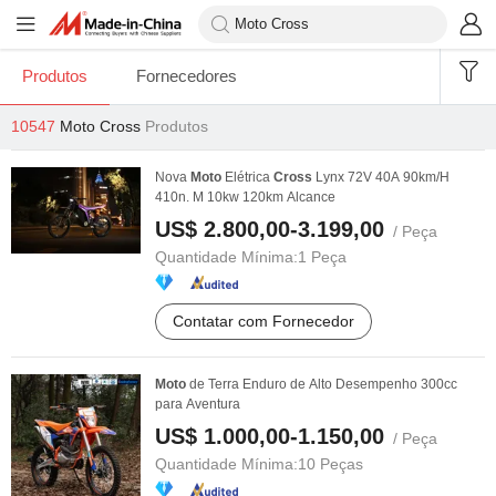
Produtos
Fornecedores
10547
Moto Cross
Produtos
Nova
Moto
Elétrica
Cross
Lynx 72V 40A 90km/H
410n. M 10kw 120km Alcance
US$ 2.800,00-3.199,00
/ Peça
Quantidade Mínima:
1 Peça
Contatar com Fornecedor
Moto
de Terra Enduro de Alto Desempenho 300cc
para Aventura
US$ 1.000,00-1.150,00
/ Peça
Quantidade Mínima:
10 Peças