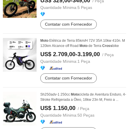
US$ 329,00-349,00
/ Peça
Quantidade Mínima:
5 Peças
Contatar com Fornecedor
Moto
Elétrica de Terra 85km/H 72V 35A 10kw 410n. M
120km Alcance off Road
Moto
de Terra
Cross
bike
US$ 2.709,00-3.199,00
/ Peça
Quantidade Mínima:
1 Peça
Contatar com Fornecedor
Sh250adv-1 250cc
Moto
cicleta de Aventura Enduro, 4-
Stroke Refrigerada a Óleo, 18kw 23n·M, Freio a ...
US$ 1.150,00
/ Peça
Quantidade Mínima:
50 Peças