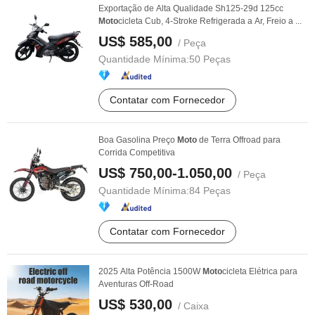
Exportação de Alta Qualidade Sh125-29d 125cc
Moto
cicleta Cub, 4-Stroke Refrigerada a Ar, Freio a ...
US$ 585,00
/ Peça
Quantidade Mínima:
50 Peças
Contatar com Fornecedor
Boa Gasolina Preço
Moto
de Terra Offroad para
Corrida Competitiva
US$ 750,00-1.050,00
/ Peça
Quantidade Mínima:
84 Peças
Contatar com Fornecedor
2025 Alta Potência 1500W
Moto
cicleta Elétrica para
Aventuras Off-Road
US$ 530,00
/ Caixa