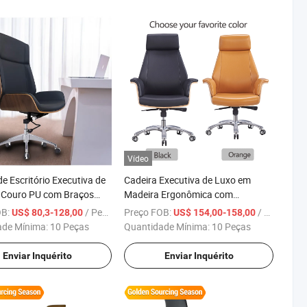
Vídeo
de Escritório Executiva de
Cadeira Executiva de Luxo em
 Couro PU com Braços
Madeira Ergonômica com
cos para Diretor
Estofado em Couro para Escritório
OB:
/ Peça
Preço FOB:
/ Peça
US$ 80,3-128,00
US$ 154,00-158,00
com Giratório de Gerente Chefe
ade Mínima:
10 Peças
Quantidade Mínima:
10 Peças
Enviar Inquérito
Enviar Inquérito