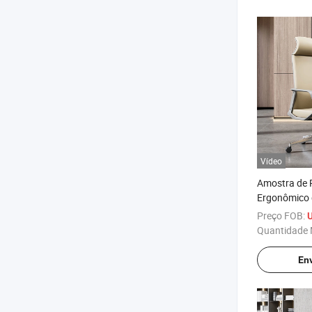
Vídeo
Amostra de 
Ergonômico 
Escritório A
Preço FOB:
Chefe Geren
Quantidade 
Couro Sintét
Executivas p
Env