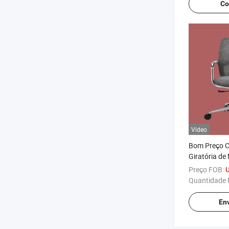
Co
Vídeo
Bom Preço C
Giratória de 
Atacadista C
Preço FOB:
Malha
Quantidade 
Env