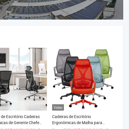
Vídeo
 de Escritório Cadeiras
Cadeiras de Escritório
cas de Gerente Chefe
Ergonômicas de Malha para
Moderna de Escritório
Computador, Cadeira de Tarefa