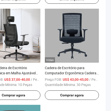
Vídeo
eira de Escritório
Cadeira de Escritório para
ca em Malha Ajustável
Computador Ergonômica Cadeira
ra com Suporte Lombar
de Tarefa para Computador Preço
OB:
/ Peça
Preço FOB:
/ Peça
US$ 37,00-40,00
US$ 43,00-45,00
para Mobiliário em Malha Giratória
ade Mínima:
10 Peças
Quantidade Mínima:
30 Peças
Visitante Executivo
Comprar agora
Comprar agora