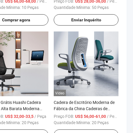
OB:
/ Peça
Preço FOB:
/ Peça
US$ 66,00-68,00
US$ 28,00-36,00
de Malha para
para Mesa, Cadeira de Conferência
ade Mínima:
10 Peças
Quantidade Mínima:
50 Peças
dor Tarefa de Mesa
Giratória, Mobiliário de Escritório
de Funcionário
com Personalização Básica,
Comprar agora
Enviar Inquérito
Cadeiras Executivas, Chaise de
Escritório
Vídeo
Grátis Huashi Cadeira
Cadeira de Escritório Moderna de
a Alta Barata Moderna
Fábrica da China Cadeiras de
eiras de Escritório
Escritório Cadeira de Malha OEM
OB:
/ Peça
Preço FOB:
/ Peça
US$ 32,00-33,5
US$ 56,00-61,00
cas Cadeira de
Cadeira Ergonômica para
ade Mínima:
20 Peças
Quantidade Mínima:
20 Peças
rio em Malha Fábrica da
Funcionários com Braços Cadeira