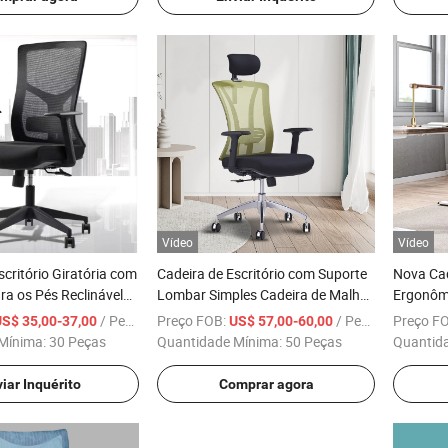
Vídeo
Vídeo
scritório Giratória com
Cadeira de Escritório com Suporte
Nova Cad
a os Pés Reclinável
Lombar Simples Cadeira de Malha
Ergonômi
abalho
Ergonômica à Venda
em Altu
/ Peça
Preço FOB:
/ Peça
Preço F
US$ 35,00-37,00
US$ 57,00-60,00
Mínima:
30 Peças
Quantidade Mínima:
50 Peças
Quantid
iar Inquérito
Comprar agora