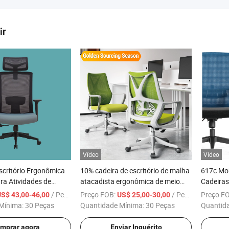
ir
Vídeo
Vídeo
scritório Ergonômica
10% cadeira de escritório de malha
617c Mob
ra Atividades de
atacadista ergonômica de meio
Cadeiras
encosto para computador cadeira
Braços A
/ Peça
Preço FOB:
/ Peça
Preço F
US$ 43,00-46,00
US$ 25,00-30,00
executiva de escritório
Malha à
Mínima:
30 Peças
Quantidade Mínima:
30 Peças
Quantid
mprar agora
Enviar Inquérito