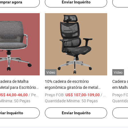
China
mprar agora
Enviar Inquérito
Vídeo
Vídeo
adeira de Malha
10% cadeira de escritório
Cadeira 
Metal para Escritório
ergonômica giratória de metal
em Malh
adeira Executiva de
dobrável para pessoas
Ergonôm
/ Peça
Preço FOB:
/ Peça
Preço F
US$ 44,00-46,00
US$ 107,00-109,00
preguiçosas, com massagem, para
Giratóri
Mínima:
50 Peças
Quantidade Mínima:
50 Peças
Quantid
conferências
iar Inquérito
Enviar Inquérito