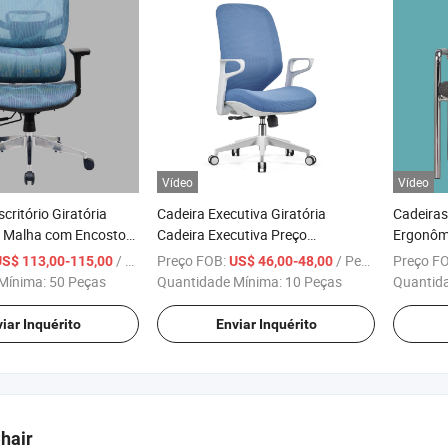
Vídeo
Vídeo
critório Giratória
Cadeira Executiva Giratória
Cadeiras
m Malha com Encosto
Cadeira Executiva Preço
Ergonômi
vel e Revolvente para
Bangladesh Cadeira de Malha para
Cadeira 
/ Peça
Preço FOB:
/ Peça
Preço F
US$ 113,00-115,00
US$ 46,00-48,00
Escritório Giratória
Mínima:
50 Peças
Quantidade Mínima:
10 Peças
Quantid
iar Inquérito
Enviar Inquérito
hair