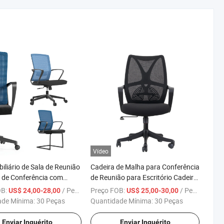
Vídeo
iliário de Sala de Reunião
Cadeira de Malha para Conferência
 de Conferência com
de Reunião para Escritório Cadeira
justáveis Cobertas de
Giratória para Escritório Completo
OB:
/ Peça
Preço FOB:
/ Peça
US$ 24,00-28,00
US$ 25,00-30,00
 Venda
631ABC
ade Mínima:
30 Peças
Quantidade Mínima:
30 Peças
Enviar Inquérito
Enviar Inquérito