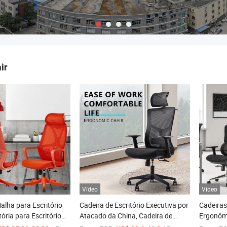
ir
Vídeo
Vídeo
alha para Escritório
Cadeira de Escritório Executiva por
Cadeiras
ória para Escritório
Atacado da China, Cadeira de
Ergonômi
31ABC
Malha para Computador, Cadeiras
Cadeira 