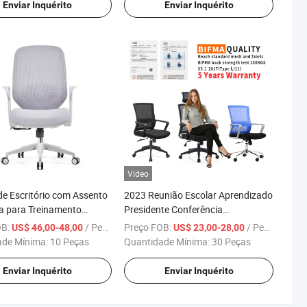
de Computador Giratória
Enviar Inquérito
Enviar Inquérito
Vídeo
de Escritório com Assento
2023 Reunião Escolar Aprendizado
a para Treinamento
Presidente Conferência
ica com Encosto Médio
Funcionários Rede Computador
OB:
/ Peça
Preço FOB:
/ Peça
US$ 46,00-48,00
US$ 23,00-28,00
a Cadeira de Malha Escolar
Convidado Visitante Presidente
ade Mínima:
10 Peças
Quantidade Mínima:
30 Peças
Enviar Inquérito
Enviar Inquérito