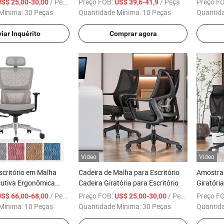
/ Peça
Preço FOB:
/ Peça
Preço F
US$ 25,00-30,00
US$ 39,6-41,9
de Escritório Ergonômicas com
Cadeira 
Mínima:
30 Peças
Quantidade Mínima:
10 Peças
Quantid
Giro
Computa
Cadeira 
iar Inquérito
Comprar agora
Vídeo
Vídeo
scritório em Malha
Cadeira de Malha para Escritório
Amostra 
cutiva Ergonômica
Cadeira Giratória para Escritório
Giratóri
rio Cadeira de
631A Cad
/ Peça
Preço FOB:
/ Peça
Preço F
US$ 66,00-68,00
US$ 25,00-30,00
Giratória em Malha
Ergonômi
Mínima:
10 Peças
Quantidade Mínima:
30 Peças
Quantid
Funcioná