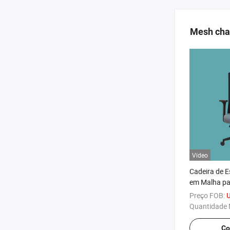
Mesh cha
Vídeo
Cadeira de E
em Malha pa
Computador
Preço FOB:
Quantidade 
Co