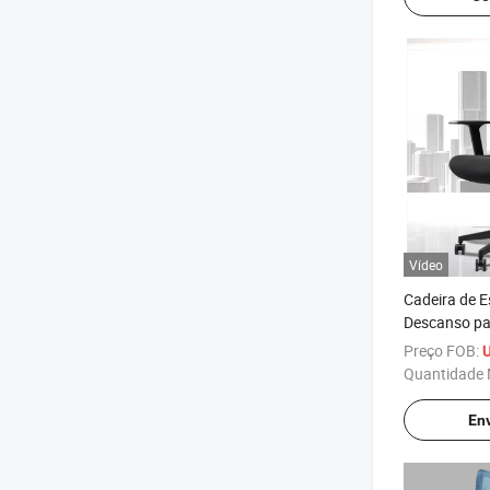
Vídeo
Cadeira de E
Descanso par
MID para Tr
Preço FOB:
Quantidade 
Env