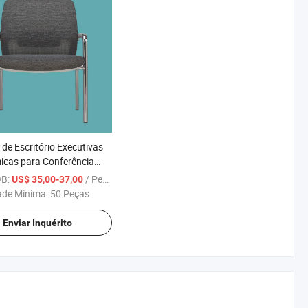
 de Escritório Executivas
cas para Conferência
de Malha Metálica
OB:
/ Peça
US$ 35,00-37,00
ade Mínima:
50 Peças
Enviar Inquérito