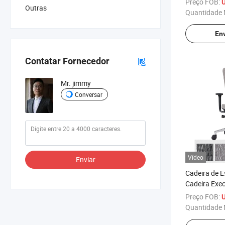
Preço FOB:
Outras
Quantidade 
Env
Contatar Fornecedor
Mr. jimmy
Conversar
Vídeo
Enviar
Cadeira de E
Cadeira Exe
para Escritó
Preço FOB:
Conferência 
Quantidade 