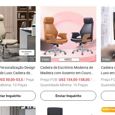
Vídeo
Vídeo
Personalização Design
Cadeira de Escritório Moderna de
Cadeira 
de Luxo Cadeira de
Madeira com Assento em Couro
Luxo em
lta em Couro para
PU para Sala de Estar
Ergonômi
/ Peça
Preço FOB:
/ Peça
Preço F
US$ 50,00-53,5
US$ 154,00-158,00
te Diretor Moderna em
Mínima:
10 Peças
Quantidade Mínima:
10 Peças
Quantid
ico PU Cadeiras
ara Conferência
iar Inquérito
Enviar Inquérito