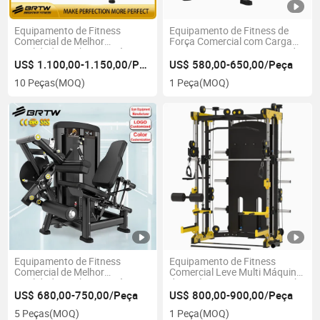
Equipamento de Fitness
Equipamento de Fitness de
Comercial de Melhor
Força Comercial com Carga
Qualidade Brightway Máquina
por Pino para Treinamento de
de Exercício de Força
Ombros
US$ 1.100,00-1.150,00/Peça
US$ 580,00-650,00/Peça
Equipamento de Ginástica
10 Peças
(MOQ)
1 Peça
(MOQ)
Máquina de Leg Press
Equipamento de Fitness
Equipamento de Fitness
Comercial de Melhor
Comercial Leve Multi Máquina
Qualidade Brightway Máquina
de Ginástica para Casa Smith
de Exercício de Força
US$ 680,00-750,00/Peça
US$ 800,00-900,00/Peça
Equipamento de Ginástica
5 Peças
(MOQ)
1 Peça
(MOQ)
Curl/Extensão de Perna