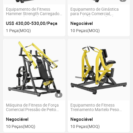
Equipamento de Fitness
Equipamento de Ginástica
Hammer Strength Carregado
para Força Comercial,
Comercial com Placas
Musculação, Pressão de Peito
Equipamento de Academia
Sentado
US$ 430,00-530,00/Peça
Negociável
Remada Alta ISO-Lateral
1 Peça
(MOQ)
10 Peças
(MOQ)
Máquina de Fitness de Força
Equipamento de Fitness
Comercial Pressão de Peito
Treinamento Martelo Peso
Sentado e Puxada de
Livre ISO Lateral Baixo
Latíssimo
Máquina Baixa
Negociável
Negociável
10 Peças
(MOQ)
10 Peças
(MOQ)