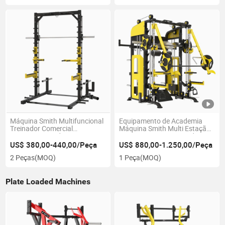
Máquina Smith Multifuncional
Equipamento de Academia
Treinador Comercial
Máquina Smith Multi Estação
Equipamentos de Fitness para
Equipamento para Academia
Academia em Casa
em Casa para Musculação
US$ 380,00-440,00/Peça
US$ 880,00-1.250,00/Peça
2 Peças
(MOQ)
1 Peça
(MOQ)
Plate Loaded Machines