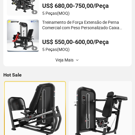
Fitness, Curl de Perna, Extensão de Perna,
US$ 680,00-750,00/Peça
Equipamento de Academia
5 Peças
(MOQ)
Treinamento de Força Extensão de Perna
Comercial com Peso Personalizado Caixa
com Logotipo
US$ 550,00-600,00/Peça
5 Peças
(MOQ)
Veja Mais
Hot Sale