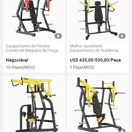
Equipamento de Fitness
Melhor Qualidade
Comercial Máquina de Força
Equipamento de Academia
Exercício Muscular
Hammer Máquina de Força
Equipamento de Ginásio
Máquina de Pressão de Peito
Negociável
US$ 430,00-530,00/Peça
Pressão de Peito Sentado
Inclinado Hammer
10 Peças
(MOQ)
1 Peça
(MOQ)