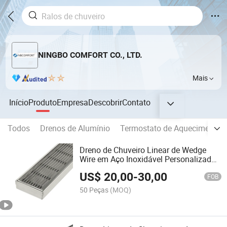
NINGBO COMFORT CO., LTD.
Mais
Início
Produto
Empresa
Descobrir
Contato
Todos
Drenos de Alumínio
Termostato de Aquecimento
Dreno de Chuveiro Linear de Wedge
Wire em Aço Inoxidável Personalizado
de Fábrica 304
US$
20,00
-
30,00
FOB
50 Peças
(MOQ)