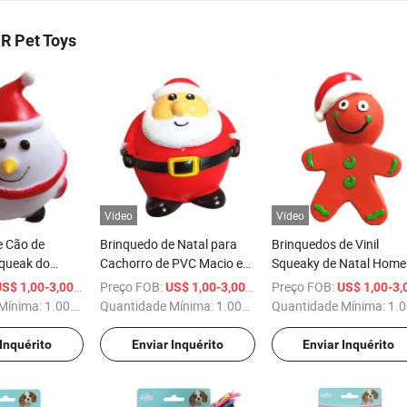
R Pet Toys
Vídeo
Vídeo
e Cão de
Brinquedo de Natal para
Brinquedos de Vinil
queak do
Cachorro de PVC Macio e
Squeaky de Natal Hom
e Natal
Squeaky
de Gengibre
/ Peça
Preço FOB:
/ Peça
Preço FOB:
S$ 1,00-3,00
US$ 1,00-3,00
US$ 1,00-3,
Mínima:
1.000 Peças
Quantidade Mínima:
1.000 Peças
Quantidade Mínima:
1.000 Pe
 Inquérito
Enviar Inquérito
Enviar Inquérito