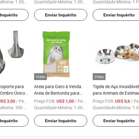
com apito
Mínima:
1.000 Peças
Quantidade Mínima:
1.000 Peças
Quantidade Mínima:
1 P
 Inquérito
Enviar Inquérito
Enviar Inquérito
Vídeo
Vídeo
nsporte para
Areia para Gato à Venda
Tigela de Aço Inoxidável
 Ombro Único
Areia de Bentonita para
para Animais de Estima
Gato
com Base de Borracha
/ Peça
Preço FOB:
/ Peça
Preço FOB:
/ P
US$ 3,00
US$ 1,00
US$ 0,6
Mínima:
300 Peças
Quantidade Mínima:
1.000 Peças
Quantidade Mínima:
1.000 Pe
 Inquérito
Enviar Inquérito
Enviar Inquérito