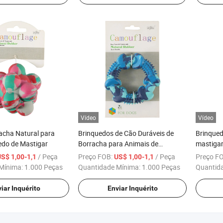
Vídeo
Vídeo
acha Natural para
Brinquedos de Cão Duráveis de
Brinqued
edo de Mastigar
Borracha para Animais de
mastigar
Estimação
estimaç
/ Peça
Preço FOB:
/ Peça
Preço F
S$ 1,00-1,1
US$ 1,00-1,1
Mínima:
1.000 Peças
Quantidade Mínima:
1.000 Peças
Quantid
iar Inquérito
Enviar Inquérito