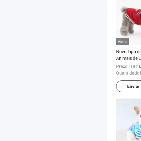
Vídeo
Novo Tipo de
Animais de 
Roupas de P
Preço FOB:
Verão Vesti
Quantidade 
Saia para C
Enviar