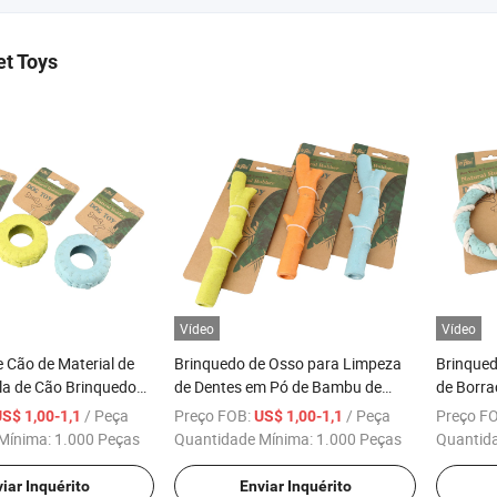
t Toys
Vídeo
Vídeo
 Cão de Material de
Brinquedo de Osso para Limpeza
Brinqued
la de Cão Brinquedo
de Dentes em Pó de Bambu de
de Borra
e Osso
Borracha
Cães Bri
/ Peça
Preço FOB:
/ Peça
Preço F
S$ 1,00-1,1
US$ 1,00-1,1
Animais 
Mínima:
1.000 Peças
Quantidade Mínima:
1.000 Peças
Quantid
iar Inquérito
Enviar Inquérito