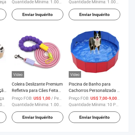
para Cães
eça
Quantidade Mínima:
1.000 Peças
Quantidade Mínima:
1.000 Peças
Enviar Inquérito
Enviar Inquérito
Vídeo
Vídeo
Coleira Deslizante Premium
Piscina de Banho para
ção
Refletiva para Cães Feita
Cachorros Personalizada /
de Corda de Escalada
Piscina Infantil Dobrável
eça
Preço FOB:
/ Peça
Preço FOB:
/ Peça
US$ 1,00
US$ 7,00-9,00
ças
Quantidade Mínima:
1.000 Peças
Quantidade Mínima:
10 Peças
Enviar Inquérito
Enviar Inquérito