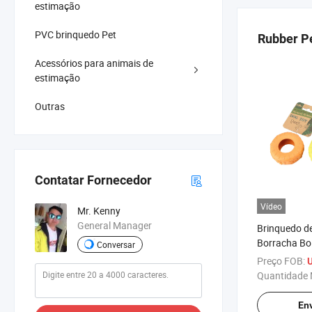
estimação
PVC brinquedo Pet
Rubber Pe
Acessórios para animais de
estimação
Outras
Contatar Fornecedor
Vídeo
Mr. Kenny
General Manager
Brinquedo de
Borracha Bo
Conversar
em Forma d
Preço FOB:
U
Quantidade 
Env