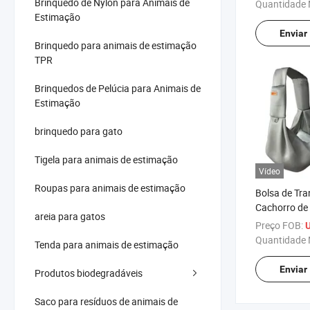
Brinquedo de Nylon para Animais de
Quantidade 
Estimação
Enviar
Brinquedo para animais de estimação
TPR
Brinquedos de Pelúcia para Animais de
Estimação
brinquedo para gato
Tigela para animais de estimação
Vídeo
Roupas para animais de estimação
Bolsa de Tra
Cachorro de
areia para gatos
para Verão
Preço FOB:
Quantidade 
Tenda para animais de estimação
Enviar
Produtos biodegradáveis
Saco para resíduos de animais de