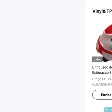
Vinyl& TP
Vídeo
Brinquedo d
Estimação S
Papai Noel d
Preço FOB:
U
Quantidade 
Enviar