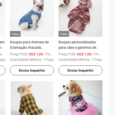
Vídeo
Vídeo
 em
Roupas para Animais de
Roupas personalizadas
ara
Estimação Atacado
para cães e gatinhos de
Personalizar Natal Casaco
outono e primavera
ça
Preço FOB:
/ Peça
Preço FOB:
/ Peça
US$ 1,00
US$ 1,00
Bonito para Cachorro
eça
Quantidade Mínima:
1 Peça
Quantidade Mínima:
1 Peça
Enviar Inquérito
Enviar Inquérito