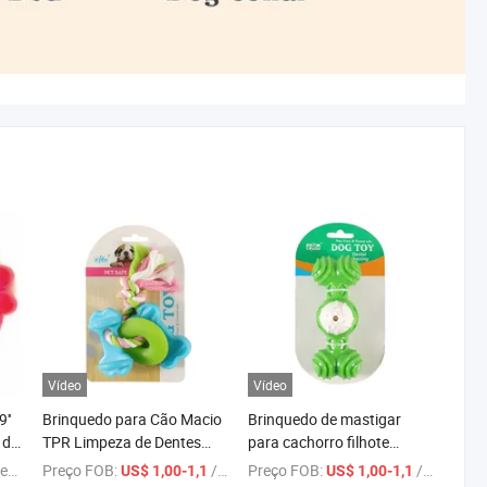
Vídeo
Vídeo
''
Brinquedo para Cão Macio
Brinquedo de mastigar
 de
TPR Limpeza de Dentes
para cachorro filhote
Brinquedo de Mastigar
durável e barulhento
ça
Preço FOB:
/ Peça
Preço FOB:
/ Peça
US$ 1,00-1,1
US$ 1,00-1,1