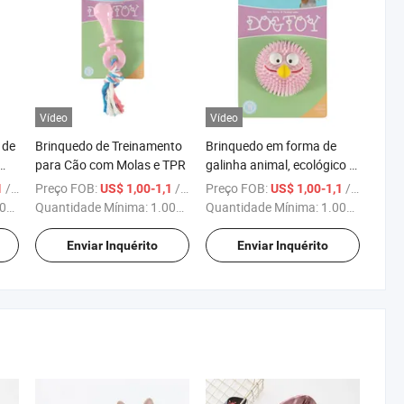
Vídeo
Vídeo
 de
Brinquedo de Treinamento
Brinquedo em forma de
para Cão com Molas e TPR
galinha animal, ecológico e
vendido por atacado
/ Peça
Preço FOB:
/ Peça
Preço FOB:
/ Peça
1
US$ 1,00-1,1
US$ 1,00-1,1
o,
ças
Quantidade Mínima:
1.000 Peças
Quantidade Mínima:
1.000 Peças
Enviar Inquérito
Enviar Inquérito