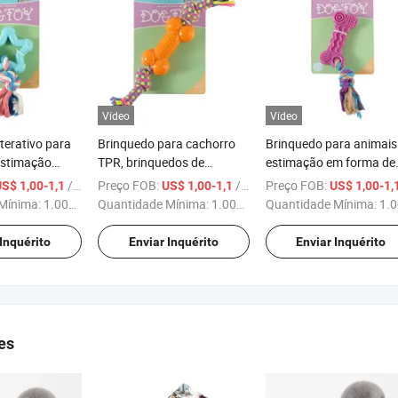
Vídeo
Vídeo
terativo para
Brinquedo para cachorro
Brinquedo para animais
Estimação
TPR, brinquedos de
estimação em forma de
de TPR
mastigar para filhotes
osso feito de borracha
/ Peça
Preço FOB:
/ Peça
Preço FOB:
S$ 1,00-1,1
US$ 1,00-1,1
US$ 1,00-1,
natural, silicone, plástic
Mínima:
1.000 Peças
Quantidade Mínima:
1.000 Peças
Quantidade Mínima:
1.000 Pe
TPR, nylon e ABS
 Inquérito
Enviar Inquérito
Enviar Inquérito
es