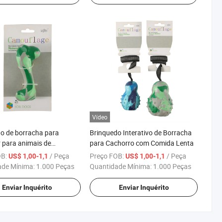
Vídeo
o de borracha para
Brinquedo Interativo de Borracha
 para animais de
para Cachorro com Comida Lenta
ão OEM
OB:
/ Peça
Preço FOB:
/ Peça
US$ 1,00-1,1
US$ 1,00-1,1
ade Mínima:
1.000 Peças
Quantidade Mínima:
1.000 Peças
Enviar Inquérito
Enviar Inquérito