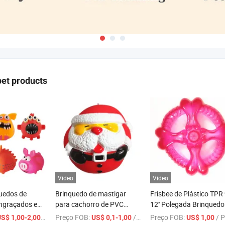
pet products
Vídeo
Vídeo
uedos de
Brinquedo de mastigar
Frisbee de Plástico TPR 9
ngraçados em
para cachorro de PVC
12'' Polegada Brinquedo
ra Cães
vinílico, brinquedo de Natal
Pneu
/ Peça
Preço FOB:
/ Peça
Preço FOB:
/ Pe
S$ 1,00-2,00
US$ 0,1-1,00
US$ 1,00