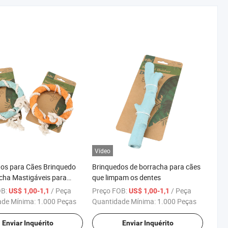
Vídeo
os para Cães Brinquedo
Brinquedos de borracha para cães
cha Mastigáveis para
que limpam os dentes
nquedo de Borracha para
OB:
/ Peça
Preço FOB:
/ Peça
US$ 1,00-1,1
US$ 1,00-1,1
de Estimação
ade Mínima:
1.000 Peças
Quantidade Mínima:
1.000 Peças
Enviar Inquérito
Enviar Inquérito