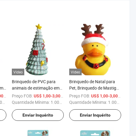
Vídeo
Vídeo
Brinquedo de PVC para
Brinquedo de Natal para
em
animais de estimação em
Pet, Brinquedo de Mastigar
forma de árvore de Natal
para Cachorro, Pato
/ Peça
Preço FOB:
/ Peça
Preço FOB:
/ Peça
00
US$ 1,00-3,00
US$ 1,00-3,00
com som de guizo
Amarelo
ças
Quantidade Mínima:
1.000 Peças
Quantidade Mínima:
1.000 Peças
Enviar Inquérito
Enviar Inquérito