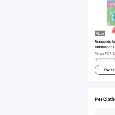
Vídeo
Brinquedo In
Animais de 
Brinquedos 
Preço FOB:
U
Quantidade 
Enviar
Pet Cloth