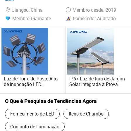
Jiangsu, China
Membro desde: 2019
Membro Diamante
Fornecedor Auditado
Luz de Torre de Poste Alto
IP67 Luz de Rua de Jardim
de Inundação LED
Solar Integrada à Prova
Octagonal ao Ar Livre
d'Água com Dois Painéis
Galvanizado à Prova
Solares Integrados
d'Água
O Que é Pesquisa de Tendências Agora
Fornecimento de LED
Itens de Chumbo
Conjunto de Iluminação