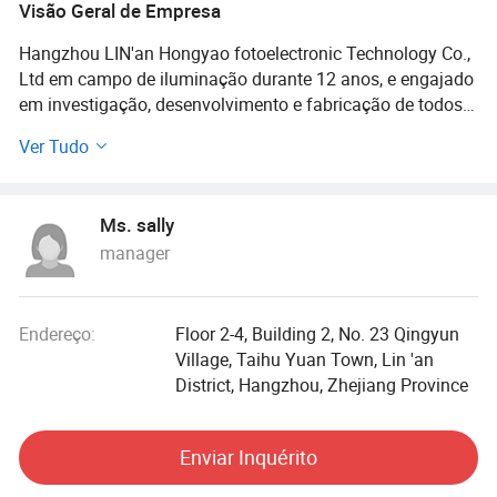
Visão Geral de Empresa
Hangzhou LIN'an Hongyao fotoelectronic Technology Co.,
Ltd em campo de iluminação durante 12 anos, e engajado
em investigação, desenvolvimento e fabricação de todos
os tipos de produtos de iluminação eletrônica. Fábrica e
Ver Tudo
todas as nossas instalações estão localizadas na cidade
de Hangzhou, província de Zhejiang, que é uma das
maiores bases de produção de lâmpadas LED na China. A
Ms. sally
nossa empresa tem mais de 200 emplyees, o próprio
manager
laboratório de construção para testes de produtos de
iluminação. Nossos parceiros de cooperação empresarial
em todo o mundo, o principal mercado, incluindo América
do Norte, América do Sul, Ásia do Sudeste, Aisa Médio,
Endereço:
Floor 2-4, Building 2, No. 23 Qingyun
Oriente Médio, Europa Oriental, África do Sul países.
Village, Taihu Yuan Town, Lin 'an
Esperamos cooperar com mais clientes para o
District, Hangzhou, Zhejiang Province
desenvolvimento mútuo e benefícios.
Enviar Inquérito