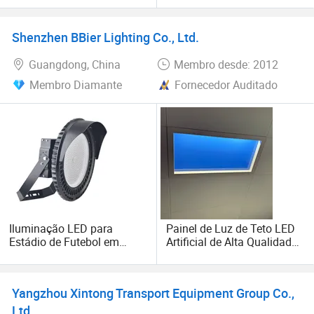
para estacionamento e
d'Água IP65 Luz Solar de
quadra esportiva
Rua Integrada para Exterior
Shenzhen BBier Lighting Co., Ltd.
Guangdong, China
Membro desde: 2012
Membro Diamante
Fornecedor Auditado
Iluminação LED para
Painel de Luz de Teto LED
Estádio de Futebol em
Artificial de Alta Qualidade
Alumínio Interno e Externo
para Iluminação Interna
IP65
Yangzhou Xintong Transport Equipment Group Co.,
Ltd.