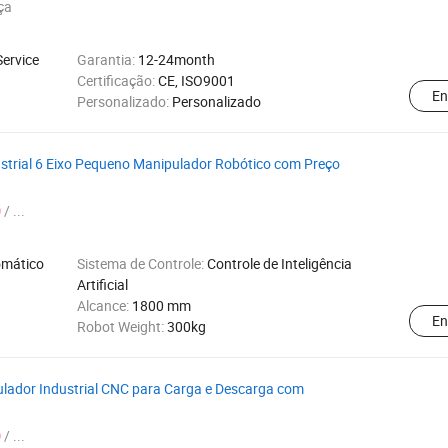
ça
Service
Garantia:
12-24month
Certificação:
CE, ISO9001
En
Personalizado:
Personalizado
trial 6 Eixo Pequeno Manipulador Robótico com Preço
/ ...
0
omático
Sistema de Controle:
Controle de Inteligência
Artificial
Alcance:
1800 mm
En
Robot Weight:
300kg
lador Industrial CNC para Carga e Descarga com
/ ...
0