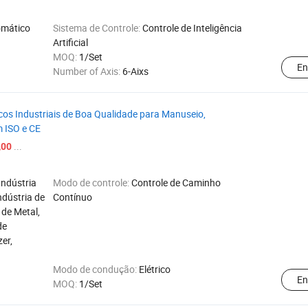
omático
Sistema de Controle:
Controle de Inteligência
Artificial
MOQ:
1/Set
En
Number of Axis:
6-Aixs
os Industriais de Boa Qualidade para Manuseio,
m ISO e CE
...
,00
Indústria
Modo de controle:
Controle de Caminho
ndústria de
Contínuo
 de Metal,
de
zer,
Modo de condução:
Elétrico
En
MOQ:
1/Set