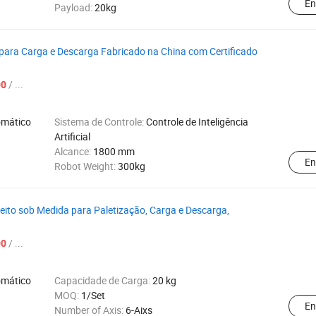
En
Payload:
20kg
ara Carga e Descarga Fabricado na China com Certificado
/ ...
00
omático
Sistema de Controle:
Controle de Inteligência
Artificial
Alcance:
1800 mm
En
Robot Weight:
300kg
Feito sob Medida para Paletização, Carga e Descarga,
/ ...
00
omático
Capacidade de Carga:
20 kg
MOQ:
1/Set
En
Number of Axis:
6-Aixs