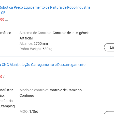
Robótica Preço Equipamento de Pintura de Robô Industrial
o CE
...
,00
omático
Sistema de Controle:
Controle de Inteligência
Artificial
Alcance:
2700mm
En
Robot Weight:
680kg
tria CNC Manipulação Carregamento e Descarregamento
/ ...
00
Indústria
Modo de controle:
Controle de Caminho
ão,
Contínuo
Indústria
, Stamping
MOQ:
1/Set