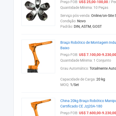
Preço FOB:
/ Pe
US$ 25,00-100,00
Quantidade Mínima:
10 Peças
Serviço pós-venda:
Online/on-Site 
Condição:
Novo
Padrão:
DIN, ASTM, GOST
Braço Robótico de Montagem Indus
Baixo
Preço FOB:
US$ 7.100,00-9.230,0
Quantidade Mínima:
1 Conjunto
Grau Automático:
Totalmente Aut
Capacidade de Carga:
20 kg
MOQ:
1/Set
China 20kg Braço Robótico Manipu
Certificado CE Jzj20A-180
Preço FOB:
US$ 7.600,00-9.230,0