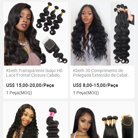
Fornecimento de Fábrica
Kbeth Transparente Suíço HD
Kbeth 30 Comprimento de
Lace Frontal Closure Cabelo
Polegada Extensão de Cabelo
Virgem Brasileiro, Tece Onda
Humano para Beleza Negra
Corporal Pacote com 4X4 5X5
Americana 2021 Moda Verão
US$ 15,00-20,00/Peça
US$ 8,00-15,00/Peça
6X6 Manual Fazendo
Personalizada Brasileira Remy
1 Peça
(MOQ)
1 Peça
(MOQ)
Fechamento Atacado
100% Cabelo Humano Virgem
Mink Sedoso Weaving