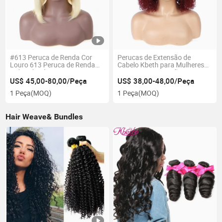
#613 Peruca de Renda Cor
Perucas de Extensão de
Louro 613 Peruca de Renda
Cabelo Kbeth para Mulheres
Bob Colorida Lisa 613 Perucas
Presente 2021 Verão Curto
de Renda Completa HD
Legal Macio Respirável
US$ 45,00-80,00/Peça
US$ 38,00-48,00/Peça
Fechamento de Renda
Vermelho Marrom Dourado
1 Peça
(MOQ)
1 Peça
(MOQ)
Pacotes de Cabelo para 613
Verde Roxo Cinza Cor Sexy
Fornecedores de Cabelo
Kinly Liso HD 360 Perucas de
Humano Colorido
Renda
Hair Weave& Bundles