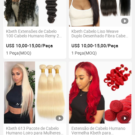
Kbeth Extensões de Cabelo
Kbeth Cabelo Liso Weave
100 Cabelo Humano Remy 26
Duplo Desenhado Fibra Cabelo
Polegada 2021 Verão 100
10A Liso 100g Cada Peça
Cabelo Humano Virgem
Extensão de Cabelo Humano
US$ 10,00-15,00/Peça
US$ 10,00-15,00/Peça
Ondulado Profundo Mink
China Pacotes com
1 Peça
(MOQ)
1 Peça
(MOQ)
Brasileiro Extensão de Trança
Fechamento de Renda Suíça
Atacado
Kbeth 613 Pacote de Cabelo
Extensão de Cabelo Humano
Humano Loiro para Mulheres
Vermelha Kbeth para