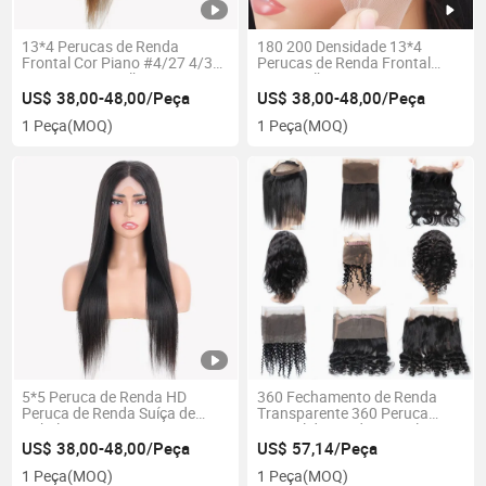
13*4 Perucas de Renda
180 200 Densidade 13*4
Frontal Cor Piano #4/27 4/30
Perucas de Renda Frontal
Peruca para Mulheres Negras
para Mulheres Negras Peruca
Peruca de Renda Suíça HD
de Renda Transparente HD
US$ 38,00-48,00/Peça
US$ 38,00-48,00/Peça
com Cabelo de Bebê
1 Peça
(MOQ)
1 Peça
(MOQ)
5*5 Peruca de Renda HD
360 Fechamento de Renda
Peruca de Renda Suíça de
Transparente 360 Peruca
Cabelo Humano com
Frontal de Renda Completa
Fechamento
US$ 38,00-48,00/Peça
US$ 57,14/Peça
1 Peça
(MOQ)
1 Peça
(MOQ)