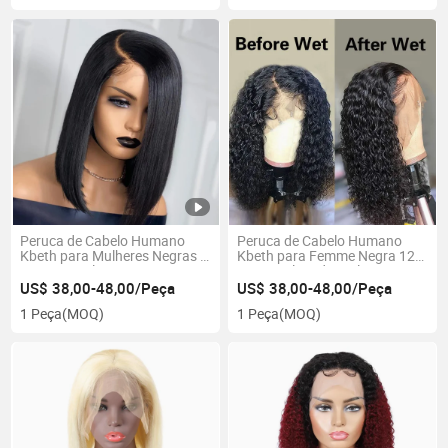
Peruca de Cabelo Humano
Peruca de Cabelo Humano
Kbeth para Mulheres Negras e
Kbeth para Femme Negra 12
Meninas Beleza Lace
14 16 Polegada Kinly
Completa Atacado 14
Cacheado Charmoso Macio
US$ 38,00-48,00/Peça
US$ 38,00-48,00/Peça
Polegada Remy Liso Estilo
Bouncy Brasileiro Curto Bob
1 Peça
(MOQ)
1 Peça
(MOQ)
Bob Curto Peruca Frontal
2021 Moda de Verão
Brasileira Perucas Virgens
Fornecedores de Perucas de
com Cabelo de Bebê
Renda Completa