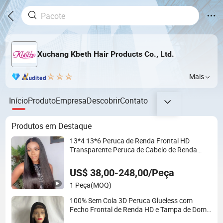
Xuchang Kbeth Hair Products Co., Ltd.
Mais
Início
Produto
Empresa
Descobrir
Contato
Produtos em Destaque
13*4 13*6 Peruca de Renda Frontal HD
Transparente Peruca de Cabelo de Renda
Frontal Completa 180 200 Densidade
Fechamento de Renda Top Qualidade
US$ 38,00-248,00/Peça
Fornecedor de Perucas Pronto para Enviar
1 Peça
(MOQ)
100% Sem Cola 3D Peruca Glueless com
Fecho Frontal de Renda HD e Tampa de Domo
Elástico 5X5 4X4 13X4 Renda de Filme Suíço