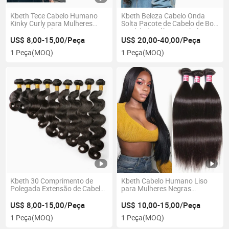
Kbeth Tece Cabelo Humano
Kbeth Beleza Cabelo Onda
Kinky Curly para Mulheres
Solta Pacote de Cabelo de Boa
Negras Cabelo Virgem Weave
Qualidade Fábrica Cabelo
2021 Moda 100% Remy
Humano Cacheado Weft
US$ 8,00-15,00/Peça
US$ 20,00-40,00/Peça
Natural Barato 13*4 De Orelha
1 Peça
(MOQ)
1 Peça
(MOQ)
a Orelha Personalizado 20
Pacote de Polegadas Weft
Kbeth 30 Comprimento de
Kbeth Cabelo Humano Liso
Polegada Extensão de Cabelo
para Mulheres Negras
Humano para Beleza Negra
Myanmar Cabelo Virgem Real
Americana 2021 Moda Verão
100% Remy 10inch a 40
US$ 8,00-15,00/Peça
US$ 10,00-15,00/Peça
Bom Preço 100% Cabelo
Polegada Comprimento
1 Peça
(MOQ)
1 Peça
(MOQ)
Humano Virgem de Mink
Personalizado Extensões de
Sedoso
Cabelo Humano Macio