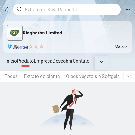
Kingherbs Limited
Mais
Início
Produto
Empresa
Descobrir
Contato
Todos
Extrato de planta
Óleos vegetais e Softgels
Mono