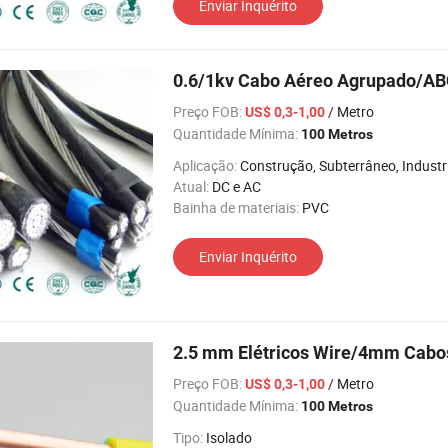
Enviar Inquérito
0.6/1kv Cabo Aéreo Agrupado/AB
Preço FOB:
/ Metro
US$ 0,3-1,00
Quantidade Mínima:
100 Metros
Aplicação:
Construção, Subterrâneo, Industrial, Estação d
Atual:
DC e AC
Bainha de materiais:
PVC
Enviar Inquérito
2.5 mm Elétricos Wire/4mm Cabo
Preço FOB:
/ Metro
US$ 0,3-1,00
Quantidade Mínima:
100 Metros
Tipo:
Isolado