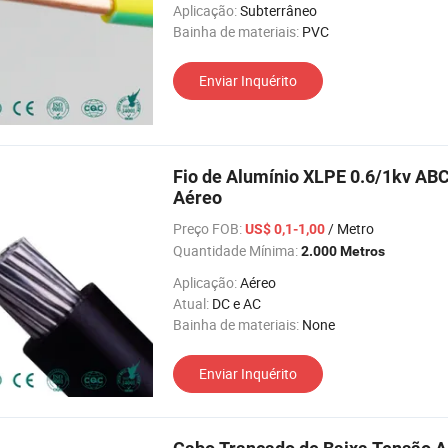
Aplicação:
Subterrâneo
Bainha de materiais:
PVC
Enviar Inquérito
Fio de Alumínio XLPE 0.6/1kv A
Aéreo
Preço FOB:
/ Metro
US$ 0,1-1,00
Quantidade Mínima:
2.000 Metros
Aplicação:
Aéreo
Atual:
DC e AC
Bainha de materiais:
None
Enviar Inquérito