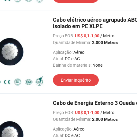
Cabo elétrico aéreo agrupado A
isolado em PE XLPE
Preço FOB:
/ Metro
US$ 0,1-1,00
Quantidade Mínima:
2.000 Metros
Aplicação:
Aéreo
Atual:
DC e AC
Bainha de materiais:
None
Enviar Inquérito
Cabo de Energia Externo 3 Queda
Preço FOB:
/ Metro
US$ 0,1-1,00
Quantidade Mínima:
2.000 Metros
Aplicação:
Aéreo
Atual:
DC e AC