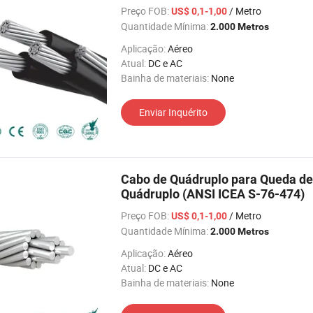
Preço FOB:
/ Metro
US$ 0,1-1,00
Quantidade Mínima:
2.000 Metros
Aplicação:
Aéreo
Atual:
DC e AC
Bainha de materiais:
None
Enviar Inquérito
Cabo de Quádruplo para Queda de
Quádruplo (ANSI ICEA S-76-474)
Preço FOB:
/ Metro
US$ 0,1-1,00
Quantidade Mínima:
2.000 Metros
Aplicação:
Aéreo
Atual:
DC e AC
Bainha de materiais:
None