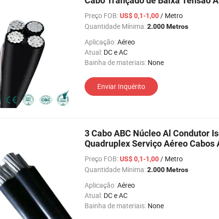
Cabo Trançado de Baixa Tensão 
Preço FOB:
/ Metro
US$ 0,1-1,00
Quantidade Mínima:
2.000 Metros
Aplicação:
Aéreo
Atual:
DC e AC
Bainha de materiais:
None
Enviar Inquérito
3 Cabo ABC Núcleo Al Condutor Is
Quadruplex Serviço Aéreo Cabos
Preço FOB:
/ Metro
US$ 0,1-1,00
Quantidade Mínima:
2.000 Metros
Aplicação:
Aéreo
Atual:
DC e AC
Bainha de materiais:
None