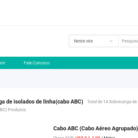
Neste site
rir
Fale Conosco
a de isolados de linha(cabo ABC)
Total de 14 Sobrecarga de 
ABC) Produtos
Cabo ABC (Cabo Aéreo Agrupado)
Preço FOB:
/ Metro
US$ 0,1-1,00