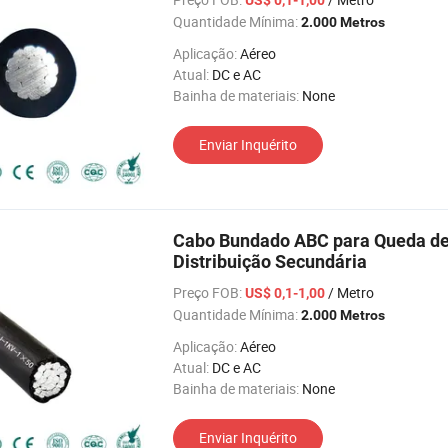
Quantidade Mínima:
2.000 Metros
Aplicação:
Aéreo
Atual:
DC e AC
Bainha de materiais:
None
Enviar Inquérito
Cabo Bundado ABC para Queda de S
Distribuição Secundária
Preço FOB:
/ Metro
US$ 0,1-1,00
Quantidade Mínima:
2.000 Metros
Aplicação:
Aéreo
Atual:
DC e AC
Bainha de materiais:
None
Enviar Inquérito