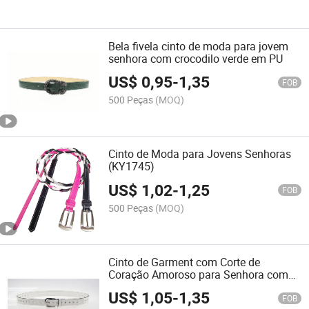
Bela fivela cinto de moda para jovem
senhora com crocodilo verde em PU
US$
0,95
-
1,35
FOB
500 Peças
(MOQ)
Cinto de Moda para Jovens Senhoras
(KY1745)
US$
1,02
-
1,25
FOB
500 Peças
(MOQ)
Cinto de Garment com Corte de
Coração Amoroso para Senhora com
Costura
US$
1,05
-
1,35
FOB