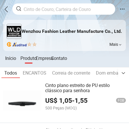
Wenzhou Fashion Leather Manufacture Co., Ltd.
Mais
Início
Produto
Empresa
Contato
Todos
ENCANTOS
Correia de corrente
Dom embalagem 
Cinto plano estreito de PU estilo
clássico para senhora
US$
1,05
-
1,55
FOB
500 Peças
(MOQ)