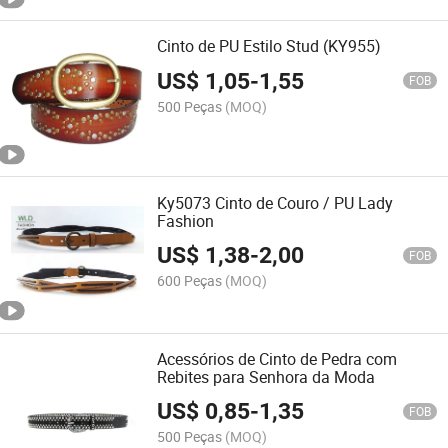
Cinto de PU Estilo Stud (KY955)
US$
1,05
-
1,55
FOB
500 Peças
(MOQ)
Ky5073 Cinto de Couro / PU Lady
Fashion
US$
1,38
-
2,00
FOB
600 Peças
(MOQ)
Acessórios de Cinto de Pedra com
Rebites para Senhora da Moda
US$
0,85
-
1,35
FOB
500 Peças
(MOQ)