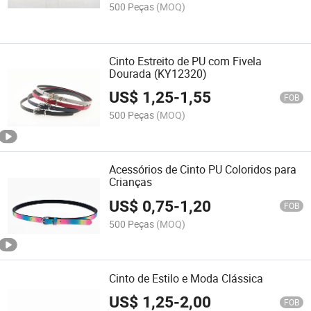
500 Peças
(MOQ)
Cinto Estreito de PU com Fivela
Dourada (KY12320)
US$
1,25
-
1,55
FOB
500 Peças
(MOQ)
Acessórios de Cinto PU Coloridos para
Crianças
US$
0,75
-
1,20
FOB
500 Peças
(MOQ)
Cinto de Estilo e Moda Clássica
US$
1,25
-
2,00
FOB