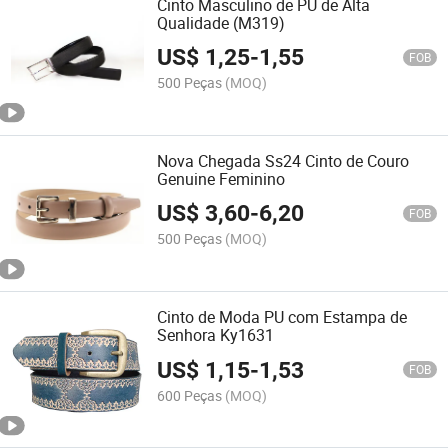
Cinto Masculino de PU de Alta
Qualidade (M319)
US$
1,25
-
1,55
FOB
500 Peças
(MOQ)
Nova Chegada Ss24 Cinto de Couro
Genuine Feminino
US$
3,60
-
6,20
FOB
500 Peças
(MOQ)
Cinto de Moda PU com Estampa de
Senhora Ky1631
US$
1,15
-
1,53
FOB
600 Peças
(MOQ)