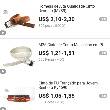
Homens de Alta Qualidade Cinto
Dividido (M789)
US$
2,10
-
2,30
FOB
500 peças
(MOQ)
M25 Cinto de Couro Masculino em PU
US$
1,21
-
1,51
FOB
600 Peças
(MOQ)
Cinto de PU Trançado para Jovem
Senhora Ky4690
US$
1,05
-
1,35
FOB
500 Peças
(MOQ)