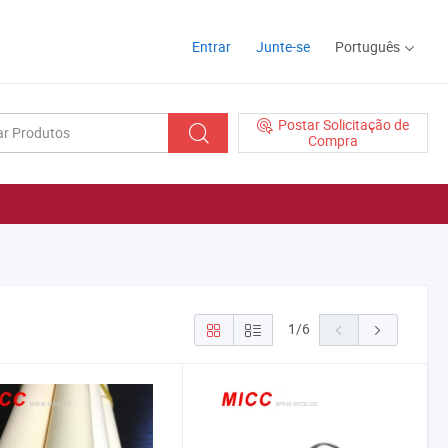
Entrar
Junte-se
Português
Postar Solicitação de
Compra
1
/
6