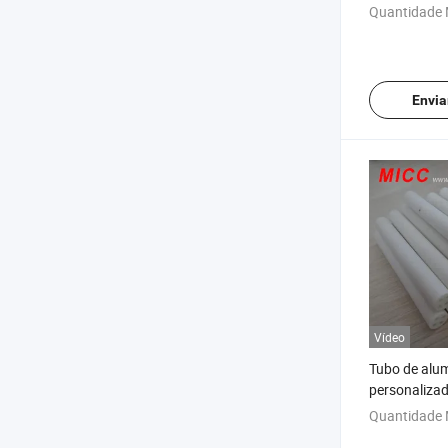
o Melhor Pr
Quantidade 
Envia
Vídeo
Tubo de alu
personaliza
Quantidade 