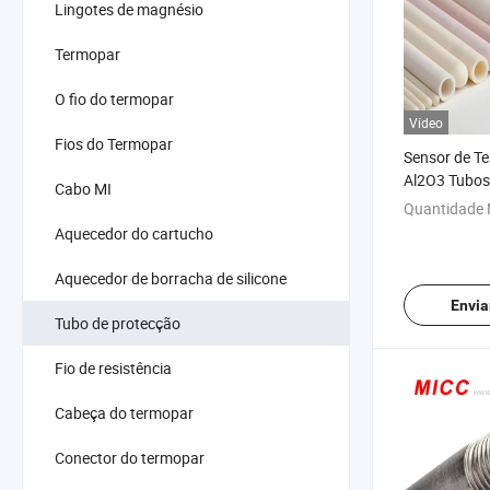
Lingotes de magnésio
Termopar
O fio do termopar
Vídeo
Fios do Termopar
Sensor de T
Al2O3 Tubos
Cabo MI
Termopar de
Quantidade 
Alumina
Aquecedor do cartucho
Aquecedor de borracha de silicone
Envia
Tubo de protecção
Fio de resistência
Cabeça do termopar
Conector do termopar