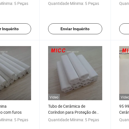
eço
Cerâ
Mínima:
5 Peças
Quantidade Mínima:
5 Peças
Quan
r Inquérito
Enviar Inquérito
Vídeo
Víde
mina
Tubo de Cerâmica de
95 99
do com furos
Coríndon para Proteção de
Cerâ
Termopar de Alta
Mínima:
5 Peças
Quantidade Mínima:
5 Peças
Quan
Temperatura de Alumina