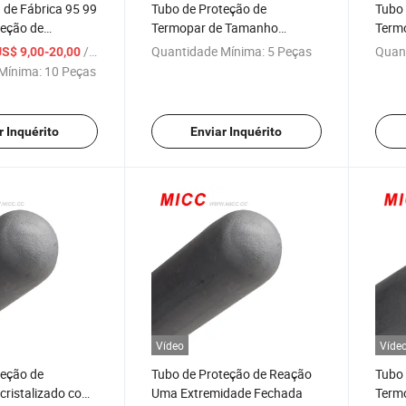
 de Fábrica 95 99
Tubo de Proteção de
Tubo 
teção de
Termopar de Tamanho
Term
ustrial
Personalizado
/ Peça
Quantidade Mínima:
5 Peças
Quan
US$ 9,00-20,00
Mínima:
10 Peças
r Inquérito
Enviar Inquérito
Vídeo
Víde
teção de
Tubo de Proteção de Reação
Tubo 
cristalizado com
Uma Extremidade Fechada
Term