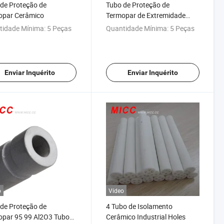
de Proteção de
Tubo de Proteção de
opar Cerâmico
Termopar de Extremidade
Fechada
tidade Mínima:
5 Peças
Quantidade Mínima:
5 Peças
Enviar Inquérito
Enviar Inquérito
o
Vídeo
de Proteção de
4 Tubo de Isolamento
opar 95 99 Al2O3 Tubo
Cerâmico Industrial Holes