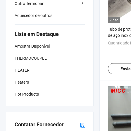
Outro Termopar
Aquecedor de outros
Vídeo
Tubo de pro
Lista em Destaque
de aço inoxi
parafuso
Quantidade 
Amostra Disponível
THERMOCOUPLE
Envia
HEATER
Heaters
Hot Products
Contatar Fornecedor