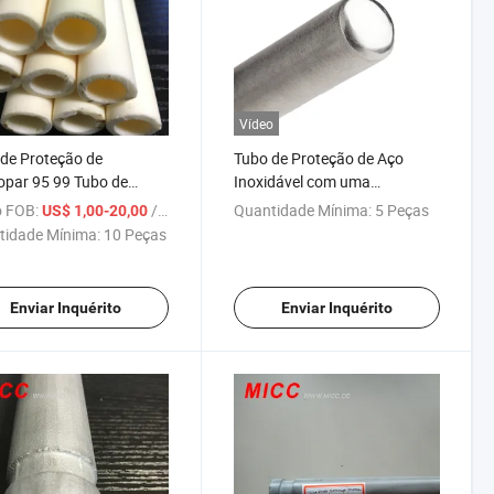
Vídeo
de Proteção de
Tubo de Proteção de Aço
par 95 99 Tubo de
Inoxidável com uma
na Isolante Cerâmico
Extremidade Fechada
 FOB:
/ Peça
Quantidade Mínima:
5 Peças
US$ 1,00-20,00
tidade Mínima:
10 Peças
Enviar Inquérito
Enviar Inquérito