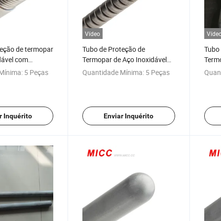
Vídeo
Víde
teção de termopar
Tubo de Proteção de
Tubo 
dável com
Termopar de Aço Inoxidável
Term
para Primavera
de Ce
Mínima:
5 Peças
Quantidade Mínima:
5 Peças
Quan
r Inquérito
Enviar Inquérito