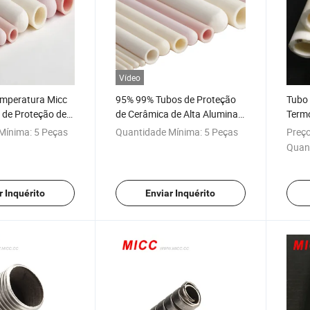
Vídeo
emperatura Micc
95% 99% Tubos de Proteção
Tubo 
 de Proteção de
de Cerâmica de Alta Alumina
Termo
 Cerâmica de
para Termopar
Alumi
Mínima:
5 Peças
Quantidade Mínima:
5 Peças
Preço
Quan
r Inquérito
Enviar Inquérito