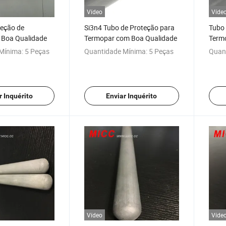
Vídeo
Víde
teção de
Si3n4 Tubo de Proteção para
Tubo 
 Boa Qualidade
Termopar com Boa Qualidade
Termo
Mínima:
5 Peças
Quantidade Mínima:
5 Peças
Quan
r Inquérito
Enviar Inquérito
Vídeo
Víde