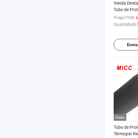
Venda Direta
Tubo de Pro
Termopar Ind
Preço FOB:
Quantidade 
Envia
Vídeo
Tubo de Pro
Termopar Re