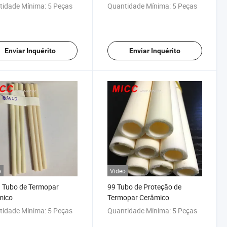
mico
tidade Mínima:
5 Peças
Quantidade Mínima:
5 Peças
Enviar Inquérito
Enviar Inquérito
o
Vídeo
 Tubo de Termopar
99 Tubo de Proteção de
mico
Termopar Cerâmico
tidade Mínima:
5 Peças
Quantidade Mínima:
5 Peças