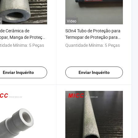
o
Vídeo
de Cerâmica de
Si3n4 Tubo de Proteção para
opar, Manga de Proteção
Termopar de Proteção para
râmica de Alumina 99%
Medição de Temperatura de
tidade Mínima:
5 Peças
Quantidade Mínima:
5 Peças
Líquido de Alumínio
Enviar Inquérito
Enviar Inquérito