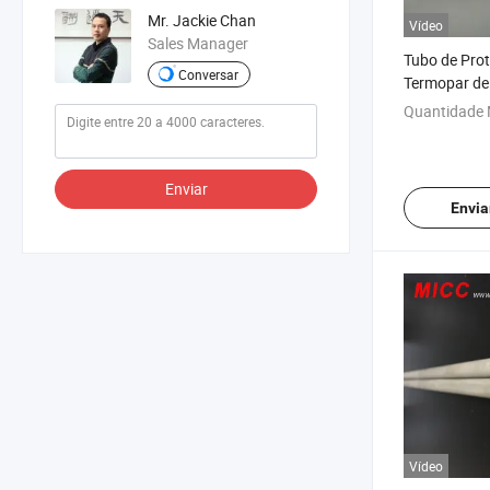
Mr. Jackie Chan
Vídeo
Sales Manager
Tubo de Pro
Conversar
Termopar de
Quantidade 
Enviar
Envia
Vídeo