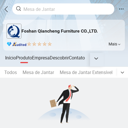
Foshan Qiancheng Furniture CO.,LTD.
Mais
Início
Produto
Empresa
Descobrir
Contato
Todos
Mesa de Jantar
Mesa de Jantar Extensível
Cade