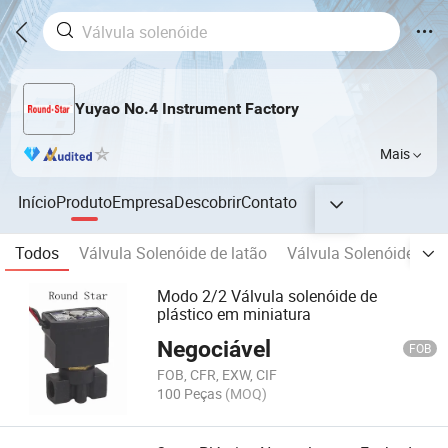
Yuyao No.4 Instrument Factory
Mais
Início
Produto
Empresa
Descobrir
Contato
Todos
Válvula Solenóide de latão
Válvula Solenóide de 
Modo 2/2 Válvula solenóide de
plástico em miniatura
Negociável
FOB
FOB, CFR, EXW, CIF
100 Peças
(MOQ)