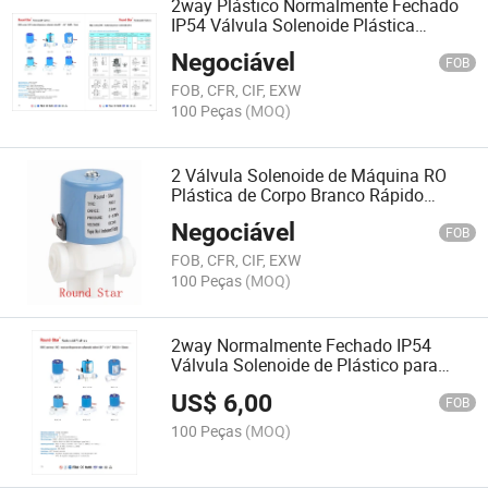
2way Plástico Normalmente Fechado
IP54 Válvula Solenoide Plástica
Miniatura (RSC-8)
Negociável
FOB
FOB, CFR, CIF, EXW
100 Peças
(MOQ)
2 Válvula Solenoide de Máquina RO
Plástica de Corpo Branco Rápido
Fitting
Negociável
FOB
FOB, CFR, CIF, EXW
100 Peças
(MOQ)
2way Normalmente Fechado IP54
Válvula Solenoide de Plástico para
Dispenser RO (RSC-2)
US$
6,00
FOB
100 Peças
(MOQ)