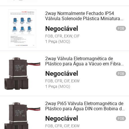
2way Normalmente Fechado IP54
Válvula Solenoide Plástica Miniatura
para Máquina RO
Negociável
FOB
FOB, CFR, EXW, CIF
1 Peça
(MOQ)
2way Válvula Eletromagnética de
Plástico para Água a Vácuo em Fibra
de Vidro e PP (RSO-SL)
Negociável
FOB
FOB, CFR, CIF, EXW
1 Peça
(MOQ)
2way Pi65 Válvula Eletromagnética de
Plástico para Água DIN com Bobina de
Ar e Vácuo
Negociável
FOB
FOB, CFR, CIF, EXW