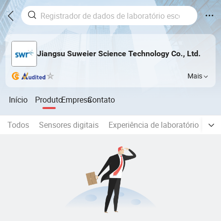
Jiangsu Suweier Science Technology Co., Ltd.
Mais
Início
Produto
Empresa
Contato
Todos
Sensores digitais
Experiência de laboratório
Reg