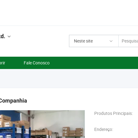
d.
Neste site
rir
Fale Conosco
a Companhia
Produtos Principais:
Endereço: