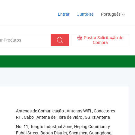
Entrar
Junte-se
Português
Postar Solicitação de
Compra
‪Antenas de Comunicação‬
,
‪Antenas WiFi‬
,
‪Conectores
RF‬
,
‪Cabo‬
,
‪Antena de Fibra de Vidro‬
,
‪5GHz Antena‬
No. 11, Tongfu Industrial Zone, Heping Community,
Fuhai Street, Bao'an District, Shenzhen, Guangdong,