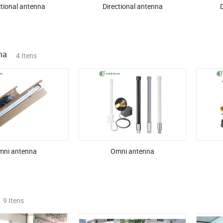
ctional antenna
Directional antenna
D
na
4 Itens
mni antenna
Omni antenna
9 Itens