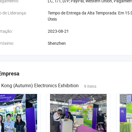
Pagamento:
LC, T/T, D/P, PayPal, Western Union, Pagame
 de Liderança:
Tempo de Entrega da Alta Temporada: Em 15 D
Úteis
rtação:
2023-08-21
Próximo:
Shenzhen
Empresa
Kong (Autumn) Electronics Exhibition
9 Itens