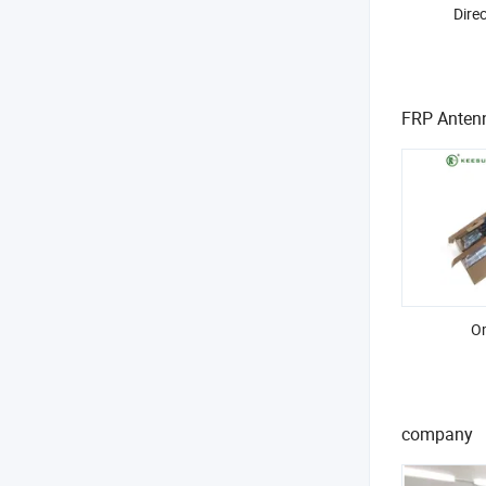
Dire
FRP Anten
O
company