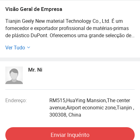
Cab Eaa EVA GPPS HDPE HIPS,
Visão Geral de Empresa
Metalurgia, Produtos Semi Acabados
em Plástico
Tianjin Geely New material Technology Co., Ltd. É um
fornecedor e exportador profissional de matérias-primas
de plástico DuPont. Oferecemos uma grande selecção de
plásticos de engenharia para uma vasta gama de
Ver Tudo
aplicações. Temos um armazém de 2000 metros
quadrados, com uma grande quantidade de inventário e
capacidade de fornecimento contínua e estável. Como
Mr. Ni
fornecedor profissional, podemos fornecer-lhe uma vasta
gama de materiais, orçamentos rápidos e um serviço ao
cliente eficiente. Nós o apoiamos em cada etapa do
processo de engenharia de plásticos, trazendo valor
agregado ao seu projeto.
Endereço:
RM515,HuaYing Mansion,The center
avenue,Airport economic zone,Tianjin ,
300308, China
Enviar Inquérito