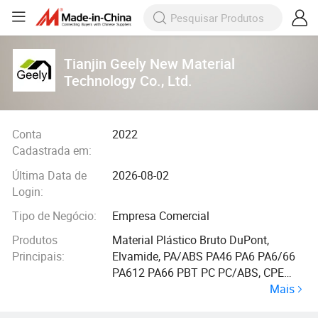
Tianjin Geely New Material
Technology Co., Ltd.
Conta
2022
Cadastrada em:
Última Data de
2026-08-02
Login:
Tipo de Negócio:
Empresa Comercial
Produtos
Material Plástico Bruto DuPont,
Principais:
Elvamide, PA/ABS PA46 PA6 PA6/66
PA612 PA66 PBT PC PC/ABS, CPE
Mais
Poe SBR Sbs SEBS Sis TPE Tpee Tpo
TPR Tpsiv, ABS Adpoly as(San) Ca