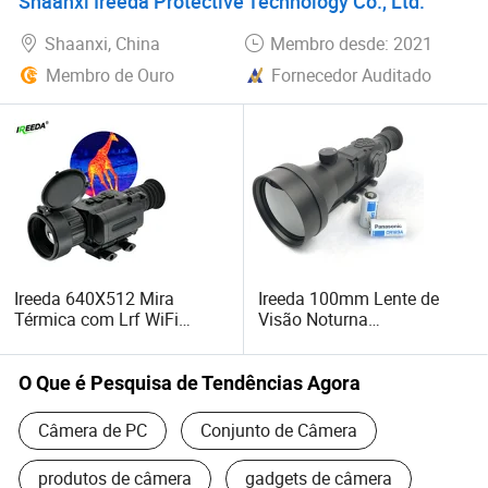
Shaanxi Ireeda Protective Technology Co., Ltd.
Entre em contato conosco hoje para saber mais sobre os
nossos serviços e como podemos ajudá-lo a alcançar
Shaanxi, China
Membro desde: 2021
suas metas com soluções de imagem térmica de precisão.
Membro de Ouro
Fornecedor Auditado
Ireeda 640X512 Mira
Ireeda 100mm Lente de
Térmica com Lrf WiFi
Visão Noturna
25mm/35mm/50mm Visor
Infravermelha Telescópio
Térmico Portátil
Monocular de Imagem
Térmica
O Que é Pesquisa de Tendências Agora
Câmera de PC
Conjunto de Câmera
produtos de câmera
gadgets de câmera