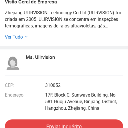
Visão Geral de Empresa
Zhejiang ULIRVISION Technology Co Ltd (ULIRVISION) foi
criada em 2005. ULIRVISION se concentra em inspeções
termográficas, imagens de raios ultravioletas, gás
imaging, tecnologia de imagem acústica da inovação e da
Ver Tudo
industrialização, que é empresa de alta tecnologia,
empresa de software principais nacionais, nacionais
especializados e pequenas empresas gigantes.
Ms. Ulirvision
Por mais de uma década, ULIRVISION forneceu centenas
de milhares de conjuntos de câmaras de imagens
térmicas, UVSee câmaras corona, câmaras de imagens de
gás, que são amplamente utilizadas em electricidade, da
CEP:
310052
defesa nacional, da protecção do ambiente, prevenção e
Endereço:
17F, Block C, Sunwave Building, No.
controlo da epidemia e outros campos, escoltas e
581 Huoju Avenue, Binjiang District,
equipamento de segurança humana.
Hangzhou, Zhejiang, China
"Para criar valor para os clientes, para fornecer uma
plataforma para o strugglers, contribuir para o progresso
Enviar Inquérito