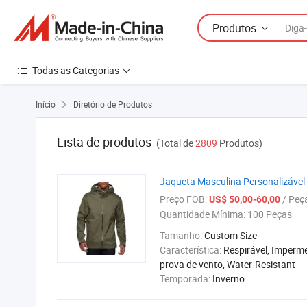
Produtos
Todas as Categorias
Início
Diretório de Produtos

Lista de produtos
(Total de
2809
Produtos)
Jaqueta Masculina Personalizável
Preço FOB:
/ Peç
US$ 50,00-60,00
Quantidade Mínima:
100 Peças
Tamanho:
Custom Size
Característica:
Respirável, Imperme
prova de vento, Water-Resistant
Temporada:
Inverno