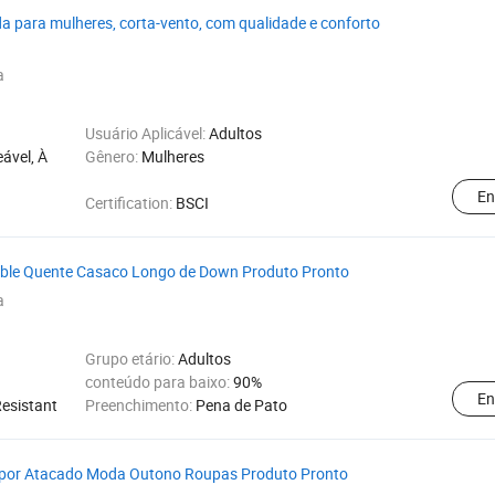
 para mulheres, corta-vento, com qualidade e conforto
a
Usuário Aplicável:
Adultos
ável, À
Gênero:
Mulheres
En
Certification:
BSCI
able Quente Casaco Longo de Down Produto Pronto
a
Grupo etário:
Adultos
conteúdo para baixo:
90%
En
Resistant
Preenchimento:
Pena de Pato
x por Atacado Moda Outono Roupas Produto Pronto