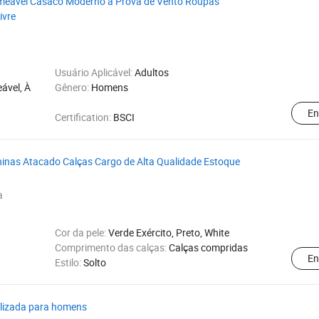
rmeável Casaco Moderno à Prova de Vento Roupas
ivre
Usuário Aplicável:
Adultos
ável, À
Gênero:
Homens
En
Certification:
BSCI
ninas Atacado Calças Cargo de Alta Qualidade Estoque
a
Cor da pele:
Verde Exército, Preto, White
Comprimento das calças:
Calças compridas
En
Estilo:
Solto
alizada para homens