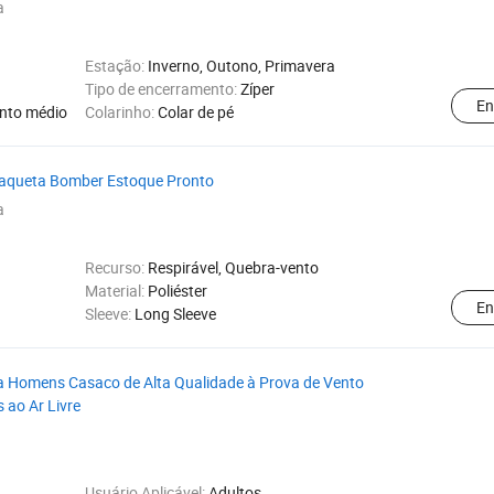
a
Estação:
Inverno, Outono, Primavera
Tipo de encerramento:
Zíper
En
nto médio
Colarinho:
Colar de pé
 Jaqueta Bomber Estoque Pronto
a
Recurso:
Respirável, Quebra-vento
Material:
Poliéster
En
Sleeve:
Long Sleeve
a Homens Casaco de Alta Qualidade à Prova de Vento
 ao Ar Livre
Usuário Aplicável:
Adultos