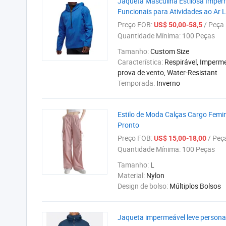
Jaqueta Masculina Estilosa Impe
Funcionais para Atividades ao Ar L
Preço FOB:
/ Peça
US$ 50,00-58,5
Quantidade Mínima:
100 Peças
Tamanho:
Custom Size
Característica:
Respirável, Imperme
prova de vento, Water-Resistant
Temporada:
Inverno
Estilo de Moda Calças Cargo Femi
Pronto
Preço FOB:
/ Peç
US$ 15,00-18,00
Quantidade Mínima:
100 Peças
Tamanho:
L
Material:
Nylon
Design de bolso:
Múltiplos Bolsos
Jaqueta impermeável leve person