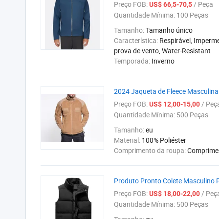
Preço FOB:
/ Peça
US$ 66,5-70,5
Quantidade Mínima:
100 Peças
Tamanho:
Tamanho único
Característica:
Respirável, Imperme
prova de vento, Water-Resistant
Temporada:
Inverno
2024 Jaqueta de Fleece Masculina
Preço FOB:
/ Peç
US$ 12,00-15,00
Quantidade Mínima:
500 Peças
Tamanho:
eu
Material:
100% Poliéster
Comprimento da roupa:
Comprime
Produto Pronto Colete Masculino 
Preço FOB:
/ Peç
US$ 18,00-22,00
Quantidade Mínima:
500 Peças