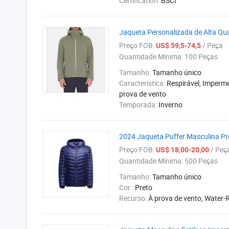
Certification:
BSCI
Jaqueta Personalizada de Alta Qu
Preço FOB:
/ Peça
US$ 59,5-74,5
Quantidade Mínima:
100 Peças
Tamanho:
Tamanho único
Característica:
Respirável, Imperme
prova de vento
Temporada:
Inverno
2024 Jaqueta Puffer Masculina Pro
Preço FOB:
/ Peç
US$ 18,00-20,00
Quantidade Mínima:
500 Peças
Tamanho:
Tamanho único
Cor.:
Preto
Recurso:
À prova de vento, Water-