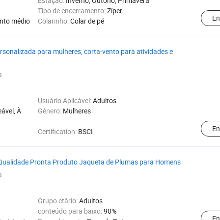
Estação:
Inverno, Outono, Primavera
Tipo de encerramento:
Zíper
En
nto médio
Colarinho:
Colar de pé
rsonalizada para mulheres, corta-vento para atividades e
a
Usuário Aplicável:
Adultos
ável, À
Gênero:
Mulheres
En
Certification:
BSCI
 Qualidade Pronta Produto Jaqueta de Plumas para Homens
a
Grupo etário:
Adultos
conteúdo para baixo:
90%
En