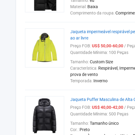
Tamanho:
eu
Material:
Baixa
Comprimento da roupa:
Comprime
Jaqueta impermeável respirável pe
ao ar livre
Preço FOB:
/ Peç
US$ 50,00-60,00
Quantidade Mínima:
100 Peças
Tamanho:
Custom Size
Característica:
Respirável, Imperme
prova de vento
Temporada:
Inverno
Jaqueta Puffer Masculina de Alta
Preço FOB:
/ Peç
US$ 40,00-42,00
Quantidade Mínima:
500 Peças
Tamanho:
Tamanho único
Cor.:
Preto