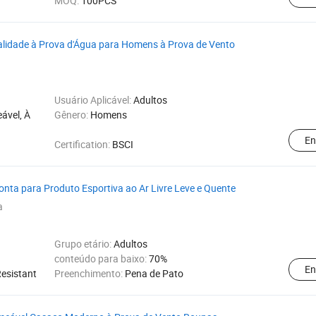
MOQ:
100PCS
alidade à Prova d'Água para Homens à Prova de Vento
Usuário Aplicável:
Adultos
ável, À
Gênero:
Homens
En
Certification:
BSCI
nta para Produto Esportiva ao Ar Livre Leve e Quente
a
Grupo etário:
Adultos
conteúdo para baixo:
70%
En
Resistant
Preenchimento:
Pena de Pato