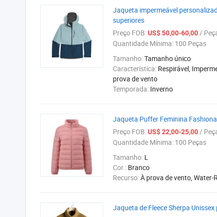
Jaqueta impermeável personalizada
superiores
Preço FOB:
/ Peç
US$ 50,00-60,00
Quantidade Mínima:
100 Peças
Tamanho:
Tamanho único
Característica:
Respirável, Imperme
prova de vento
Temporada:
Inverno
Jaqueta Puffer Feminina Fashion
Preço FOB:
/ Peç
US$ 22,00-25,00
Quantidade Mínima:
100 Peças
Tamanho:
L
Cor.:
Branco
Recurso:
À prova de vento, Water-
Jaqueta de Fleece Sherpa Unisse