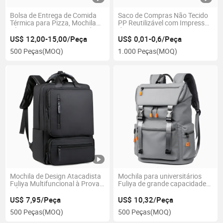
Bolsa de Entrega de Comida
Saco de Compras Não Tecido
Térmica para Pizza, Mochila
PP Reutilizável com Impressão
Térmica para Transporte de
de Logotipo
Comida, Caixa Térmica para
US$ 12,00-15,00/Peça
US$ 0,01-0,6/Peça
Transporte de Alimentos
500 Peças
(MOQ)
1.000 Peças
(MOQ)
Mochila de Design Atacadista
Mochila para universitários
Fuliya Multifuncional à Prova
Fuliya de grande capacidade
d'Água em Couro PU Preto
com carregamento USB, à
para Homens, Mochilas
prova d'água, mochila casual
US$ 7,95/Peça
US$ 10,32/Peça
Escolares para Laptop
para laptop para homens
500 Peças
(MOQ)
500 Peças
(MOQ)