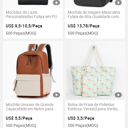
Mochilas de Lazer
Mochila de Viagem Masculina
Personalizadas Fuliya em PU
Fuliya de Alta Qualidade com
para Laptop, Grande
Carregamento USB Grande e
Capacidade para Viagem,
Impermeável para Laptop de
US$ 9,5-10,5/Peça
US$ 13,78/Peça
Mochila Escolar para Mulheres
15.6 Polegadas
500 Peças
(MOQ)
500 Peças
(MOQ)
em Couro de Silicone, Mochila
para Homens
Mochila Unissex de Grande
Bolsa de Praia de Poliéster
Capacidade em Nylon para
Estilosa, Versátil para Verão,
Viagem, Mochila para
Uso Diário, Leve, Conjunto de
Crianças, Mochila para
Duas Peças
US$ 5,5/Peça
US$ 3,5/Peça
Estudantes, Impermeável,
500 Peças
(MOQ)
500 Peças
(MOQ)
Mochila para Adolescentes,