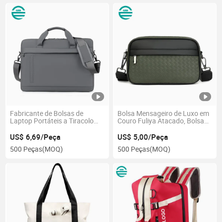
Fabricante de Bolsas de
Bolsa Mensageiro de Luxo em
Laptop Portáteis a Tiracolo
Couro Fuliya Atacado, Bolsa
para Escritório, Pasta de
de Ombro Portátil em PU,
Negócios para Homens, Bolsa
Bolsa de Flap, Bolsa de Mão
US$ 6,69/Peça
US$ 5,00/Peça
de Couro
para Homens
500 Peças
(MOQ)
500 Peças
(MOQ)