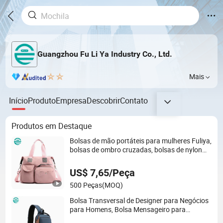
Guangzhou Fu Li Ya Industry Co., Ltd.
Mais
Início
Produto
Empresa
Descobrir
Contato
Produtos em Destaque
Bolsas de mão portáteis para mulheres Fuliya,
bolsas de ombro cruzadas, bolsas de nylon
personalizadas para mulheres, luxo
US$ 7,65/Peça
500 Peças
(MOQ)
Bolsa Transversal de Designer para Negócios
para Homens, Bolsa Mensageiro para
Viagens ao Ar Livre