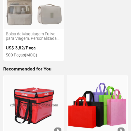
Bolsa de Maquiagem Fuliya
para Viagem, Personalizada,
Expansível e Suspensa, Ideal
para Cosméticos e Produtos
US$ 3,82/Peça
de Higiene
500 Peças
(MOQ)
Recommended for You