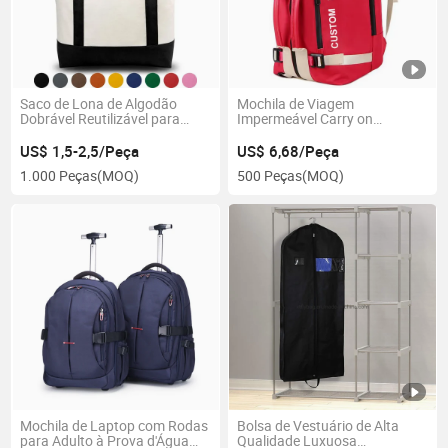
Saco de Lona de Algodão
Mochila de Viagem
Dobrável Reutilizável para
Impermeável Carry on
Compras
Camping, Bolsa Esportiva,
Bolsa de Ginásio para Homens
US$ 1,5-2,5/Peça
US$ 6,68/Peça
1.000 Peças
(MOQ)
500 Peças
(MOQ)
Mochila de Laptop com Rodas
Bolsa de Vestuário de Alta
para Adulto à Prova d'Água
Qualidade Luxuosa