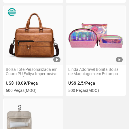
Mochila de Ensino Médio
Bolsa Tote Personalizada em
Linda Adorável Bonita Bolsa
Couro PU Fuliya Impermeável
de Maquiagem em Estampa
para Negócios, Luxuosa Pasta
de Menina Rosa para Jovens
para Laptop Masculina para
Garotas
US$ 10,09/Peça
US$ 2,5/Peça
Trabalho
500 Peças
(MOQ)
500 Peças
(MOQ)