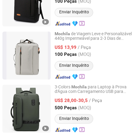
Zhejiang, China
Desde 2010
(MOQ)
100 Peças
Enviar Inquérito
de Viagem Leve e Personalizável
Mochila
440g Impermeável para 2-3 Dias de
Ningbo Haishu Mango Import & Export Co., Ltd.
Viagem
/ Peça
US$ 13,99
Zhejiang, China
Desde 2011
(MOQ)
100 Peças
Enviar Inquérito
3-Colors
para Laptop à Prova
Mochila
d'Água com Carregamento USB para
Guangzhou Juli Leather Co., Ltd
Masculino
/ Peça
US$ 28,00-30,5
Guangdong, China
Desde 2025
(MOQ)
500 Peças
Enviar Inquérito