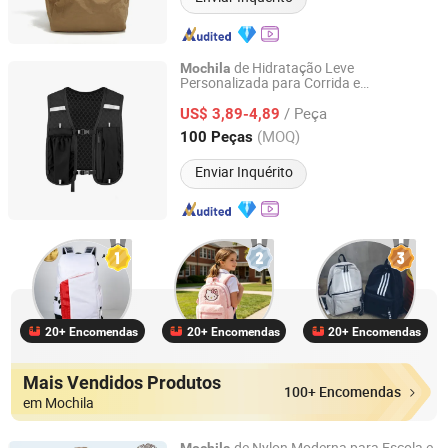
de Hidratação Leve
Mochila
Personalizada para Corrida e
Ningbo Haishu Mango Import & Export Co., Ltd.
Caminhadas
/ Peça
US$ 3,89-4,89
Zhejiang, China
Desde 2011
(MOQ)
100 Peças
Enviar Inquérito
20+ Encomendas
20+ Encomendas
20+ Encomendas
Mais Vendidos Produtos
100+ Encomendas
em Mochila