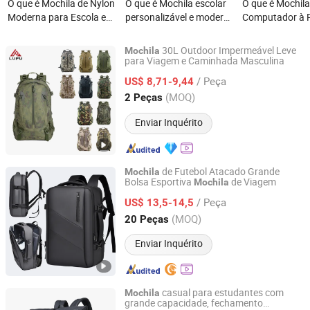
O que é Mochila de Nylon
O que é Mochila escolar
O que é Mochila
Moderna para Escola e
personalizável e moderna
Computador à 
Aventuras de Viagem
com design impresso
d'Água para Escr
único
Mochila Escolar
30L Outdoor Impermeável Leve
Mochila
Estudantes do 
para Viagem e Caminhada Masculina
Guangzhou Lupu Travel Products Co., Ltd.
Médio
/ Peça
US$ 8,71-9,44
Guangdong, China
Desde 2024
(MOQ)
2 Peças
Enviar Inquérito
de Futebol Atacado Grande
Mochila
Bolsa Esportiva
de Viagem
Mochila
Simple Better Industry Co., Ltd.
/ Peça
US$ 13,5-14,5
Anhui, China
Desde 2025
(MOQ)
20 Peças
Enviar Inquérito
casual para estudantes com
Mochila
grande capacidade, fechamento
Quanzhou Action Bag Co., Ltd.