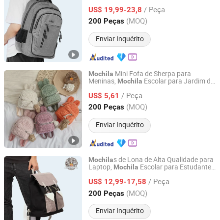
Estudantes
/ Peça
US$ 19,99-23,8
Guangdong, China
Desde 2025
(MOQ)
200 Peças
Enviar Inquérito
Mini Fofa de Sherpa para
Mochila
Meninas,
Escolar para Jardim de
Mochila
Dongguan Yaosheng Industrial Co., Ltd
Infância
/ Peça
US$ 5,61
Guangdong, China
Desde 2025
(MOQ)
200 Peças
Enviar Inquérito
s de Lona de Alta Qualidade para
Mochila
Laptop,
Escolar para Estudantes
Mochila
Dongguan Yaosheng Industrial Co., Ltd
Universitários, Bolsas de Viagem Unissex
/ Peça
US$ 12,99-17,58
Guangdong, China
Desde 2025
(MOQ)
200 Peças
Enviar Inquérito