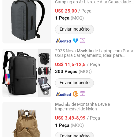
Camping ao Ar Livre de Alta Capacidade
LITAI(QUANZHOU)BAGS CORP., LIMITED
600d
/ Peça
US$ 25,00
Fujian, China
Desde 2017
(MOQ)
1 Peça
Enviar Inquérito
2025 Nova
de Laptop com Porta
Mochila
USB para Carregamento, Ideal para
Guangzhou Redswans Textile Co., Ltd.
Viagens de Negócios, Estojo Duro, Mala
/ Peça
de Computador, Bolsa Tote, Design de
US$ 11,5-12,5
Espaço Expandido com Zíper, Bagagem
Guangdong, China
Desde 2014
(MOQ)
300 Peças
Enviar Inquérito
de Montanha Leve e
Mochila
Impermeável de Nylon
Ningbo Haishu Mango Import & Export Co., Ltd.
/ Peça
US$ 3,49-8,99
Zhejiang, China
Desde 2011
(MOQ)
1 Peça
Enviar Inquérito