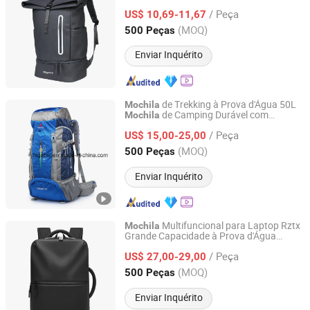
enrolável, à prova d'água e respirável para
/ Peça
armazenamento de laptop
US$ 10,69-11,67
Fujian, China
Desde 2026
(MOQ)
500 Peças
Enviar Inquérito
de Trekking à Prova d'Água 50L
Mochila
de Camping Durável com
Mochila
Gabal Industrial Limited
Compartimento para Laptop
/ Peça
US$ 15,00-25,00
Guangdong, China
Desde 2016
(MOQ)
500 Peças
Enviar Inquérito
Multifuncional para Laptop Rztx
Mochila
Grande Capacidade à Prova d'Água
Guangzhou Juli Leather Co., Ltd
Oxford para Viagem ao Ar Livre
/ Peça
US$ 27,00-29,00
Guangdong, China
Desde 2025
(MOQ)
500 Peças
Enviar Inquérito