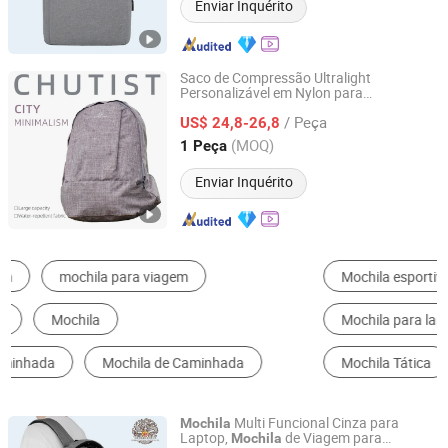
Enviar Inquérito
Saco de Compressão Ultralight
Personalizável em Nylon para
Omega Safety Protection (Nanjing) Co., Ltd
Armazenamento de
Dobrável
Mochila
/ Peça
com Material Durável e Impermeável para
US$ 24,8-26,8
Camping, Caminhadas e Viagens K7
Jiangsu, China
Desde 2025
(MOQ)
1 Peça
Enviar Inquérito
Mochila esportiva casual
Mochila de Estudante
Mochila para laptop
Mochila de caminhada
Mochila Tática
Bolsa de viagem
Multi Funcional Cinza para
Mochila
Laptop,
de Viagem para
Mochila
Dongguan Yaosheng Industrial Co., Ltd