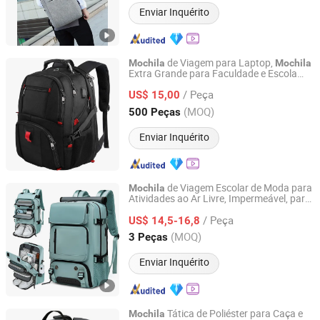
Enviar Inquérito
de Viagem para Laptop,
Mochila
Mochila
Extra Grande para Faculdade e Escola
Qingdao Bailiwei Bags Co., Ltd.
para Homens e Mulheres com Porta de
/ Peça
Carregamento USB
US$ 15,00
Shandong, China
Desde 2019
(MOQ)
500 Peças
Enviar Inquérito
de Viagem Escolar de Moda para
Mochila
Atividades ao Ar Livre, Impermeável, para
Guangzhou Juli Leather Co., Ltd
Esportes e Laptop
/ Peça
US$ 14,5-16,8
Guangdong, China
Desde 2025
(MOQ)
3 Peças
Enviar Inquérito
Tática de Poliéster para Caça e
Mochila