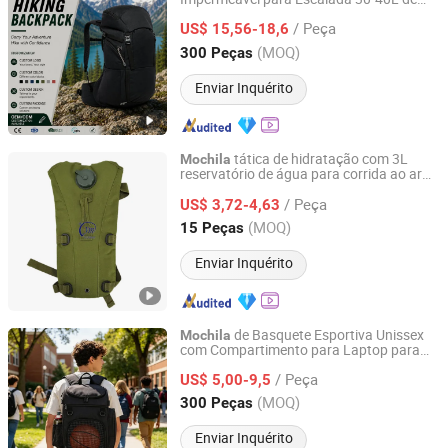
Quanzhou Luckysun Import and Export Trading Co., Ltd.
Nylon para Viagem e Trekking Masculina
/ Peça
ao Ar Livre
US$ 15,56-18,6
Fujian, China
Desde 2026
(MOQ)
300 Peças
Enviar Inquérito
tática de hidratação com 3L
Mochila
reservatório de água para corrida ao ar
Yuemai Outdoor & Camping Co., Ltd.
livre, ciclismo e trilhas
/ Peça
US$ 3,72-4,63
Jiangsu, China
Desde 2014
(MOQ)
15 Peças
Enviar Inquérito
de Basquete Esportiva Unissex
Mochila
com Compartimento para Laptop para
Quanzhou Boenly Trade Co., Ltd.
Futebol e Vôlei
/ Peça
US$ 5,00-9,5
Fujian, China
Desde 2022
(MOQ)
300 Peças
Enviar Inquérito