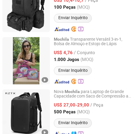
US$ 10,4-10,7
Guangdong, China
Desde 2026
(MOQ)
100 Peças
Enviar Inquérito
Transparente Versátil 3-in-1,
Mochila
Bolsa de Almoço e Estojo de Lápis
Anhui Branding Import & Export Co., Ltd.
/ Conjunto
US$ 4,76
Anhui, China
Desde 2022
(MOQ)
1.000 Jogos
Enviar Inquérito
Nova
para Laptop de Grande
Mochila
Capacidade com Saco de Compressão a
Guangzhou Juli Leather Co., Ltd
Vácuo Multifuncional para Viagens de
/ Peça
Negócios
US$ 27,00-29,00
Guangdong, China
Desde 2025
(MOQ)
500 Peças
Enviar Inquérito