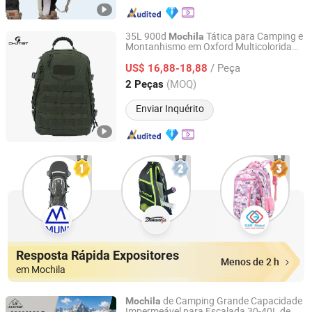
35L 900d
Tática para Camping e
Mochila
Montanhismo em Oxford Multicolorida
Omega Safety Protection (Nanjing) Co., Ltd
para Atividades ao Ar Livre
/ Peça
US$ 16,88-18,88
Jiangsu, China
Desde 2025
(MOQ)
2 Peças
Enviar Inquérito
Resposta Rápida Expositores
Menos de 2 h
em Mochila
de Camping Grande Capacidade
Mochila
Impermeável para Escalada 30-40L de