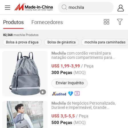
Produtos
Fornecedores
mochila
Produtos
82,568
Bolsa à prova d'água
Bolsa de ginástica
mochila para caminhadas
com cordão versátil para
Mochila
natação com compartimento para
Xiamen Ederbou Industry&Trade Co., Ltd.
sapatos
/ Peça
US$ 1,99-3,99
Fujian, China
Desde 2025
(MOQ)
300 Peças
Enviar Inquérito
de Negócios Personalizada,
Mochila
Durável e Impermeável, Grande
Quanzhou Lingyuan Bags Co., Ltd.
Capacidade,
Escolar
Mochila
/ Peça
US$ 3,5-5,5
Fujian, China
Desde 2020
(MOQ)
500 Peças