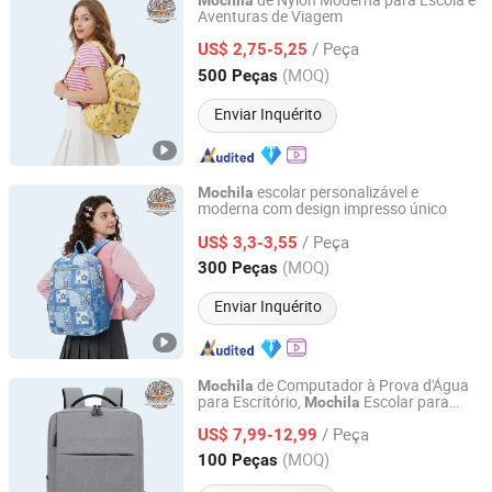
de Nylon Moderna para Escola e
Mochila
Aventuras de Viagem
Dongguan Yaosheng Industrial Co., Ltd
/ Peça
US$ 2,75-5,25
Guangdong, China
Desde 2025
(MOQ)
500 Peças
Enviar Inquérito
escolar personalizável e
Mochila
moderna com design impresso único
Dongguan Yaosheng Industrial Co., Ltd
/ Peça
US$ 3,3-3,55
Guangdong, China
Desde 2025
(MOQ)
300 Peças
Enviar Inquérito
de Computador à Prova d'Água
Mochila
para Escritório,
Escolar para
Mochila
Dongguan Yaosheng Industrial Co., Ltd
Estudantes do Ensino Médio
/ Peça
US$ 7,99-12,99
Guangdong, China
Desde 2025
(MOQ)
100 Peças