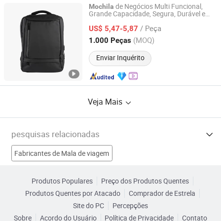
de Negócios Multi Funcional,
Mochila
Grande Capacidade, Segura, Durável e
Anhui Imp. & Exp. Co., Ltd
Resistente
/ Peça
US$ 5,47-5,87
Anhui, China
Desde 2025
(MOQ)
1.000 Peças
Enviar Inquérito
Veja Mais
pesquisas relacionadas
Fabricantes de Mala de viagem
Fabricantes de mochila para viagem
Produtos Populares
Preço dos Produtos Quentes
Produtos Quentes por Atacado
Comprador de Estrela
Fabricantes de Bolsa de terno
Fabricantes de Mochila
Site do PC
Percepções
Sobre
Acordo do Usuário
Política de Privacidade
Contato
mochila de caminhada Fábricas