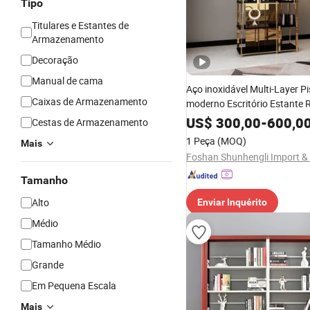
Tipo
Titulares e Estantes de
Armazenamento
Decoração
Manual de cama
Aço inoxidável Multi-Layer P
Caixas de Armazenamento
moderno Escritório Estante 
exibição
US$
300,00
-
600,0
Cestas de Armazenamento
1 Peça
(MOQ)
Mais
Tamanho
Alto
Enviar Inquérito
Médio
Tamanho Médio
Grande
Em Pequena Escala
Mais