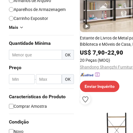
Armários de Arquivo
Aparelhos de Armazenagem
Carrinho Expositor
Mais
Estante de Livros de Metal p
Quantidade Mínima
Biblioteca e Móveis de Casa, 
de Armazenamento
US$
7,90
-
22,90
OK
20 Peças
(MOQ)
Preço
-
OK
Enviar Inquérito
Características do Produto
Comprar Amostra
Condição
Novo