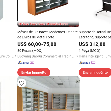
Móveis de Biblioteca Modernos Estante
Suporte de Jornal Re
de Livros de Metal Forte
Escritório, Suporte p
Estante Moderna, c
US$
60,00
-
75,00
US$
312,00
50 Peças
(MOQ)
1 Peça
(MOQ)
Foshan Galaxy School Furniture Co., Ltd.
Luoyang Baorui Commercial Trading Co., Ltd.
Enviar Inquérito
Enviar Inquérito