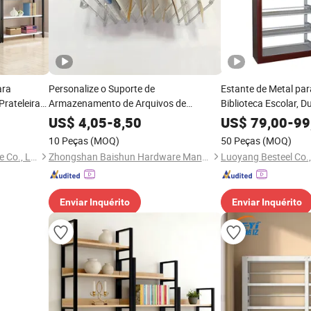
ara
Personalize o Suporte de
Estante de Metal par
Prateleira
Armazenamento de Arquivos de
Biblioteca Escolar, D
Escritório Estante de Livros de Aço
US$
4,05
-
8,50
US$
79,00
-
99
Inoxidável para Mesa
10 Peças
(MOQ)
50 Peças
(MOQ)
Shandong Shangzhi Furniture Co., Ltd.
Zhongshan Baishun Hardware Manufacturing Co., Ltd.
Luoyang Besteel Co.,
Enviar Inquérito
Enviar Inquérito