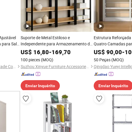
justável
Suporte de Metal Estiloso e
Estrutura Reforçada 
 para Sala
Independente para Armazenamento de
Quatro Camadas par
, Suporte de
Livros e Decoração para Escritório em
Bibliotecas, Estante 
US$
16,80
-
169,70
US$
90,00
-
10
ontada na
Casa
Durabilidade em Aço
100 pieces
(MOQ)
50 Peças
(MOQ)
Tianjin Weirui International Trade Co., Ltd.
Suzhou Xinyue Furniture Accessories Co., Ltd.
Enviar Inquérito
Enviar Inquérito