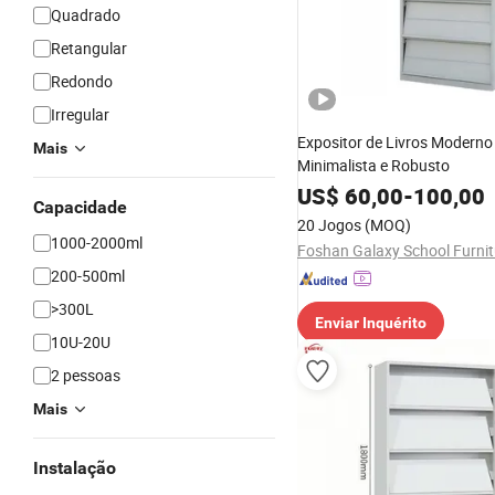
Quadrado
Retangular
Redondo
Irregular
Expositor de Livros Moderno
Mais
Minimalista e Robusto
US$
60,00
-
100,00
Capacidade
20 Jogos
(MOQ)
1000-2000ml
200-500ml
>300L
Enviar Inquérito
10U-20U
2 pessoas
Mais
Instalação