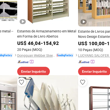
e metal --
Estantes de Armazenamento em Metal
Estante de Livros pa
em Forma de Livro Abertos
Novo Design Estante
Qualidade
US$
46,04
-
154,92
US$
100,00
-
1
20 Peças
(MOQ)
10 Peças
(MOQ)
Dongguan Webber Steel Furniture Co., Ltd.
Enviar Inquérito
Enviar Inquérito