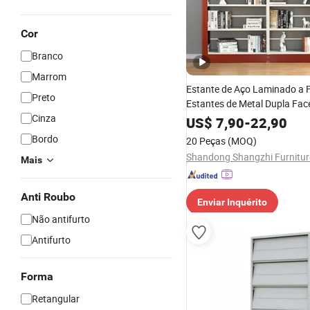
Cor
Branco
Marrom
Estante de Aço Laminado a F
Preto
Estantes de Metal Dupla Face
Cinza
de Armazenamento
US$
7,90
-
22,90
Bordo
20 Peças
(MOQ)
Mais
Anti Roubo
Enviar Inquérito
Não antifurto
Antifurto
Forma
Retangular