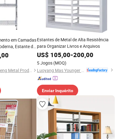
Estantes de Metal de Alta Resistência
mento em Camadas
para Organizar Livros e Arquivos
oderna, Estante de
o de Casa
US$
105,00
-
200,00
,00
5 Jogos
(MOQ)
Luoyang Mas Younger Export and Import Company (Ltd.)
Zhongshan Changsheng Metal Products Co., Ltd.
Enviar Inquérito