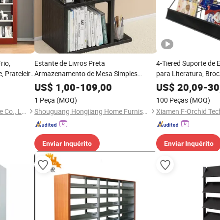
rio,
Estante de Livros Preta
4-Tiered Suporte de E
, Prateleira
Armazenamento de Mesa Simples
para Literatura, Bro
Criativa Pequena Prateleira de
Revista, Mesa para L
US$
1,00
-
109,00
US$
20,09
-
30
Armazenamento em Camadas
1 Peça
(MOQ)
100 Peças
(MOQ)
Shandong Shangzhi Furniture Co., Ltd.
Shouguang Hongjiang Home Furnishing Co., Ltd
Xiamen F-Orchid Tech
Enviar Inquérito
Enviar Inquérito