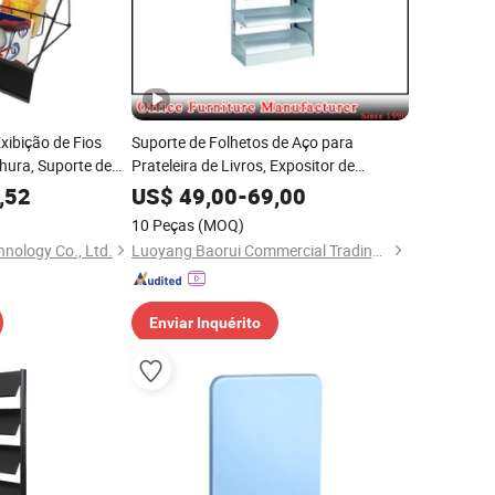
xibição de Fios
Suporte de Folhetos de Aço para
chura, Suporte de
Prateleira de Livros, Expositor de
ivros
Revistas, Rack de Revistas de Lado
,52
US$
49,00
-
69,00
Único
10 Peças
(MOQ)
nology Co., Ltd.
Luoyang Baorui Commercial Trading Co., Ltd.
Enviar Inquérito