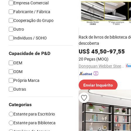
Empresa Comercial
Fabricante / Fábrica
Cooperação do Grupo
Outro
Rack de livros de biblioteca d
Indivíduos / SOHO
descoberta
US$
45,50
-
97,55
Capacidade de P&D
20 Peças
(MOQ)
OEM
Dongguan Webber Steel Furniture Co., Ltd.
ODM
Própria Marca
Enviar Inquérito
Outras
Categorias
Estante para Escritório
Estante para Biblioteca