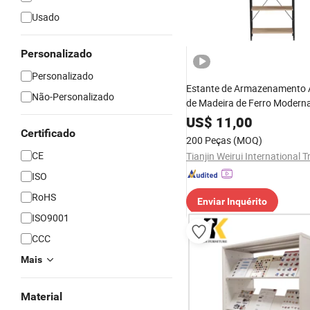
Usado
Personalizado
Personalizado
Estante de Armazenamento A
Não-Personalizado
de Madeira de Ferro Moderna
de Estar com Painel Traseiro
US$
11,00
Exibição, Estante de Pé e M
Certificado
200 Peças
(MOQ)
Parede
CE
ISO
RoHS
Enviar Inquérito
ISO9001
CCC
Mais
Material