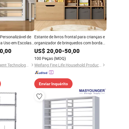
Personalizável de
Estante de livros frontal para crianças e
a Uso em Escolas e
organizador de brinquedos com bordas
de Livros de Alta
arredondadas para armazenamento em
0,00
US$
20,00
-
50,00
sala de jogos de crianças
100 Peças
(MOQ)
Qingdao Yueyi Intelligent Technology Co., Ltd.
Weifang Fine Life Household Products Co., Ltd
Enviar Inquérito