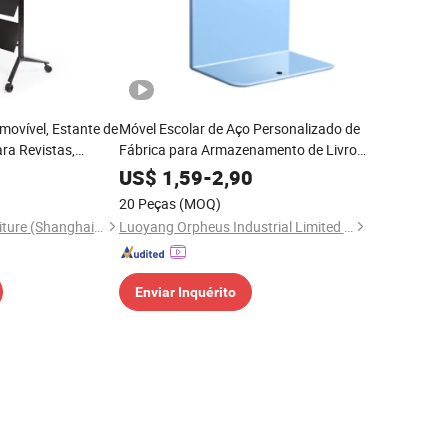
movível, Estante de
Móvel Escolar de Aço Personalizado de
ara Revistas,
Fábrica para Armazenamento de Livros
om Rodas
de Estudantes, Suporte de Livros de Aço
US$
1,59
-
2,90
para Mesa de Escritório
20 Peças
(MOQ)
Hans Intelligent Furniture (Shanghai) Co., Ltd
Luoyang Orpheus Industrial Limited Company
Enviar Inquérito