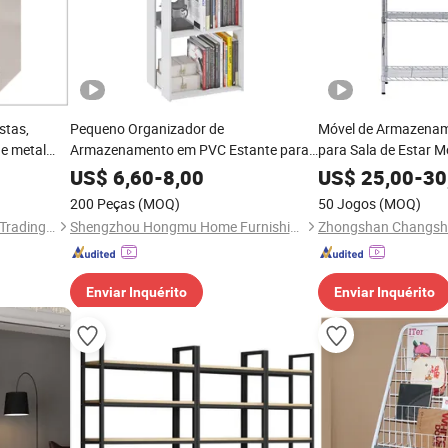
stas,
Pequeno Organizador de
Móvel de Armazena
de metal
Armazenamento em PVC Estante para
para Sala de Estar M
Livros para Quarto Sala de Estar
Metal para Decoraçã
US$
6,60
-
8,00
US$
25,00
-
30
Escritório
200 Peças
(MOQ)
50 Jogos
(MOQ)
Luoyang Jieken Commercial Trading Co., Ltd.
Shengzhou Hongmu Home Furnishing Co., Ltd.
Enviar Inquérito
Enviar Inquérito