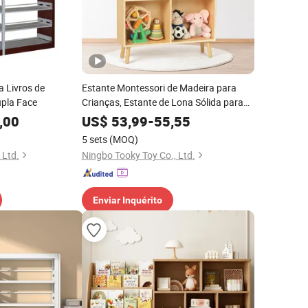
a Livros de
Estante Montessori de Madeira para
upla Face
Crianças, Estante de Lona Sólida para
Armazenamento de Livros
,00
US$
53,99
-
55,55
5 sets
(MOQ)
 Ltd.
Ningbo Tooky Toy Co., Ltd.
Enviar Inquérito