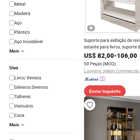
Metal
Madeira
Aço
Plástico
Suporte para exibição de revi
Aço Inoxidável
estante para livros, suporte 
Mais
para exibição
US$
82,00
-
106,00
50 Peças
(MOQ)
Uso
Livro/ Revista
Gêneros Diversos
Enviar Inquérito
Talheres
Vestuário
Casa
Mais