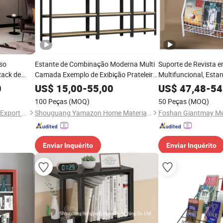
iso
Estante de Combinação Moderna Multi
Suporte de Revista 
Rack de
Camada Exemplo de Exibição Prateleira
Multifuncional, Esta
Rack
Múltiplas Camadas p
0
US$
15,00
-
55,00
US$
47,48
-
54
Livros
100 Peças
(MOQ)
50 Peças
(MOQ)
Foshan Shunhengli Import & Export Co., Ltd.
Shouguang Yamazon Home Materials Co., Ltd.
Enviar Inquérito
Enviar Inquérito