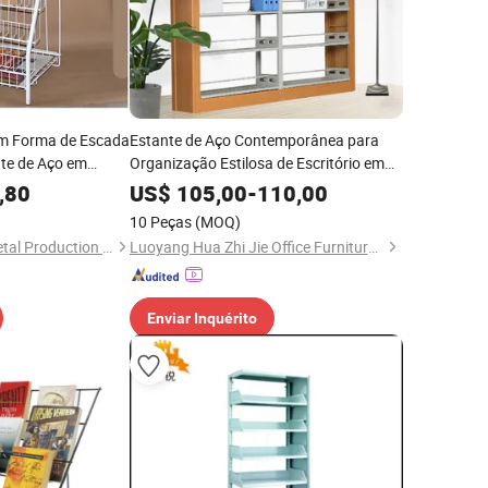
em Forma de Escada
Estante de Aço Contemporânea para
nte de Aço em
Organização Estilosa de Escritório em
ara Exibição de
Casa
,80
US$
105,00
-
110,00
10 Peças
(MOQ)
Foshan Giantmay Metal Production Co., Ltd.
Luoyang Hua Zhi Jie Office Furniture Co., Ltd.
Enviar Inquérito