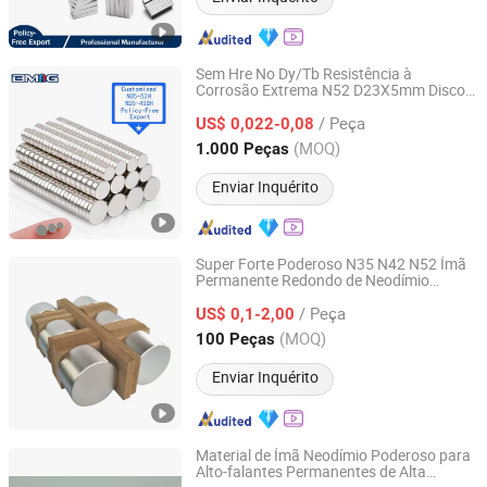
Sem Hre No Dy/Tb Resistência à
Corrosão Extrema N52 D23X5mm Disco
Ningbo Bestway Magnet Co., Ltd.
Redondo Magneto NdFeB Neodímio para
/ Peça
Sensor Industrial
US$ 0,022-0,08
Zhejiang, China
Desde 2006
(MOQ)
1.000 Peças
Enviar Inquérito
Super Forte Poderoso N35 N42 N52 Ímã
Permanente Redondo de Neodímio
Shanghai Taixiong Magnetic Industrial Co., Ltd.
NdFeB N52
/ Peça
US$ 0,1-2,00
Shanghai, China
Desde 2020
(MOQ)
100 Peças
Enviar Inquérito
Material de Ímã Neodímio Poderoso para
Alto-falantes Permanentes de Alta
Ningbo Ketai Magnetic Material Co., Ltd.