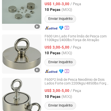
Qualidade
/ Peça
US$ 1,00-3,00
Zhejiang, China
Desde 2020
(MOQ)
10 Peças
Enviar Inquérito
F600 Um Lado Forte Ímãs de Pesca com
1100kgs/2400lbs Força de Atração
Ningbo Ketai Magnetic Material Co., Ltd.
/ Peça
US$ 3,00-5,00
Zhejiang, China
Desde 2020
(MOQ)
10 Peças
Enviar Inquérito
F600*2 Ímã de Pesca Neodímio de Dois
Lados Forte com 2200kgs/4850lbs Força
Ningbo Ketai Magnetic Material Co., Ltd.
de Atração
/ Peça
US$ 3,00-5,00
Zhejiang, China
Desde 2020
(MOQ)
10 Peças
Enviar Inquérito