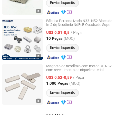
Enviar Inquérito
Fábrica Personalizada N33- N52 Bloco de
Ímã de Neodímio NdFeB Quadrado Super
Ningbo Bestway Magnet Co., Ltd.
Forte Ímã Blocos Magnéticos Poderosos
/ Peça
de Neodímio N52 Ímã de Neodímio
US$ 0,01-0,5
Zhejiang, China
Desde 2006
(MOQ)
10 Peças
Enviar Inquérito
Magneto de neodímio com motor CC N52
com revestimento de níquel material
Ningbo Eastar Magnet Co., Ltd.
magnético Produtos raros da Terra
/ Peça
US$ 0,52-0,59
Zhejiang, China
Desde 2013
(MOQ)
1.000 Peças
Enviar Inquérito