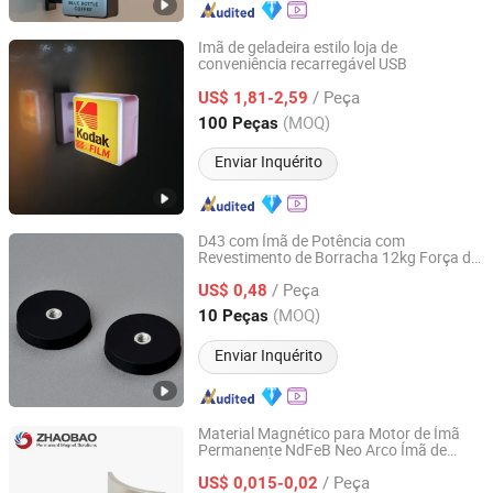
Imã de geladeira estilo loja de
conveniência recarregável USB
Dongguan Shengshi Tangchao Electronics Co., Ltd
/ Peça
US$ 1,81-2,59
Guangdong, China
Desde 2026
(MOQ)
100 Peças
Enviar Inquérito
D43 com Ímã de Potência com
Revestimento de Borracha 12kg Força de
Ningbo Ketai Magnetic Material Co., Ltd.
Atração
/ Peça
US$ 0,48
Zhejiang, China
Desde 2020
(MOQ)
10 Peças
Enviar Inquérito
Material Magnético para Motor de Ímã
Permanente NdFeB Neo Arco Ímã de
Ningbo Zhaobao Magnet Co., Ltd.
Neodímio Ímã Industrial
/ Peça
US$ 0,015-0,02