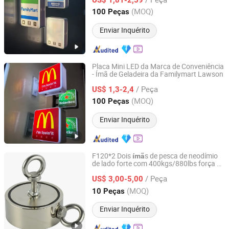
Guangdong, China
Desde 2026
(MOQ)
100 Peças
Enviar Inquérito
Placa Mini LED da Marca de Conveniência
- Ímã de Geladeira da Familymart Lawson
Dongguan Shengshi Tangchao Electronics Co., Ltd
/ Peça
US$ 1,3-2,4
Guangdong, China
Desde 2026
(MOQ)
100 Peças
Enviar Inquérito
F120*2 Dois
s de pesca de neodímio
ímã
de lado forte com 400kgs/880lbs força de
Ningbo Ketai Magnetic Material Co., Ltd.
tração
/ Peça
US$ 3,00-5,00
Zhejiang, China
Desde 2020
(MOQ)
10 Peças
Enviar Inquérito