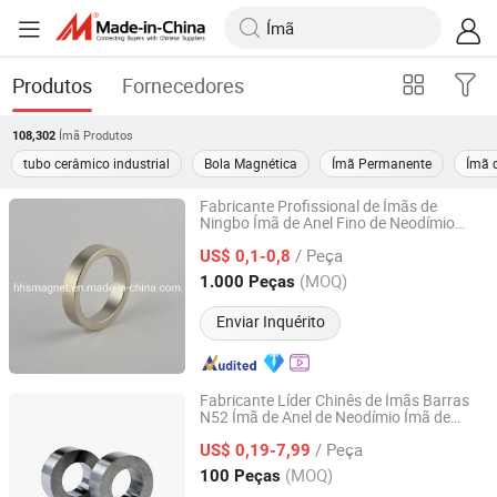
Produtos
Fornecedores
Ímã
Produtos
108,302
tubo cerâmico industrial
Bola Magnética
Ímã Permanente
Ímã 
Fabricante Profissional de Ímãs de
Ningbo Ímã de Anel Fino de Neodímio
Ningbo Hui Hesing Advanced Tech Material Co., Ltd.
para Indústria
/ Peça
US$ 0,1-0,8
Zhejiang, China
Desde 2012
(MOQ)
1.000 Peças
Enviar Inquérito
Fabricante Líder Chinês de Ímãs Barras
N52 Ímã de Anel de Neodímio Ímã de
Hangzhou SDM Magnetics Co., Ltd.
Neodímio Personalizado
/ Peça
US$ 0,19-7,99
Zhejiang, China
Desde 2014
(MOQ)
100 Peças