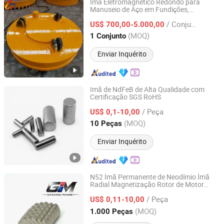
Imã Eletromagnético Redondo para
Manuseio de Aço em Fundições,
Shandong Lingrui Lifting Group Co., Ltd
Siderúrgicas, Plantas de Reciclagem e
/ Conjunto
Oficinas Industriais Pesadas em
US$ 700,00-5.000,00
Operações Mundiais
Shandong, China
Desde 2025
(MOQ)
1 Conjunto
Enviar Inquérito
Imã de NdFeB de Alta Qualidade com
Certificação SGS RoHS
Ningbo Eastar Magnet Co., Ltd.
/ Peça
US$ 0,1-10,00
Zhejiang, China
Desde 2013
(MOQ)
10 Peças
Enviar Inquérito
N52 Ímã Permanente de Neodímio Ímã
Radial Magnetização Rotor de Motor
Jiangxi Jilong Metal Materials Co.,Ltd.
BLDC Magnéticos
/ Peça
US$ 0,11-10,00
Jiangxi, China
Desde 2026
(MOQ)
1.000 Peças