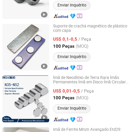
Enviar Inquérito
Suporte de crachá magnético de plástico
com capa
Hangzhou Yangyi Magnetics Co., Ltd.
/ Peça
US$ 0,1-0,5
Zhejiang, China
Desde 2017
(MOQ)
100 Peças
Enviar Inquérito
Ímã de Neodímio de Terra Rara Ímãs
Permanentes Ímã em Disco Ímã Circular
Ningbo Bestway Magnet Co., Ltd.
Ímãs Industriais
/ Peça
US$ 0,01-0,5
Zhejiang, China
Desde 2006
(MOQ)
100 Peças
Enviar Inquérito
Imã de Ferrite Mnzn Avançado Etd29