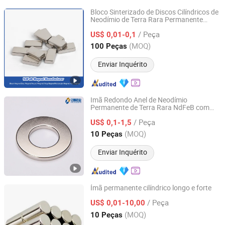
Bloco Sinterizado de Discos Cilíndricos de
Neodímio de Terra Rara Permanente
Ningbo Eason Magnetic Material Co., Ltd.
N35/N38/N40/N42/N45/N48/N50/N52/N
/ Peça
Magneto NdFeB
US$ 0,01-0,1
Zhejiang, China
Desde 2022
(MOQ)
100 Peças
Enviar Inquérito
Imã Redondo Anel de Neodímio
Permanente de Terra Rara NdFeB com
Ningbo Yipu Magnetic Industry Co., Ltd.
Contraponto Magnético Forte para
/ Peça
Indústria N33-N35sh
US$ 0,1-1,5
Zhejiang, China
Desde 2022
(MOQ)
10 Peças
Enviar Inquérito
Ímã permanente cilíndrico longo e forte
Ningbo Eastar Magnet Co., Ltd.
/ Peça
US$ 0,01-10,00
(MOQ)
10 Peças
Zhejiang, China
Desde 2013