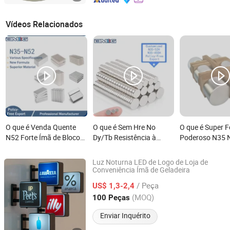
Vídeos Relacionados
O que é Venda Quente
O que é Sem Hre No
O que é Super F
N52 Forte Ímã de Bloco
Dy/Tb Resistência à
Poderoso N35 
de Neodímio NdFeB Ímã
Corrosão Extrema N52
Ímã Permanent
Permanente em Barra à
D23X5mm Disco
Redondo de Ne
Luz Noturna LED de Logo de Loja de
Venda
Redondo Magneto
NdFeB N52
Conveniência Ímã de Geladeira
Dongguan Shengshi Tangchao Electronics Co., Ltd
NdFeB Neodímio para
/ Peça
US$ 1,3-2,4
Sensor Industrial
Guangdong, China
Desde 2026
(MOQ)
100 Peças
Enviar Inquérito