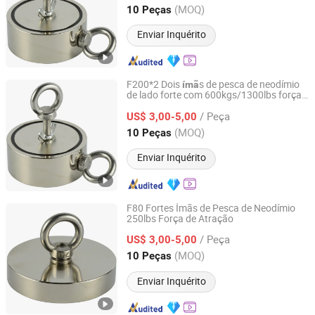
Zhejiang, China
Desde 2020
(MOQ)
10 Peças
Enviar Inquérito
F200*2 Dois
s de pesca de neodímio
ímã
de lado forte com 600kgs/1300lbs força
Ningbo Ketai Magnetic Material Co., Ltd.
de tração
/ Peça
US$ 3,00-5,00
Zhejiang, China
Desde 2020
(MOQ)
10 Peças
Enviar Inquérito
F80 Fortes Ímãs de Pesca de Neodímio
250lbs Força de Atração
Ningbo Ketai Magnetic Material Co., Ltd.
/ Peça
US$ 3,00-5,00
Zhejiang, China
Desde 2020
(MOQ)
10 Peças
Enviar Inquérito