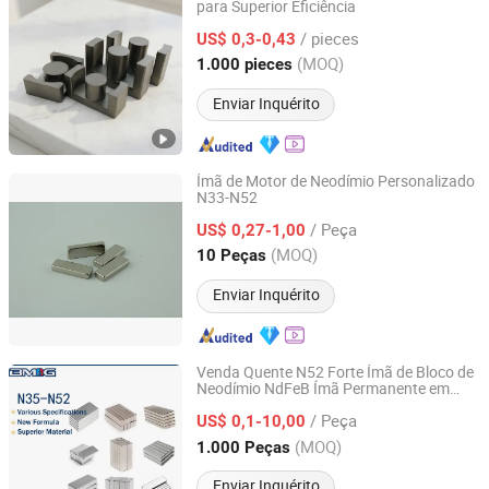
para Superior Eficiência
Hangzhou Careful Electronics Co., Ltd.
/ pieces
US$ 0,3-0,43
Zhejiang, China
Desde 2025
(MOQ)
1.000 pieces
Enviar Inquérito
Ímã de Motor de Neodímio Personalizado
N33-N52
Ningbo Ketai Magnetic Material Co., Ltd.
/ Peça
US$ 0,27-1,00
Zhejiang, China
Desde 2020
(MOQ)
10 Peças
Enviar Inquérito
Venda Quente N52 Forte Ímã de Bloco de
Neodímio NdFeB Ímã Permanente em
Ningbo Bestway Magnet Co., Ltd.
Barra à Venda
/ Peça
US$ 0,1-10,00
Zhejiang, China
Desde 2006
(MOQ)
1.000 Peças
Enviar Inquérito