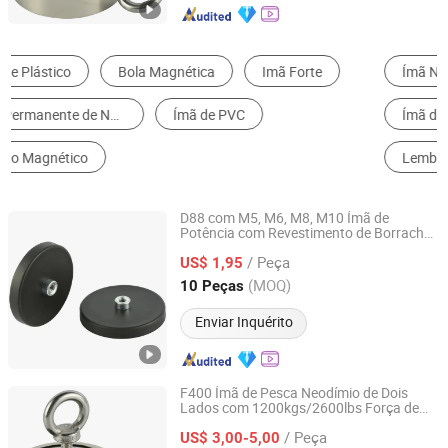
Ímã NdFeB
Ímãs de Geladeira
Ímã de Ferrite Sinterizada
Ímã de Borracha
Lembrança
Ímã AlNiCo
D88 com M5, M6, M8, M10 Ímã de
Potência com Revestimento de Borracha
Ningbo Ketai Magnetic Material Co., Ltd.
Screwed Bush 55kg Pul
/ Peça
US$ 1,95
Zhejiang, China
Desde 2020
(MOQ)
10 Peças
Enviar Inquérito
F400 Ímã de Pesca Neodímio de Dois
Lados com 1200kgs/2600lbs Força de
Ningbo Ketai Magnetic Material Co., Ltd.
Atração
/ Peça
US$ 3,00-5,00