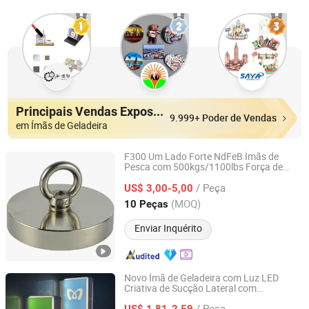
Principais Vendas Expositores
9.999+ Poder de Vendas
em Ímãs de Geladeira
F300 Um Lado Forte NdFeB Ímãs de
Pesca com 500kgs/1100lbs Força de
Ningbo Ketai Magnetic Material Co., Ltd.
Atração
/ Peça
US$ 3,00-5,00
Zhejiang, China
Desde 2020
(MOQ)
10 Peças
Enviar Inquérito
Novo Ímã de Geladeira com Luz LED
Criativa de Sucção Lateral com
Dongguan Shengshi Tangchao Electronics Co., Ltd
Carregamento
/ Peça
US$ 1,81-2,59