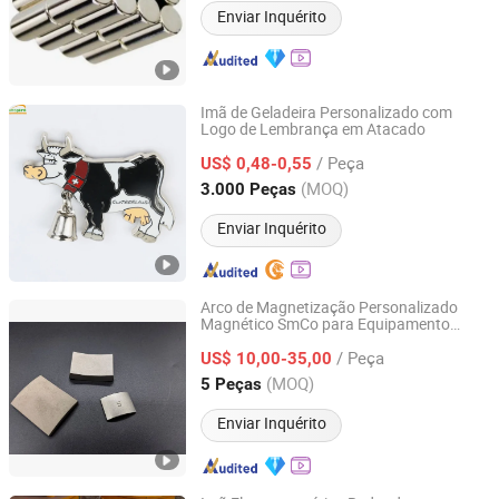
Enviar Inquérito
Imã de Geladeira Personalizado com
Logo de Lembrança em Atacado
Inspire Souvenirs Manufacturing Limited
/ Peça
US$ 0,48-0,55
Guangdong, China
Desde 2005
(MOQ)
3.000 Peças
Enviar Inquérito
Arco de Magnetização Personalizado
Magnético SmCo para Equipamento
Chengdu Ascend Magnetic Technology & Products Co.,
Industrial Especial
Ltd.
/ Peça
US$ 10,00-35,00
(MOQ)
5 Peças
Sichuan, China
Desde 2026
Enviar Inquérito