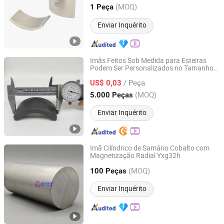
Zhejiang, China
Desde 2021
(MOQ)
1 Peça
Enviar Inquérito
Imãs Feitos Sob Medida para Esteiras
Podem Ser Personalizados no Tamanho
Anhui Gaochuang Magnetic lndustry Technology Co., Ltd.
Desejado
/ Peça
US$ 0,03
Anhui, China
Desde 2021
(MOQ)
5.000 Peças
Enviar Inquérito
Imã Cilíndrico de Samário Cobalto com
Magnetização Radial Yxg32h
Mianyang Mce Electronics Co., Ltd
(MOQ)
100 Peças
Sichuan, China
Desde 2024
Enviar Inquérito