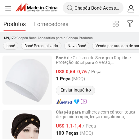
Produtos
Fornecedores
Chapéu Boné Acessórios para a Cabeça
Produtos
139,179
boné
Boné Personalizado
Novo Boné
Venda por atacado de bo
de Ciclismo de Sec
gem Rápid
e
Boné
a
a
Proteção Sol
r
o Verão,
a
para
Colpoint Technology Limited
C
mufl
gem, Forro de C
p
cete de Moto,
a
a
a
a
/ Peça
de Sed
Gel
d
,
cessório
US$ 0,64-0,76
Chapéu
a
a
a
A
Esportivo
Guangdong, China
Desde 2022
(MOQ)
1 Peça
Enviar Inquérito
mulheres com câncer, touc
Chapéu
para
a
de quimioter
pi
, lenço muçulm
no,
a
a
a
Market Union Co. Ltd.
turb
nte, cobertur
perd
de c
belo,
a
a
para
a
a
/ Peça
vestuário islâmico, ár
be
US$ 1,1-1,4
a
Zhejiang, China
Desde 2010
(MOQ)
100 Peças