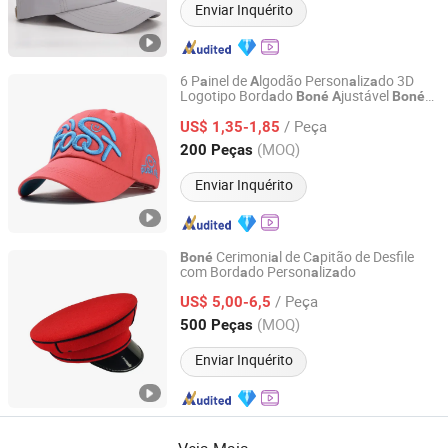
Enviar Inquérito
6 P
inel de
lgodão Person
liz
do 3D
a
A
a
a
Logotipo Bord
do
justável
a
Boné
A
Boné
Sungnan Import & Export Co., Ltd.
de Beisebol
/ Peça
US$ 1,35-1,85
Zhejiang, China
Desde 2011
(MOQ)
200 Peças
Enviar Inquérito
Cerimoni
l de C
pitão de Desfile
Boné
a
a
com Bord
do Person
liz
do
a
a
a
YANGZHOU S-YOU INTERNATIONAL INC.
/ Peça
US$ 5,00-6,5
Jiangsu, China
Desde 2020
(MOQ)
500 Peças
Enviar Inquérito