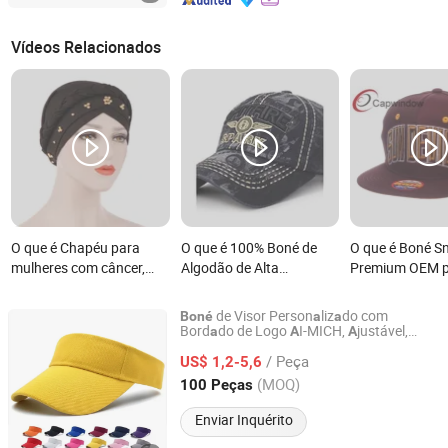
Vídeos Relacionados
O que é Chapéu para
O que é 100% Boné de
O que é Boné S
mulheres com câncer,
Algodão de Alta
Premium OEM 
touca de quimioterapia,
Qualidade com Denim
Entusiastas da
lenço muçulmano,
Básico
de Visor Person
liz
do com
Boné
a
a
turbante, cobertura para
Bord
do de Logo
I-MICH,
justável,
a
A
A
Shenzhen Ai-Mich Science And Technology Limited
Proteção Sol
r
Pr
i
a
para
a
a
perda de cabelo,
/ Peça
US$ 1,2-5,6
vestuário islâmico, árabe
Guangdong, China
Desde 2024
(MOQ)
100 Peças
Enviar Inquérito