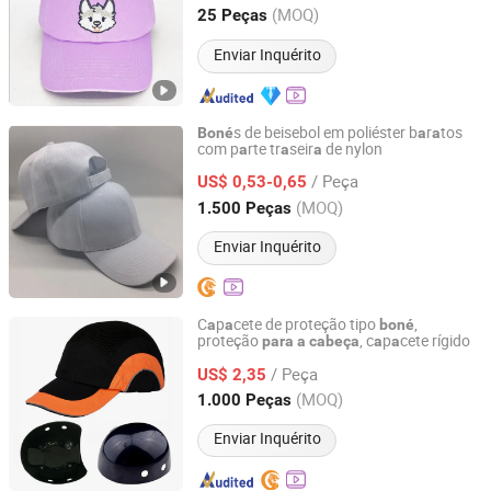
Hebei, China
Desde 2024
(MOQ)
25 Peças
Enviar Inquérito
s de beisebol em poliéster b
r
tos
Boné
a
a
com p
rte tr
seir
de nylon
a
a
a
Qingdao Tangyi Trading Co., Ltd.
/ Peça
US$ 0,53-0,65
Shandong, China
Desde 2025
(MOQ)
1.500 Peças
Enviar Inquérito
C
p
cete de proteção tipo
,
a
a
boné
proteção
, c
p
cete rígido
para
a
cabeça
a
a
Jinhua Toper Safety Equipment Co., Ltd.
/ Peça
US$ 2,35
Zhejiang, China
Desde 2016
(MOQ)
1.000 Peças
Enviar Inquérito