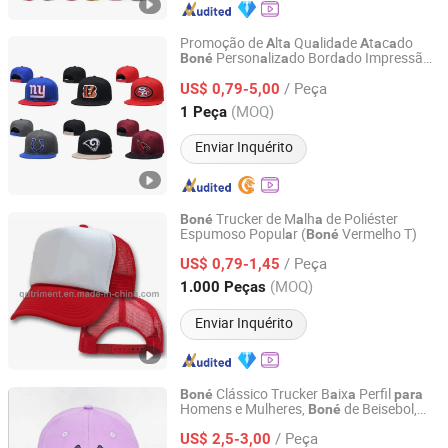
Promoção de
lt
Qu
lid
de
t
c
do
A
a
a
a
A
a
a
Person
liz
do Bord
do Impressão
Boné
a
a
a
Shijiazhuang Wangjie Trade Co., Ltd
de Logotipo 5/6 P
inéis Mod
Hip-Hop
a
a
/ Peça
just
do
de
b
Ret
/
US$ 0,79-5,00
Boné
A
a
Boné
A
a
a
Boné
Sn
pb
ck de Beisebol
Homens
a
a
para
Hebei, China
Desde 2021
(MOQ)
1 Peça
Enviar Inquérito
Trucker de M
lh
de Poliéster
Boné
a
a
Espumoso Popul
r (
Vermelho T)
a
Boné
Qingdao Triment International Trade Co., Ltd.
/ Peça
US$ 0,79-1,45
Shandong, China
Desde 2013
(MOQ)
1.000 Peças
Enviar Inquérito
Clássico Trucker B
ix
Perfil
Boné
a
a
para
Homens e Mulheres,
de Beisebol,
Boné
Shijiazhuang Dongqi Technology Co., Ltd
de P
i,
justável, Sem Estrutur
,
Boné
a
A
a
/ Peça
Liso
US$ 2,5-3,00
Boné