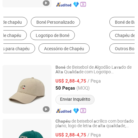
Boné de Baseball
Gorro
Boné Snapback
Chapéu de Balde
Chapéu de Caminhoneiro
Outros Bonés Esportivos
de Beisebol de
lgodão L
v
do de
Boné
A
a
a
lt
Qu
lid
de com Logotipo
A
a
a
a
Capwindow International Co., Ltd.
Person
liz
do F
shion
a
a
a
/ Peça
US$ 2,88-4,75
Guangdong, China
Desde 2005
(MOQ)
50 Peças
Enviar Inquérito
de beisebol
crílico com bord
do
Chapéu
a
a
pl
no, logo de letr
de
lt
qu
lid
de,
a
a
a
a
a
a
Capwindow International Co., Ltd.
mod
a
/ Peça
US$ 2,88-4,75