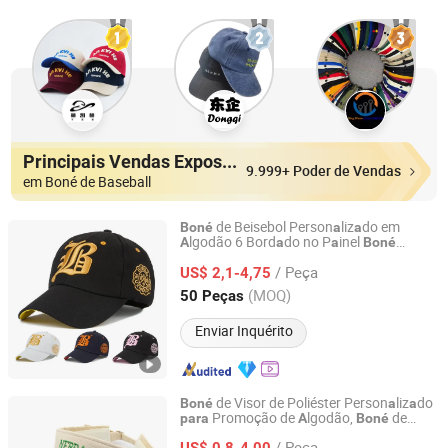
Principais Vendas Expositores
9.999+ Poder de Vendas
em Boné de Baseball
de Beisebol Person
liz
do em
Boné
a
a
lgodão 6 Bord
do no P
inel
A
a
a
Boné
Capwindow International Co., Ltd.
Unissex Estilo de Ru
Gorr
s
a
a
/ Peça
US$ 2,1-4,75
Guangdong, China
Desde 2005
(MOQ)
50 Peças
Enviar Inquérito
de Visor de Poliéster Person
liz
do
Boné
a
a
Promoção de
lgodão,
de
para
A
Boné
YC Clothing Co., Ltd.
Verão
Corrid
e Esportes
para
a
/ Peça
US$ 0,8-4,00