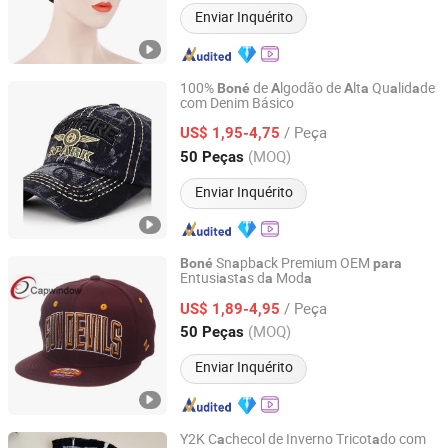
Enviar Inquérito
100%
de
lgodão de
lt
Qu
lid
de
Boné
A
A
a
a
a
com Denim Básico
Capwindow International Co., Ltd.
/ Peça
US$ 1,95-4,75
Guangdong, China
Desde 2005
(MOQ)
50 Peças
Enviar Inquérito
Sn
pb
ck Premium OEM
Boné
a
a
para
Entusi
st
s d
Mod
a
a
a
a
Capwindow International Co., Ltd.
/ Peça
US$ 1,89-4,95
Guangdong, China
Desde 2005
(MOQ)
50 Peças
Enviar Inquérito
Y2K C
checol de Inverno Tricot
do com
a
a