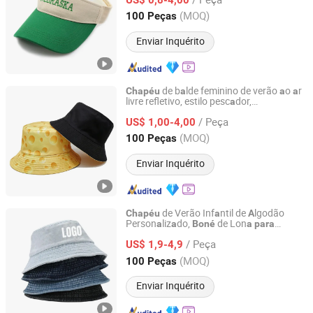
Chongqing, China
Desde 2015
(MOQ)
100 Peças
Enviar Inquérito
de b
lde feminino de verão
o
r
Chapéu
a
a
a
livre refletivo, estilo pesc
dor,
a
YC Clothing Co., Ltd.
person
liz
do em
lgodão
a
a
a
/ Peça
US$ 1,00-4,00
Chongqing, China
Desde 2015
(MOQ)
100 Peças
Enviar Inquérito
de Verão Inf
ntil de
lgodão
Chapéu
a
A
Person
liz
do,
de Lon
a
a
Boné
a
para
YC Clothing Co., Ltd.
Cri
nç
s,
Floppy de Sol,
a
a
Chapéu
Boné
/ Peça
Bucket
US$ 1,9-4,9
Chongqing, China
Desde 2015
(MOQ)
100 Peças
Enviar Inquérito