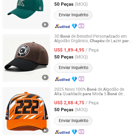
Guangdong, China
Desde 2005
(MOQ)
50 Peças
Enviar Inquérito
3D
de Beisebol Person
liz
do em
Boné
a
a
lgodão Orgânico,
de L
zer
A
Chapéu
a
para
Capwindow International Co., Ltd.
Esportes,
t
c
do Gorr
s
A
a
a
a
/ Peça
US$ 1,89-4,95
Guangdong, China
Desde 2005
(MOQ)
50 Peças
Enviar Inquérito
2025 Novo 100%
de
lgodão de
Boné
A
lt
Qu
lid
de
Mod
5
de
A
a
a
a
para
a
Boné
Capwindow International Co., Ltd.
Beisebol Esportivo
/ Peça
US$ 2,88-4,75
Guangdong, China
Desde 2005
(MOQ)
50 Peças
Enviar Inquérito