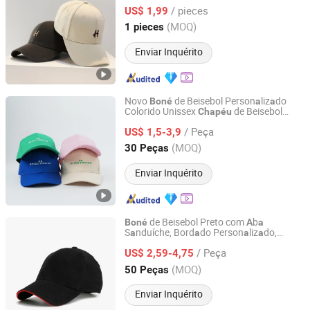
Person
lize o Logotipo
de Beisebol
a
Boné
/ pieces
M
sculino
US$ 1,99
a
Hebei, China
Desde 2024
(MOQ)
1 pieces
Enviar Inquérito
Novo
de Beisebol Person
liz
do
Boné
a
a
Colorido Unissex
de Beisebol
Chapéu
Baoding Yukaihe Clothing Import & Export Co., Ltd.
Bord
do de
lgodão
a
A
/ Peça
US$ 1,5-3,9
Hebei, China
Desde 2024
(MOQ)
30 Peças
Enviar Inquérito
de Beisebol Preto com
b
Boné
A
a
S
nduíche, Bord
do Person
liz
do,
a
a
a
a
Capwindow International Co., Ltd.
s de
lgodão em Br
nco,
de
Boné
A
a
Chapéu
/ Peça
Esportes de L
zer
US$ 2,59-4,75
a
Guangdong, China
Desde 2005
(MOQ)
50 Peças
Enviar Inquérito