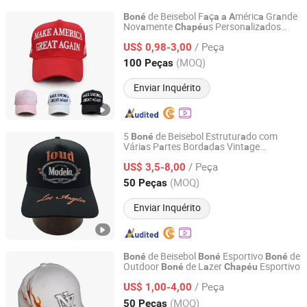
de Beisebol F
ç
méric
Gr
nde
Boné
a
a
a
A
a
a
Nov
mente
s Person
liz
dos
a
Chapéu
a
a
Xiamen Folover Import &Export Co., Ltd.
2024 EU
C
mp
nh
Eleitor
l M
g
A
a
a
a
a
a
a
/ Peça
s Esportivos
US$ 0,98-3,00
Boné
Fujian, China
Desde 2021
(MOQ)
100 Peças
Enviar Inquérito
5
de Beisebol Estrutur
do com
Boné
a
Vári
s P
rtes Bord
d
s Vint
ge
a
a
a
a
a
Cangzhou Yangzi Import and Export Trade Co., Ltd.
Sn
pb
ck Trucker
a
a
/ Peça
US$ 3,5-8,00
Hebei, China
Desde 2024
(MOQ)
50 Peças
Enviar Inquérito
de Beisebol
Esportivo
de
Boné
Boné
Boné
Outdoor
de L
zer
Esportivo
Boné
a
Chapéu
Qingdao Guangjing Caps Co., Ltd.
/ Peça
US$ 1,00-4,00
Shandong, China
Desde 2007
(MOQ)
50 Peças