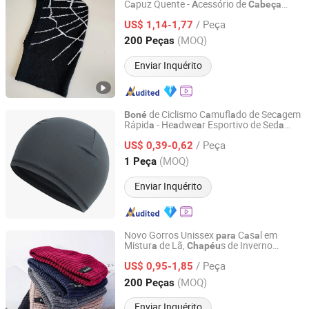
C
puz Quente -
cessório de
a
A
Cabeça
Ningbo Yinzhou Tianjie Industrial Co., Ltd.
tivid
des
o
r Livre
para
A
a
a
A
/ Peça
US$ 1,14-1,77
Zhejiang, China
Desde 2023
(MOQ)
200 Peças
Enviar Inquérito
de Ciclismo C
mufl
do de Sec
gem
Boné
a
a
a
Rápid
- He
dwe
r Esportivo de Sed
a
a
a
a
Colpoint Technology Limited
Fri
, Cinz
Escuro
a
a
/ Peça
US$ 0,39-0,62
Guangdong, China
Desde 2022
(MOQ)
1 Peça
Enviar Inquérito
Novo Gorros Unissex
C
s
l em
para
a
a
Mistur
de Lã,
s de Inverno
a
Chapéu
Jurong Moji International Co., Ltd.
Quentes,
de Inverno com
Chapéu
/ Peça
Espessur
de Pel
gem,
cessório de
US$ 0,95-1,85
a
a
A
Liso
Cabeça
Jiangsu, China
Desde 2022
(MOQ)
200 Peças
Enviar Inquérito