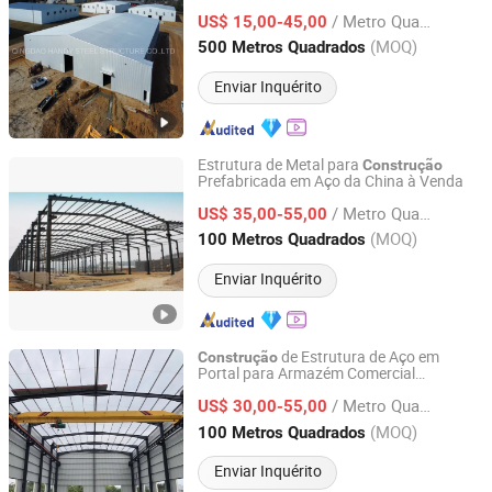
para Terminais de Aeroporto
Construção
/ Metro Quadrado
US$ 15,00-45,00
Shandong, China
Desde 2026
(MOQ)
500 Metros Quadrados
Enviar Inquérito
Estrutura de Metal para
Construção
Prefabricada em Aço da China à Venda
quanzhou ridge steel building co., ltd
/ Metro Quadrado
US$ 35,00-55,00
Fujian, China
Desde 2017
(MOQ)
100 Metros Quadrados
Enviar Inquérito
de Estrutura de Aço em
Construção
Portal para Armazém Comercial
Quanzhou Ridge Steel Structure Co., Ltd.
Prefabricado, Oficina Industrial
/ Metro Quadrado
Fabricada, Escritório Prefab, Galpão de
US$ 30,00-55,00
Metal para Fazenda
Fujian, China
Desde 2017
(MOQ)
100 Metros Quadrados
Enviar Inquérito