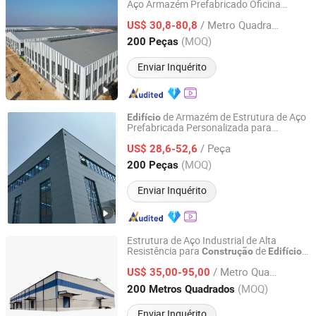
Aço Armazém Prefabricado Oficina
SDKM Metal Materials Co., LTD
Industrial Fabricada Escritório
/ Metro Quadrado
Prefabricado Galpão de Metal para
US$ 30,8-80,8
Armazenamento
Shandong, China
Desde 2024
(MOQ)
200 Peças
Enviar Inquérito
de Armazém de Estrutura de Aço
Edifício
Prefabricada Personalizada para
SDKM Metal Materials Co., LTD
de Oficina Industrial e
Construção
/ Peça
Fábrica
US$ 28,6-52,6
Shandong, China
Desde 2024
(MOQ)
200 Peças
Enviar Inquérito
Estrutura de Aço Industrial de Alta
Resistência para
de
s
Construção
Edifício
Qingdao KXD Steel Structure Co., Ltd.
Pré-Engenheirados
/ Metro Quadrado
US$ 35,00-95,00
Shandong, China
Desde 2013
(MOQ)
200 Metros Quadrados
Enviar Inquérito