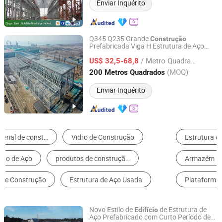
Enviar Inquérito
Q345 Q235 Grande
Construção
Prefabricada Viga H Estrutura de Aço
SDKM Metal Materials Co., LTD
Leve para Armazém Fábrica Oficina
/ Metro Quadrado
Garagem Galpão Material de
US$ 32,5-68,8
Construção
Shandong, China
Desde 2024
(MOQ)
200 Metros Quadrados
Enviar Inquérito
Estrutura de Aço
Edifício de Estrutura de Aço
Armazém Pré-fabricado
Oficinas & Plantas
Plataforma de Estrutura de Aço
Casa Contêiner
Novo Estilo de
de Estrutura de
Edifício
Aço Prefabricado com Curto Período de
Qingdao Handy Steel Structure Co., Ltd.