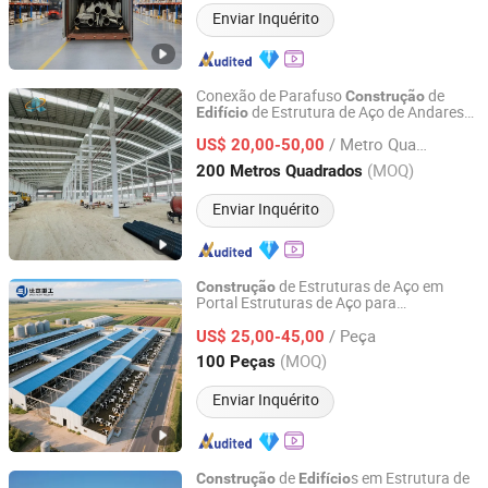
Enviar Inquérito
Conexão de Parafuso
de
Construção
de Estrutura de Aço de Andares
Edifício
Qingdao Ruly Steel Engineering Co., Ltd
Múltiplos Personalizada por Metro
/ Metro Quadrado
Quadrado
US$ 20,00-50,00
Shandong, China
Desde 2023
(MOQ)
200 Metros Quadrados
Enviar Inquérito
de Estruturas de Aço em
Construção
Portal Estruturas de Aço para
Shandong Shijie Heavy Industry Co., Ltd.
de Casas de Criação de Gado
Construção
/ Peça
e Aves
US$ 25,00-45,00
Shandong, China
Desde 2025
(MOQ)
100 Peças
Enviar Inquérito
de
s em Estrutura de
Construção
Edifício