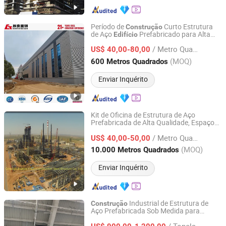
Período de
Curto Estrutura
Construção
de Aço
Prefabricado para Alta
Edifício
China CT Steel structure Co.,Ltd
Resistência Sustentável Abrangente
/ Metro Quadrado
US$ 40,00-80,00
Shandong, China
Desde 2024
(MOQ)
600 Metros Quadrados
Enviar Inquérito
Kit de Oficina de Estrutura de Aço
Prefabricada de Alta Qualidade, Espaço
Qingdao Jingdao Credit Construction Steel Structure Co.,
Livre, Personalize
de
Edifício
Ltd.
/ Metro Quadrado
Apartamento de Aço Prefabricado,
US$ 40,00-50,00
Empreiteiro Geral, Estrutura de
(MOQ)
10.000 Metros Quadrados
Turnkey
Construção
Shandong, China
Desde 2012
Enviar Inquérito
Industrial de Estrutura de
Construção
Aço Prefabricada Sob Medida para
Qingdao Xinfeng Steel Structure Co., Ltd.
Oficina, Armazém, Cobertura de Carro,
/ Tonelada