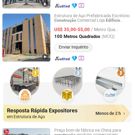
Estrutura de Aço Prefabricada Escritório
Comercial Loja
Construção
Edifício
quanzhou ridge steel building co., ltd
Metálico à Venda
/ Metro Quadrado
US$ 35,00-55,00
Fujian, China
Desde 2017
(MOQ)
100 Metros Quadrados
Enviar Inquérito
Resposta Rápida Expositores
Menos de 2 h
em Estrutura de Aço
Preço bom de fábrica na China para
modular comercial em
construção