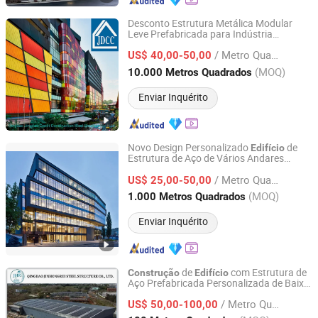
Desconto Estrutura Metálica Modular
Leve Prefabricada para Indústria
Qingdao Jingdao Credit Construction Steel Structure Co.,
Comercial Container Hospital Hotel
Ltd.
/ Metro Quadrado
Apartamento Oficina
US$ 40,00-50,00
Construção
Edifício
(MOQ)
10.000 Metros Quadrados
Shandong, China
Desde 2012
Enviar Inquérito
Novo Design Personalizado
de
Edifício
Estrutura de Aço de Vários Andares
Qingdao Jingdao Credit Construction Steel Structure Co.,
de Apartamentos com Estrutura
Edifício
Ltd.
/ Metro Quadrado
de Aço Prefabricada Empreiteiro Geral
US$ 25,00-50,00
Turnkey e Estrutura
Construção
(MOQ)
1.000 Metros Quadrados
Shandong, China
Desde 2012
Enviar Inquérito
de
com Estrutura de
Construção
Edifício
Aço Prefabricada Personalizada de Baixo
Qingdao Jinhongrui Steel Structure Co., Ltd.
Custo e Grande Vão
/ Metro Quadrado
US$ 50,00-100,00