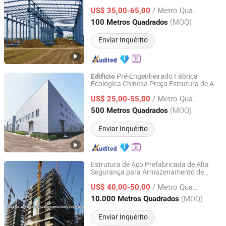
Produto Estrutura de Metal
Construção
/ Metro Quadrado
Prefabricado
US$ 35,00-65,00
Edifício
Fujian, China
Desde 2026
(MOQ)
100 Metros Quadrados
Enviar Inquérito
Pré-Engenheirado Fábrica
Edifício
Ecológica Chinesa Preço Estrutura de Aço
Qingdao Taiwei Steel Structure Co., Ltd.
Hangar Armazenamento Armazém
/ Metro Quadrado
Fabricação
de Fábricas
US$ 25,00-55,00
Construção
Industriais
Shandong, China
Desde 2017
(MOQ)
500 Metros Quadrados
Enviar Inquérito
Estrutura de Aço Prefabricada de Alta
Segurança para Armazenamento de
Qingdao Jingdao Credit Construction Steel Structure Co.,
Grande Vão, Fabricação de Treliça,
Ltd.
/ Metro Quadrado
Soldagem Rápida,
de
US$ 40,00-50,00
Construção
s de Apartamentos, Hotéis,
Edifício
(MOQ)
10.000 Metros Quadrados
Armazéns e Oficinas
Shandong, China
Desde 2012
Enviar Inquérito