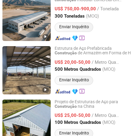
Anhui Honglu Steel Construction(Group)Co., Ltd
cápsula, container móvel, estrutura de
/ Tonelada
aço, casa leve, oficina e
de
US$ 750,00-900,00
edifício
armazém
Anhui, China
Desde 2025
(MOQ)
300 Toneladas
Enviar Inquérito
Estrutura de Aço Prefabricada
de Armazém em Forma de H
Construção
Qingdao Steel Building Co., Ltd.
/ Metro Quadrado
US$ 20,00-50,00
Shandong, China
Desde 2021
(MOQ)
500 Metros Quadrados
Enviar Inquérito
Projeto de Estruturas de Aço para
na China
Construção
Qingdao Gemsun Steel Structure Co., Ltd.
/ Metro Quadrado
US$ 25,00-50,00
Shandong, China
Desde 2015
(MOQ)
100 Metros Quadrados
Enviar Inquérito