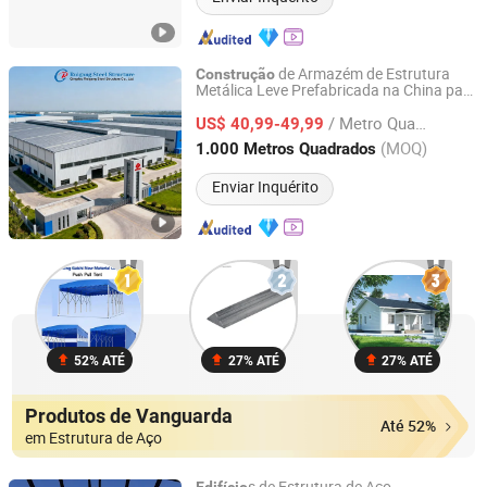
de Armazém de Estrutura
Construção
Metálica Leve Prefabricada na China para
Qingdao Ruigang Steel Structure Co., Ltd.
Fábrica de Vestuário
/ Metro Quadrado
US$ 40,99-49,99
Shandong, China
Desde 2021
(MOQ)
1.000 Metros Quadrados
Enviar Inquérito
52% ATÉ
27% ATÉ
27% ATÉ
Produtos de Vanguarda
Até 52%
em Estrutura de Aço