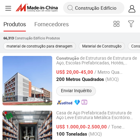
Produtos
Fornecedores
Construção Edifício
Produtos
66,313
material de construção para drenagem
Material de Construção
Cons
de Estruturas de Estrutura de
Construção
Aço, Escolas Prefabricadas, Hotéis,
Shandong Shijie Heavy Industry Co., Ltd.
Centros Comerciais e
s de Grande
Edifício
/ Metro Quadrado
Altura
US$ 20,00-45,00
Shandong, China
Desde 2025
(MOQ)
200 Metros Quadrados
Enviar Inquérito
Casa de Aço Prefabricada Estrutura de
Aço Leve Estrutura Metálica Escritório
Guoshun Green Building Technology Co., Ltd
de
Comercial
Construção
Edifício
/ Tonelada
US$ 1.000,00-2.500,00
Shandong, China
Desde 2020
(MOQ)
100 Toneladas