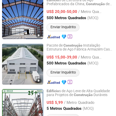
s de Estrutura de Aço
Edifício
Prefabricados da China,
de
Construção
Qingdao Steel Building Co., Ltd.
Aço, Armazém,
de Hangar
Edifício
/ Metro Quadrado
US$ 20,00-50,00
Shandong, China
Desde 2021
(MOQ)
500 Metros Quadrados
Enviar Inquérito
Pacote de
Instalação
Construção
Estrutura de Aço Fábrica Armazém Casa
Hebei Sichuang Steel Structure Engineering Co., Ltd.
Comercial Estrutura de Aço
Edifício
/ Metro Quadrado
US$ 15,00-39,00
Hebei, China
Desde 2026
(MOQ)
500 Metros Quadrados
Enviar Inquérito
s de Aço Leve de Alta Qualidade
Edifício
para Projetos de
Duráveis
Construção
Dingrui Yongcheng Construction Engineering Co., Ltd
/ Metro Quadrado
US$ 5,99
Shandong, China
Desde 2024
(MOQ)
5 Metros Quadrados