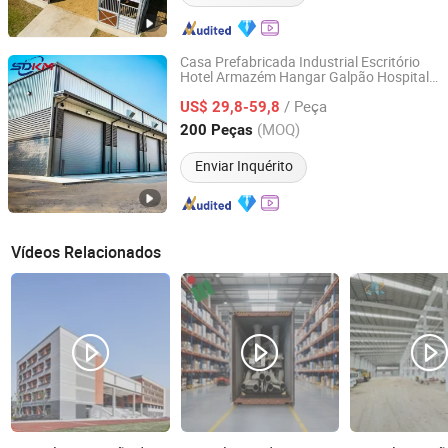
Casa Prefabricada Industrial Escritório
Hotel Armazém Hangar Galpão Hospital
SDKM Metal Materials Co., LTD
Estádio / Fazenda de Aves Oficina
/ Peça
Estrutura de Aço
US$ 29,8-59,8
Construção
Edifício
Modular
Shandong, China
Desde 2024
(MOQ)
200 Peças
Enviar Inquérito
Vídeos Relacionados