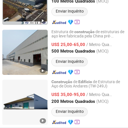
Shandong, China
Desde 2020
(MOQ)
100 Metros Quadrados
Enviar Inquérito
Estrutura de
de estruturas de
construção
aço leve fabricada pela China pré-
Qingdao Taiwei Steel Structure Co., Ltd.
fabricada Prédio do Depósito de Oficina
/ Metro Quadrado
da fábrica
US$ 25,00-65,00
Shandong, China
Desde 2017
(MOQ)
500 Metros Quadrados
Enviar Inquérito
de
de Estrutura de
Construção
Edifício
Aço de Dois Andares (TW-249J)
Qingdao Taiwei Steel Structure Co., Ltd.
/ Metro Quadrado
US$ 35,00-95,00
Shandong, China
Desde 2017
(MOQ)
200 Metros Quadrados
Enviar Inquérito