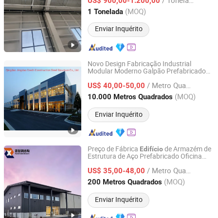
Galpão Agrícola
US$ 900,00-1.200,00
Shandong, China
Desde 2026
(MOQ)
1 Tonelada
Enviar Inquérito
Novo Design Fabricação Industrial
Modular Moderno Galpão Prefabricado
Qingdao Jingdao Credit Construction Steel Structure Co.,
Oficina Armazém Fábrica Estrutura de
Ltd.
/ Metro Quadrado
em Aço
US$ 40,00-50,00
Construção
(MOQ)
10.000 Metros Quadrados
Shandong, China
Desde 2012
Enviar Inquérito
Preço de Fábrica
de Armazém de
Edifício
Estrutura de Aço Prefabricado Oficina
Anhui Xuanzhi Steel Structure Co., Ltd
Casa de Aço Leve para Escritório Escola
/ Metro Quadrado
Armazenamento
Produto
US$ 35,00-48,00
Construção
Metálico Industrial
Anhui, China
Desde 2025
(MOQ)
200 Metros Quadrados
Enviar Inquérito