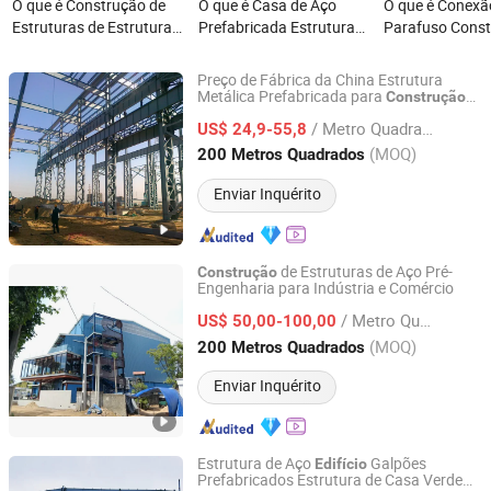
O que é Construção de
O que é Casa de Aço
O que é Conexã
Estruturas de Estrutura
Prefabricada Estrutura
Parafuso Const
de Aço, Escolas
de Aço Leve Estrutura
Edifício de Estr
Prefabricadas, Hotéis,
Metálica Escritório
Aço de Andares
Preço de Fábrica da China Estrutura
Centros Comerciais e
Construção de Edifício
Personalizada 
Metálica Prefabricada para
Construção
SDKM Metal Materials Co., LTD
Industrial Design
de Estrutura de
Edifício
Edifícios de Grande
Comercial
Quadrado
/ Metro Quadrado
Aço para Armazém, Shopping,
US$ 24,9-55,8
Altura
Supermercado, Galpão, Escola
Shandong, China
Desde 2024
(MOQ)
200 Metros Quadrados
Enviar Inquérito
de Estruturas de Aço Pré-
Construção
Engenharia para Indústria e Comércio
Qingdao KXD Steel Structure Co., Ltd.
/ Metro Quadrado
US$ 50,00-100,00
Shandong, China
Desde 2013
(MOQ)
200 Metros Quadrados
Enviar Inquérito
Estrutura de Aço
Galpões
Edifício
Prefabricados Estrutura de Casa Verde
Xiamen Shinejoy Housing Industrial Co., Ltd.