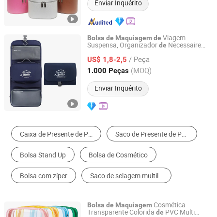
Enviar Inquérito
Viagem
Bolsa
de
Maquiagem
de
Suspensa, Organizador
Necessaire
de
Hefei Exciway Import & Export Co., Ltd.
Dobrável com
Clutch
stacável
Bolsa
De
/ Peça
US$ 1,8-2,5
Anhui, China
Desde 2026
(MOQ)
1.000 Peças
Enviar Inquérito
Caixa de Presente de Papel
Saco de Presente de Papel
Bolsa Stand Up
Bolsa de Cosmético
Bolsa com zíper
Saco de selagem multilateral
Cosmética
Bolsa
de
Maquiagem
Transparente Colorida
PVC Multi
de
Yiwu Ginzeal Bag Co., Ltd.