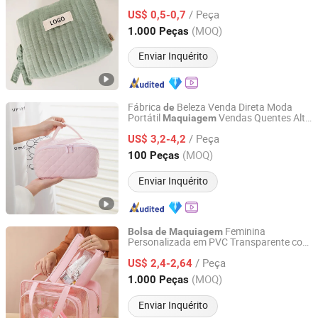
Cosmetic Saco com fecho
/ Peça
US$ 0,5-0,7
Shandong, China
Desde 2015
(MOQ)
1.000 Peças
Enviar Inquérito
Fábrica
Beleza Venda Direta Moda
de
Portátil
Vendas Quentes Alta
Maquiagem
Yiwu Ginzeal Bag Co., Ltd.
Qualida
Cor Pura Padrão Simples
de
/ Peça
Nylon
US$ 3,2-4,2
Bolsa
de
Maquiagem
de
Zhejiang, China
Desde 2024
(MOQ)
100 Peças
Enviar Inquérito
Feminina
Bolsa
de
Maquiagem
Personalizada em PVC Transparente com
Hangzhou Huaxin Industry & Trade Co., Ltd.
Alça, Estojo
,
Rosa
de
Maquiagem
Bolsa
/ Peça
US$ 2,4-2,64
Zhejiang, China
Desde 2025
(MOQ)
1.000 Peças
Enviar Inquérito