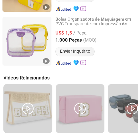
Organizadora
em
Bolsa
de
Maquiagem
PVC Transparente com Impressão
de
Wenzhou Chenfa Packaging Co., Ltd.
Logo Personalizado em Formato
/ Peça
Quadrado
US$ 1,5
Zhejiang, China
Desde 2025
(MOQ)
1.000 Peças
Enviar Inquérito
Vídeos Relacionados