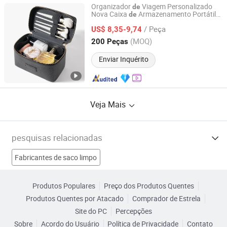
Organizador
Viagem Personalizado
de
Nova Caixa
Armazenamento Portátil
de
Dongguan Changrong Handbag Co., Ltd.
para Pincéis
e Produtos
de
Maquiagem
/ Peça
Higiene em Couro PU
s
US$ 8,35-9,74
de
Bolsa
Cosméticas Cor Preta
Guangdong, China
Desde 2023
(MOQ)
200 Peças
Enviar Inquérito
Veja Mais
pesquisas relacionadas
Fabricantes de saco limpo
Fabricantes de sacola com brinquedo
Produtos Populares
Preço dos Produtos Quentes
Produtos Quentes por Atacado
Comprador de Estrela
Fabricantes de saco de brinquedos por atacado
Site do PC
Percepções
Sobre
Acordo do Usuário
Política de Privacidade
Contato
Fabricantes de Cosmético