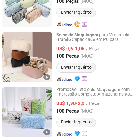
Fujian, China
Desde 2026
(MOQ)
100 Peças
Cosmética Listrada para Mulheres
Enviar Inquérito
para Viagem
Bolsa
de
Maquiagem
de
Gran
Capacida
em PU para
de
de
Hangzhou Initi Imp&Exp Co., Ltd.
Armazenamento
Cosméticos
de
/ Peça
US$ 0,6-1,05
Zhejiang, China
Desde 2020
(MOQ)
100 Peças
Enviar Inquérito
Promoção Estojo
com
de
Maquiagem
Impressão Completa Armazenamento
Yiwu Ginzeal Bag Co., Ltd.
Fácil
Transportar Material Macio e
de
/ Peça
Durável
Viagem Floral para
US$ 1,98-2,9
Bolsa
de
Meninas Levando Beleza
Zhejiang, China
Desde 2024
(MOQ)
100 Peças
Enviar Inquérito