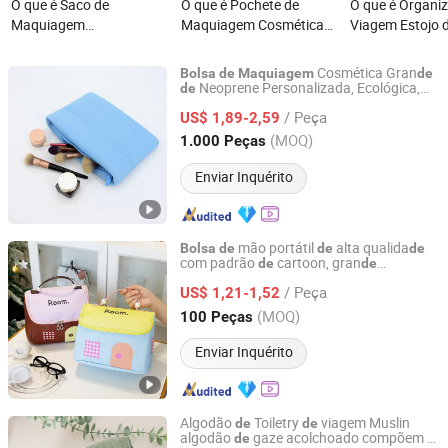
O que é Saco de
O que é Pochete de
O que é Organi
Maquiagem
Maquiagem Cosmética
Viagem Estojo d
Personalizado à Granel à
Personalizada para
Pessoal Bolsa 
Prova d'Água para Uso
Viagem para Mulheres e
Cosméticos pa
Cosmética Gran
Bolsa
de
Maquiagem
de
em Viagens
Meninas
Homens, Mulhe
Neoprene Personalizada, Ecológica,
de
Yiwu G&M Import and Export Co., Ltd
com Zíper, Portátil, Leve, Durável e
/ Peça
Resistente à Água
US$ 1,89-2,59
Zhejiang, China
Desde 2025
(MOQ)
1.000 Peças
Enviar Inquérito
mão portátil
alta qualida
Bolsa
de
de
de
com padrão
cartoon, gran
de
de
Yiwu Ginzeal Bag Co., Ltd.
capacida
, organizador
cosméticos
de
de
/ Peça
personalizado,
para
US$ 1,21-1,52
bolsa
de
maquiagem
viagem
Zhejiang, China
Desde 2024
(MOQ)
100 Peças
Enviar Inquérito
Algodão
Toiletry
viagem Muslin
de
de
algodão
gaze acolchoado compõem o
de
Qingdao Bagest Co., Ltd.