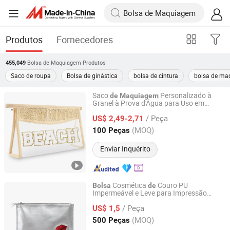
Produtos
Fornecedores
Bolsa de Maquiagem
Produtos
455,049
Saco de roupa
Bolsa de ginástica
bolsa de cintura
bolsa de m
Saco
Personalizado à
de
Maquiagem
Granel à Prova d'Água para Uso em
Putian Geyang Trading Co., Ltd
Viagens
/ Peça
US$ 2,49-2,71
Fujian, China
Desde 2025
(MOQ)
100 Peças
Enviar Inquérito
Cosmética
Couro PU
Bolsa
de
Impermeável e Leve para Impressão
Yiwu City Bo Chi Bag Co., Ltd.
Personalizada,
para Lábios
Bolsa
/ Peça
US$ 1,5
Zhejiang, China
Desde 2025
(MOQ)
500 Peças