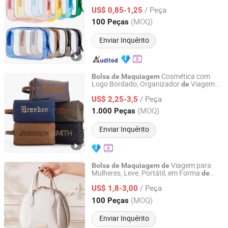
Função com Gran
Capacida
e Fecho
de
de
/ Peça
Zíper, Popular e Impermeável para
US$ 0,85-1,25
de
Pincéis
Olhos
de
Zhejiang, China
Desde 2024
(MOQ)
100 Peças
Enviar Inquérito
Cosmética com
Bolsa
de
Maquiagem
Logo Bordado, Organizador
Viagem
de
Hefei Exciway Import & Export Co., Ltd.
Retro, Impermeável,
Toilete em
Bolsa
de
/ Peça
Lona Masculina
US$ 2,25-3,5
Anhui, China
Desde 2026
(MOQ)
1.000 Peças
Enviar Inquérito
Viagem para
Bolsa
de
Maquiagem
de
Mulheres, Leve, Portátil, em Forma
de
Yiwu Ginzeal Bag Co., Ltd.
Nuvem, Material Macio
PU, Gran
de
de
/ Peça
Capacida
, Ecológica e Impermeável
US$ 1,8-3,00
de
Zhejiang, China
Desde 2024
(MOQ)
100 Peças
Enviar Inquérito