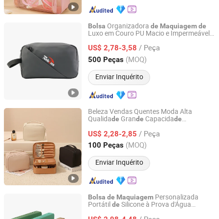
Organizadora
Bolsa
de
Maquiagem
de
Luxo em Couro PU Macio e Impermeável
Xiamen Rebons Import & Export Co., Ltd.
para Ginásio, Estojo
Armazenamento
de
/ Peça
para Produtos
Higiene,
US$ 2,78-3,58
de
Bolsa
de
Viagem com Zíper em Malha para
Fujian, China
Desde 2016
(MOQ)
500 Peças
Cosméticos para Homens
Enviar Inquérito
Beleza Vendas Quentes Moda Alta
Qualida
Gran
Capacida
de
de
de
Yiwu Ginzeal Bag Co., Ltd.
Fechamento Aberto Organizadores
/ Peça
Personalizados Portátil Personalizado
US$ 2,28-2,85
Multifunções Armazenamento
Pincéis
de
Zhejiang, China
Desde 2024
(MOQ)
100 Peças
Cosmética
Bolsa
de
Maquiagem
Enviar Inquérito
Personalizada
Bolsa
de
Maquiagem
Portátil
Silicone à Prova d'Água
de
Dongguan Changrong Handbag Co., Ltd.
Necessaire
Viagem
de
Bolsa
de
/ Peça