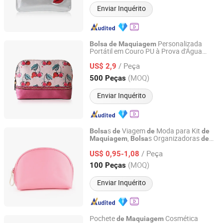
Enviar Inquérito
Personalizada
Bolsa
de
Maquiagem
Portátil em Couro PU à Prova d'Água
Yiwu City Bo Chi Bag Co., Ltd.
Necessaire
Viagem
de
Bolsa
de
/ Peça
Multifuncional para Pincéis
US$ 2,9
Maquiagem
Cosmética para Mulheres
Bolsa
Zhejiang, China
Desde 2025
(MOQ)
500 Peças
Enviar Inquérito
s
Viagem
Moda para Kit
Bolsa
de
de
de
,
s Organizadoras
Maquiagem
Bolsa
de
Yiwu City Bo Chi Bag Co., Ltd.
,
s Cosméticas
Maquiagem
Bolsa
de
/ Peça
Poliéster para Mulheres
US$ 0,95-1,08
Zhejiang, China
Desde 2025
(MOQ)
100 Peças
Enviar Inquérito
Pochete
Cosmética
de
Maquiagem