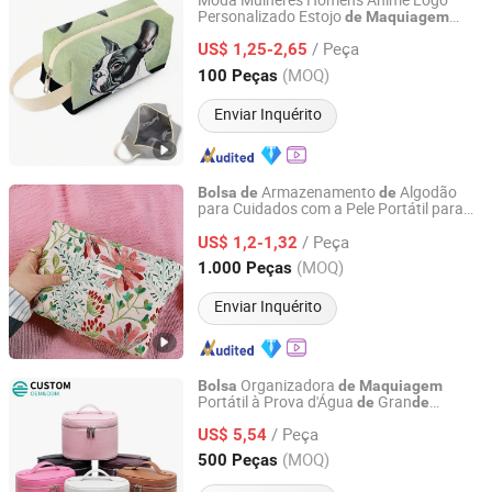
Moda Mulheres Homens Anime Logo
Personalizado Estojo
de
Maquiagem
Yiwu Ginzeal Bag Co., Ltd.
Promoção Pequeno Cabo Dobrável Macio
/ Peça
Almofadado Veludo Viagem Beleza
US$ 1,25-2,65
Bolsa
Cosmética
Zhejiang, China
Desde 2024
(MOQ)
100 Peças
Enviar Inquérito
Armazenamento
Algodão
Bolsa
de
de
para Cuidados com a Pele Portátil para
Hangzhou Huaxin Industry & Trade Co., Ltd.
Viagem,
Cosmética
Bolsa
de
Maquiagem
/ Peça
para Senhoras,
Lingerie
Mão
US$ 1,2-1,32
Bolsa
de
de
26*5*18
Zhejiang, China
Desde 2025
(MOQ)
1.000 Peças
Enviar Inquérito
Organizadora
Bolsa
de
Maquiagem
Portátil à Prova d'Água
Gran
de
de
Guangzhou Fu Li Ya Industry Co., Ltd.
Capacida
Fuliya,
Viagem
de
Bolsa
de
de
/ Peça
Couro Multifuncional
US$ 5,54
Guangdong, China
Desde 2011
(MOQ)
500 Peças