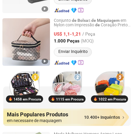
Conjunto
s
em
de
Bolsa
de
Maquiagem
Nylon com Impressão
Coração Preto
de
Hangzhou Huaxin Industry & Trade Co., Ltd.
13*21*12
/ Peça
US$ 1,1-1,21
Zhejiang, China
Desde 2025
(MOQ)
1.000 Peças
Enviar Inquérito
1458 em Procura
1115 em Procura
1022 em Procura
Mais Populares Produtos
10.400+ Inquéritos
em necessaire de maquiagem