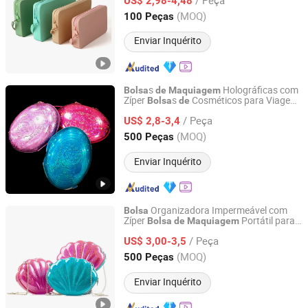
Multifuncional para Pincéis
US$ 2,98-4,48
Maquiagem
Cosmética para Mulheres
Bolsa
Guangdong, China
Desde 2023
(MOQ)
100 Peças
Enviar Inquérito
s
Holográficas com
Bolsa
de
Maquiagem
Zíper
s
Cosméticos para Viagem
Bolsa
de
Chung Lam Blister Company Limited
Necessaires
Iri
scentes
de
Maquiagem
de
/ Peça
US$ 2,8-3,4
Guangdong, China
Desde 2017
(MOQ)
500 Peças
Enviar Inquérito
Organizadora Impermeável com
Bolsa
Zíper
Portátil para
Bolsa
de
Maquiagem
Chung Lam Blister Company Limited
Viagem Organizador
Produtos
de
de
/ Peça
Higiene para Banheiro
US$ 3,00-3,5
Guangdong, China
Desde 2017
(MOQ)
500 Peças
Enviar Inquérito