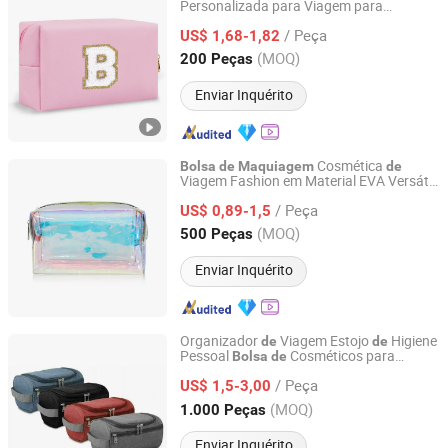
Personalizada para Viagem para
Putian Geyang Trading Co., Ltd
Mulheres e Meninas
/ Peça
US$ 1,68-1,82
Fujian, China
Desde 2025
(MOQ)
200 Peças
Enviar Inquérito
Cosmética
Bolsa
de
Maquiagem
de
Viagem Fashion em Material EVA Versátil
Yiwu City Bo Chi Bag Co., Ltd.
para Viagens
Negócios
de
/ Peça
US$ 0,89-1,5
Zhejiang, China
Desde 2025
(MOQ)
500 Peças
Enviar Inquérito
Organizador
Viagem Estojo
Higiene
de
de
Pessoal
Cosméticos para
Bolsa
de
Popseller(Xiamen) Imp. & Exp. Co. Ltd
Homens, Mulheres
/ Peça
US$ 1,5-3,00
Fujian, China
Desde 2024
(MOQ)
1.000 Peças
Enviar Inquérito