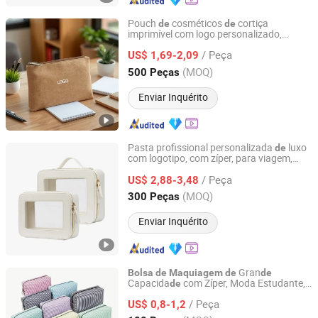
Pouch
cosméticos
cortiça
de
de
imprimível com logo personalizado,
Fuzhou Haomin Imp. & Exp. Co., Ltd.
presente empresarial,
sign
de
de
/ Peça
armazenamento plano,
US$ 1,69-2,09
bolsa
de
cosméticos
cortiça
de
Fujian, China
Desde 2014
(MOQ)
500 Peças
Enviar Inquérito
Pasta profissional personalizada
luxo
de
com logotipo, com zíper, para viagem,
Dongguan Changrong Handbag Co., Ltd.
necessaire transparente em PVC e couro
/ Peça
PU,
cosmética
US$ 2,88-3,48
bolsa
de
maquiagem
Guangdong, China
Desde 2023
(MOQ)
300 Peças
Enviar Inquérito
Gran
Bolsa
de
Maquiagem
de
de
Capacida
com Zíper, Moda Estudante,
de
Twilight Innovations Co., Limited
Estojo
Listrado,
de
Maquiagem
Bolsa
de
/ Peça
Armazenamento para Viagem,
US$ 0,8-1,2
Bolsa
de
Batom Feita
Poliéster,
de
Bolsa