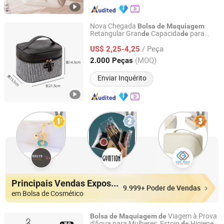
Nova Chegada
Bolsa
de
Maquiagem
Retangular Gran
Capacida
para
de
de
Quanzhou Senya Bags Co., Ltd.
Senhoras em Xadrez
/ Peça
US$ 2,25-4,25
Fujian, China
Desde 2005
(MOQ)
2.000 Peças
Enviar Inquérito
Principais Vendas Expositores
9.999+ Poder de Vendas
em Bolsa de Cosmético
Viagem à Prova
Bolsa
de
Maquiagem
de
d'Água para Mulheres, Estojo
Higiene
de