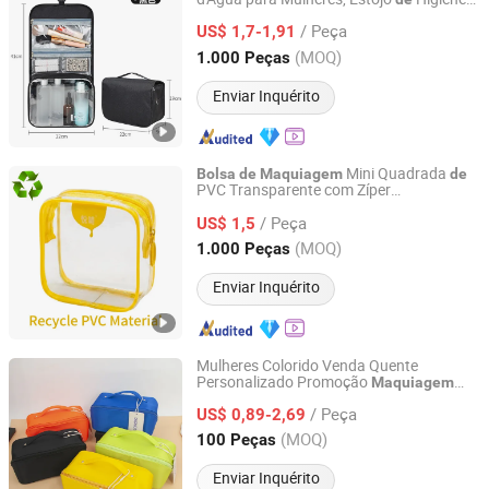
Hangzhou Huaxin Industry & Trade Co., Ltd.
Pessoal com
PVC Interna /
Bolsa
de
/ Peça
Estojo Preto
US$ 1,7-1,91
Zhejiang, China
Desde 2025
(MOQ)
1.000 Peças
Enviar Inquérito
Mini Quadrada
Bolsa
de
Maquiagem
de
PVC Transparente com Zíper
Wenzhou Chenfa Packaging Co., Ltd.
Personalizada
/ Peça
US$ 1,5
Zhejiang, China
Desde 2025
(MOQ)
1.000 Peças
Enviar Inquérito
Mulheres Colorido Venda Quente
Personalizado Promoção
Maquiagem
Yiwu Ginzeal Bag Co., Ltd.
Beleza Portátil
Couro PU
Bolsa
de
/ Peça
Impermeável Necessaire
Viagem Moda
US$ 0,89-2,69
de
Multifuncional Escova
Bolsa
de
Zhejiang, China
Desde 2024
(MOQ)
100 Peças
Cosméticos
Enviar Inquérito